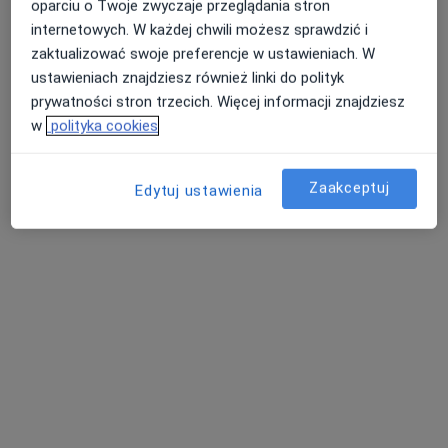
Dąbrowskiego 16, Morąg
•
Mapa
oparciu o Twoje zwyczaje przeglądania stron
internetowych. W każdej chwili możesz sprawdzić i
Brak dostępnych specjalistów z wolnymi terminami w tym centrum medycznym.
zaktualizować swoje preferencje w ustawieniach. W
ustawieniach znajdziesz również linki do polityk
Pokaż profil
prywatności stron trzecich. Więcej informacji znajdziesz
w
polityka cookies
Zaakceptuj
Edytuj ustawienia
Przychodnia Narie Zofia Chilińska,
Mariusz Chiliński
Interna, Medycyna rodzinna
Mickiewicza 44 A, Morąg
•
Mapa
Brak dostępnych specjalistów z wolnymi terminami w tym centrum medycznym.