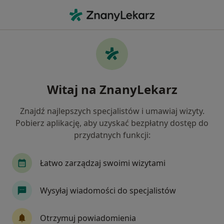
Me
Interna • Morąg, warmińsko-mazurskie
Filtry
• 1
Mapa
Interna placówki w Morągu
Witaj na ZnanyLekarz
Jak działają wyniki wyszukiwania
Znajdź najlepszych specjalistów i umawiaj wizyty.
Pobierz aplikację, aby uzyskać bezpłatny dostęp do
przydatnych funkcji:
Łatwo zarządzaj swoimi wizytami
Wysyłaj wiadomości do specjalistów
Twoje Zdrowie
·
Więcej
Interna, Medycyna rodzinna, Dermatologia
Otrzymuj powiadomienia