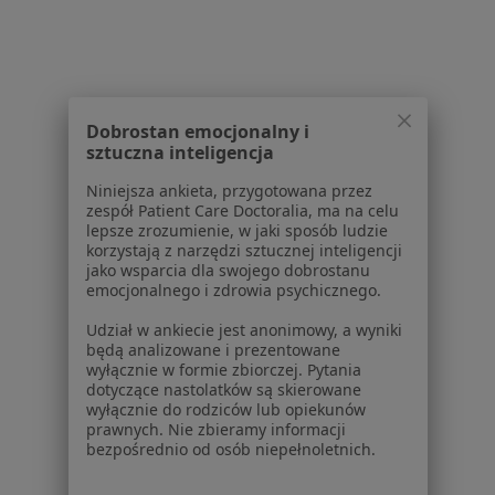
Placówki medyczne
Pytania i odpowiedzi
Usługi i zabiegi
Choroby
Pomoc
Dobrostan emocjonalny i
sztuczna inteligencja
Aplikacje mobilne
Blog dla pacjentów
Niniejsza ankieta, przygotowana przez
zespół Patient Care Doctoralia, ma na celu
Dla profesjonalistów
lepsze zrozumienie, w jaki sposób ludzie
korzystają z narzędzi sztucznej inteligencji
Cennik
jako wsparcia dla swojego dobrostanu
Dla lekarzy
emocjonalnego i zdrowia psychicznego.
Dla placówek medycznych
Udział w ankiecie jest anonimowy, a wyniki
Noa Notes
nowość
będą analizowane i prezentowane
Baza wiedzy
wyłącznie w formie zbiorczej. Pytania
dotyczące nastolatków są skierowane
Centrum Pomocy dla Specjalisty
wyłącznie do rodziców lub opiekunów
prawnych. Nie zbieramy informacji
Kontakt
bezpośrednio od osób niepełnoletnich.
ZnanyLekarz - Strona główna
ZnanyLekarz Sp. z o.o.