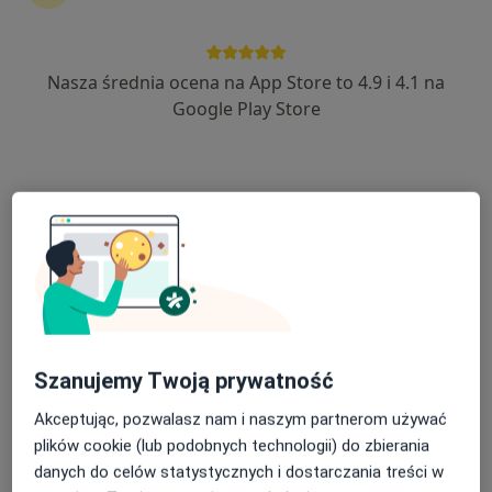
1031 opinii
Warmińska 23, Morąg
•
Mapa
Brak dostępnych specjalistów z wolnymi terminami w tym centrum medycznym.
Nasza średnia ocena na App Store to 4.9 i 4.1 na
Google Play Store
Pokaż profil
Samodzielny Publiczny Zespół Opieki
Szanujemy Twoją prywatność
Zdrowotnej
Akceptując, pozwalasz nam i naszym partnerom używać
·
Więcej
Interna, Chirurgia, Neurologia
plików cookie (lub podobnych technologii) do zbierania
1 opinia
danych do celów statystycznych i dostarczania treści w