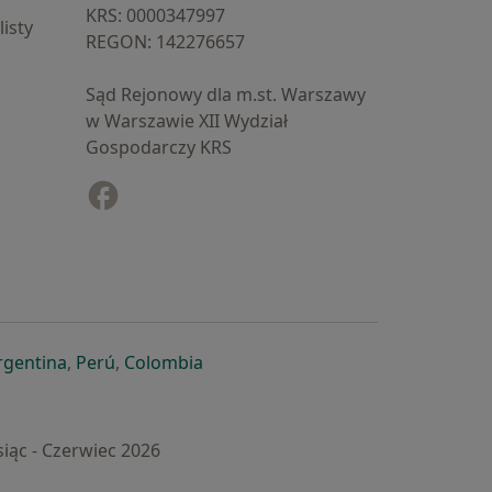
KRS: ⁠0000347997
isty
REGON: ⁠142276657
Sąd Rejonowy dla m.st. Warszawy
w Warszawie XII Wydział
Gospodarczy KRS
Facebook
otwiera się w nowej karcie
cie
owej karcie
ię w nowej karcie
iera się w nowej karcie
otwiera się w nowej karcie
otwiera się w nowej karcie
otwiera się w nowej karcie
rgentina
,
Perú
,
Colombia
iąc - Czerwiec 2026