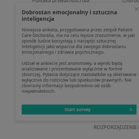
Polityka prywatności dla
Choro
profesjonalistów, których dane
Pomoc
Dobrostan emocjonalny i sztuczna
pozyskaliśmy samodzielnie
Aplika
inteligencja
Polityka cookies
Blog d
Niniejsza ankieta, przygotowana przez zespół Patient
Jak działają wyniki wyszukiwania
Care Doctoralia, ma na celu lepsze zrozumienie, w jaki
Dostępność
sposób ludzie korzystają z narzędzi sztucznej
O nas
inteligencji jako wsparcia dla swojego dobrostanu
emocjonalnego i zdrowia psychicznego.
Praca
Rekrutujemy!
Partnerzy
Udział w ankiecie jest anonimowy, a wyniki będą
Centrum prasowe
analizowane i prezentowane wyłącznie w formie
zbiorczej. Pytania dotyczące nastolatków są skierowane
Kontakt
wyłącznie do rodziców lub opiekunów prawnych. Nie
zbieramy informacji bezpośrednio od osób
niepełnoletnich.
otwiera się w now
otwiera s
o
Polska
,
Türkiye
,
España
,
Start survey
ROZPORZĄDZENIE (UE