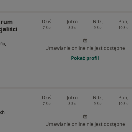
trum
Dziś
Jutro
Ndz,
Pon,
jaliści
7 Sie
8 Sie
9 Sie
10 Sie
fia,
Umawianie online nie jest dostępne
Pokaż profil
Dziś
Jutro
Ndz,
Pon,
7 Sie
8 Sie
9 Sie
10 Sie
ych
Umawianie online nie jest dostępne