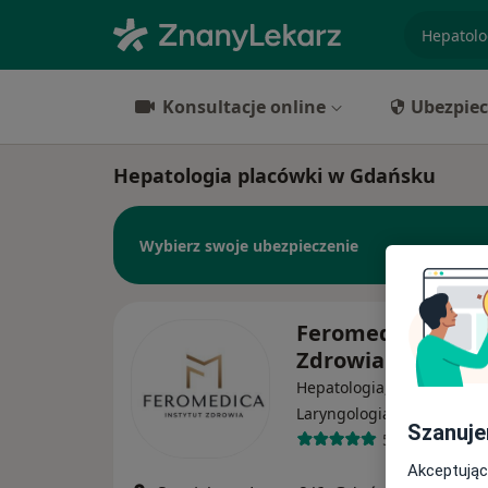
specjaliz
Konsultacje online
Ubezpiec
Hepatologia placówki w Gdańsku
Wybierz swoje ubezpieczenie
Feromedica Insty
Zdrowia
Hepatologia, Hematologia
·
Więcej
Laryngologia
Szanuje
592 opinie
Akceptując