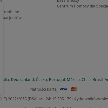
by
Baza wiedzy
Centrum Pomocy dla Specjal
cje mobilne
la pacjentów
ej karcie
ię w nowej karcie
twiera się w nowej karcie
otwiera się w nowej karcie
otwiera się w nowej karcie
otwiera się w nowej karcie
otwiera się w nowej kar
otwiera się w n
otwiera s
otw
Italia
,
Deutschland
,
Česko
,
Portugal
,
México
,
Chile
,
Brasil
,
A
Płatności kartą
) 2022/2065 (DSA) art. 24: 15.395.179 użytkowników/mies