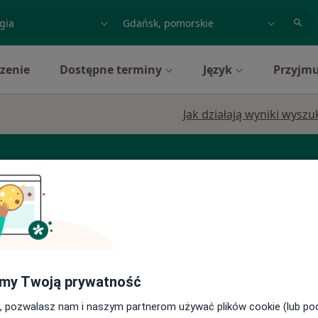
acja, badanie lub nazwisko
miasto lub dzielnica
zenie
Dostępne terminy
Język
Przyjmu
Jak działają wyniki wysz
tut
Dziś
Jutro
Ndz,
Pon,
7 Sie
8 Sie
9 Sie
10 Sie
,
Umawianie online nie jest dostępne
my Twoją prywatność
Pokaż profil
, pozwalasz nam i naszym partnerom używać plików cookie (lub p