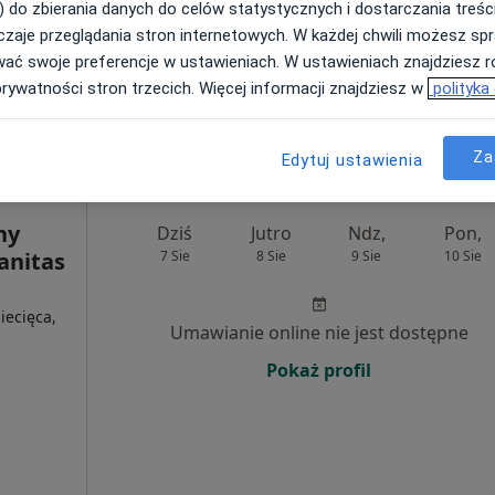
) do zbierania danych do celów statystycznych i dostarczania treśc
zaje przeglądania stron internetowych. W każdej chwili możesz spr
320 zł
wać swoje preferencje w ustawieniach. W ustawieniach znajdziesz ró
prywatności stron trzecich. Więcej informacji znajdziesz w
polityka
Za
Edytuj ustawienia
ny
Dziś
Jutro
Ndz,
Pon,
Sanitas
7 Sie
8 Sie
9 Sie
10 Sie
iecięca,
Umawianie online nie jest dostępne
Pokaż profil