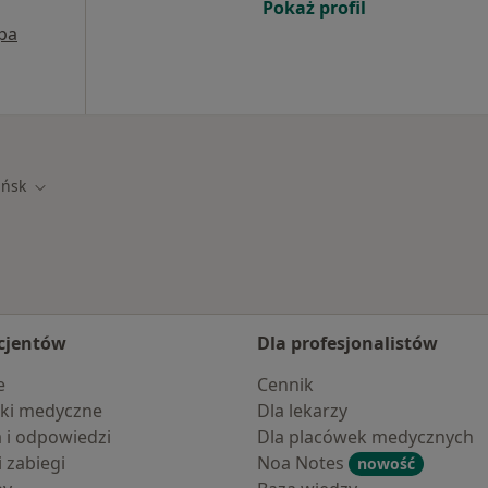
Pokaż profil
pa
ńsk
iasto
Zmień miasto
cjentów
Dla profesjonalistów
e
Cennik
ki medyczne
Dla lekarzy
a i odpowiedzi
Dla placówek medycznych
i zabiegi
Noa Notes
nowość