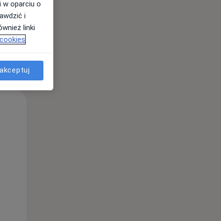
i w oparciu o
awdzić i
wnież linki
 cookies
akceptuj
Wt,
Śr,
Czw,
11 Sie
12 Sie
13 Sie