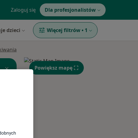
Zaloguj się
Dla profesjonalistów
je dzieci
Więcej filtrów
•
1
ukiwania
Powiększ mapę
Wt,
Śr,
Czw,
11 Sie
12 Sie
13 Sie
odobnych