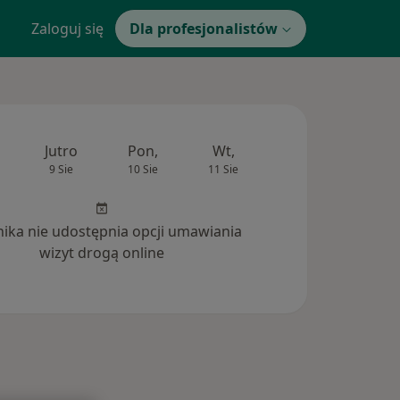
Zaloguj się
Dla profesjonalistów
Jutro
Pon,
Wt,
Śr,
Czw
9 Sie
10 Sie
11 Sie
12 Sie
13 Si
inika nie udostępnia opcji umawiania
wizyt drogą online