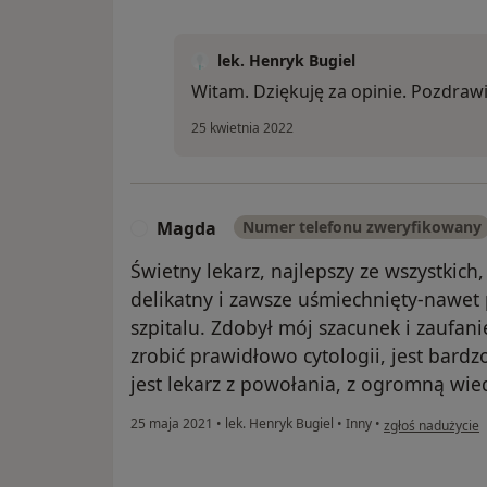
lek. Henryk Bugiel
Witam. Dziękuję za opinie. Pozdra
25 kwietnia 2022
Magda
Numer telefonu zweryfikowany
M
Świetny lekarz, najlepszy ze wszystkich
delikatny i zawsze uśmiechnięty-nawet
szpitalu. Zdobył mój szacunek i zaufanie
zrobić prawidłowo cytologii, jest bardz
jest lekarz z powołania, z ogromną wie
w opinii użytkow
25 maja 2021
•
lek. Henryk Bugiel
•
Inny
•
zgłoś nadużycie