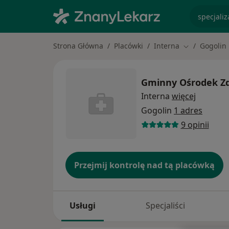
specjaliz
Strona Główna
Placówki
Interna
Gogolin
Zmień miasto
Gminny Ośrodek Zd
Interna
więcej
Gogolin
1 adres
9 opinii
Przejmij kontrolę nad tą placówką
Usługi
Specjaliści