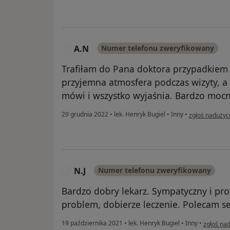
A.N
Numer telefonu zweryfikowany
A
Trafiłam do Pana doktora przypadkiem i
przyjemna atmosfera podczas wizyty, a 
mówi i wszystko wyjaśnia. Bardzo moc
w opinii użytk
29 grudnia 2022
•
lek. Henryk Bugiel
•
Inny
•
zgłoś nadużyc
N.J
Numer telefonu zweryfikowany
N
Bardzo dobry lekarz. Sympatyczny i pr
problem, dobierze leczenie. Polecam s
w opinii 
19 października 2021
•
lek. Henryk Bugiel
•
Inny
•
zgłoś na