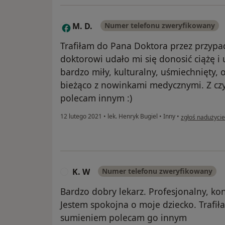
M. D.
Numer telefonu zweryfikowany
M
Trafiłam do Pana Doktora przez przypad
doktorowi udało mi się donosić ciążę i
bardzo miły, kulturalny, uśmiechnięty, 
bieżąco z nowinkami medycznymi. Z cz
polecam innym :)
w opinii użytko
12 lutego 2021
•
lek. Henryk Bugiel
•
Inny
•
zgłoś nadużycie
K. W
Numer telefonu zweryfikowany
K
Bardzo dobry lekarz. Profesjonalny, k
Jestem spokojna o moje dziecko. Trafił
sumieniem polecam go innym