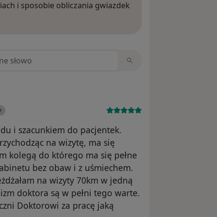
iach i sposobie obliczania gwiazdek
ięcej o opiniach
niach
y
u i szacunkiem do pacjentek.
rzychodząc na wizytę, ma się
ym kolegą do którego ma się pełne
gabinetu bez obaw i z uśmiechem.
eżdżałam na wizyty 70km w jedną
izm doktora są w pełni tego warte.
zni Doktorowi za pracę jaką