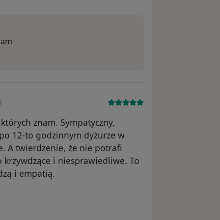
wiam
, których znam. Sympatyczny,
 po 12-to godzinnym dyżurze w
. A twierdzenie, że nie potrafi
o krzywdzące i niesprawiedliwe. To
dzą i empatią.
nika Magda