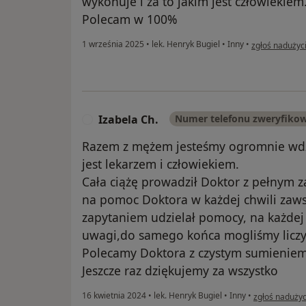
wykonuje i za to jakim jest człowiekiem
Polecam w 100%
w opinii użytk
1 września 2025
•
lek. Henryk Bugiel
•
Inny
•
zgłoś nadużyc
Izabela Ch.
Numer telefonu zweryfiko
I
Razem z mężem jesteśmy ogromnie wdzi
jest lekarzem i człowiekiem.
Cała ciążę prowadził Doktor z pełnym
na pomoc Doktora w każdej chwili za
zapytaniem udzielał pomocy, na każdej
uwagi,do samego końca mogliśmy liczy
Polecamy Doktora z czystym sumieniem
Jeszcze raz dziękujemy za wszystko
w opinii użytk
16 kwietnia 2024
•
lek. Henryk Bugiel
•
Inny
•
zgłoś nadużyc