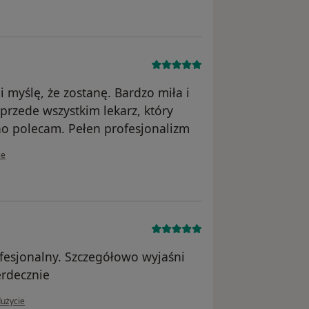
 myślę, że zostanę. Bardzo miła i
przede wszystkim lekarz, który
no polecam. Pełen profesjonalizm
ownika A.N
ie
ofesjonalny. Szczegółowo wyjaśni
erdecznie
użytkownika N.J
dużycie