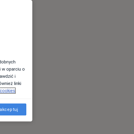
odobnych
i w oparciu o
awdzić i
wnież linki
 cookies
akceptuj