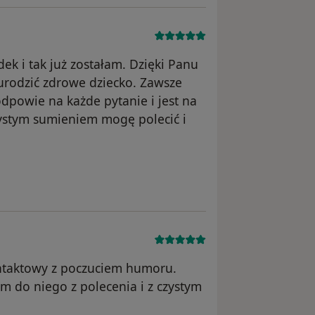
ek i tak już zostałam. Dzięki Panu
 urodzić zdrowe dziecko. Zawsze
odpowie na każde pytanie i jest na
ystym sumieniem mogę polecić i
wnika M. D.
ontaktowy z poczuciem humoru.
am do niego z polecenia i z czystym