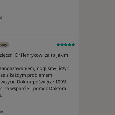
.
ownika Ewelina
ie
wany
ęczni Dr.Henrykowi za to jakim
 zaangażowaniem,moglismy liczyć
wsze z każdym problemem
 wizycie Doktor poświęcał 100%
ć na wsparcie I pomoc Doktora.
.
ownika Izabela Ch.
ie