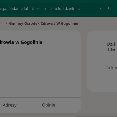
acja, badanie lub nazwisko
miasto lub dzielnica
Gminny Ośrodek Zdrowia W Gogolinie
Zmień miasto
rowia w Gogolinie
Dziś
8 Sie
Ta kl
Adresy
Opinie