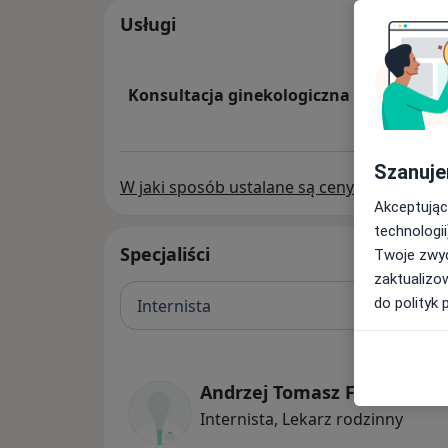
Usługi
Konsultacja ginekologiczna
Szanuje
W jaki sposób ustalane są ceny?
Akceptując
technologii
Specjaliści
Twoje zwyc
zaktualizo
do polityk 
Internista
Andrzej Tomasz Florczak
Internista, Lekarz rodzinny