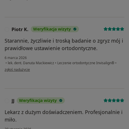
Piotr K.
Weryfikacja wizyty
P
Starannie, życzliwie i troską badanie o zgryz mój i
prawidłowe ustawienie ortodontyczne.
6 marca 2026
•
lek. dent. Danuta Mackiewicz
•
Leczenie ortodontyczne Invisalign®
•
w opinii użytkownika Piotr K.
zgłoś nadużycie
JJ
Weryfikacja wizyty
J
Lekarz z dużym doświadczeniem. Profesjonalnie i
miło.