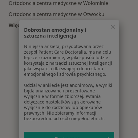
Ortodoncja centra medyczne w Wołominie
Ortodoncja centra medyczne w Otwocku
Więcej (12)
Dobrostan emocjonalny i
Więcej w kategorii: Centra medyczne Ortodoncj
sztuczna inteligencja
Niniejsza ankieta, przygotowana przez
zespół Patient Care Doctoralia, ma na celu
lepsze zrozumienie, w jaki sposób ludzie
korzystają z narzędzi sztucznej inteligencji
jako wsparcia dla swojego dobrostanu
emocjonalnego i zdrowia psychicznego.
Udział w ankiecie jest anonimowy, a wyniki
będą analizowane i prezentowane
wyłącznie w formie zbiorczej. Pytania
dotyczące nastolatków są skierowane
wyłącznie do rodziców lub opiekunów
prawnych. Nie zbieramy informacji
bezpośrednio od osób niepełnoletnich.