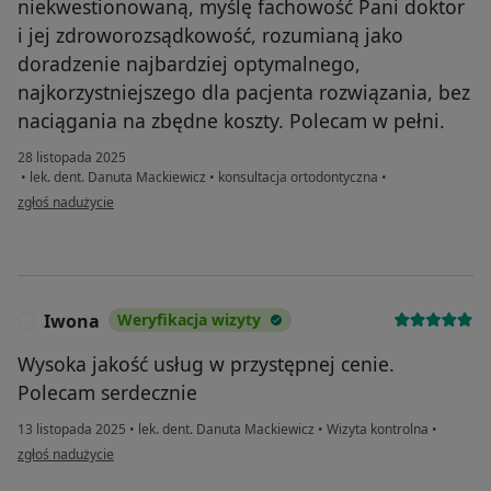
niekwestionowaną, myślę fachowość Pani doktor
i jej zdroworozsądkowość, rozumianą jako
doradzenie najbardziej optymalnego,
najkorzystniejszego dla pacjenta rozwiązania, bez
naciągania na zbędne koszty. Polecam w pełni.
28 listopada 2025
•
lek. dent. Danuta Mackiewicz
•
konsultacja ortodontyczna
•
w opinii użytkownika Beata
zgłoś nadużycie
Iwona
Weryfikacja wizyty
I
Wysoka jakość usług w przystępnej cenie.
Polecam serdecznie
13 listopada 2025
•
lek. dent. Danuta Mackiewicz
•
Wizyta kontrolna
•
w opinii użytkownika Iwona
zgłoś nadużycie