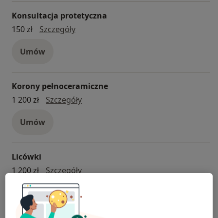
Konsultacja protetyczna
konsultacja protetyczna
150 zł
Szczegóły
Umów
Korony pełnoceramiczne
korony pełnoceramiczne
1 200 zł
Szczegóły
Umów
Licówki
licówki
1 200 zł
Szczegóły
Umów