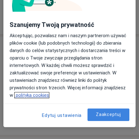
+ 4 usługi
Szanujemy Twoją prywatność
W jaki sposób ustalane są ceny?
Akceptując, pozwalasz nam i naszym partnerom używać
plików cookie (lub podobnych technologii) do zbierania
Specjaliści
danych do celów statystycznych i dostarczania treści w
oparciu o Twoje zwyczaje przeglądania stron
Wszystkie
internetowych. W każdej chwili możesz sprawdzić i
zaktualizować swoje preferencje w ustawieniach. W
ustawieniach znajdziesz również linki do polityk
lek. dent. Danuta Mackiewicz
Popularny
prywatności stron trzecich. Więcej informacji znajdziesz
Stomatolog, Protetyk stomatologiczny
w
polityka cookies
149 opinii
Zaakceptuj
Edytuj ustawienia
Umów