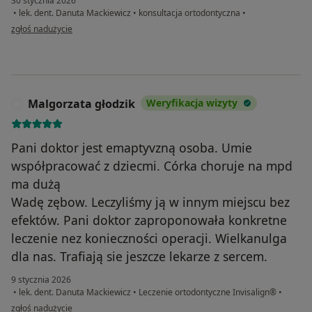
30 stycznia 2026
•
lek. dent. Danuta Mackiewicz
•
konsultacja ortodontyczna
•
w opinii użytkownika JJ
zgłoś nadużycie
Malgorzata głodzik
Weryfikacja wizyty
M
Pani doktor jest emaptyvzną osoba. Umie
współpracować z dziecmi. Córka choruje na mpd
ma dużą
Wadę zębow. Leczyliśmy ją w innym miejscu bez
efektów. Pani doktor zaproponowała konkretne
leczenie nez konieczności operacji. Wielkanulga
dla nas. Trafiają sie jeszcze lekarze z sercem.
9 stycznia 2026
•
lek. dent. Danuta Mackiewicz
•
Leczenie ortodontyczne Invisalign®
•
w opinii użytkownika Malgorzata głodzik
zgłoś nadużycie