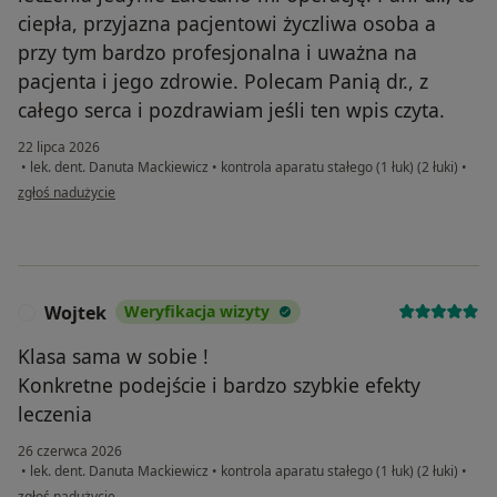
ciepła, przyjazna pacjentowi życzliwa osoba a
przy tym bardzo profesjonalna i uważna na
pacjenta i jego zdrowie. Polecam Panią dr., z
całego serca i pozdrawiam jeśli ten wpis czyta.
22 lipca 2026
•
lek. dent. Danuta Mackiewicz
•
kontrola aparatu stałego (1 łuk) (2 łuki)
•
w opinii użytkownika Anna Ludwiniak
zgłoś nadużycie
Wojtek
Weryfikacja wizyty
W
Klasa sama w sobie !
Konkretne podejście i bardzo szybkie efekty
leczenia
26 czerwca 2026
•
lek. dent. Danuta Mackiewicz
•
kontrola aparatu stałego (1 łuk) (2 łuki)
•
w opinii użytkownika Wojtek
zgłoś nadużycie