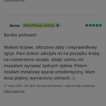
Anna
Weryfikacja wizyty
A
Bardzo polecam!
Miałam krzywe, stłoczone zęby i nieprawidłowy
zgryz. Pani doktor założyła mi na początku śrubę
na rozszerzenie szczęki, dzięki czemu nie
musiałam wyrywać żadnych zębów. Potem
nosiłam metalowy aparat ortodontyczny. Mam
teraz piękny, wymarzony uśmiech. :)
27 maja 2026
•
lek. dent. Danuta Mackiewicz
•
Aparat stały metalowy
•
w opinii użytkownika Anna
zgłoś nadużycie