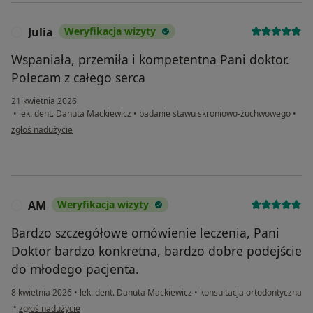
Julia
Weryfikacja wizyty
J
Wspaniała, przemiła i kompetentna Pani doktor.
Polecam z całego serca
21 kwietnia 2026
•
lek. dent. Danuta Mackiewicz
•
badanie stawu skroniowo-żuchwowego
•
w opinii użytkownika Julia
zgłoś nadużycie
AM
Weryfikacja wizyty
A
Bardzo szczegółowe omówienie leczenia, Pani
Doktor bardzo konkretna, bardzo dobre podejście
do młodego pacjenta.
8 kwietnia 2026
•
lek. dent. Danuta Mackiewicz
•
konsultacja ortodontyczna
w opinii użytkownika AM
•
zgłoś nadużycie