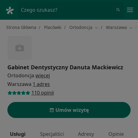
Me
Czego szukasz?
Strona Główna
Placówki
Ortodoncja
Warszawa
Zmień miasto
Zmi
Gabinet Dentystyczny Danuta Mackiewicz
Ortodoncja
więcej
Warszawa
1 adres
110 opinii
Umów wizytę
Usługi
Specjaliści
Adresy
Opinie