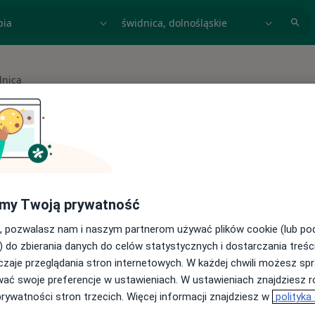
acja, badanie lub nazwisko
miasto lub dzielnica
dnica
asto
 spełniających podane kryteria
my Twoją prywatność
buj konsultacje online ze specjalistami z
, pozwalasz nam i naszym partnerom używać plików cookie (lub p
) do zbierania danych do celów statystycznych i dostarczania treśc
cji online
zaje przeglądania stron internetowych. W każdej chwili możesz spr
wać swoje preferencje w ustawieniach. W ustawieniach znajdziesz ró
prywatności stron trzecich. Więcej informacji znajdziesz w
polityka