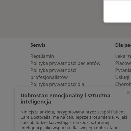
Serwis
Dla pa
Regulamin
Lekarz
Polityka prywatności pacjentów
Placów
Polityka prywatności
Pytani
profesjonalistów
Usługi 
Polityka prywatności dla
Choro
profesjonalistów, których dane
Pomoc
Dobrostan emocjonalny i sztuczna
pozyskaliśmy samodzielnie
Aplika
inteligencja
Polityka cookies
Blog d
Niniejsza ankieta, przygotowana przez zespół Patient
Jak działają wyniki wyszukiwania
Care Doctoralia, ma na celu lepsze zrozumienie, w jaki
Dostępność
sposób ludzie korzystają z narzędzi sztucznej
O nas
inteligencji jako wsparcia dla swojego dobrostanu