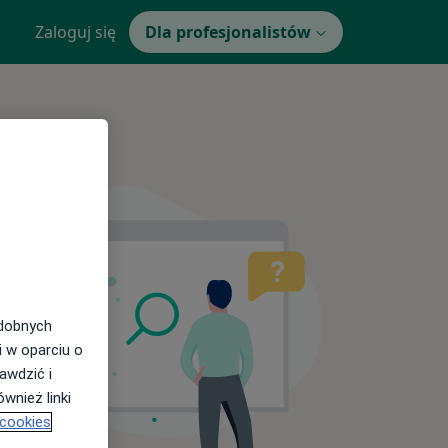
Zaloguj się
Dla profesjonalistów
odobnych
i w oparciu o
awdzić i
wnież linki
 cookies