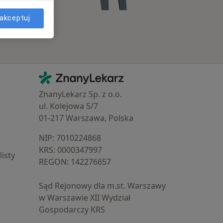
akceptuj
Kontakt
ZnanyLekarz - Strona główna
ZnanyLekarz Sp. z o.o.
ul. Kolejowa 5/7
01-217 Warszawa, Polska
NIP: ⁠7010224868
KRS: ⁠0000347997
isty
REGON: ⁠142276657
Sąd Rejonowy dla m.st. Warszawy
w Warszawie XII Wydział
Gospodarczy KRS