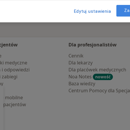
Za
Edytuj ustawienia
cjentów
Dla profesjonalistów
e
Cennik
ki medyczne
Dla lekarzy
a i odpowiedzi
Dla placówek medycznych
i zabiegi
Noa Notes
nowość
by
Baza wiedzy
Centrum Pomocy dla Specjal
cje mobilne
la pacjentów