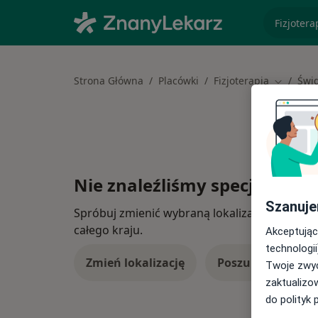
specjaliz
Strona Główna
Placówki
Fizjoterapia
Świ
Zmień mi
Nie znaleźliśmy specjalistów
Szanuje
Spróbuj zmienić wybraną lokalizację lub wypró
całego kraju.
Akceptując
technologii
Zmień lokalizację
Poszukaj konsulta
Twoje zwyc
zaktualizo
do polityk 