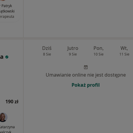
 Patryk
ątkowski
terapeuta
Dziś
Jutro
Pon,
Wt,
8 Sie
9 Sie
10 Sie
11 Sie
ia
Umawianie online nie jest dostępne
Pokaż profil
190 zł
atarzyna
alczyk