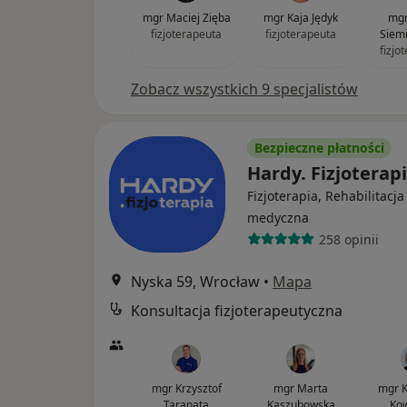
mgr Maciej Zięba
mgr Kaja Jędyk
mgr
fizjoterapeuta
fizjoterapeuta
Siemi
fizjo
Zobacz wszystkich 9 specjalistów
Bezpieczne płatności
Hardy. Fizjoterap
Fizjoterapia, Rehabilitacja
medyczna
258 opinii
Nyska 59, Wrocław
•
Mapa
Konsultacja fizjoterapeutyczna
mgr Krzysztof
mgr Marta
mgr K
Tarapata
Kaszubowska
Kow