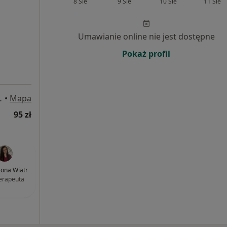
8 Sie
9 Sie
10 Sie
11 Sie
Umawianie online nie jest dostępne
Pokaż profil
rniki Śląskie
•
Mapa
95 zł
ona Wiatr
terapeuta