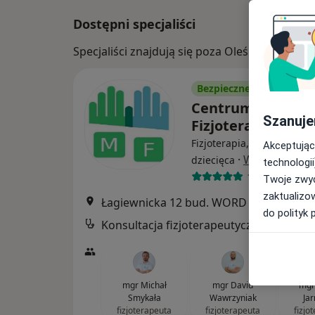
Dostępni specjaliści
Specjaliści znajdują się poza Oleśnica, doln
Bezpieczne płatności
Centrum Medycz
Szanuje
Fizjoterapia
Fizjoterapia, Ortopedia, O
Akceptując
·
Więcej
dziecięca
technologii
1551 opinii
Twoje zwyc
zaktualizo
Łagiewnicka 12 bud. WORD II piętr
do polityk 
Konsultacja fizjoterapeutyczna
mgr Michał
mgr David
mgr
Smykała
Wawrzyniak
Ja
fizjoterapeuta
fizjoterapeuta
fizjo