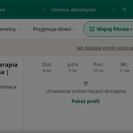
acja, badanie lub nazwisko
miasto lub dzielnica
erminy
Przyjmuje dzieci
Więcej filtrów
•
Jak działają wyniki wysz
terapia
Dziś
Jutro
Pon,
Wt,
a |
8 Sie
9 Sie
10 Sie
11 Sie
bilitacja
Umawianie online nie jest dostępne
Pokaż profil