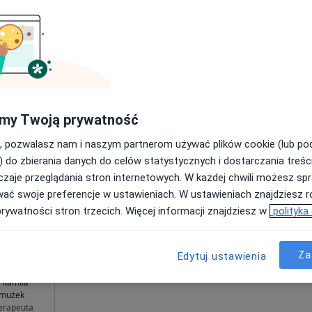
ośląskie, w obszarach bliskich Twojemu wyszukiwaniu.
Dziś
Jutro
Pon,
Wt,
8 Sie
9 Sie
10 Sie
11 Sie
ne MF
my Twoją prywatność
rtopedia
, pozwalasz nam i naszym partnerom używać plików cookie (lub p
Umawianie online nie jest dostępne
) do zbierania danych do celów statystycznych i dostarczania treśc
Pokaż profil
zaje przeglądania stron internetowych. W każdej chwili możesz spr
wać swoje preferencje w ustawieniach. W ustawieniach znajdziesz ró
o, Wrocław
•
Mapa
prywatności stron trzecich. Więcej informacji znajdziesz w
polityka
200 zł
Za
Edytuj ustawienia
 Kamila
rmużek
terapeuta