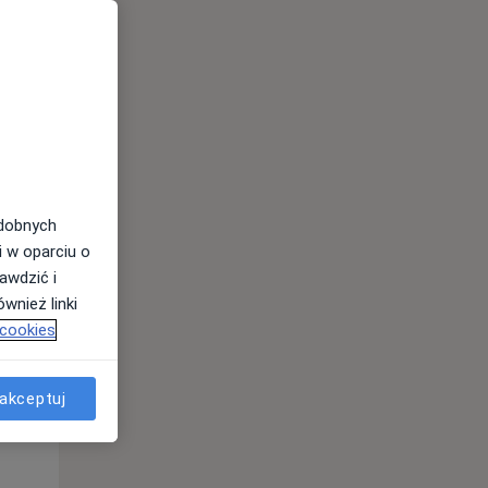
Śr,
Czw,
Pt,
12 Sie
13 Sie
14 Sie
odobnych
i w oparciu o
awdzić i
wnież linki
 cookies
akceptuj