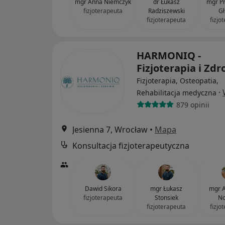
mgr Anna Niemczyk
dr Łukasz
mgr P
fizjoterapeuta
Radziszewski
Gł
fizjoterapeuta
fizjo
HARMONIQ -
Fizjoterapia i Zd
Fizjoterapia, Osteopatia,
·
Rehabilitacja medyczna
879 opinii
Jesienna 7, Wrocław
•
Mapa
Konsultacja fizjoterapeutyczna
Dawid Sikora
mgr Łukasz
mgr A
fizjoterapeuta
Stonsiek
No
fizjoterapeuta
fizjo