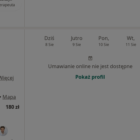
terapeuta
Dziś
Jutro
Pon,
Wt,
8 Sie
9 Sie
10 Sie
11 Sie
Umawianie online nie jest dostępne
Pokaż profil
Więcej
•
Mapa
180 zł