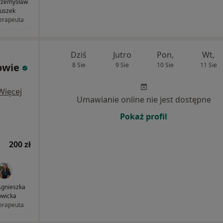
rzemysław
uszek
terapeuta
Dziś
Jutro
Pon,
Wt,
rowie
8 Sie
9 Sie
10 Sie
11 Sie
Więcej
Umawianie online nie jest dostępne
Pokaż profil
200 zł
gnieszka
wicka
terapeuta