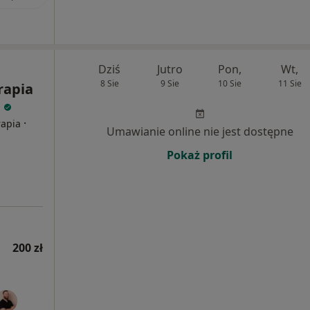
Dziś
Jutro
Pon,
Wt,
8 Sie
9 Sie
10 Sie
11 Sie
rapia
g
·
rapia
Umawianie online nie jest dostępne
Pokaż profil
200 zł