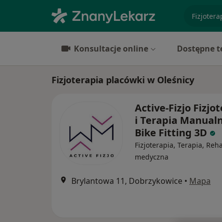
specjaliz
Konsultacje online
Dostępne t
Fizjoterapia placówki w Oleśnicy
Active-Fizjo Fizjo
i Terapia Manualn
Bike Fitting 3D
Fizjoterapia, Terapia, Reha
medyczna
Brylantowa 11, Dobrzykowice
•
Mapa