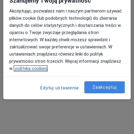
Szanujemy Twoją prywatność
Akceptując, pozwalasz nam i naszym partnerom używać
plików cookie (lub podobnych technologii) do zbierania
Nasza średnia ocena na App Store to 4.9 i 4.1 na
Nie znaleźliśmy specjalistów spełniających
danych do celów statystycznych i dostarczania treści w
Google Play Store
podane kryteria
oparciu o Twoje zwyczaje przeglądania stron
internetowych. W każdej chwili możesz sprawdzić i
Spróbuj zmienić wybraną lokalizację lub wypróbuj
zaktualizować swoje preferencje w ustawieniach. W
konsultacje online ze specjalistami z całego kraju.
ustawieniach znajdziesz również linki do polityk
prywatności stron trzecich. Więcej informacji znajdziesz
Zmień lokalizację
w
polityka cookies
Poszukaj konsultacji online
Zaakceptuj
Edytuj ustawienia
Serwis