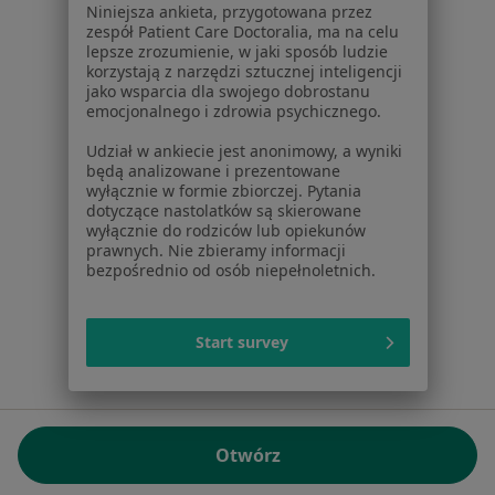
Niniejsza ankieta, przygotowana przez
NIP: ⁠7010224868
zespół Patient Care Doctoralia, ma na celu
lepsze zrozumienie, w jaki sposób ludzie
KRS: ⁠0000347997
korzystają z narzędzi sztucznej inteligencji
REGON: ⁠142276657
jako wsparcia dla swojego dobrostanu
emocjonalnego i zdrowia psychicznego.
Sąd Rejonowy dla m.st. Warszawy w Warszawie XII
Udział w ankiecie jest anonimowy, a wyniki
Wydział Gospodarczy KRS
będą analizowane i prezentowane
wyłącznie w formie zbiorczej. Pytania
Facebook
otwiera się w nowej karcie
dotyczące nastolatków są skierowane
wyłącznie do rodziców lub opiekunów
prawnych. Nie zbieramy informacji
bezpośrednio od osób niepełnoletnich.
otwiera się w nowej karcie
otwiera się w nowej karcie
otwiera się w nowej karcie
otwiera się w nowej karci
otwiera się
otwi
Polska
,
Türkiye
,
España
,
Italia
,
Deutschland
,
Česko
,
otwiera się w nowej karcie
otwiera się w nowej karcie
otwiera się w nowej karcie
otwiera się w nowej kar
otwiera się 
otwier
Portugal
,
México
,
Chile
,
Brasil
,
Argentina
,
Perú
,
Start survey
otwiera się w nowej karc
Colombia
Płatności kartą
ROZPORZĄDZENIE (UE) 2022/2065 (DSA) art. 24:
Otwórz
15.395.179 użytkowników/miesiąc - Czerwiec 2026