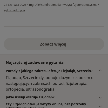
22 czerwca 2026
•
mgr Aleksandra Żmuda
•
wizyta fizjoterapeutyczna
•
w opinii użytkownika Magda R
zgłoś nadużycie
Zobacz więcej
Najczęściej zadawane pytania
Porady z jakiego zakresu oferuje Fizjodąb, Szczecin?
Fizjodąb, Szczecin dysponuje dużym zespołem o
następujących zakresach porad: fizjoterapia,
ortopedia, ultrasonografia.
Jakie usługi oferuje Fizjodąb?
Czy Fizjodąb oferuje wizyty online, bez potrzeby