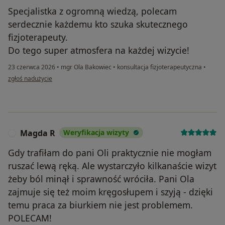
Specjalistka z ogromną wiedzą, polecam
serdecznie każdemu kto szuka skutecznego
fizjoterapeuty.
Do tego super atmosfera na każdej wizycie!
23 czerwca 2026
•
mgr Ola Bakowiec
•
konsultacja fizjoterapeutyczna
•
w opinii użytkownika Judyta
zgłoś nadużycie
Magda R
Weryfikacja wizyty
M
Gdy trafiłam do pani Oli praktycznie nie mogłam
ruszać lewą ręką. Ale wystarczyło kilkanaście wizyt
żeby ból minął i sprawność wróciła. Pani Ola
zajmuje się też moim kręgosłupem i szyją - dzięki
temu praca za biurkiem nie jest problemem.
POLECAM!