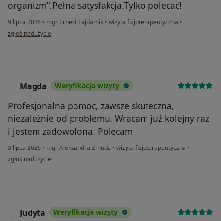
organizm”.Pełna satysfakcja.Tylko polecać!
9 lipca 2026
•
mgr Ernest Lajdamik
•
wizyta fizjoterapeutyczna
•
w opinii użytkownika CS
zgłoś nadużycie
Magda
Weryfikacja wizyty
M
Profesjonalna pomoc, zawsze skuteczna,
niezależnie od problemu. Wracam już kolejny raz
i jestem zadowolona. Polecam
3 lipca 2026
•
mgr Aleksandra Żmuda
•
wizyta fizjoterapeutyczna
•
w opinii użytkownika Magda
zgłoś nadużycie
Judyta
Weryfikacja wizyty
J