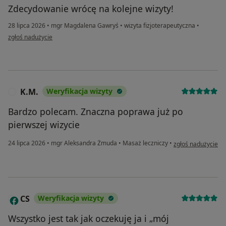
Zdecydowanie wrócę na kolejne wizyty!
28 lipca 2026
•
mgr Magdalena Gawryś
•
wizyta fizjoterapeutyczna
•
w opinii użytkownika Diana
zgłoś nadużycie
K.M.
Weryfikacja wizyty
K
Bardzo polecam. Znaczna poprawa już po
pierwszej wizycie
w opinii użytkowni
24 lipca 2026
•
mgr Aleksandra Żmuda
•
Masaż leczniczy
•
zgłoś nadużycie
CS
Weryfikacja wizyty
C
Wszystko jest tak jak oczekuję ja i „mój