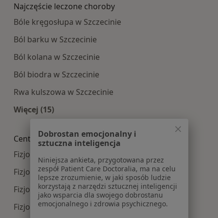
Najczęście leczone choroby
Bóle kręgosłupa w Szczecinie
Ból barku w Szczecinie
Ból kolana w Szczecinie
Ból biodra w Szczecinie
Rwa kulszowa w Szczecinie
Więcej (15)
Więcej w kategorii: Najczęście leczone choroby
Dobrostan emocjonalny i
Centra medyczne Fizjoterapia w pobliżu
sztuczna inteligencja
Fizjoterapia centra medyczne w Mierzynie
Niniejsza ankieta, przygotowana przez
zespół Patient Care Doctoralia, ma na celu
Fizjoterapia centra medyczne w Policach
lepsze zrozumienie, w jaki sposób ludzie
korzystają z narzędzi sztucznej inteligencji
Fizjoterapia centra medyczne w Bezrzeczu
jako wsparcia dla swojego dobrostanu
emocjonalnego i zdrowia psychicznego.
Fizjoterapia centra medyczne w