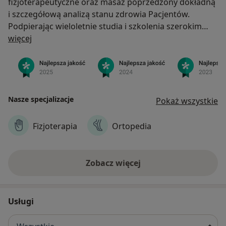
fizjoterapeutyczne oraz masaż poprzedzony dokładną
i szczegółową analizą stanu zdrowia Pacjentów.
Podpierając wieloletnie studia i szkolenia szerokim
O nas
doświadczeniem praktycznym, nasi Specjaliści zawsze
więcej
na pierwszym miejscu stawiają bezpieczeństwo i
profesjonalizm, ponieważ naszym największym
priorytetem jest Pacjent i jego sprawny powrót do
zdrowia i dobrego samopoczucia.
Nasze specjalizacje
Pokaż wszystkie
Fizjoterapia
Ortopedia
Zobacz więcej
Usługi