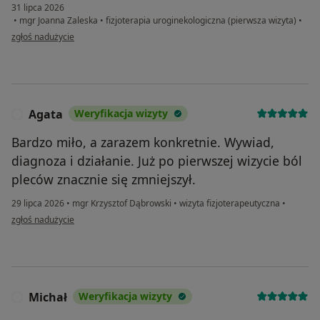
31 lipca 2026
•
mgr Joanna Zaleska
•
fizjoterapia uroginekologiczna (pierwsza wizyta)
•
w opinii użytkownika Maja
zgłoś nadużycie
Agata
Weryfikacja wizyty
A
Bardzo miło, a zarazem konkretnie. Wywiad,
diagnoza i działanie. Już po pierwszej wizycie ból
pleców znacznie się zmniejszył.
29 lipca 2026
•
mgr Krzysztof Dąbrowski
•
wizyta fizjoterapeutyczna
•
w opinii użytkownika Agata
zgłoś nadużycie
Michał
Weryfikacja wizyty
M