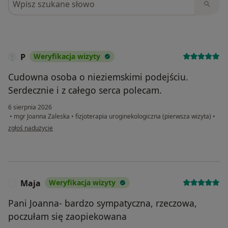
P
Weryfikacja wizyty
Cudowna osoba o nieziemskimi podejściu.
Serdecznie i z całego serca polecam.
6 sierpnia 2026
•
mgr Joanna Zaleska
•
fizjoterapia uroginekologiczna (pierwsza wizyta)
•
w opinii użytkownika P
zgłoś nadużycie
Maja
Weryfikacja wizyty
M
Pani Joanna- bardzo sympatyczna, rzeczowa,
poczułam się zaopiekowana