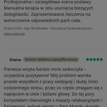
Profesjonalna i szczegółowa ocena postawy.
Manualna terapia w celu usunięcia bieżących
dolegliwości. Zaprezentowane ćwiczenia na
wzmocnienie odpowiednich parti ciała.
28 lipca 2026
•
mgr Ola Bakowiec
•
konsultacja fizjoterapeutyczna
•
w opinii użytkownika Michał
zgłoś nadużycie
Diana
Numer telefonu zweryfikowany
D
Pierwsza wizyta bardzo mnie zaskoczyła –
oczywiście pozytywnie! Mój problem wynika
przede wszystkim z pracy siedzącej i dużej ilości
codziennego stresu, przez co często zmagam się z
napięciem w ciele i bólami głowy. Do tej pory
korzystałam równolegle z masaży relaksacyjnych i
fizjoterapii, jednak wizyta u Pani Magdy okazała