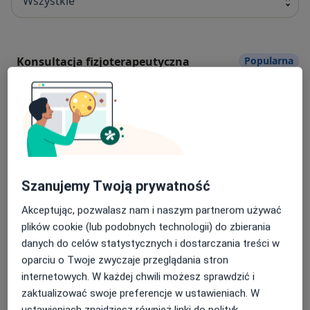
Wszystkie
Konsultacja fizjoterapeutyczna
Popularna
konsultacja fizjoterapeutyczna
Od 200 zł
Szczegóły
Umów
USG stawów
Popularna
USG stawów
370 zł - 530 zł
Szczegóły
Szanujemy Twoją prywatność
Akceptując, pozwalasz nam i naszym partnerom używać
Umów
plików cookie (lub podobnych technologii) do zbierania
danych do celów statystycznych i dostarczania treści w
oparciu o Twoje zwyczaje przeglądania stron
Fizjoterapia uroginekologiczna
Popularna
internetowych. W każdej chwili możesz sprawdzić i
fizjoterapia uroginekologiczna
200 zł
Szczegóły
zaktualizować swoje preferencje w ustawieniach. W
ustawieniach znajdziesz również linki do polityk