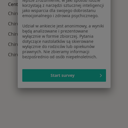
lepsze zrozumienie, w jaki sposób ludzie
Centra medyczne Chirurgia w pobliżu
korzystają z narzędzi sztucznej inteligencji
jako wsparcia dla swojego dobrostanu
Chirurgia centra medyczne w Niepołomicach
emocjonalnego i zdrowia psychicznego.
Chirurgia centra medyczne w Skawinie
Udział w ankiecie jest anonimowy, a wyniki
będą analizowane i prezentowane
Chirurgia centra medyczne w Zabierzowie
wyłącznie w formie zbiorczej. Pytania
dotyczące nastolatków są skierowane
Chirurgia centra medyczne w Wieliczce
wyłącznie do rodziców lub opiekunów
prawnych. Nie zbieramy informacji
Chirurgia centra medyczne w
bezpośrednio od osób niepełnoletnich.
Start survey