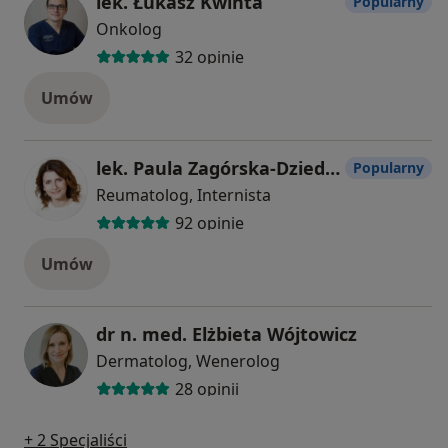
lek. Łukasz Kwinta
Popularny
Onkolog
32 opinie
Umów
lek. Paula Zagórska-Dziedzic
Popularny
Reumatolog, Internista
92 opinie
Umów
dr n. med. Elżbieta Wójtowicz
Dermatolog, Wenerolog
28 opinii
+ 2 Specjaliści