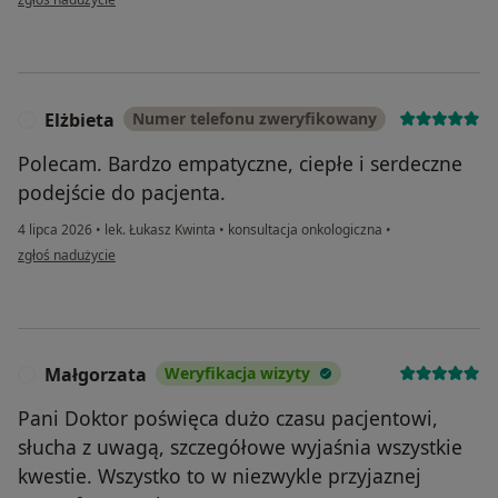
Elżbieta
Numer telefonu zweryfikowany
E
Polecam. Bardzo empatyczne, ciepłe i serdeczne
podejście do pacjenta.
4 lipca 2026
•
lek. Łukasz Kwinta
•
konsultacja onkologiczna
•
w opinii użytkownika Elżbieta
zgłoś nadużycie
Małgorzata
Weryfikacja wizyty
M
Pani Doktor poświęca dużo czasu pacjentowi,
słucha z uwagą, szczegółowe wyjaśnia wszystkie
kwestie. Wszystko to w niezwykle przyjaznej