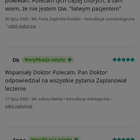
powikłań. Polecam tych ciężej chorych, a sam
wiem, że nie jestem tzw. "łatwym pacjentem"
30 lipca 2026
•
lek. Paula Zagórska-Dziedzic
•
konsultacja reumatologiczna
w opinii użytkownika Krzysztof
•
zgłoś nadużycie
Dk
Weryfikacja wizyty
D
Wspaniały Doktor Polecam. Pan Doktor
odpowiedział na wszystkie pytania Zaplanował
leczenie
17 lipca 2026
•
lek. Łukasz Kwinta
•
konsultacja onkologiczna
•
w opinii użytkownika Dk
zgłoś nadużycie
Anna
Weryfikacja wizyty
A