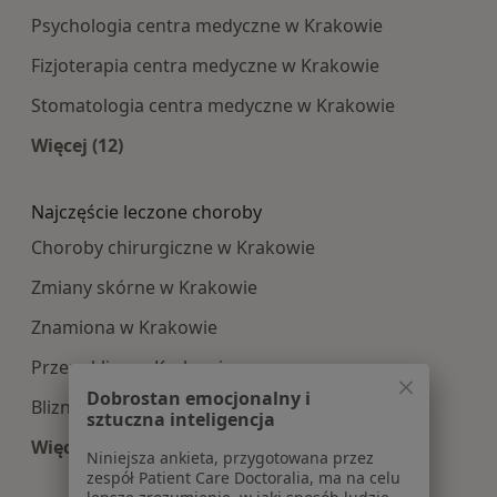
Psychologia centra medyczne w Krakowie
Fizjoterapia centra medyczne w Krakowie
Stomatologia centra medyczne w Krakowie
Więcej (12)
Więcej w kategorii: Najpopularniesze centra m
Najczęście leczone choroby
Choroby chirurgiczne w Krakowie
Zmiany skórne w Krakowie
Znamiona w Krakowie
Przepuklina w Krakowie
Dobrostan emocjonalny i
Blizny w Krakowie
sztuczna inteligencja
Więcej (15)
Niniejsza ankieta, przygotowana przez
Więcej w kategorii: Najczęście leczone choroby
zespół Patient Care Doctoralia, ma na celu