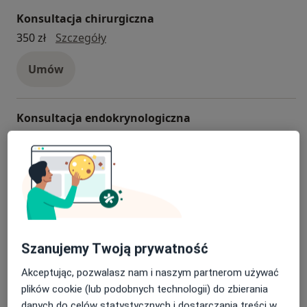
Konsultacja chirurgiczna
Konsultacja chirurgiczna
350 zł
Szczegóły
Umów
Konsultacja endokrynologiczna
Konsultacja endokrynologiczna
250 zł
Szczegóły
Umów
Konsultacja reumatologiczna
konsultacja reumatologiczna
280 zł
Szczegóły
Szanujemy Twoją prywatność
Umów
Akceptując, pozwalasz nam i naszym partnerom używać
plików cookie (lub podobnych technologii) do zbierania
danych do celów statystycznych i dostarczania treści w