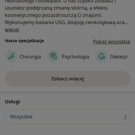
reumatologii i osteopatii. U nas szybko zbadasz i
usuniesz podejrzaną zmianę skórną, a efektu
kosmetycznego pozazdroszczą Ci znajomi.
Wykonujemy badania USG, biopsję cienkoigłową oraz
O nas
biopsję gruboigłową. W Naszym Centrum możesz
więcej
skorzystać z konsultacji dotyczących chirurgicznego
Nasze specjalizacje
Pokaż wszystkie
leczenia otyłości - doświadczony bariatra, dietetyk,
fizjoterapeuta i psycholog pomogą osiągnąć
Chirurgia
Psychologia
Dietetyka
zamierzony efekt. Tylko kilka kroków od Rynku
Głównego będziesz możesz otrzymać najlepszą opiekę
zdrowotną. Garncarska 8/1 - to adres nowej jakości
Zobacz więcej
usług medycznych.
Usługi
Wszystkie