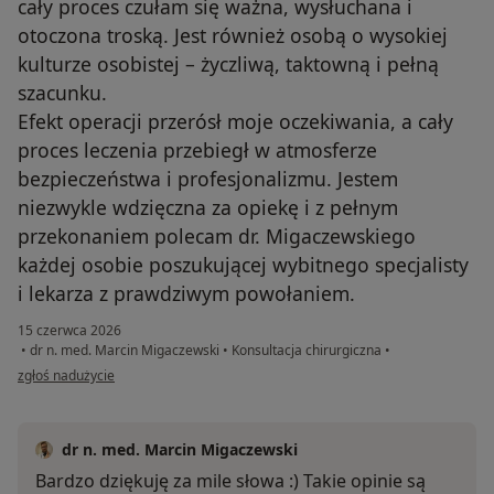
cały proces czułam się ważna, wysłuchana i
otoczona troską. Jest również osobą o wysokiej
kulturze osobistej – życzliwą, taktowną i pełną
szacunku.
Efekt operacji przerósł moje oczekiwania, a cały
proces leczenia przebiegł w atmosferze
bezpieczeństwa i profesjonalizmu. Jestem
niezwykle wdzięczna za opiekę i z pełnym
przekonaniem polecam dr. Migaczewskiego
każdej osobie poszukującej wybitnego specjalisty
i lekarza z prawdziwym powołaniem.
15 czerwca 2026
•
dr n. med. Marcin Migaczewski
•
Konsultacja chirurgiczna
•
w opinii użytkownika Anna W
zgłoś nadużycie
dr n. med. Marcin Migaczewski
Bardzo dziękuję za mile słowa :) Takie opinie są