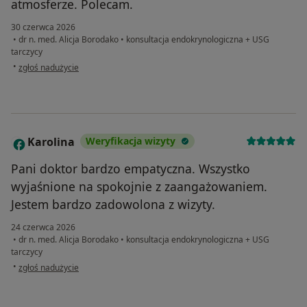
atmosferze. Polecam.
30 czerwca 2026
•
dr n. med. Alicja Borodako
•
konsultacja endokrynologiczna + USG
tarczycy
w opinii użytkownika Małgorzata
•
zgłoś nadużycie
Karolina
Weryfikacja wizyty
K
Pani doktor bardzo empatyczna. Wszystko
wyjaśnione na spokojnie z zaangażowaniem.
Jestem bardzo zadowolona z wizyty.
24 czerwca 2026
•
dr n. med. Alicja Borodako
•
konsultacja endokrynologiczna + USG
tarczycy
w opinii użytkownika Karolina
•
zgłoś nadużycie