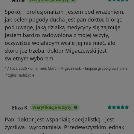
Spokój i profesjonalizm, jestem pod wrażeniem,
jak pełen pogody ducha jest pan doktor, biorąc
pod uwagę, jaką działką medycyny się zajmuje.
Jestem bardzo zadowolona z mojej wizyty,
oczywiście wolałabym wcale jej nie mieć, ale
skoro już trzeba, doktor Migaczewski jest
swietnym wyborem.
17 lipca 2026
•
dr n. med. Marcin Migaczewski
•
biopsja gruboigłowa piersi
w opinii użytkownika Anna
•
zgłoś nadużycie
Eliza K
Weryfikacja wizyty
E
Pani doktor jest wspaniałą specjalistką - jest
życzliwa i wyrozumiała. Przedewszystkim jednak