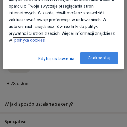
Konsultacja internistyczna
oparciu o Twoje zwyczaje przeglądania stron
konsultacja internistyczna
280 zł
Szczegóły
internetowych. W każdej chwili możesz sprawdzić i
zaktualizować swoje preferencje w ustawieniach. W
Umów
ustawieniach znajdziesz również linki do polityk
prywatności stron trzecich. Więcej informacji znajdziesz
w
polityka cookies
Konsultacja onkologiczna
konsultacja onkologiczna
350 zł
Szczegóły
Zaakceptuj
Edytuj ustawienia
Umów
+ 28 usług
W jaki sposób ustalane są ceny?
Specjaliści