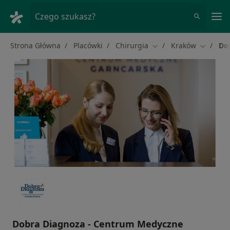
Me
Czego szukasz?
Strona Główna
Placówki
Chirurgia
Kraków
Do
Zmień miasto
Zmień m
Dobra Diagnoza - Centrum Medyczne