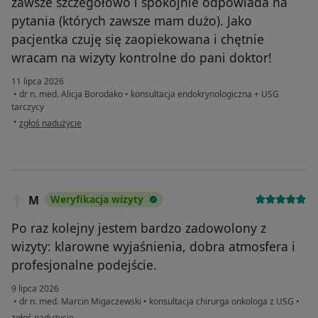
zawsze szczegółowo i spokojnie odpowiada na
pytania (których zawsze mam dużo). Jako
pacjentka czuję się zaopiekowana i chętnie
wracam na wizyty kontrolne do pani doktor!
11 lipca 2026
•
dr n. med. Alicja Borodako
•
konsultacja endokrynologiczna + USG
tarczycy
w opinii użytkownika Eliza K
•
zgłoś nadużycie
M
Weryfikacja wizyty
Po raz kolejny jestem bardzo zadowolony z
wizyty: klarowne wyjaśnienia, dobra atmosfera i
profesjonalne podejście.
9 lipca 2026
•
dr n. med. Marcin Migaczewski
•
konsultacja chirurga onkologa z USG
•
w opinii użytkownika M
zgłoś nadużycie