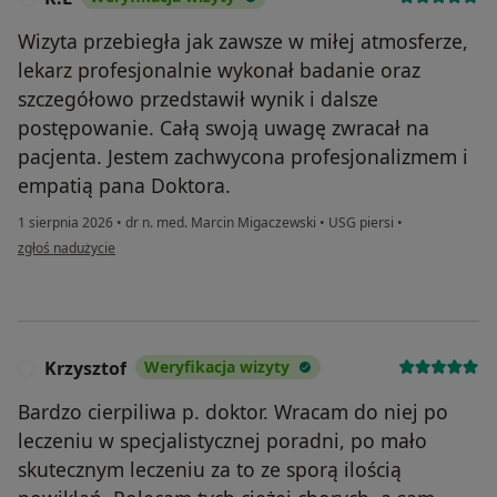
Wizyta przebiegła jak zawsze w miłej atmosferze,
lekarz profesjonalnie wykonał badanie oraz
szczegółowo przedstawił wynik i dalsze
postępowanie. Całą swoją uwagę zwracał na
pacjenta. Jestem zachwycona profesjonalizmem i
empatią pana Doktora.
1 sierpnia 2026
•
dr n. med. Marcin Migaczewski
•
USG piersi
•
w opinii użytkownika K.Ł
zgłoś nadużycie
Krzysztof
Weryfikacja wizyty
K
Bardzo cierpiliwa p. doktor. Wracam do niej po
leczeniu w specjalistycznej poradni, po mało
skutecznym leczeniu za to ze sporą ilością