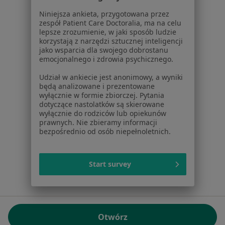
01-217 Warszawa, Polska
Niniejsza ankieta, przygotowana przez
zespół Patient Care Doctoralia, ma na celu
NIP: ⁠7010224868
lepsze zrozumienie, w jaki sposób ludzie
KRS: ⁠0000347997
korzystają z narzędzi sztucznej inteligencji
REGON: ⁠142276657
jako wsparcia dla swojego dobrostanu
emocjonalnego i zdrowia psychicznego.
Sąd Rejonowy dla m.st. Warszawy w Warszawie XII
Udział w ankiecie jest anonimowy, a wyniki
Wydział Gospodarczy KRS
będą analizowane i prezentowane
wyłącznie w formie zbiorczej. Pytania
Facebook
otwiera się w nowej karcie
dotyczące nastolatków są skierowane
wyłącznie do rodziców lub opiekunów
prawnych. Nie zbieramy informacji
bezpośrednio od osób niepełnoletnich.
otwiera się w nowej karcie
otwiera się w nowej karcie
otwiera się w nowej karcie
otwiera się w nowej karci
otwiera się
otwi
Polska
,
Türkiye
,
España
,
Italia
,
Deutschland
,
Česko
,
otwiera się w nowej karcie
otwiera się w nowej karcie
otwiera się w nowej karcie
otwiera się w nowej kar
otwiera się 
otwier
Portugal
,
México
,
Chile
,
Brasil
,
Argentina
,
Perú
,
Start survey
otwiera się w nowej karc
Colombia
Płatności kartą
ROZPORZĄDZENIE (UE) 2022/2065 (DSA) art. 24:
Otwórz