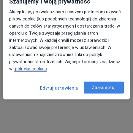
Szanujemy Twoją prywatność
Akceptując, pozwalasz nam i naszym partnerom używać
plików cookie (lub podobnych technologii) do zbierania
Nasza średnia ocena na App Store to 4.9 i 4.1 na
danych do celów statystycznych i dostarczania treści w
Nie znaleźliśmy specjalistów spełniających
Google Play Store
oparciu o Twoje zwyczaje przeglądania stron
podane kryteria
internetowych. W każdej chwili możesz sprawdzić i
zaktualizować swoje preferencje w ustawieniach. W
Spróbuj zmienić wybraną lokalizację lub wypróbuj
ustawieniach znajdziesz również linki do polityk
konsultacje online ze specjalistami z całego kraju.
prywatności stron trzecich. Więcej informacji znajdziesz
w
polityka cookies
Zmień lokalizację
Zaakceptuj
Poszukaj konsultacji online
Edytuj ustawienia