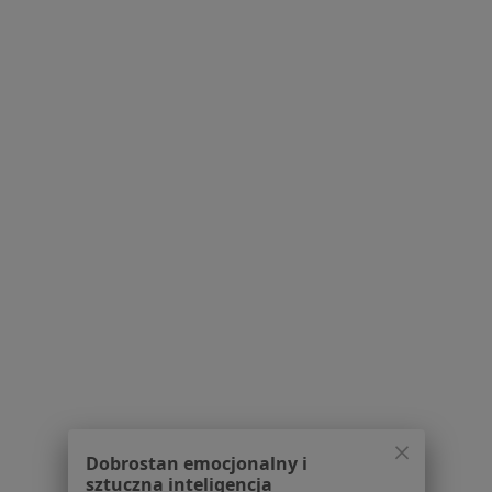
Pytania i odpowiedzi
Usługi i zabiegi
Choroby
Pomoc
Aplikacje mobilne
Blog dla pacjentów
Dla profesjonalistów
Cennik
Dla lekarzy
Dla placówek medycznych
Noa Notes
nowość
Baza wiedzy
Centrum Pomocy dla Specjalisty
Kontakt
ZnanyLekarz - Strona główna
ZnanyLekarz Sp. z o.o.
Dobrostan emocjonalny i
ul. Kolejowa 5/7
sztuczna inteligencja