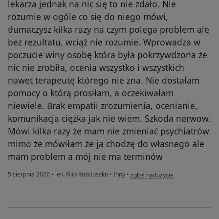
lekarza jednak na nic się to nie zdało. Nie
rozumie w ogóle co się do niego mówi,
tłumaczysz kilka razy na czym polega problem ale
bez rezultatu, wciąż nie rozumie. Wprowadza w
poczucie winy osobę która była pokrzywdzona że
nic nie zrobiła, ocenia wszystko i wszystkich
nawet terapeutę którego nie zna. Nie dostałam
pomocy o którą prosiłam, a oczekiwałam
niewiele. Brak empatii zrozumienia, ocenianie,
komunikacja ciężka jak nie wiem. Szkoda nerwow.
Mówi kilka razy że mam nie zmieniać psychiatrów
mimo że mówiłam że ja chodzę do własnego ale
mam problem a mój nie ma terminów
w opinii użytkownika Anonim
5 sierpnia 2026
•
lek. Filip Kościuszko
•
Inny
•
zgłoś nadużycie