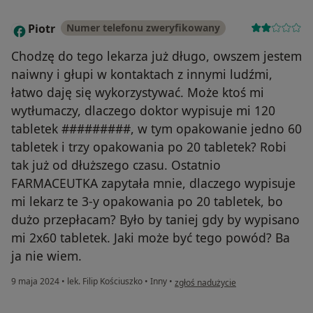
Piotr
Numer telefonu zweryfikowany
P
Chodzę do tego lekarza już długo, owszem jestem
naiwny i głupi w kontaktach z innymi ludźmi,
łatwo daję się wykorzystywać. Może ktoś mi
wytłumaczy, dlaczego doktor wypisuje mi 120
tabletek #########, w tym opakowanie jedno 60
tabletek i trzy opakowania po 20 tabletek? Robi
tak już od dłuższego czasu. Ostatnio
FARMACEUTKA zapytała mnie, dlaczego wypisuje
mi lekarz te 3-y opakowania po 20 tabletek, bo
dużo przepłacam? Było by taniej gdy by wypisano
mi 2x60 tabletek. Jaki może być tego powód? Ba
ja nie wiem.
w opinii użytkownika Piotr
9 maja 2024
•
lek. Filip Kościuszko
•
Inny
•
zgłoś nadużycie