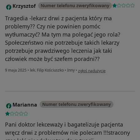
Krzysztof
Numer telefonu zweryfikowany
K
Tragedia -lekarz drwi z pacjenta który ma
problemy?? Czy nie powinien pomóc
wytłumaczyć? Ma tym ma polegać jego rola?
Społeczeństwo nie potrzebuje takich lekarzy
potrzebuje prawdziwego leczenia jak taki
człowiek może być szefem poradni??
w opinii użytkownika Krzysztof
9 maja 2025
•
lek. Filip Kościuszko
•
Inny
•
zgłoś nadużycie
Marianna
Numer telefonu zweryfikowany
M
Pani doktor lekceważy i bagatelizuje pacjenta
wręcz drwi z problemów nie polecam !!!stracony