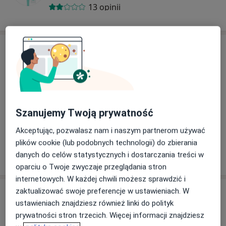
13 opinii
Adres
Powiększ mapę
Szanujemy Twoją prywatność
Akceptując, pozwalasz nam i naszym partnerom używać
Centrum Zdrowia Psychicznego w Zamościu, ul.
Kilińskiego 68 g, 22-400 Zamość
plików cookie (lub podobnych technologii) do zbierania
Partyzantów 5, 22-400 Zamość
danych do celów statystycznych i dostarczania treści w
oparciu o Twoje zwyczaje przeglądania stron
internetowych. W każdej chwili możesz sprawdzić i
zaktualizować swoje preferencje w ustawieniach. W
Opinie o specjalistach (6)
ustawieniach znajdziesz również linki do polityk
prywatności stron trzecich. Więcej informacji znajdziesz