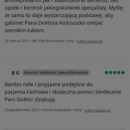
opieki i kontroli jakiegokolwiek specjalisty. Myślę,
że samo to daje wystarczającą podstawę, aby
gabinet Pana Doktora Kościuszko omijać
szerokim łukiem.
w opinii użytkownika A K
26 marca 2025
•
lek. Filip Kościuszko
•
Inny
•
zgłoś nadużycie
B G
Numer telefonu zweryfikowany
B
Bardzo miłe i przyjazne podejście do
pacjenta.Fachowa i skuteczna pomoc.Serdecznie
Pani Doktor dziękuję.
w opinii użytkownika B G
23 października 2024
•
Dorota Łątkowska
•
Inny
•
zgłoś nadużycie