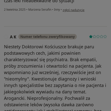
czas leki nieadekwatne do sytuacji
w opinii użytkownika Marianna
2 kwietnia 2025
•
Marzena Serafin
•
Inny
•
zgłoś nadużycie
A K
Numer telefonu zweryfikowany
A
Niestety Doktorowi Kościuszce brakuje paru
podstawowych cech, jakimi powinien
charakteryzować się psychiatra. Brak empatii,
próby zrozumienia i otwartości na pacjenta. Jak
wspomniano już wcześniej, rzeczywiście jest on
"nieomylny". Kwestionuje diagnozy i wnioski
innych specjalistów bez zapytania o nie pacjenta i
jakiegokolwiek wywiadu na dany temat.
Arogancki. Nieprofesjonalny. Pochwalił za
odstawienie leków (wysoka dawka zarówno
antidepresantu jak i stabilizatora) samemu, bez