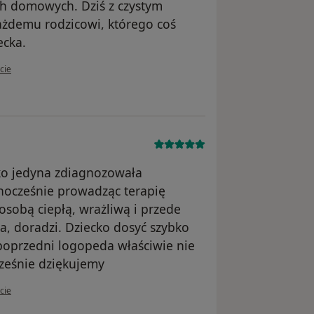
h domowych. Dziś z czystym
żdemu rodzicowi, którego coś
ecka.
tkownika Monika - mama Blanki
cie
ako jedyna zdiagnozowała
dnocześnie prowadząc terapię
osobą ciepłą, wrażliwą i przede
, doradzi. Dziecko dosyć szybko
poprzedni logopeda właściwie nie
cześnie dziękujemy
tkownika Mama
cie