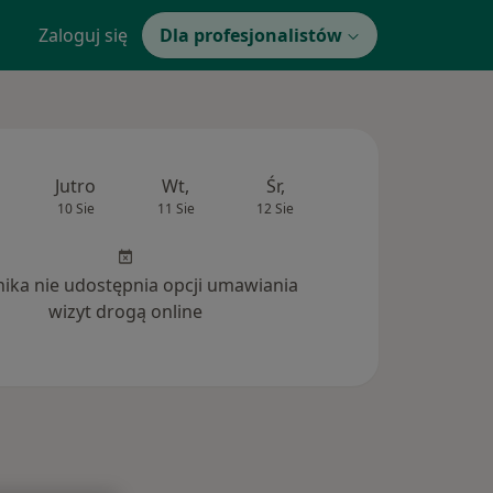
Zaloguj się
Dla profesjonalistów
Jutro
Wt,
Śr,
Czw,
Pt,
10 Sie
11 Sie
12 Sie
13 Sie
14 Si
inika nie udostępnia opcji umawiania
wizyt drogą online