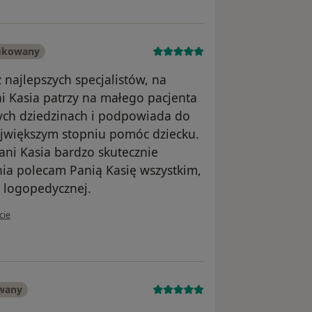
fikowany
 najlepszych specjalistów, na
ni Kasia patrzy na małego pacjenta
ch dziedzinach i podpowiada do
 największym stopniu pomóc dziecku.
ani Kasia bardzo skutecznie
ia polecam Panią Kasię wszystkim,
y logopedycznej.
tkownika Mama Antosia
cie
owany