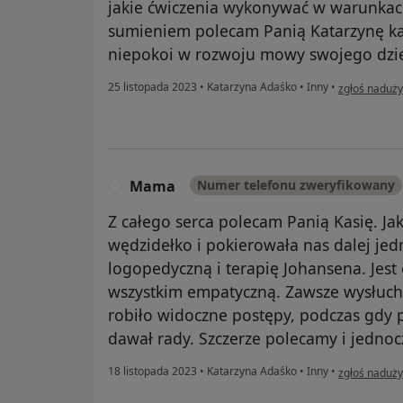
jakie ćwiczenia wykonywać w warunkac
sumieniem polecam Panią Katarzynę ka
niepokoi w rozwoju mowy swojego dzi
w opinii uży
25 listopada 2023
•
Katarzyna Adaśko
•
Inny
•
zgłoś naduży
Mama
Numer telefonu zweryfikowany
M
Z całego serca polecam Panią Kasię. J
wędzidełko i pokierowała nas dalej je
logopedyczną i terapię Johansena. Jest 
wszystkim empatyczną. Zawsze wysłucha
robiło widoczne postępy, podczas gdy 
dawał rady. Szczerze polecamy i jedno
w opinii uży
18 listopada 2023
•
Katarzyna Adaśko
•
Inny
•
zgłoś naduży