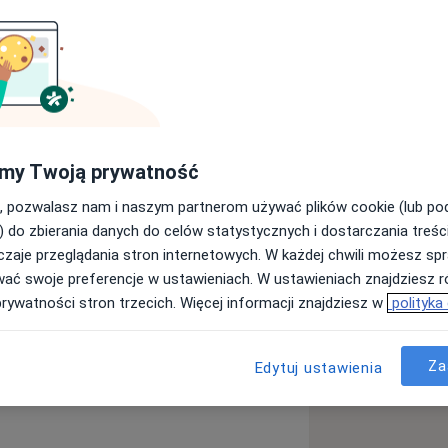
giczną, seksuologiczną,
gogiczną.
nalezieniu rozwiązań w trudnych
wiedzę i doświadczenie. Pomagamy
 własnej wartości oraz satysfakcję w
u, by nasi Klienci/Pacjenci lepiej
my Twoją prywatność
wali wyborów i kierowali własnym
, pozwalasz nam i naszym partnerom używać plików cookie (lub p
zumiejącym własne dziecko rodzicem
) do zbierania danych do celów statystycznych i dostarczania treśc
akcji. Gwarantujemy przy tym dyskrecję
zaje przeglądania stron internetowych. W każdej chwili możesz spr
wać swoje preferencje w ustawieniach. W ustawieniach znajdziesz ró
prywatności stron trzecich. Więcej informacji znajdziesz w
polityka
Za
Edytuj ustawienia