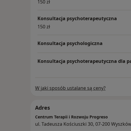
150 zł
Logopeda
Terapeuta Integracji Sensorycznej
Trening Umiejętności Społecznych
Konsultacja psychoterapeutyczna
150 zł
Konsultacja psychologiczna
Konsultacja psychoterapeutyczna dla p
W jaki sposób ustalane są ceny?
Adres
Centrum Terapii i Rozwoju Progreso
ul. Tadeusza Kościuszki 30, 07-200 Wyszkó