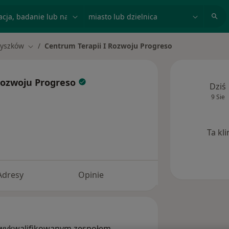
acja, badanie lub nazwisko
miasto lub dzielnica
yszków
Centrum Terapii I Rozwoju Progreso
miasto
Zmień miasto
 Rozwoju Progreso
Dziś
9 Sie
Ta kl
Adresy
Opinie
 wykwalifikowanym zespołem,