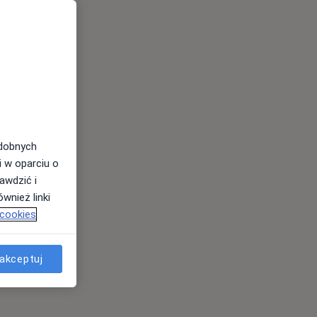
odobnych
i w oparciu o
awdzić i
wnież linki
 cookies
akceptuj