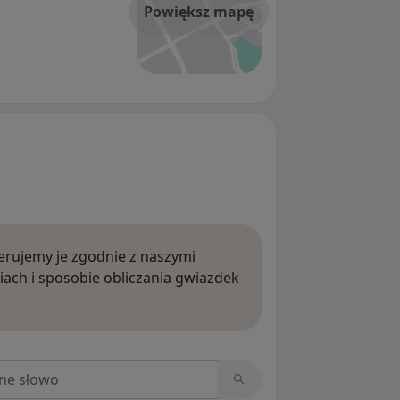
Powiększ mapę
rujemy je zgodnie z naszymi
iach i sposobie obliczania gwiazdek
ięcej o opiniach
niach