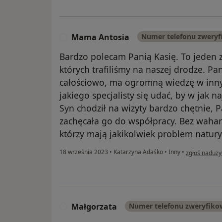
Mama Antosia
Numer telefonu zwery
M
Bardzo polecam Panią Kasię. To jeden z
których trafiliśmy na naszej drodze. Pa
całościowo, ma ogromną wiedzę w inny
jakiego specjalisty się udać, by w jak
Syn chodził na wizyty bardzo chętnie, P
zachęcała go do współpracy. Bez wahan
którzy mają jakikolwiek problem natur
w opinii uży
18 września 2023
•
Katarzyna Adaśko
•
Inny
•
zgłoś naduży
Małgorzata
Numer telefonu zweryfik
M