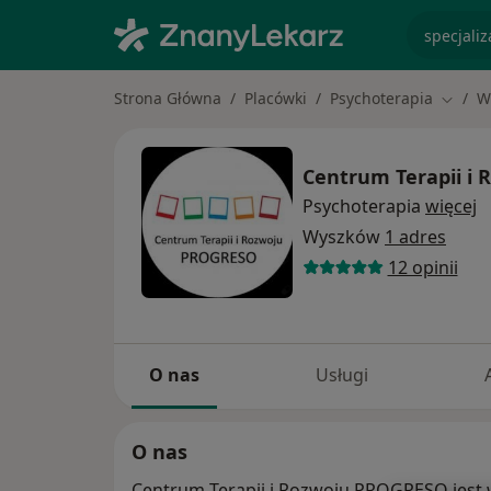
specjaliz
Strona Główna
Placówki
Psychoterapia
W
Zmień 
Centrum Terapii i
Psychoterapia
więcej
Wyszków
1 adres
12 opinii
O nas
Usługi
O nas
Centrum Terapii i Rozwoju PROGRESO jest