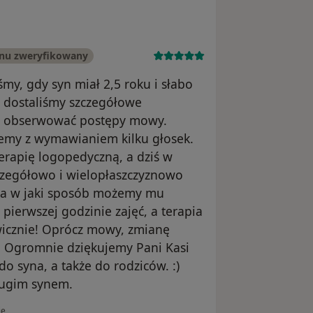
onu zweryfikowany
śmy, gdy syn miał 2,5 roku i słabo
, dostaliśmy szczegółowe
 i obserwować postępy mowy.
blemy z wymawianiem kilku głosek.
erapię logopedyczną, a dziś w
zczegółowo i wielopłaszczyznowo
ała w jaki sposób możemy mu
pierwszej godzinie zajęć, a terapia
icznie! Oprócz mowy, zmianę
 Ogromnie dziękujemy Pani Kasi
o syna, a także do rodziców. :)
rugim synem.
kownika Dominika Dłużniewska
ie