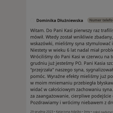
Dominika Dłużniewska
Numer telef
D
Witam. Do Pani Kasi pierwszy raz trafili
mówił. Wtedy został wnikliwie zbadany
wskazówki, mieliśmy syna stymulować
Niestety w wieku 6 lat nadal miał pro
Wróciliśmy do Pani Kasi w czerwcu na t
grudniu już jesteśmy PO. Pani Kasia s
"przejrzała" naszego syna, sygnalizow
pomóc. Wyraźne efekty mieliśmy już po 
w moim mniemaniu przebiegła błyskaw
widać w całościowym zachowaniu syna.
za zaangażowanie, cierpliwe podejście d
Pozdrawiamy i wrócimy niebawem z d
w opinii użyt
29 grudnia 2023
•
Katarzyna Adaśko
•
Inny
•
zgłoś nadużyc