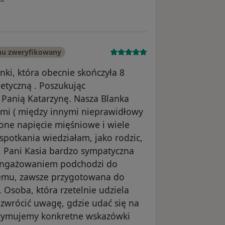
nu zweryfikowany
ki, która obecnie skończyła 8
netyczną . Poszukując
 Panią Katarzynę. Nasza Blanka
mami ( między innymi nieprawidłowy
żone napięcie mięśniowe i wiele
potkania wiedziałam, jako rodzic,
 Pani Kasia bardzo sympatyczna
angażowaniem podchodzi do
lemu, zawsze przygotowana do
 Osoba, która rzetelnie udziela
 zwrócić uwagę, gdzie udać się na
otrzymujemy konkretne wskazówki