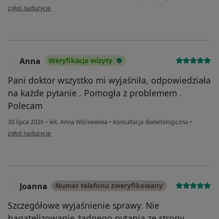
w opinii użytkownika Robert W.
zgłoś nadużycie
Anna
Weryfikacja wizyty
A
Pani doktor wszystko mi wyjaśniła, odpowiedziała
na każde pytanie . Pomogła z problemem .
Polecam
30 lipca 2026
•
lek. Anna Wiśniewska
•
konsultacja diabetologiczna
•
w opinii użytkownika Anna
zgłoś nadużycie
Joanna
Numer telefonu zweryfikowany
J
Szczegółowe wyjaśnienie sprawy. Nie
bagatelizowanie żadnego pytania ze strony