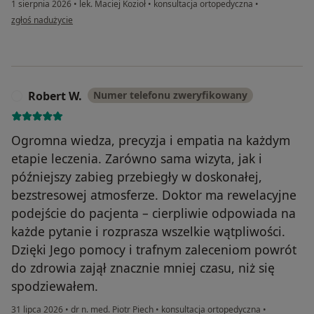
1 sierpnia 2026
•
lek. Maciej Kozioł
•
konsultacja ortopedyczna
•
w opinii użytkownika AN
zgłoś nadużycie
Robert W.
Numer telefonu zweryfikowany
R
Ogromna wiedza, precyzja i empatia na każdym
etapie leczenia. Zarówno sama wizyta, jak i
późniejszy zabieg przebiegły w doskonałej,
bezstresowej atmosferze. Doktor ma rewelacyjne
podejście do pacjenta – cierpliwie odpowiada na
każde pytanie i rozprasza wszelkie wątpliwości.
Dzięki Jego pomocy i trafnym zaleceniom powrót
do zdrowia zajął znacznie mniej czasu, niż się
spodziewałem.
31 lipca 2026
•
dr n. med. Piotr Piech
•
konsultacja ortopedyczna
•