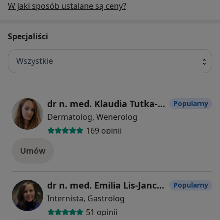
W jaki sposób ustalane są ceny?
Specjaliści
Wszystkie
dr n. med. Klaudia Tutka-Prystupa
Popularny
Dermatolog, Wenerolog
169 opinii
Umów
dr n. med. Emilia Lis-Janczarek
Popularny
Internista, Gastrolog
51 opinii