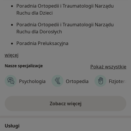
Poradnia Ortopedii i Traumatologii Narządu
Ruchu dla Dzieci
Poradnia Ortopedii i Traumatologii Narządu
Ruchu dla Dorosłych
Poradnia Preluksacyjna
O nas
więcej
Poradnia Wad Postawy
Nasze specjalizacje
Poradnia Medycyny Sportowej
Pokaż wszystkie
Poradnia Zdrowia Psychicznego
Psychologia
Ortopedia
Fizjoterap
Poradnia Logopedyczna dla Dorosłych
Poradnia Ginekologiczna
Zobacz więcej
Poradnia Dermatologiczna dla Dzieci i Dorosłych
Usługi