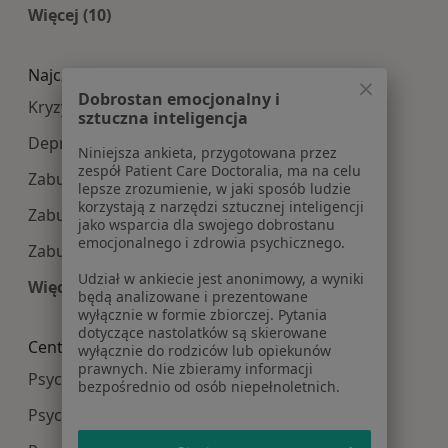
Więcej (10)
Więcej w kategorii: Najpopularniesze centra m
Najczęście leczone choroby
Dobrostan emocjonalny i
Kryzys emocjonalny w Lublinie
sztuczna inteligencja
Depresja w Lublinie
Niniejsza ankieta, przygotowana przez
zespół Patient Care Doctoralia, ma na celu
Zaburzenia lękowe w Lublinie
lepsze zrozumienie, w jaki sposób ludzie
korzystają z narzędzi sztucznej inteligencji
Zaburzenia nastroju w Lublinie
jako wsparcia dla swojego dobrostanu
emocjonalnego i zdrowia psychicznego.
Zaburzenia emocjonalne w Lublinie
Udział w ankiecie jest anonimowy, a wyniki
Więcej (15)
będą analizowane i prezentowane
Więcej w kategorii: Najczęście leczone choroby
wyłącznie w formie zbiorczej. Pytania
dotyczące nastolatków są skierowane
Centra medyczne Psychologia w pobliżu
wyłącznie do rodziców lub opiekunów
prawnych. Nie zbieramy informacji
Psychologia centra medyczne w Puławach
bezpośrednio od osób niepełnoletnich.
Psychologia centra medyczne w Lubartowie