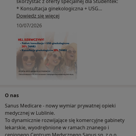
skorzystać z oferty specjalnej dla Studentek:
* Konsultacja ginekologiczna + USG
ginekologiczne 20% TANIEJ w pakiecie
Dowiedz się więcej
* Konsultacja ginekologiczna 15% TANIEJ
10/07/2026
Oferta obowiązuje do 31.12.2026, za okazaniem
ważnej legitymacji studenckiej w rejestracji, przed
wizytą. Promocja jest dedykowana wszystkim
Studentkom do 26 r.ż., niezależnie od uczelni.
O nas
Sanus Medicare - nowy wymiar prywatnej opieki
medycznej w Lublinie.
To dynamicznie rozwijające się komercyjne gabinety
lekarskie, wyodrębnione w ramach znanego i
cenionego Centrum Medycznego Sanus sp. z o.o.,