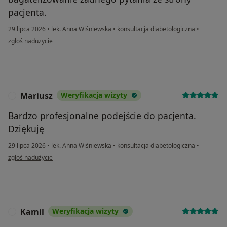
pacjenta.
29 lipca 2026
•
lek. Anna Wiśniewska
•
konsultacja diabetologiczna
•
w opinii użytkownika Joanna
zgłoś nadużycie
Mariusz
Weryfikacja wizyty
M
Bardzo profesjonalne podejście do pacjenta.
Dziękuję
29 lipca 2026
•
lek. Anna Wiśniewska
•
konsultacja diabetologiczna
•
w opinii użytkownika Mariusz
zgłoś nadużycie
Kamil
Weryfikacja wizyty
K