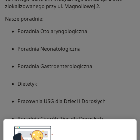
zlokalizowanego przy ul. Magnoliowej 2.
Nasze poradnie:
Poradnia Otolaryngologiczna
Poradnia Neonatologiczna
Poradnia Gastroenterologiczna
Dietetyk
Pracownia USG dla Dzieci i Dorosłych
Poradnia Chorób Płuc dla Dorosłych
Poradnia Chorób Płuc dla Dzieci