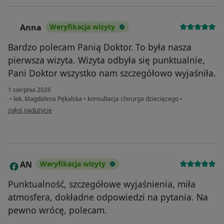
Anna
Weryfikacja wizyty
A
Bardzo polecam Panią Doktor. To była nasza
pierwsza wizyta. Wizyta odbyła się punktualnie,
Pani Doktor wszystko nam szczegółowo wyjaśniła.
1 sierpnia 2026
•
lek. Magdalena Pękalska
•
konsultacja chirurga dziecięcego
•
w opinii użytkownika Anna
zgłoś nadużycie
AN
Weryfikacja wizyty
A
Punktualność, szczegółowe wyjaśnienia, miła
atmosfera, dokładne odpowiedzi na pytania. Na
pewno wrócę, polecam.