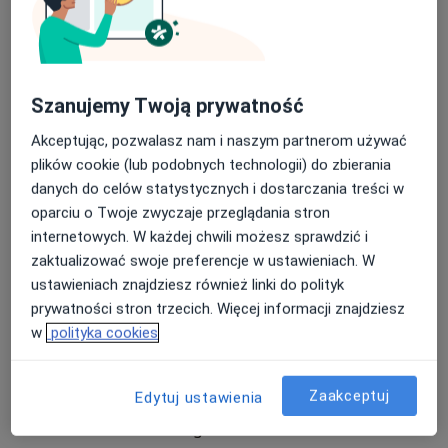
Poradnia Chirurgii Ogólnej dla Dzieci
Poradnia Chirurgii Ogólnej
Szanujemy Twoją prywatność
Poradnia Diabetologiczna
Akceptując, pozwalasz nam i naszym partnerom używać
plików cookie (lub podobnych technologii) do zbierania
danych do celów statystycznych i dostarczania treści w
Poradnia Endokrynologiczno-Diabetologiczna dla
oparciu o Twoje zwyczaje przeglądania stron
dzieci
internetowych. W każdej chwili możesz sprawdzić i
zaktualizować swoje preferencje w ustawieniach. W
Poradnia Urologiczna
ustawieniach znajdziesz również linki do polityk
prywatności stron trzecich. Więcej informacji znajdziesz
Poradnia Neurologiczna
w
polityka cookies
Poradnia Endokrynologiczna
Zaakceptuj
Edytuj ustawienia
Poradnia Kardiologiczna