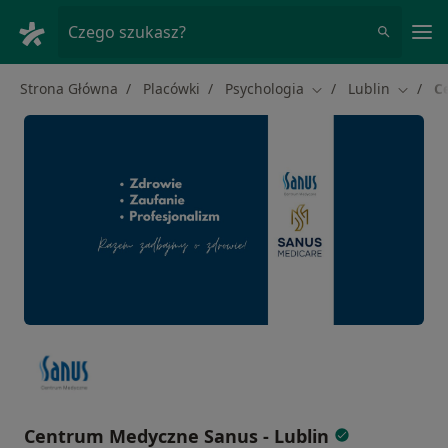
Me
Czego szukasz?
Strona Główna
Placówki
Psychologia
Lublin
C
Zmień miasto
Zmień 
Centrum Medyczne Sanus - Lublin