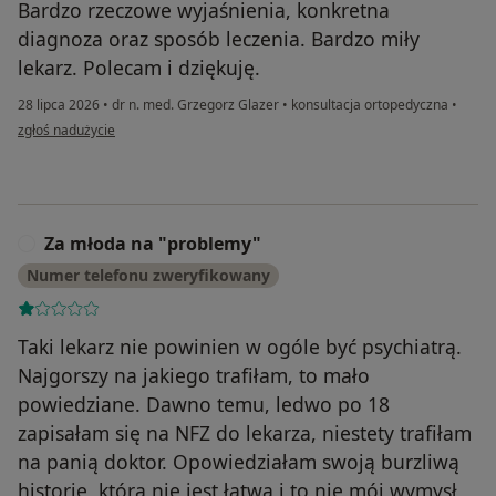
Bardzo rzeczowe wyjaśnienia, konkretna
diagnoza oraz sposób leczenia. Bardzo miły
lekarz. Polecam i dziękuję.
28 lipca 2026
•
dr n. med. Grzegorz Glazer
•
konsultacja ortopedyczna
•
w opinii użytkownika Kamil
zgłoś nadużycie
Za młoda na "problemy"
Z
Numer telefonu zweryfikowany
Taki lekarz nie powinien w ogóle być psychiatrą.
Najgorszy na jakiego trafiłam, to mało
powiedziane. Dawno temu, ledwo po 18
zapisałam się na NFZ do lekarza, niestety trafiłam
na panią doktor. Opowiedziałam swoją burzliwą
historię, która nie jest łatwa i to nie mój wymysł,