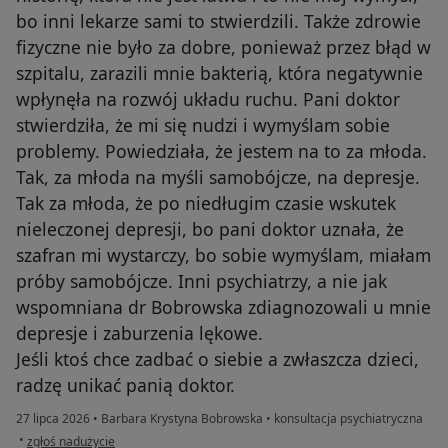
bo inni lekarze sami to stwierdzili. Także zdrowie
fizyczne nie było za dobre, ponieważ przez błąd w
szpitalu, zarazili mnie bakterią, która negatywnie
wpłynęła na rozwój układu ruchu. Pani doktor
stwierdziła, że mi się nudzi i wymyślam sobie
problemy. Powiedziała, że jestem na to za młoda.
Tak, za młoda na myśli samobójcze, na depresje.
Tak za młoda, że po niedługim czasie wskutek
nieleczonej depresji, bo pani doktor uznała, że
szafran mi wystarczy, bo sobie wymyślam, miałam
próby samobójcze. Inni psychiatrzy, a nie jak
wspomniana dr Bobrowska zdiagnozowali u mnie
depresje i zaburzenia lękowe.
Jeśli ktoś chce zadbać o siebie a zwłaszcza dzieci,
radzę unikać panią doktor.
27 lipca 2026
•
Barbara Krystyna Bobrowska
•
konsultacja psychiatryczna
w opinii użytkownika Za młoda na "problemy"
•
zgłoś nadużycie