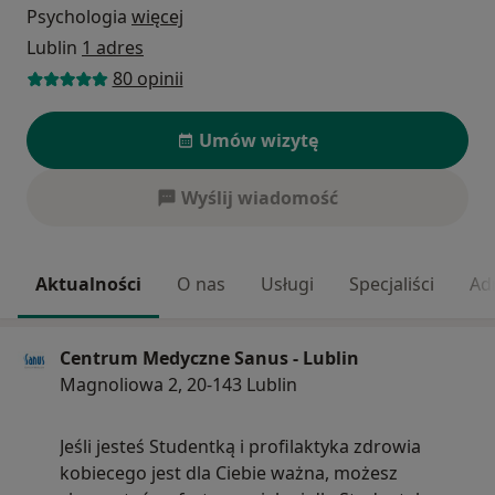
Psychologia
więcej
Lublin
1 adres
80 opinii
Umów wizytę
Wyślij wiadomość
Aktualności
O nas
Usługi
Specjaliści
Ad
Centrum Medyczne Sanus - Lublin
Magnoliowa 2, 20-143 Lublin
Jeśli jesteś Studentką i profilaktyka zdrowia
kobiecego jest dla Ciebie ważna, możesz