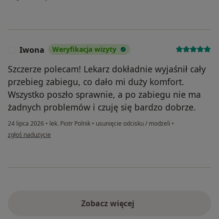
Iwona
Weryfikacja wizyty
I
Szczerze polecam! Lekarz dokładnie wyjaśnił cały
przebieg zabiegu, co dało mi duży komfort.
Wszystko poszło sprawnie, a po zabiegu nie ma
żadnych problemów i czuję się bardzo dobrze.
24 lipca 2026
•
lek. Piotr Polnik
•
usunięcie odcisku / modzeli
•
w opinii użytkownika Iwona
zgłoś nadużycie
Zobacz więcej