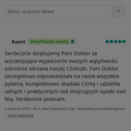
Szukaj w opiniach
Kamil
Weryfikacja wizyty
K
Serdecznie dziękujemy Pani Doktor za
wyczerpujące wyjaśnienie naszych wątpliwości
odnośnie zdrowia naszej Córeczki. Pani Doktor
szczegółowo odpowiedziała na nasze wszystkie
pytania, kompleksowo zbadała Córkę i udzieliła
celnych i praktycznych rad dotyczących opieki nad
Nią. Serdecznie polecam.
4 sierpnia 2026
•
dr n. med. Katarzyna Czyż
•
Konsultacja neonatologiczna
w opinii użytkownika Kamil
•
zgłoś nadużycie