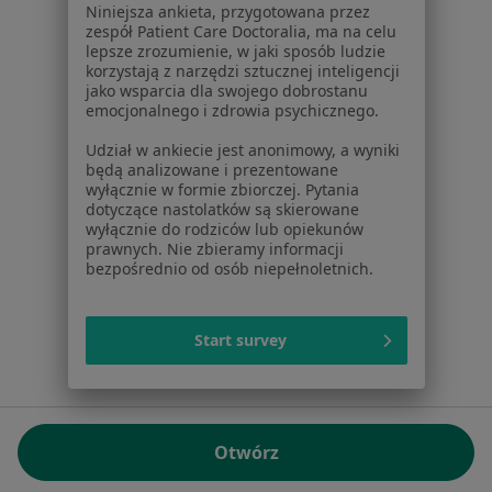
Niniejsza ankieta, przygotowana przez
NIP: ⁠7010224868
zespół Patient Care Doctoralia, ma na celu
lepsze zrozumienie, w jaki sposób ludzie
KRS: ⁠0000347997
korzystają z narzędzi sztucznej inteligencji
REGON: ⁠142276657
jako wsparcia dla swojego dobrostanu
emocjonalnego i zdrowia psychicznego.
Sąd Rejonowy dla m.st. Warszawy w Warszawie XII
Udział w ankiecie jest anonimowy, a wyniki
Wydział Gospodarczy KRS
będą analizowane i prezentowane
wyłącznie w formie zbiorczej. Pytania
Facebook
otwiera się w nowej karcie
dotyczące nastolatków są skierowane
wyłącznie do rodziców lub opiekunów
prawnych. Nie zbieramy informacji
bezpośrednio od osób niepełnoletnich.
otwiera się w nowej karcie
otwiera się w nowej karcie
otwiera się w nowej karcie
otwiera się w nowej karci
otwiera się
otwi
Polska
,
Türkiye
,
España
,
Italia
,
Deutschland
,
Česko
,
otwiera się w nowej karcie
otwiera się w nowej karcie
otwiera się w nowej karcie
otwiera się w nowej kar
otwiera się 
otwier
Portugal
,
México
,
Chile
,
Brasil
,
Argentina
,
Perú
,
Start survey
otwiera się w nowej karc
Colombia
Płatności kartą
ROZPORZĄDZENIE (UE) 2022/2065 (DSA) art. 24:
Otwórz
15.395.179 użytkowników/miesiąc - Czerwiec 2026