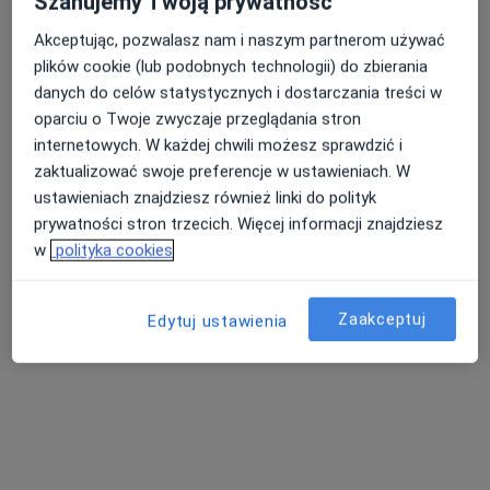
Szanujemy Twoją prywatność
Akceptując, pozwalasz nam i naszym partnerom używać
plików cookie (lub podobnych technologii) do zbierania
Nasza średnia ocena na App Store to 4.9 i 4.1 na
Nie znaleźliśmy specjalistów spełniających
danych do celów statystycznych i dostarczania treści w
Google Play Store
podane kryteria
oparciu o Twoje zwyczaje przeglądania stron
internetowych. W każdej chwili możesz sprawdzić i
Spróbuj zmienić wybraną lokalizację lub wypróbuj
zaktualizować swoje preferencje w ustawieniach. W
konsultacje online ze specjalistami z całego kraju.
ustawieniach znajdziesz również linki do polityk
prywatności stron trzecich. Więcej informacji znajdziesz
Zmień lokalizację
w
polityka cookies
Poszukaj konsultacji online
Zaakceptuj
Edytuj ustawienia
Serwis