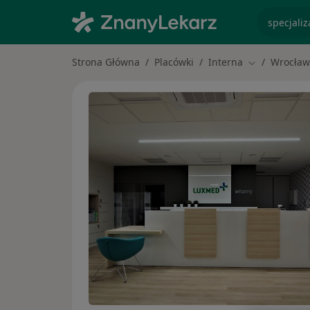
specjaliz
Strona Główna
Placówki
Interna
Wrocław
Zmień miasto