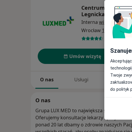
Centrum Medyczne 
Legnicka 51/53
Interna
więcej
Wrocław
1 adres
324 opinie
Szanuje
Umów wizytę
Akceptując
technologii
Twoje zwyc
O nas
Usługi
Specjaliści
zaktualizo
do polityk 
O nas
Grupa LUX MED to największa sieć prywatn
Oferujemy konsultacje lekarzy specjalistó
ponad 20 lat dbamy o zdrowie naszych Pa
wszelkich starań, aby osoby znajdujące si