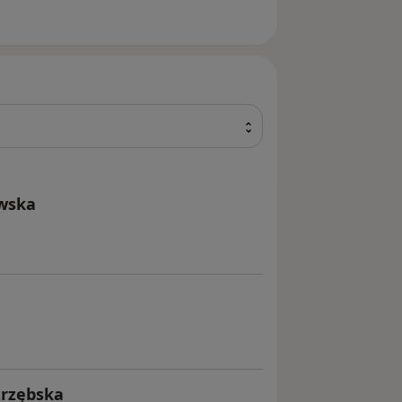
owska
trzębska