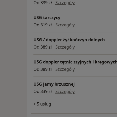
USG układu moczow
Od 339 zł
Szczegóły
USG tarczycy
USG tarczycy
Od 319 zł
Szczegóły
USG / doppler żył kończyn dolnych
USG / doppler żył ko
Od 389 zł
Szczegóły
USG doppler tętnic szyjnych i kręgowyc
USG doppler tętnic s
Od 389 zł
Szczegóły
USG jamy brzusznej
USG jamy brzusznej
Od 339 zł
Szczegóły
+ 5 usług