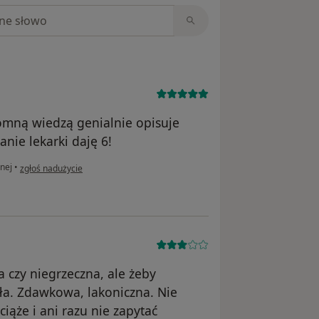
niach
romną wiedzą genialnie opisuje
nie lekarki daję 6!
w opinii użytkownika Lidia
nej
•
zgłoś nadużycie
a czy niegrzeczna, ale żeby
ła. Zdawkowa, lakoniczna. Nie
ąże i ani razu nie zapytać