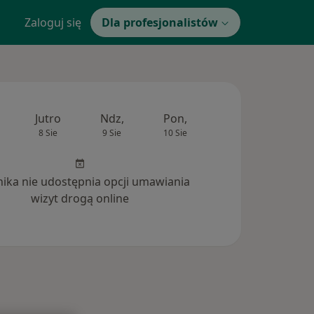
Zaloguj się
Dla profesjonalistów
Jutro
Ndz,
Pon,
Wt,
Śr,
8 Sie
9 Sie
10 Sie
11 Sie
12 Si
inika nie udostępnia opcji umawiania
wizyt drogą online