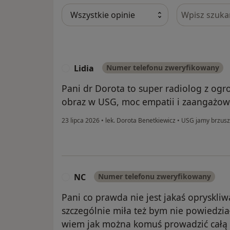
Szukaj w opi
Lidia
Numer telefonu zweryfikowany
L
Pani dr Dorota to super radiolog z og
obraz w USG, moc empatii i zaangażowa
23 lipca 2026
•
lek. Dorota Benetkiewicz
•
USG jamy brzusz
NC
Numer telefonu zweryfikowany
N
Pani co prawda nie jest jakaś opryskliw
szczególnie miła też bym nie powiedzia
wiem jak można komuś prowadzić całą ci