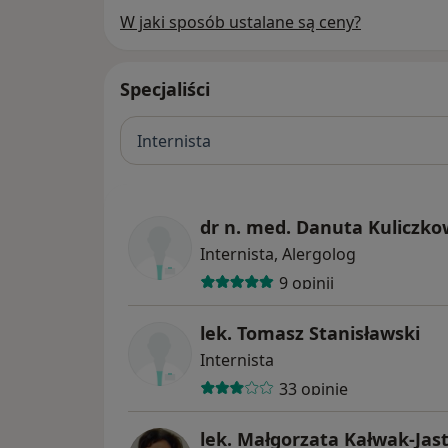
W jaki sposób ustalane są ceny?
Specjaliści
Internista
dr n. med. Danuta Kuliczk
Internista, Alergolog
9 opinii
lek. Tomasz Stanisławski
Internista
33 opinie
lek. Małgorzata Kałwak-Jas