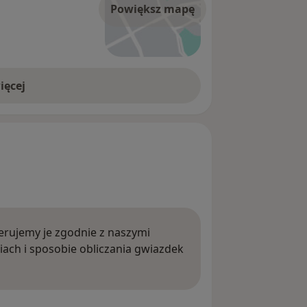
Powiększ mapę
ięcej
rujemy je zgodnie z naszymi
iach i sposobie obliczania gwiazdek
ięcej o opiniach