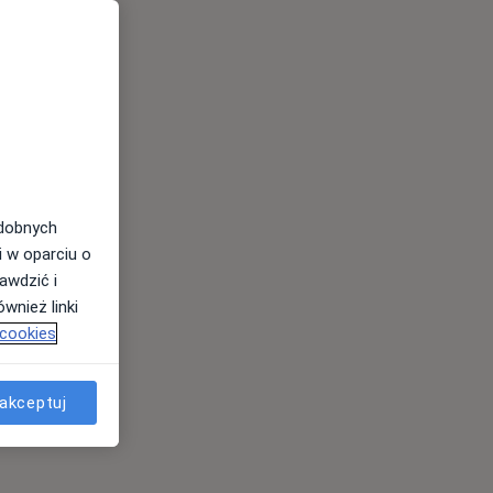
odobnych
i w oparciu o
awdzić i
wnież linki
 cookies
akceptuj