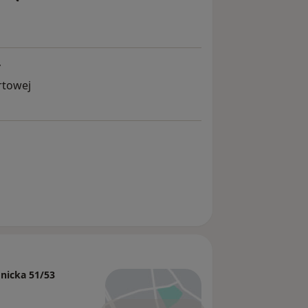
r
rtowej
nicka 51/53