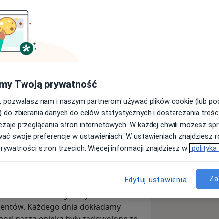
LUX MED – Wrocław, ul.
my Twoją prywatność
Wyślij wiadomość
, pozwalasz nam i naszym partnerom używać plików cookie (lub p
) do zbierania danych do celów statystycznych i dostarczania treśc
zaje przeglądania stron internetowych. W każdej chwili możesz spr
Adresy
Opinie
wać swoje preferencje w ustawieniach. W ustawieniach znajdziesz ró
prywatności stron trzecich. Więcej informacji znajdziesz w
polityka
Za
Edytuj ustawienia
ych poradni medycznych w Polsce.
w oraz badania diagnostyczne. Od
cjentów. Każdego dnia dokładamy
ę pod naszą opieką były zadowolone ze