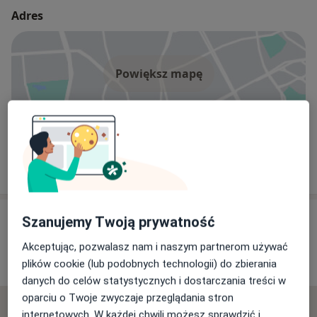
Adres
Powiększ mapę
Bedent Stomatologia Ogólna - Beata Szrajbrowska-
Brykarczyk
Poznańska 34A., 62-035 Kórnik
Opinie o specjalistach (1)
Szanujemy Twoją prywatność
Akceptując, pozwalasz nam i naszym partnerom używać
plików cookie (lub podobnych technologii) do zbierania
1 opinia
danych do celów statystycznych i dostarczania treści w
oparciu o Twoje zwyczaje przeglądania stron
Sprawdzamy wszystkie opinie. Moderujemy je
internetowych. W każdej chwili możesz sprawdzić i