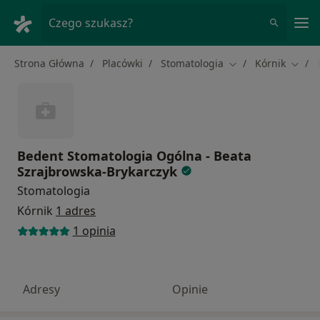
Me
Czego szukasz?
Strona Główna
Placówki
Stomatologia
Kórnik
Zmień miasto
Zmień
Bedent Stomatologia Ogólna - Beata
Szrajbrowska-Brykarczyk
Stomatologia
Kórnik
1 adres
1 opinia
Adresy
Opinie