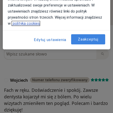
zgodnie z naszymi zasadami, dowiedz się więcej o
zaktualizować swoje preferencje w ustawieniach. W
opiniach i sposobie obliczania gwiazdek na
ustawieniach znajdziesz również linki do polityk
Dowiedz się więcej o opiniach
Dowiedz się więcej
prywatności stron trzecich. Więcej informacji znajdziesz
w
polityka cookies
Zaakceptuj
Edytuj ustawienia
Szukaj w opiniach
Wojciech
Numer telefonu zweryfikowany
W
Fach w ręku. Doświadczenie i spokój. Zawsze
dentysta kojarzył mi się z bólem. Po wielu
wizytach zmieniłem ten pogląd. Polecam i bardzo
dziękuję!