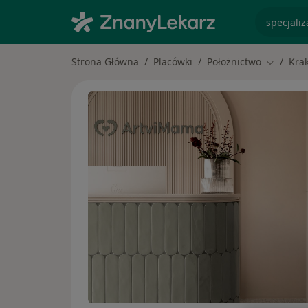
specjaliz
Strona Główna
Placówki
Położnictwo
Kra
Zmień mi