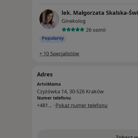
lek. Małgorzata Skalska-Św
Ginekolog
26 opinii
Popularny
+ 10 Specjalistów
Adres
ArtviMama
Czyżówka 14, 30-526 Kraków
Numer telefonu
+481
... ·
Pokaż numer telefonu
Zobacz w