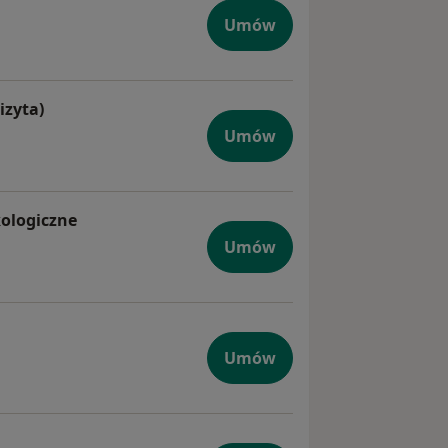
Umów
izyta)
iczna (pierwsza wizyta)
Umów
kologiczne
kologiczna + USG ginekologiczne
Umów
y
Umów