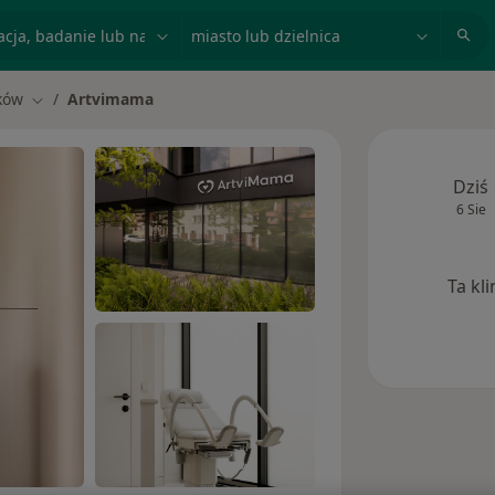
acja, badanie lub nazwisko
miasto lub dzielnica
ków
Artvimama
asto
Zmień miasto
Dziś
6 Sie
Ta kl