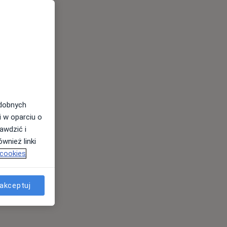
odobnych
i w oparciu o
awdzić i
wnież linki
 cookies
akceptuj