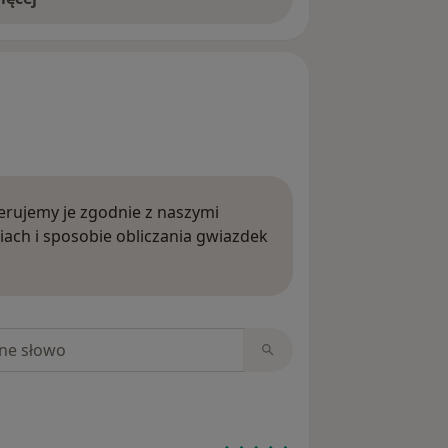
rujemy je zgodnie z naszymi
iach i sposobie obliczania gwiazdek
ięcej o opiniach
niach