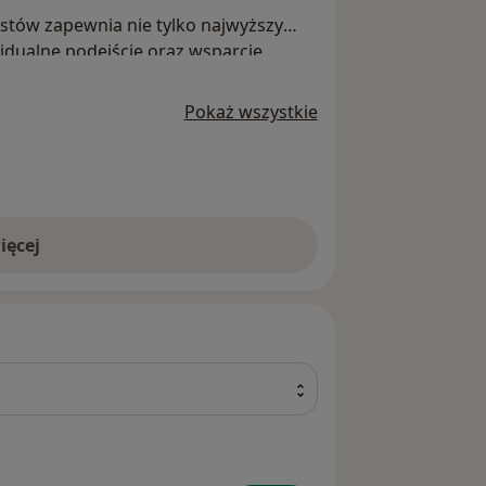
istów zapewnia nie tylko najwyższy
idualne podejście oraz wsparcie
zególnym okresie.
Pokaż wszystkie
ięcej