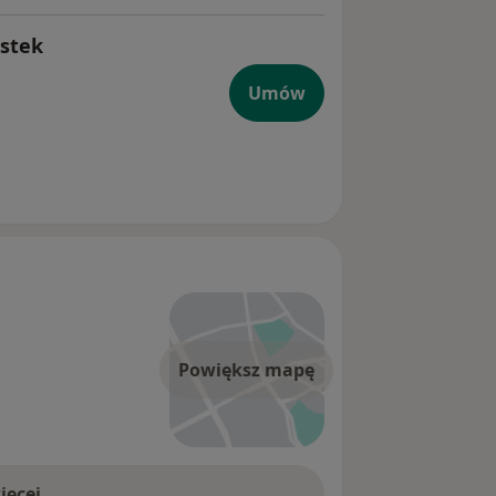
istek
Umów
Powiększ mapę
ięcej