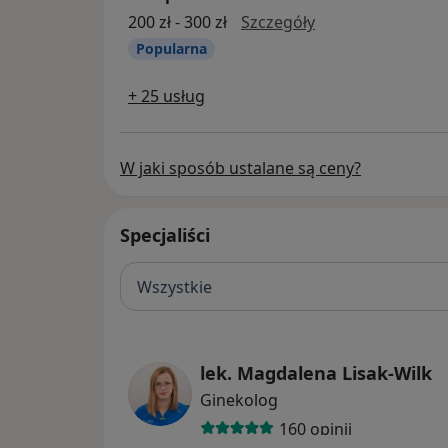
USG piersi
200 zł - 300 zł
Szczegóły
Popularna
+ 25 usług
W jaki sposób ustalane są ceny?
Specjaliści
Wszystkie
lek. Magdalena Lisak-Wilk
Ginekolog
160 opinii