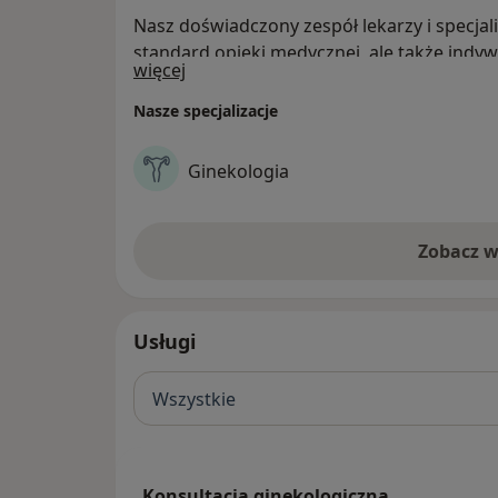
Nasz doświadczony zespół lekarzy i specjal
standard opieki medycznej, ale także indyw
O nas
więcej
emocjonalne, które są kluczowe w tym szc
Nasze specjalizacje
Ginekologia
Zobacz w
Usługi
Wszystkie
Konsultacja ginekologiczna