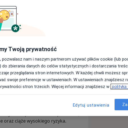
my Twoją prywatność
Wyślij wiadomość
, pozwalasz nam i naszym partnerom używać plików cookie (lub p
) do zbierania danych do celów statystycznych i dostarczania treśc
zaje przeglądania stron internetowych. W każdej chwili możesz spr
Adresy
Opinie
wać swoje preferencje w ustawieniach. W ustawieniach znajdziesz ró
prywatności stron trzecich. Więcej informacji znajdziesz w
polityka
Za
Edytuj ustawienia
nad pacjentkami podczas ciąży.
wszystkim: po leczeniu niepłodności,
ie oraz ciąże wysokiego ryzyka.