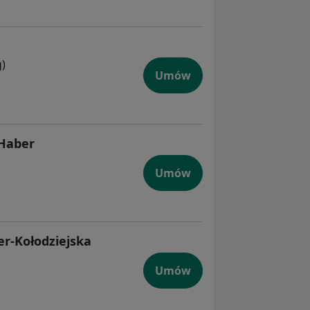
g)
Umów
-Haber
Umów
er-Kołodziejska
Umów