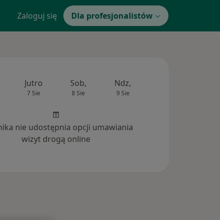
Zaloguj się
Dla profesjonalistów
Jutro
Sob,
Ndz,
Pon,
Wt,
7 Sie
8 Sie
9 Sie
10 Sie
11 Si
inika nie udostępnia opcji umawiania
wizyt drogą online