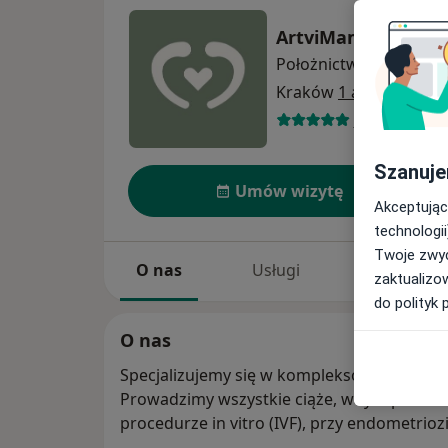
ArtviMama
Położnictwo
więcej
Kraków
1 adres
14 opinii
Szanuje
Umów wizytę
Akceptując
technologii
Twoje zwyc
O nas
Usługi
Specjaliści
zaktualizo
do polityk 
O nas
Specjalizujemy się w kompleksowej opiece 
Prowadzimy wszystkie ciąże, w tym przede 
procedurze in vitro (IVF), przy endometrioz