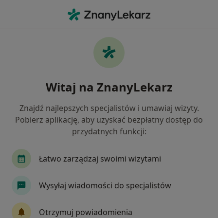
Me
Anestezjologia • Lubin, dolnośląskie
Filtry
• 1
Ubezpieczenie
Map
Anestezjologia placówki w Lubinie
Witaj na ZnanyLekarz
Jak działają wyniki wyszukiwania
Znajdź najlepszych specjalistów i umawiaj wizyty.
Pobierz aplikację, aby uzyskać bezpłatny dostęp do
Wybierz swoje ubezpieczenie
przydatnych funkcji:
Łatwo zarządzaj swoimi wizytami
Wysyłaj wiadomości do specjalistów
Otrzymuj powiadomienia