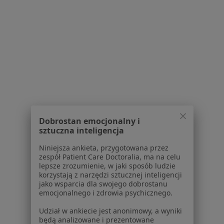
Placówki medyczne
Pytania i odpowiedzi
Usługi i zabiegi
Choroby
Pomoc
Aplikacje mobilne
Blog dla pacjentów
Dla profesjonalistów
Cennik
Dobrostan emocjonalny i
Dla lekarzy
sztuczna inteligencja
Dla placówek medycznych
Niniejsza ankieta, przygotowana przez
Noa Notes
nowość
zespół Patient Care Doctoralia, ma na celu
Baza wiedzy
lepsze zrozumienie, w jaki sposób ludzie
Centrum Pomocy dla Specjalisty
korzystają z narzędzi sztucznej inteligencji
jako wsparcia dla swojego dobrostanu
Kontakt
emocjonalnego i zdrowia psychicznego.
ZnanyLekarz - Strona główna
Udział w ankiecie jest anonimowy, a wyniki
ZnanyLekarz Sp. z o.o.
będą analizowane i prezentowane