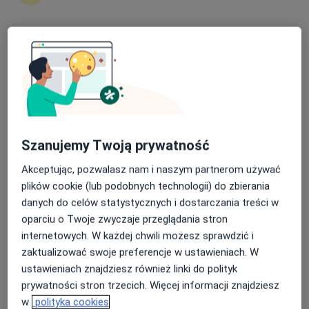
Penta Hospitals - Regionalne Centrum
Zdrowia
Nasza średnia ocena na App Store to 4.9 i 4.1 na
·
Więcej
Anestezjologia, Interna, Pediatria
Google Play Store
119 opinii
Generała Józefa Bema 6, Lubin
•
Mapa
Konsultacja anestezjologiczna
Brak dostępnych specjalistów z wolnymi terminami w tym centrum medycznym.
Szanujemy Twoją prywatność
Akceptując, pozwalasz nam i naszym partnerom używać
Pokaż profil
plików cookie (lub podobnych technologii) do zbierania
danych do celów statystycznych i dostarczania treści w
oparciu o Twoje zwyczaje przeglądania stron
internetowych. W każdej chwili możesz sprawdzić i
zaktualizować swoje preferencje w ustawieniach. W
ustawieniach znajdziesz również linki do polityk
prywatności stron trzecich. Więcej informacji znajdziesz
w
polityka cookies