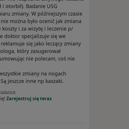
ł i otorbił). Badanie USG
miaru zmiany. W późniejszym czasie
nie można było ocenić jak zmiana
oszty i za wizytę i leczenie p/
 doktor specjalizuje się we
ry reklamuje się jako leczący zmiany
tologa, który zasugerował
dsumowując nie polecam, coś nie
 wszystkie zmiany na nogach
ą jeszcze inne np kaszaki.
ii użytkownika Zofia C
 nadużycie
ię!
Zarejestruj się teraz