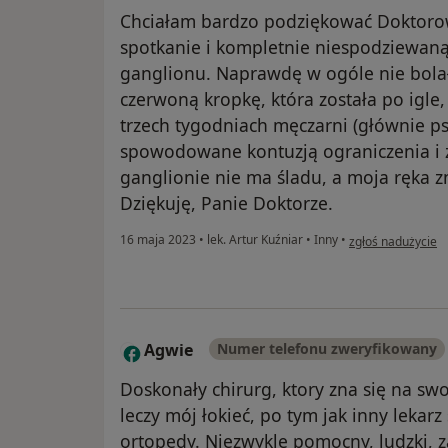
Chciałam bardzo podziękować Doktorowi
spotkanie i kompletnie niespodziewaną 
ganglionu. Naprawdę w ogóle nie bolało
czerwoną kropkę, która została po igle,
trzech tygodniach męczarni (głównie psy
spowodowane kontuzją ograniczenia i z
ganglionie nie ma śladu, a moja ręka z
Dziękuję, Panie Doktorze.
w opinii użytkown
16 maja 2023
•
lek. Artur Kuźniar
•
Inny
•
zgłoś nadużycie
Agwie
Numer telefonu zweryfikowany
A
Doskonały chirurg, ktory zna się na swoj
leczy mój łokieć, po tym jak inny leka
ortopedy. Niezwykle pomocny, ludzki, z