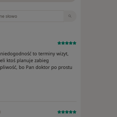
niach
 niedogodność to terminy wizyt,
eli ktoś planuje zabieg
erpliwość, bo Pan doktor po prostu
ika Daniel