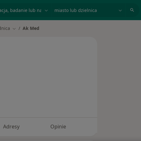
acja, badanie lub nazwisko
miasto lub dzielnica
dnica
Ak Med
asto
Zmień miasto
Adresy
Opinie