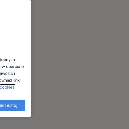
odobnych
i w oparciu o
awdzić i
wnież linki
 cookies
akceptuj