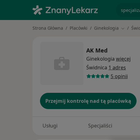
specjaliz
Strona Główna
Placówki
Ginekologia
Świ
Zmień mi
AK Med
Ginekologia
więcej
Świdnica
1 adres
5 opinii
Przejmij kontrolę nad tą placówką
Usługi
Specjaliści