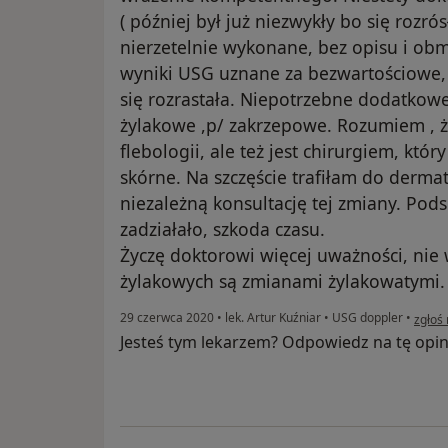
( później był już niezwykły bo się rozrós
nierzetelnie wykonane, bez opisu i ob
wyniki USG uznane za bezwartościowe, 
się rozrastała. Niepotrzebne dodatkowe k
żylakowe ,p/ zakrzepowe. Rozumiem , że
flebologii, ale też jest chirurgiem, któ
skórne. Na szczęście trafiłam do derma
niezależną konsultację tej zmiany. Po
zadziałało, szkoda czasu.
Życzę doktorowi więcej uważności, nie
żylakowych są zmianami żylakowatymi. S
w opin
29 czerwca 2020
•
lek. Artur Kuźniar
•
USG doppler
•
zgłoś
Jesteś tym lekarzem? Odpowiedz na tę opin