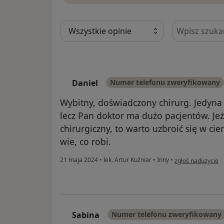
Szukaj w opi
Daniel
Numer telefonu zweryfikowany
D
Wybitny, doświadczony chirurg. Jedyna
lecz Pan doktor ma dużo pacjentów. Jeż
chirurgiczny, to warto uzbroić się w ci
wie, co robi.
w opinii użytkown
21 maja 2024
•
lek. Artur Kuźniar
•
Inny
•
zgłoś nadużycie
Sabina
Numer telefonu zweryfikowany
S