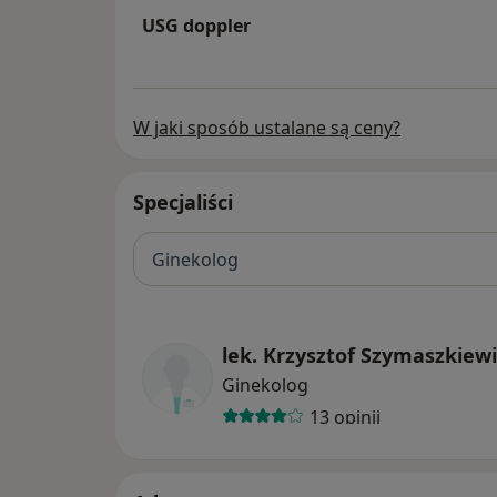
USG doppler
W jaki sposób ustalane są ceny?
Specjaliści
Ginekolog
lek. Krzysztof Szymaszkiewi
Ginekolog
13 opinii