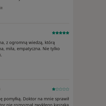
kownika Agwie
ie
na, z ogromną wiedzą, którą
a, miła, empatyczna. Nie tylko
k.
się pomyłką. Doktor na mnie sprawił
or nie rozpoznał zwykłego kaszaka