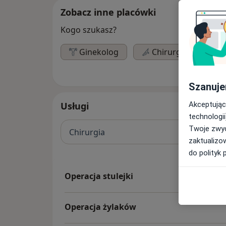
Zobacz inne placówki
Kogo szukasz?
Ginekolog
Chirurg
Szanuje
Akceptując
Usługi
technologii
Twoje zwyc
Chirurgia
zaktualizo
do polityk 
Operacja stulejki
Operacja żylaków