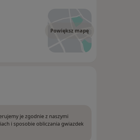
Powiększ mapę
rujemy je zgodnie z naszymi
iach i sposobie obliczania gwiazdek
ięcej o opiniach