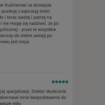
 Kuźniarowi za dzisiejsze
punkcję z aspiracją treści
 i teraz siedzę i patrzę na
 i nie mogę się nadziwić, że po
chicznej - przez te wszystkie
arzuty do siebie samej) po
nowu jest moja.
ika Sabina
ej specjalizacji. Doktor skutecznie
rz skierował mnie bezpodstawnie do
awsze miły.