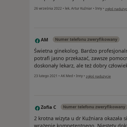
w opinii użyt
26 września 2022
•
lek. Artur Kuźniar
•
Inny
•
zgłoś nadużyc
AM
Numer telefonu zweryfikowany
A
Świetna ginekolog. Bardzo profesjonal
potrafi jasno przekazać, zawsze pomocn
doskonały lekarz, ale też dobry człowie
w opinii użytkownika AM
23 lutego 2021
•
AK Med
•
Inny
•
zgłoś nadużycie
Zofia C
Numer telefonu zweryfikowany
Z
2 krotna wizyta u dr Kuźniara okazała 
wrażenie kompetentnego. Niestety dokt