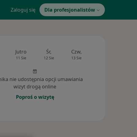
Zaloguj się
Dla profesjonalistów
Jutro
Śr,
Czw,
Pt,
Sob
11 Sie
12 Sie
13 Sie
14 Sie
15 Si
inika nie udostępnia opcji umawiania
wizyt drogą online
Poproś o wizytę
tania (1)