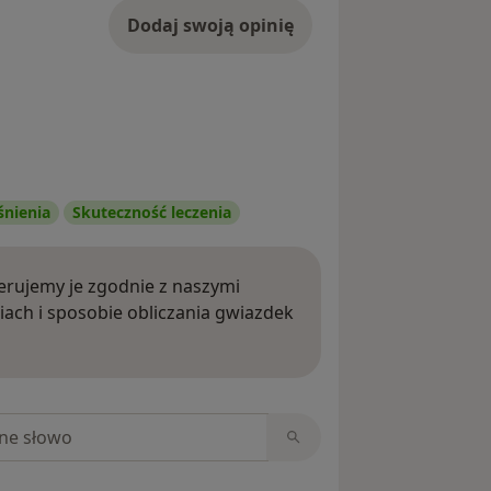
Dodaj swoją opinię
śnienia
Skuteczność leczenia
rujemy je zgodnie z naszymi
iach i sposobie obliczania gwiazdek
ięcej o opiniach
niach