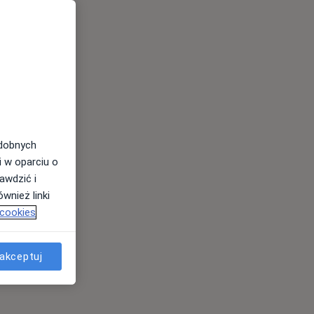
odobnych
i w oparciu o
awdzić i
wnież linki
 cookies
akceptuj