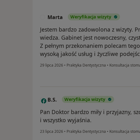
Marta
Weryfikacja wizyty
M
Jestem bardzo zadowolona z wizyty. P
wiedza. Gabinet jest nowoczesny, czys
Z pełnym przekonaniem polecam tego 
wysoką jakość usług i życzliwe podejśc
29 lipca 2026
•
Praktyka Dentystyczna
•
Konsultacja stom
B.S.
Weryfikacja wizyty
B
Pan Doktor bardzo miły i przyjazny, 
i wszystko wyjaśnia.
23 lipca 2026
•
Praktyka Dentystyczna
•
Konsultacja stom