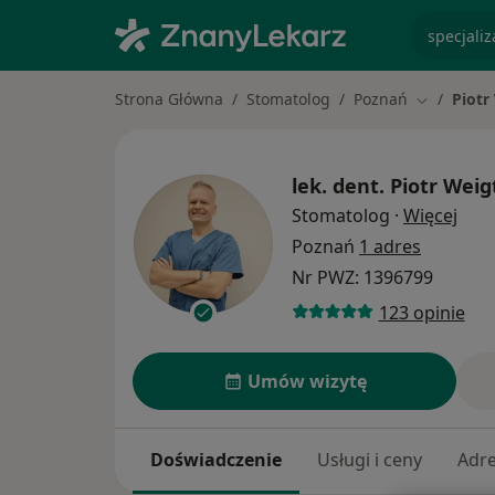
specjaliz
Strona Główna
Stomatolog
Poznań
Piotr
Zmień mia
lek. dent.
Piotr Weig
O sp
Stomatolog
·
Więcej
Poznań
1 adres
Nr PWZ: 1396799
123 opinie
Umów wizytę
Doświadczenie
Usługi i ceny
Adr