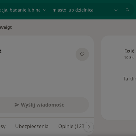
acja, badanie lub nazwisko
miasto lub dzielnica
 Weigt
sto
t
Dziś
10 Sie
ecjalizacjach
Ta kl
Wyślij wiadomość
esy
Ubezpieczenia
Opinie (123)
Odpowiedzi na py