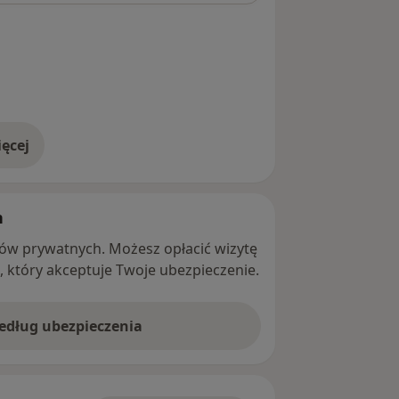
ęcej
adresie
h
ntów prywatnych. Możesz opłacić wizytę
ę, który akceptuje Twoje ubezpieczenie.
według ubezpieczenia