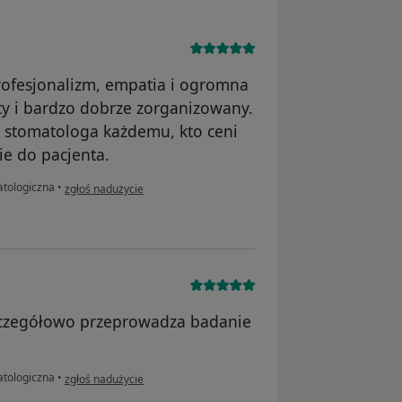
rofesjonalizm, empatia i ogromna
ty i bardzo dobrze zorganizowany.
stomatologa każdemu, kto ceni
ie do pacjenta.
w opinii użytkownika Marta
atologiczna
•
zgłoś nadużycie
szczegółowo przeprowadza badanie
w opinii użytkownika B.S.
atologiczna
•
zgłoś nadużycie