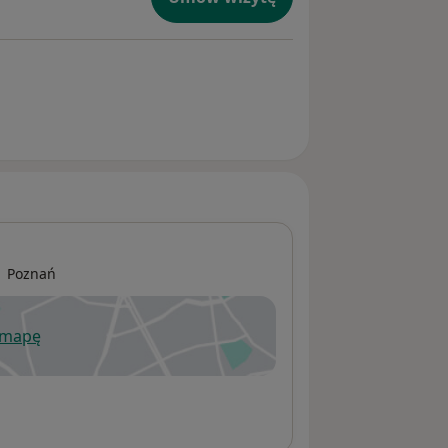
1
Poznań
 mapę
wiera się w nowej karcie