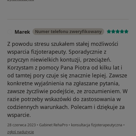
Marek
Numer telefonu zweryfikowany
M
Z powodu stresu szukałem stałej możliwości
wsparcia fizjoterapeuty. Sporadycznie z
przyczyn niewielkich kontuzji, przeciążeń.
Korzystam z pomocy Pana Piotra od kilku lat i
od tamtej pory czuje się znacznie lepiej. Zawsze
konkretne wyjaśnienia na zgłaszane pytania,
zawsze życzliwie podejście, ze zrozumieniem. W
razie potrzeby wskazówki do zastosowania w
codziennych warunkach. Polecam i dziękuje za
wsparcie.
28 czerwca 2023
•
Gabinet RehaPro
•
konsultacja fizjoterapeutyczna
•
w opinii użytkownika Marek
zgłoś nadużycie