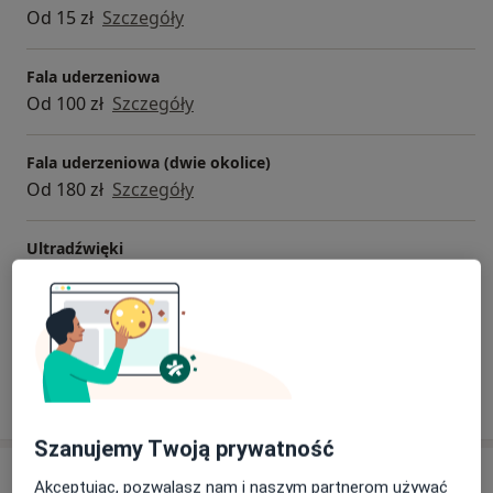
Od 15 zł
Szczegóły
Fala uderzeniowa
Od 100 zł
Szczegóły
Fala uderzeniowa (dwie okolice)
Od 180 zł
Szczegóły
Ultradźwięki
Od 15 zł
Szczegóły
+ 1 usługa
W jaki sposób ustalane są ceny?
Szanujemy Twoją prywatność
Adres
Akceptując, pozwalasz nam i naszym partnerom używać