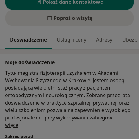
Pokaż dane kontaktowe
Poproś o wizytę
Doświadczenie
Usługi i ceny
Adresy
Ubezpi
Moje doświadczenie
Tytuł magistra fizjoterapii uzyskałem w Akademii
Wychowania Fizycznego w Krakowie. Jestem osobą
posiadającą wieloletni staż pracy z pacjentem
ortopedycznym i neurologicznym. Zebrane przez lata
doświadczenie w praktyce szpitalnej, prywatnej, oraz
wielu szkoleniom pozwala na zapewnienie wysokiego
profesjonalizmu przy wykonywaniu zabiegów.
O mnie
Charakteryzuje mnie kreatywność, oraz indywidualne
więcej
podejście do każdego pacjenta. Umożliwia to
Zakres porad