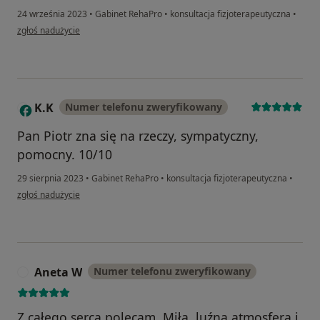
24 września 2023
•
Gabinet RehaPro
•
konsultacja fizjoterapeutyczna
•
w opinii użytkownika Gosia
zgłoś nadużycie
K.K
Numer telefonu zweryfikowany
K
Pan Piotr zna się na rzeczy, sympatyczny,
pomocny. 10/10
29 sierpnia 2023
•
Gabinet RehaPro
•
konsultacja fizjoterapeutyczna
•
w opinii użytkownika K.K
zgłoś nadużycie
Aneta W
Numer telefonu zweryfikowany
A
Z całego serca polecam. Miła, luźna atmosfera i