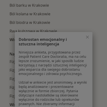
Ból barku w Krakowie
Ból kolana w Krakowie
Ból biodra w Krakowie
Rwa kulszowa w Krakowie
Dobrostan emocjonalny i
Więcej (15)
sztuczna inteligencja
Więcej w kategorii: Najczęście leczone chorob
Niniejsza ankieta, przygotowana przez
Najpopularniejsze ubezpieczenia
zespół Patient Care Doctoralia, ma na celu
lepsze zrozumienie, w jaki sposób ludzie
Fizjoterapeuci z Allianz w Krakowie
korzystają z narzędzi sztucznej inteligencji
jako wsparcia dla swojego dobrostanu
Fizjoterapeuci z Signal Iduna w Krakowie
emocjonalnego i zdrowia psychicznego.
Fizjoterapeuci z JP MEDICA w Krakowie
Udział w ankiecie jest anonimowy, a wyniki
będą analizowane i prezentowane
Fizjoterapeuci z TU Zdrowie w Krakowie
wyłącznie w formie zbiorczej. Pytania
dotyczące nastolatków są skierowane
Fizjoterapeuci z Świat Zdrowia w Krakowie
wyłącznie do rodziców lub opiekunów
prawnych. Nie zbieramy informacji
Więcej (11)