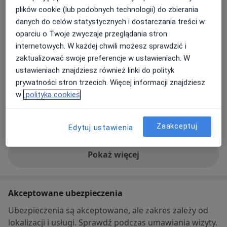
plików cookie (lub podobnych technologii) do zbierania
Gabinet RehaPro
danych do celów statystycznych i dostarczania treści w
Piastowska 50,
Zwierzyniec
, 30-124
Kraków
oparciu o Twoje zwyczaje przeglądania stron
internetowych. W każdej chwili możesz sprawdzić i
zaktualizować swoje preferencje w ustawieniach. W
Powiększ mapę
otwiera się w nowej karcie
ustawieniach znajdziesz również linki do polityk
prywatności stron trzecich. Więcej informacji znajdziesz
Dostępność
W tym gabinecie nie można umawiać wizyt przez
w
polityka cookies
internet
Co mam zrobić w tej sytuacji?
Zaakceptuj
Edytuj ustawienia
Pokaż więcej
o adresie
Akceptowane ubezpieczenia
Ubezpieczenia są akceptowane, ale zakres zależy od
lokalizacji i usługi. Sprawdź podczas umawiania wizyty.