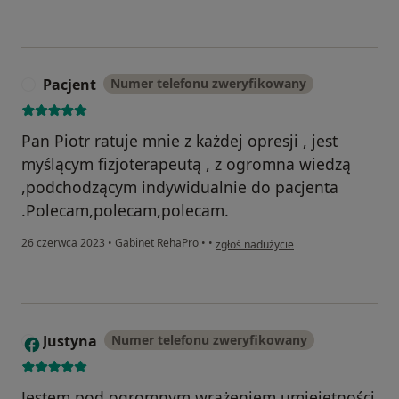
Pacjent
Numer telefonu zweryfikowany
P
Pan Piotr ratuje mnie z każdej opresji , jest
myślącym fizjoterapeutą , z ogromna wiedzą
,podchodzącym indywidualnie do pacjenta
.Polecam,polecam,polecam.
w opinii użytkownika Pacjent
26 czerwca 2023
•
Gabinet RehaPro
•
•
zgłoś nadużycie
Justyna
Numer telefonu zweryfikowany
J
Jestem pod ogromnym wrażeniem umiejętności