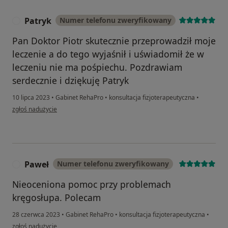
Patryk
Numer telefonu zweryfikowany
P
Pan Doktor Piotr skutecznie przeprowadził moje
leczenie a do tego wyjaśnił i uświadomił że w
leczeniu nie ma pośpiechu. Pozdrawiam
serdecznie i dziękuję Patryk
10 lipca 2023
•
Gabinet RehaPro
•
konsultacja fizjoterapeutyczna
•
w opinii użytkownika Patryk
zgłoś nadużycie
Paweł
Numer telefonu zweryfikowany
P
Nieoceniona pomoc przy problemach
kręgosłupa. Polecam
28 czerwca 2023
•
Gabinet RehaPro
•
konsultacja fizjoterapeutyczna
•
w opinii użytkownika Paweł
zgłoś nadużycie