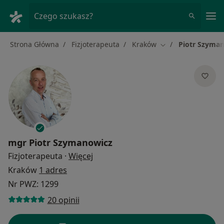
Me
Czego szukasz?
Strona Główna
Fizjoterapeuta
Kraków
Piotr Szyma
Zmień miasto
mgr
Piotr Szymanowicz
O specjalizacjach
Fizjoterapeuta
·
Więcej
Kraków
1 adres
Nr PWZ: 1299
20 opinii