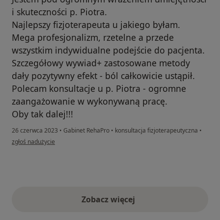
i skuteczności p. Piotra.
Najlepszy fizjoterapeuta u jakiego byłam.
Mega profesjonalizm, rzetelne a przede
wszystkim indywidualne podejście do pacjenta.
Szczegółowy wywiad+ zastosowane metody
dały pozytywny efekt - ból całkowicie ustąpił.
Polecam konsultacje u p. Piotra - ogromne
zaangażowanie w wykonywaną pracę.
Oby tak dalej!!!
26 czerwca 2023
•
Gabinet RehaPro
•
konsultacja fizjoterapeutyczna
•
w opinii użytkownika Justyna
zgłoś nadużycie
Zobacz więcej
opinie powyżej