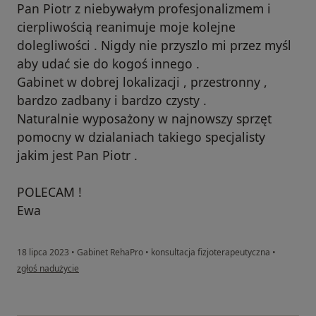
Pan Piotr z niebywałym profesjonalizmem i
cierpliwością reanimuje moje kolejne
dolegliwości . Nigdy nie przyszlo mi przez myśl
aby udać sie do kogoś innego .
Gabinet w dobrej lokalizacji , przestronny ,
bardzo zadbany i bardzo czysty .
Naturalnie wyposażony w najnowszy sprzęt
pomocny w dzialaniach takiego specjalisty
jakim jest Pan Piotr .
POLECAM !
Ewa
18 lipca 2023
•
Gabinet RehaPro
•
konsultacja fizjoterapeutyczna
•
w opinii użytkownika Ewa K.
zgłoś nadużycie