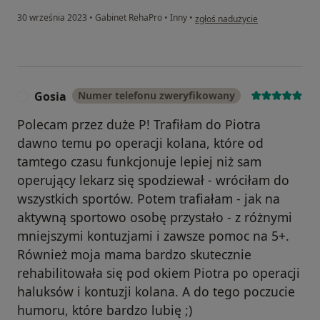
w opinii użytkownika Przemek
30 września 2023
•
Gabinet RehaPro
•
Inny
•
zgłoś nadużycie
Gosia
Numer telefonu zweryfikowany
G
Polecam przez duże P! Trafiłam do Piotra
dawno temu po operacji kolana, które od
tamtego czasu funkcjonuje lepiej niż sam
operujący lekarz się spodziewał - wróciłam do
wszystkich sportów. Potem trafiałam - jak na
aktywną sportowo osobę przystało - z różnymi
mniejszymi kontuzjami i zawsze pomoc na 5+.
Również moja mama bardzo skutecznie
rehabilitowała się pod okiem Piotra po operacji
haluksów i kontuzji kolana. A do tego poczucie
humoru, które bardzo lubię ;)