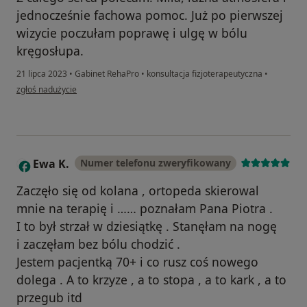
jednocześnie fachowa pomoc. Już po pierwszej
wizycie poczułam poprawę i ulgę w bólu
kręgosłupa.
21 lipca 2023
•
Gabinet RehaPro
•
konsultacja fizjoterapeutyczna
•
w opinii użytkownika Aneta W
zgłoś nadużycie
Ewa K.
Numer telefonu zweryfikowany
E
Zaczęło się od kolana , ortopeda skierowal
mnie na terapię i …… poznałam Pana Piotra .
I to był strzał w dziesiątkę . Stanęłam na nogę
i zaczęłam bez bólu chodzić .
Jestem pacjentką 70+ i co rusz coś nowego
dolega . A to krzyze , a to stopa , a to kark , a to
przegub itd