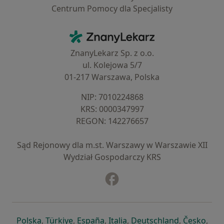
Centrum Pomocy dla Specjalisty
Kontakt
ZnanyLekarz - Strona główna
ZnanyLekarz Sp. z o.o.
ul. Kolejowa 5/7
01-217 Warszawa, Polska
NIP: ⁠7010224868
KRS: ⁠0000347997
REGON: ⁠142276657
Sąd Rejonowy dla m.st. Warszawy w Warszawie XII
Wydział Gospodarczy KRS
Facebook
otwiera się w nowej karcie
otwiera się w nowej karcie
otwiera się w nowej karcie
otwiera się w nowej karcie
otwiera się w nowej karci
otwiera się
otwi
Polska
,
Türkiye
,
España
,
Italia
,
Deutschland
,
Česko
,