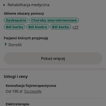
stosowanie odpowiedniej terapii, która skutkuje
Rehabilitacja medyczna
szybkim powrotem do zdrowia.
Główne obszary pomocy
Praca zawodowa:
Dyskopatia
Choroby zwyrodnieniowe
Prywatna praktyka rehabilitacyjna
a11y_sr_more_
Ból barku
Ból biodra
Ból karku
+27
Krakowskie Centrum Rehabilitacji
Pacjenci których przyjmuję
Dorośli
Pokaż więcej
o doświadczeniu
Usługi i ceny
Konsultacja fizjoterapeutyczna
Od 190 zł
Szczegóły
Elektroterapia