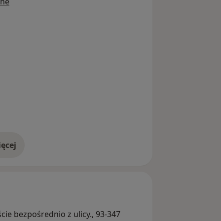
ine
ęcej
doświadczeniu
ście bezpośrednio z ulicy., 93-347