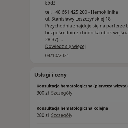
Łódź
tel. +48 661 425 200 - Hemoklinika
ul. Stanisławy Leszczyńskiej 18
Przychodnia znajduje się na parterze 
bezpośrednio z chodnika obok wejścia
28-37).
Idąc ul. Leszczyńskiej od strony Insty
Dowiedz się więcej
to ostatni blok mieszkalny po prawej s
04/10/2021
widoczny szyld. Idąc od strony trasy Ł
mieszkalny.
Usługi i ceny
Konsultacja hematologiczna (pierwsza wizyta)
300 zł
Szczegóły
Konsultacja hematologiczna kolejna
280 zł
Szczegóły