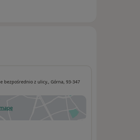
ie bezpośrednio z ulicy.,
Górna
, 93-347
 mapę
wiera się w nowej karcie