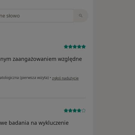
niach
romnym zaangażowaniem względne
w opinii użytkownika Anna Sobczak
tologiczna (pierwsza wizyta)
•
zgłoś nadużycie
owe badania na wykluczenie