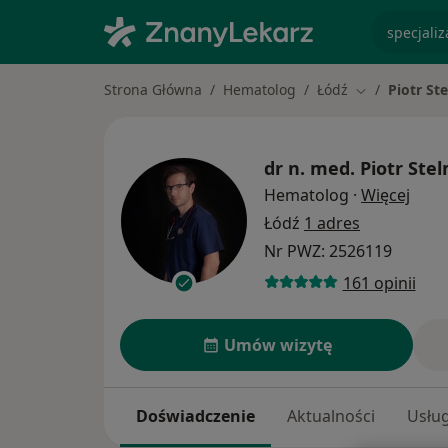
specjaliz
Strona Główna
Hematolog
Łódź
Piotr St
Zmień miasto
dr n. med.
Piotr Ste
O spe
Hematolog
·
Więcej
Łódź
1 adres
Nr PWZ: 2526119
161 opinii
Umów wizytę
Doświadczenie
Aktualności
Usług