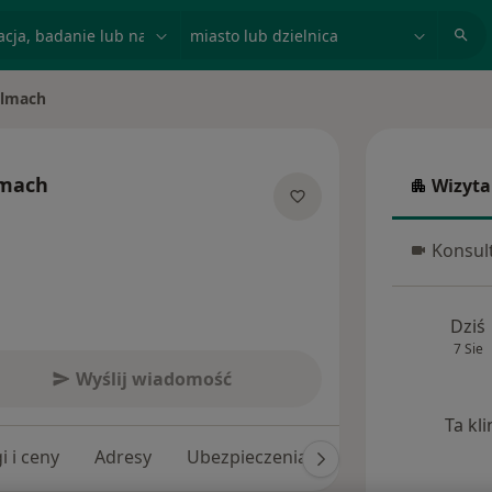
acja, badanie lub nazwisko
miasto lub dzielnica
elmach
lmach
Wizyta
Wizyta w
cjalizacjach
Konsult
Konsulta
Dziś
7 Sie
Wyślij wiadomość
Ta kl
i i ceny
Adresy
Ubezpieczenia
Opinie (161)