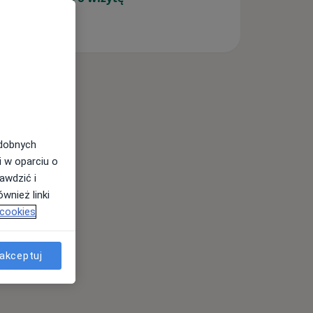
odobnych
i w oparciu o
awdzić i
wnież linki
 cookies
akceptuj