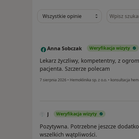
Szukaj w opi
Anna Sobczak
Weryfikacja wizyty
A
Lekarz życzliwy, kompetentny, z og
pacjenta. Szczerze polecam
7 sierpnia 2026
•
Hemoklinika sp. z o.o.
•
konsultacja hema
J
Weryfikacja wizyty
Pozytywna. Potrzebne jeszcze dodatk
wszelkich wątpliwości.