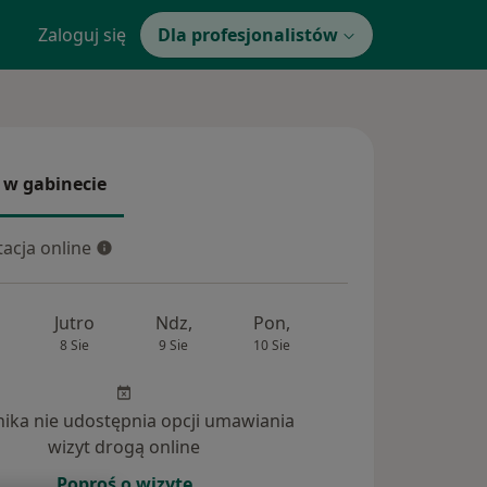
Zaloguj się
Dla profesjonalistów
 w gabinecie
 gabinecie
acja online
cja online
Jutro
Ndz,
Pon,
Wt,
Śr,
8 Sie
9 Sie
10 Sie
11 Sie
12 Si
inika nie udostępnia opcji umawiania
wizyt drogą online
Poproś o wizytę