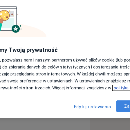
specjalizacji z zakresu hematologii;
my Twoją prywatność
WWCOiT w Łodzi, asystent Uniwersytetu
, pozwalasz nam i naszym partnerom używać plików cookie (lub p
) do zbierania danych do celów statystycznych i dostarczania treśc
 Szpitala im. M. Kopernika w Łodzi,
zaje przeglądania stron internetowych. W każdej chwili możesz spr
ą pacjentów z chorobami
wać swoje preferencje w ustawieniach. W ustawieniach znajdziesz ró
amach praktyki w Poradni
prywatności stron trzecich. Więcej informacji znajdziesz w
polityka
ę i leczenie osób z
z zaburzeniami krzepnięcia. Posiadam
iopsji cienkoigłowych i
Za
Edytuj ustawienia
ko nauczyciel akademicki prowadzę
i Uniwersytetu Medycznego. Jestem
kowanych w polskich i zagranicznych