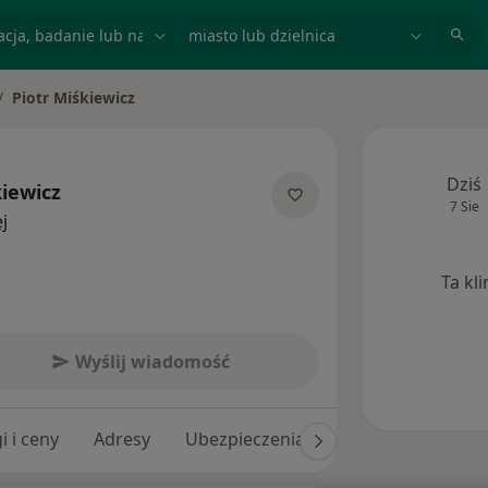
acja, badanie lub nazwisko
miasto lub dzielnica
Piotr Miśkiewicz
eń miasto
Dziś
kiewicz
7 Sie
O specjalizacjach
j
Ta kl
Wyślij wiadomość
i i ceny
Adresy
Ubezpieczenia
Opinie (337)