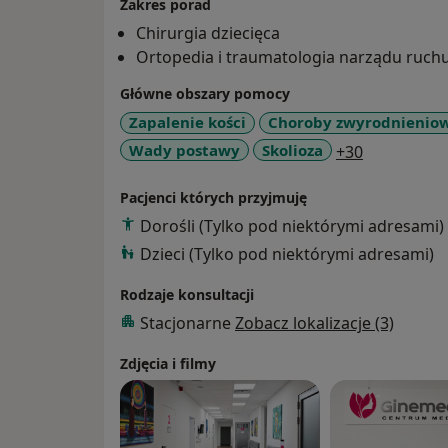
Zakres porad
Chirurgia dziecięca
Ortopedia i traumatologia narządu ruch
Główne obszary pomocy
Zapalenie kości
Choroby zwyrodnienio
a11y_sr_mo
Wady postawy
Skolioza
+30
Pacjenci których przyjmuję
Dorośli (Tylko pod niektórymi adresami)
Dzieci (Tylko pod niektórymi adresami)
Rodzaje konsultacji
Stacjonarne
Zobacz lokalizacje (3)
Zdjęcia i filmy