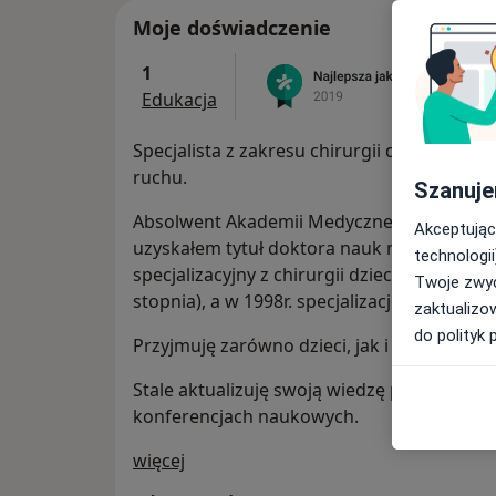
Moje doświadczenie
1
Edukacja
Specjalista z zakresu chirurgii dziecięcej o
ruchu.
Szanuje
Absolwent Akademii Medycznej im. Piastów 
Akceptując
uzyskałem tytuł doktora nauk medycznych.
technologii
specjalizacyjny z chirurgii dziecięcej I stopn
Twoje zwyc
stopnia), a w 1998r. specjalizację II stopnia 
zaktualizo
do polityk 
Przyjmuję zarówno dzieci, jak i osoby dor
Stale aktualizuję swoją wiedzę poprzez udzi
konferencjach naukowych.
O mnie
więcej