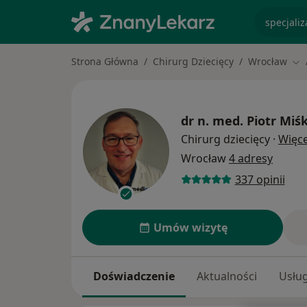
specjaliz
Strona Główna
Chirurg Dziecięcy
Wrocław
Zmi
dr n. med.
Piotr Miś
Chirurg dziecięcy
·
Więce
Wrocław
4 adresy
337 opinii
Umów wizytę
Doświadczenie
Aktualności
Usług