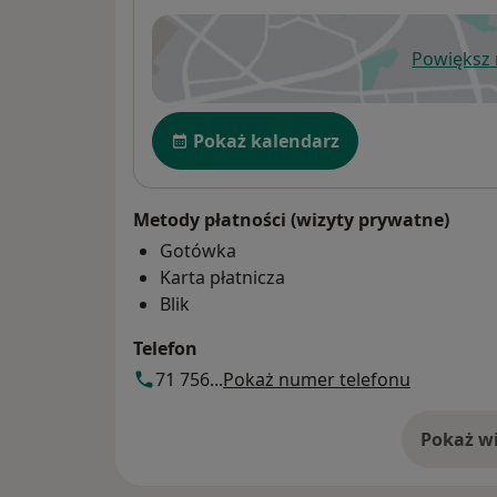
Powiększ
ot
Dostępność
Pokaż kalendarz
Metody płatności (wizyty prywatne)
Gotówka
Karta płatnicza
Blik
Telefon
71 756...
Pokaż numer telefonu
Pokaż wi
o 