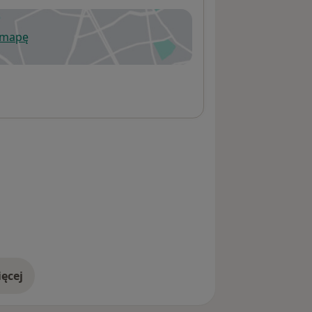
 mapę
wiera się w nowej karcie
ęcej
adresie