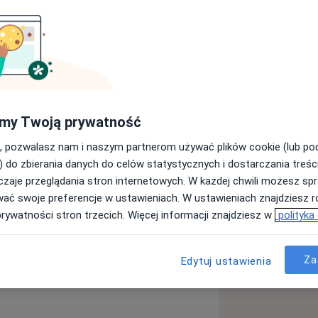
raz ortopedii i traumatologii narządu
my Twoją prywatność
Śląskich we Wrocławiu. W 2005r.
, pozwalasz nam i naszym partnerom używać plików cookie (lub p
 W 1993r. zdałem egzamin
) do zbierania danych do celów statystycznych i dostarczania treśc
ia (w 2006r. uzyskałem specjalizację II
zaje przeglądania stron internetowych. W każdej chwili możesz spr
z ortopedii i traumatologii.
wać swoje preferencje w ustawieniach. W ustawieniach znajdziesz ró
prywatności stron trzecich. Więcej informacji znajdziesz w
polityka
osłe. Wykonuję badanie USG.
ał w szkoleniach kursach i
Za
Edytuj ustawienia