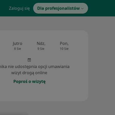
Zaloguj się
Dla profesjonalistów
Jutro
Ndz,
Pon,
Wt,
Śr,
8 Sie
9 Sie
10 Sie
11 Sie
12 Si
inika nie udostępnia opcji umawiania
wizyt drogą online
Poproś o wizytę