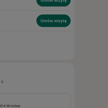
Umów wizytę
Umów wizytę
 4
-414
Wrocław