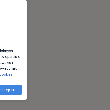
odobnych
i w oparciu o
awdzić i
wnież linki
 cookies
akceptuj