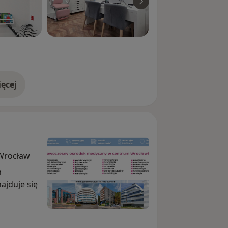
ęcej
doświadczeniu
 Wrocław
m
jduje się