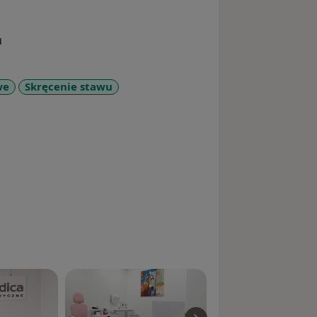
u
we
Skręcenie stawu
re_diseases