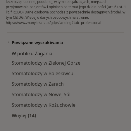
leczniczej lub innej podobnej, w tym specjalizacjach, miejscach
przyjmowania pacjentów i opiniach na temat jego działalności (art. 6 ust. 1
lit. f RODO) Dane osobowe pochodzą z powszechnie dostępnych źródeł, w
tym CEIDG. Więcej o danych osobowych na stronie:
https://www.znanylekarz.pl/gdpr/landing#tab=professional
Powiązane wyszukiwania
W pobliżu Żagania
Stomatolodzy w Zielonej Górze
Stomatolodzy w Bolesławcu
Stomatolodzy w Żarach
Stomatolodzy w Nowej Sóli
Stomatolodzy w Kożuchowie
Więcej (14)
Więcej w kategorii: W pobliżu Żagania