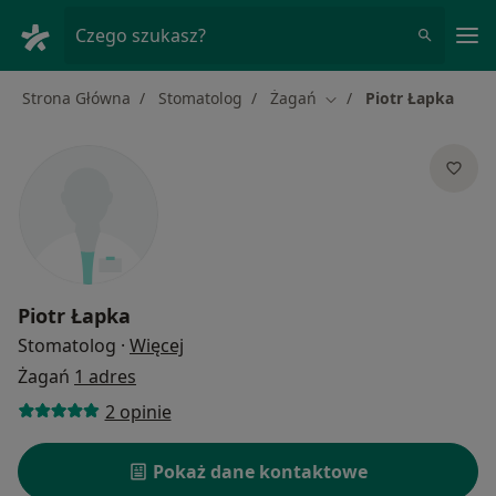
Me
Czego szukasz?
Strona Główna
Stomatolog
Żagań
Piotr Łapka
Zmień miasto
Piotr Łapka
O specjalizacjach
Stomatolog
·
Więcej
Żagań
1 adres
2 opinie
Pokaż dane kontaktowe