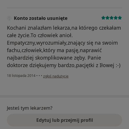
Konto zostało usunięte
Kochani znalazłam lekarza,na którego czekałam
całe życie.To człowiek anioł.
Empatyczny,wyrozumiały,znający się na swoim
fachu,człowiek,który ma pasję,naprawić
najbardziej skomplikowane zęby. Panie
doktorze dziękujemy bardzo,pacjętki z Iłowej :-)
w opinii użytkownika Konto zostało usunięte
18 listopada 2014
•
•
•
zgłoś nadużycie
Jesteś tym lekarzem?
Edytuj lub przejmij profil