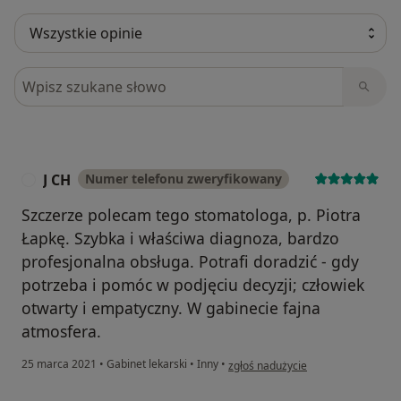
Szukaj w opiniach
J CH
Numer telefonu zweryfikowany
J
Szczerze polecam tego stomatologa, p. Piotra
Łapkę. Szybka i właściwa diagnoza, bardzo
profesjonalna obsługa. Potrafi doradzić - gdy
potrzeba i pomóc w podjęciu decyzji; człowiek
otwarty i empatyczny. W gabinecie fajna
atmosfera.
w opinii użytkownika J CH
25 marca 2021
•
Gabinet lekarski
•
Inny
•
zgłoś nadużycie