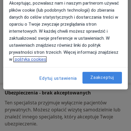
Akceptując, pozwalasz nam i naszym partnerom używać
plików cookie (lub podobnych technologii) do zbierania
Powiększ mapę
danych do celów statystycznych i dostarczania treści w
otwiera się w nowej karcie
oparciu o Twoje zwyczaje przeglądania stron
internetowych. W każdej chwili możesz sprawdzić i
Dostępność
W tym gabinecie nie można umawiać wizyt przez
zaktualizować swoje preferencje w ustawieniach. W
internet
ustawieniach znajdziesz również linki do polityk
Co mam zrobić w tej sytuacji?
prywatności stron trzecich. Więcej informacji znajdziesz
w
polityka cookies
Pokaż więcej
o adresie
Zaakceptuj
Edytuj ustawienia
Ubezpieczenia - brak akceptowanych
Ten specjalista przyjmuje wyłącznie pacjentów
prywatnych. Możesz opłacić wizytę samodzielnie lub
znaleźć innego specjalistę, który akceptuje Twoje
ubezpieczenie.