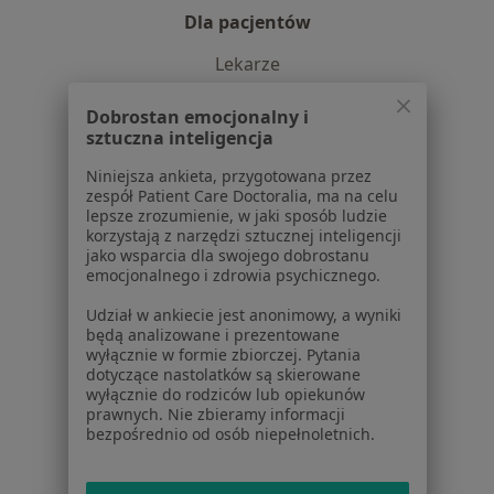
Dla pacjentów
Lekarze
Placówki medyczne
Dobrostan emocjonalny i
Pytania i odpowiedzi
sztuczna inteligencja
Usługi i zabiegi
Choroby
Niniejsza ankieta, przygotowana przez
Pomoc
zespół Patient Care Doctoralia, ma na celu
lepsze zrozumienie, w jaki sposób ludzie
Aplikacje mobilne
korzystają z narzędzi sztucznej inteligencji
Blog dla pacjentów
jako wsparcia dla swojego dobrostanu
emocjonalnego i zdrowia psychicznego.
Dla profesjonalistów
Udział w ankiecie jest anonimowy, a wyniki
Cennik
będą analizowane i prezentowane
wyłącznie w formie zbiorczej. Pytania
Dla lekarzy
dotyczące nastolatków są skierowane
Dla placówek medycznych
wyłącznie do rodziców lub opiekunów
Noa Notes
nowość
prawnych. Nie zbieramy informacji
bezpośrednio od osób niepełnoletnich.
Baza wiedzy
Centrum Pomocy dla Specjalisty