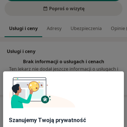
Poproś o wizytę
Usługi i ceny
Adresy
Ubezpieczenia
Opinie 
Usługi i ceny
Brak informacji o usługach i cenach
Ten lekarz nie dodał jeszcze informacji o usługach i
cenach.
Adres
Gabinet lekarski
Szanujemy Twoją prywatność
Kolejowa 52a,
68-100
Żagań