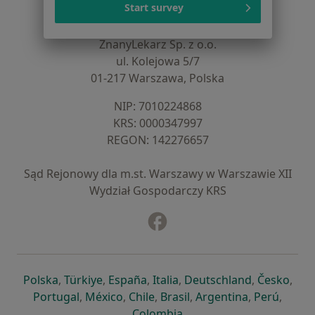
Kontakt
Start survey
ZnanyLekarz - Strona główna
ZnanyLekarz Sp. z o.o.
ul. Kolejowa 5/7
01-217 Warszawa, Polska
NIP: ⁠7010224868
KRS: ⁠0000347997
REGON: ⁠142276657
Sąd Rejonowy dla m.st. Warszawy w Warszawie XII
Wydział Gospodarczy KRS
Facebook
otwiera się w nowej karcie
otwiera się w nowej karcie
otwiera się w nowej karcie
otwiera się w nowej karcie
otwiera się w nowej karci
otwiera się
otwi
Polska
,
Türkiye
,
España
,
Italia
,
Deutschland
,
Česko
,
otwiera się w nowej karcie
otwiera się w nowej karcie
otwiera się w nowej karcie
otwiera się w nowej kar
otwiera się 
otwier
Portugal
,
México
,
Chile
,
Brasil
,
Argentina
,
Perú
,
otwiera się w nowej karc
Colombia