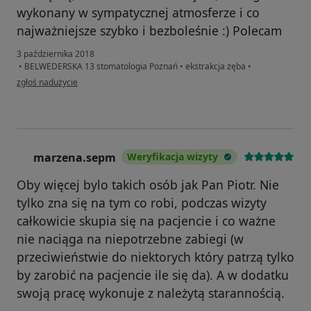
wykonany w sympatycznej atmosferze i co
najważniejsze szybko i bezboleśnie :) Polecam
3 października 2018
•
BELWEDERSKA 13 stomatologia Poznań
•
ekstrakcja zęba
•
w opinii użytkownika Karolina S.
zgłoś nadużycie
marzena.sepm
Weryfikacja wizyty
M
Oby więcej bylo takich osób jak Pan Piotr. Nie
tylko zna się na tym co robi, podczas wizyty
całkowicie skupia się na pacjencie i co ważne
nie naciąga na niepotrzebne zabiegi (w
przeciwieństwie do niektorych który patrzą tylko
by zarobić na pacjencie ile się da). A w dodatku
swoją pracę wykonuje z należytą starannością.