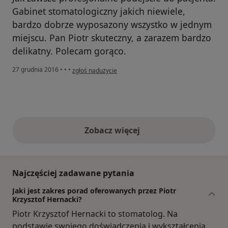
Gabinet stomatologiczny jakich niewiele,
bardzo dobrze wyposazony wszystko w jednym
miejscu. Pan Piotr skuteczny, a zarazem bardzo
delikatny. Polecam gorąco.
w opinii użytkownika Kasia
27 grudnia 2016
•
•
•
zgłoś nadużycie
Zobacz więcej
opinie powyżej
Najczęściej zadawane pytania
Jaki jest zakres porad oferowanych przez Piotr
Krzysztof Hernacki?
Piotr Krzysztof Hernacki to stomatolog. Na
podstawie swojego doświadczenia i wykształcenia