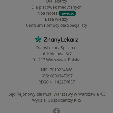
Dla lekarzy
Dla placówek medycznych
Noa Notes
nowość
Baza wiedzy
Centrum Pomocy dla Specjalisty
Kontakt
ZnanyLekarz - Strona główna
ZnanyLekarz Sp. z o.o.
ul. Kolejowa 5/7
01-217 Warszawa, Polska
NIP: ⁠7010224868
KRS: ⁠0000347997
REGON: ⁠142276657
Sąd Rejonowy dla m.st. Warszawy w Warszawie XII
Wydział Gospodarczy KRS
Facebook
otwiera się w nowej karcie