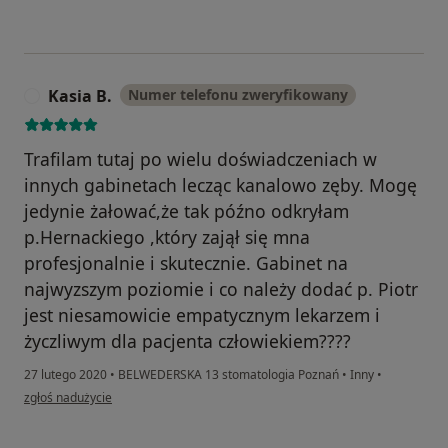
Kasia B.
Numer telefonu zweryfikowany
K
Trafilam tutaj po wielu doświadczeniach w
innych gabinetach lecząc kanalowo zęby. Mogę
jedynie żałować,że tak późno odkryłam
p.Hernackiego ,który zajął się mna
profesjonalnie i skutecznie. Gabinet na
najwyzszym poziomie i co należy dodać p. Piotr
jest niesamowicie empatycznym lekarzem i
życzliwym dla pacjenta człowiekiem????
27 lutego 2020
•
BELWEDERSKA 13 stomatologia Poznań
•
Inny
•
w opinii użytkownika Kasia B.
zgłoś nadużycie