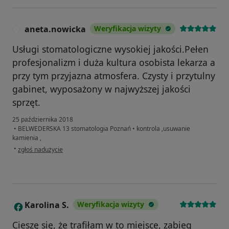
aneta.nowicka
Weryfikacja wizyty
A
Usługi stomatologiczne wysokiej jakości.Pełen
profesjonalizm i duża kultura osobista lekarza a
przy tym przyjazna atmosfera. Czysty i przytulny
gabinet, wyposażony w najwyższej jakości
sprzęt.
25 października 2018
•
BELWEDERSKA 13 stomatologia Poznań
•
kontrola ,usuwanie
kamienia ,
w opinii użytkownika aneta.nowicka
•
zgłoś nadużycie
Karolina S.
Weryfikacja wizyty
K
Cieszę się, że trafiłam w to miejsce, zabieg