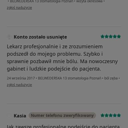
•
BELWEDERSKA 13 stomatologia Poznań
•
wizyta okresowa
•
w opinii użytkownika rstarczewski
zgłoś nadużycie
Konto zostało usunięte
Lekarz profesjonalnie i ze zrozumieniem
podszedł do mojego problemu. Szybko i
sprawnie pozbawił mnie bólu. Ma nowoczesny
gabinet i ludzkie podejście do pacjenta.
24 września 2017
•
BELWEDERSKA 13 stomatologia Poznań
•
ból zęba
•
w opinii użytkownika Konto zostało usunięte
zgłoś nadużycie
Kasia
Numer telefonu zweryfikowany
K
Jak zawsze profesjonalne podejście do pacjenta.