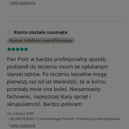
w opinii użytkownika Aleksandra Kośmicka
•
zgłoś nadużycie
Konto zostało usunięte
Numer telefonu zweryfikowany
Pan Piotr w bardzo profesjonalny sposób
podszedł do leczenia moich (w opłakanym
stanie) zębów. Po leczeniu kanałów mogę
pierwszy raz od lat stwierdzić, że w końcu
przestały mnie one boleć. Niesamowity
fachowiec, najwyższej klasy sprzęt i
skrupulatność. Bardzo polecam.
18 czerwca 2020
•
BELWEDERSKA 13 stomatologia Poznań
•
Endodoncja mikroskopowa
w opinii użytkownika Konto zostało usunięte
•
zgłoś nadużycie