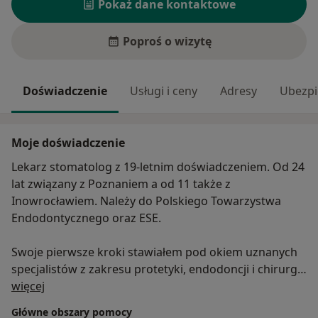
Pokaż dane kontaktowe
Poproś o wizytę
Doświadczenie
Usługi i ceny
Adresy
Ubezpi
Moje doświadczenie
Lekarz stomatolog z 19-letnim doświadczeniem. Od 24
lat związany z Poznaniem a od 11 także z
Inowrocławiem. Należy do Polskiego Towarzystwa
Endodontycznego oraz ESE.
Swoje pierwsze kroki stawiałem pod okiem uznanych
specjalistów z zakresu protetyki, endodoncji i chirurgii
O mnie
stomatologicznej. Stale doskonaląc swoje umiejętności
więcej
poszukiwałem obszaru, w którym mógłbym się
Główne obszary pomocy