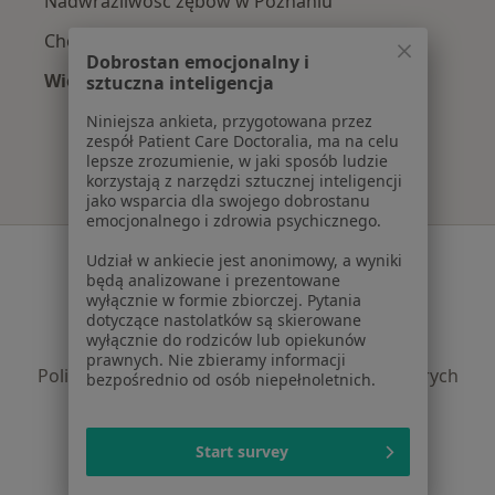
Nadwrażliwość zębów w Poznaniu
Choroby miazgi w Poznaniu
Dobrostan emocjonalny i
Więcej (15)
sztuczna inteligencja
Więcej w kategorii: Najczęście leczone chorob
Niniejsza ankieta, przygotowana przez
zespół Patient Care Doctoralia, ma na celu
lepsze zrozumienie, w jaki sposób ludzie
korzystają z narzędzi sztucznej inteligencji
jako wsparcia dla swojego dobrostanu
emocjonalnego i zdrowia psychicznego.
Serwis
Udział w ankiecie jest anonimowy, a wyniki
będą analizowane i prezentowane
Regulamin
wyłącznie w formie zbiorczej. Pytania
dotyczące nastolatków są skierowane
Polityka prywatności pacjentów
wyłącznie do rodziców lub opiekunów
Polityka prywatności profesjonalistów
prawnych. Nie zbieramy informacji
Polityka prywatności dla profesjonalistów, których
bezpośrednio od osób niepełnoletnich.
dane pozyskaliśmy samodzielnie
Polityka cookies
Start survey
Jak działają wyniki wyszukiwania
Dostępność