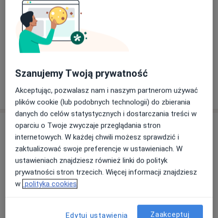
Uzupełnienia typu inlay, onlay
Prodent.
1 200 zł
Szczegóły
Wypełnienie kompozytowe
Od 200 zł
Szczegóły
Szanujemy Twoją prywatność
Akceptując, pozwalasz nam i naszym partnerom używać
W jaki sposób ustalane są ceny?
plików cookie (lub podobnych technologii) do zbierania
danych do celów statystycznych i dostarczania treści w
Adresy (2)
oparciu o Twoje zwyczaje przeglądania stron
internetowych. W każdej chwili możesz sprawdzić i
zaktualizować swoje preferencje w ustawieniach. W
Adres 1
Adres 2
ustawieniach znajdziesz również linki do polityk
prywatności stron trzecich. Więcej informacji znajdziesz
w
polityka cookies
BELWEDERSKA 13 stomatologia Poznań
Belwederska 13,
Grunwald
, 60-275
Poznań
Zaakceptuj
Edytuj ustawienia