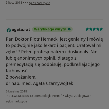
w opinii użytkownika marzena.sepm
5 lipca 2018
•
•
•
zgłoś nadużycie
agata.rat
Weryfikacja wizyty
A
Pan Doktor Piotr Hernacki jest genialny i mówię
to podwójnie jako lekarz i pacjent. Uratował mi
zęby !!! Pełen profesjonalizm i doskonały. Nie
lubię anonimoych opinii, dlatego z
premedytacją się podpisuję, podkreślając jego
fachowość.
Z poważaniem,
dr hab. med. Agata Czarnywojtek
6 kwietnia 2018
•
BELWEDERSKA 13 stomatologia Poznań
•
wizyta zabiegowa
•
w opinii użytkownika agata.rat
zgłoś nadużycie