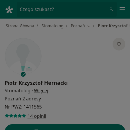
Me
Czego szukasz?
Strona Główna
Stomatolog
Poznań
Piotr Krzysztof
Zmień miasto
Piotr Krzysztof Hernacki
O specjalizacjach
Stomatolog
·
Więcej
Poznań
2 adresy
Nr PWZ: 1411565
14 opinii