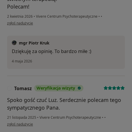
Polecam!
2 kwietnia 2026
•
Vivere Centrum Psychoterapeutyczne
•
•
w opinii użytkownika Paulina
zgłoś nadużycie
mgr Piotr Kruk
Dziękuję za opinię. To bardzo miłe :)
4 maja 2026
Tomasz
Weryfikacja wizyty
T
Spoko gość czuć Luz. Serdecznie polecam tego
sympatycznego Pana.
21 listopada 2025
•
Vivere Centrum Psychoterapeutyczne
•
•
w opinii użytkownika Tomasz
zgłoś nadużycie