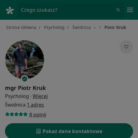
Me
Czego szukasz?
Strona Główna
Psycholog
Świdnica
Piotr Kruk
Zmień miasto
mgr
Piotr Kruk
O specjalizacjach
Psycholog
·
Więcej
Świdnica
1 adres
8 opinii
Pokaż dane kontaktowe