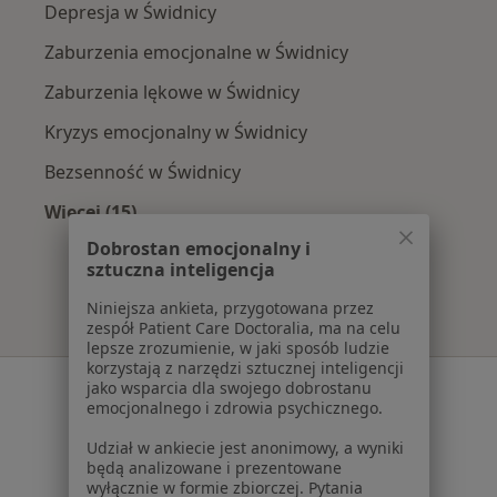
Depresja w Świdnicy
Zaburzenia emocjonalne w Świdnicy
Zaburzenia lękowe w Świdnicy
Kryzys emocjonalny w Świdnicy
Bezsenność w Świdnicy
Więcej (15)
Więcej w kategorii: Najczęście leczone chorob
Dobrostan emocjonalny i
sztuczna inteligencja
Niniejsza ankieta, przygotowana przez
zespół Patient Care Doctoralia, ma na celu
lepsze zrozumienie, w jaki sposób ludzie
korzystają z narzędzi sztucznej inteligencji
Serwis
jako wsparcia dla swojego dobrostanu
emocjonalnego i zdrowia psychicznego.
Regulamin
Udział w ankiecie jest anonimowy, a wyniki
Polityka prywatności pacjentów
będą analizowane i prezentowane
Polityka prywatności profesjonalistów
wyłącznie w formie zbiorczej. Pytania