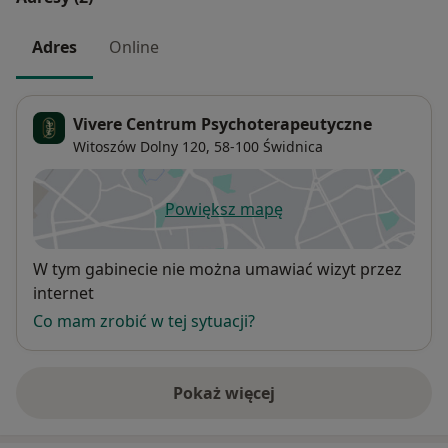
Adres
Online
Vivere Centrum Psychoterapeutyczne
Witoszów Dolny 120,
58-100
Świdnica
Powiększ mapę
otwiera się w nowej karcie
Dostępność
W tym gabinecie nie można umawiać wizyt przez
internet
Co mam zrobić w tej sytuacji?
Pokaż więcej
o adresie