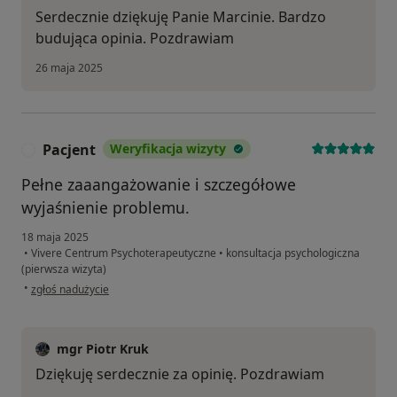
Serdecznie dziękuję Panie Marcinie. Bardzo
budująca opinia. Pozdrawiam
26 maja 2025
Pacjent
Weryfikacja wizyty
P
Pełne zaaangażowanie i szczegółowe
wyjaśnienie problemu.
18 maja 2025
•
Vivere Centrum Psychoterapeutyczne
•
konsultacja psychologiczna
(pierwsza wizyta)
w opinii użytkownika Pacjent
•
zgłoś nadużycie
mgr Piotr Kruk
Dziękuję serdecznie za opinię. Pozdrawiam