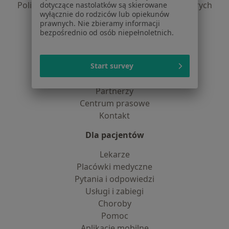
Polityka prywatności dla profesjonalistów, których
dotyczące nastolatków są skierowane
wyłącznie do rodziców lub opiekunów
dane pozyskaliśmy samodzielnie
prawnych. Nie zbieramy informacji
Polityka cookies
bezpośrednio od osób niepełnoletnich.
Jak działają wyniki wyszukiwania
Dostępność
Start survey
O nas
Praca
Rekrutujemy!
Partnerzy
Centrum prasowe
Kontakt
Dla pacjentów
Lekarze
Placówki medyczne
Pytania i odpowiedzi
Usługi i zabiegi
Choroby
Pomoc
Aplikacje mobilne