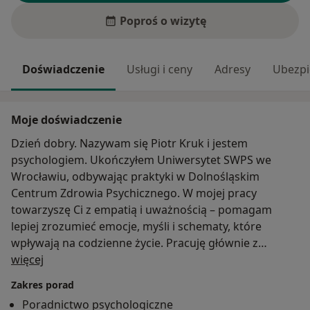
Poproś o wizytę
Doświadczenie
Usługi i ceny
Adresy
Ubezpi
Moje doświadczenie
Dzień dobry. Nazywam się Piotr Kruk i jestem
psychologiem. Ukończyłem Uniwersytet SWPS we
Wrocławiu, odbywając praktyki w Dolnośląskim
Centrum Zdrowia Psychicznego. W mojej pracy
towarzyszę Ci z empatią i uważnością – pomagam
lepiej zrozumieć emocje, myśli i schematy, które
wpływają na codzienne życie. Pracuję głównie z
O mnie
młodzieżą i dorosłymi, wspierając ich w trudnościach
więcej
takich jak lęk, niepokój, wypalenie czy kryzys.
Zakres porad
Poradnictwo psychologiczne
Bliskie jest mi podejście poznawczo-behawioralne oraz