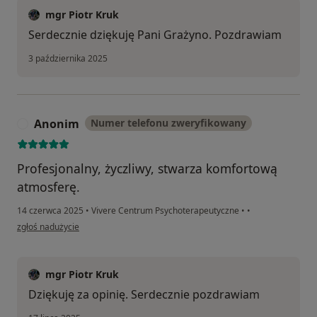
mgr Piotr Kruk
Serdecznie dziękuję Pani Grażyno. Pozdrawiam
3 października 2025
Anonim
Numer telefonu zweryfikowany
A
Profesjonalny, życzliwy, stwarza komfortową
atmosferę.
14 czerwca 2025
•
Vivere Centrum Psychoterapeutyczne
•
•
w opinii użytkownika Anonim
zgłoś nadużycie
mgr Piotr Kruk
Dziękuję za opinię. Serdecznie pozdrawiam