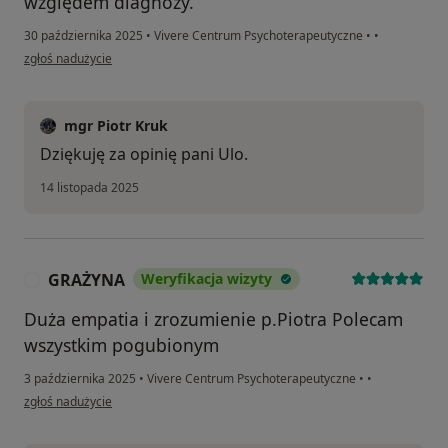
względem diagnozy.
30 października 2025
•
Vivere Centrum Psychoterapeutyczne
•
•
w opinii użytkownika Ula
zgłoś nadużycie
mgr Piotr Kruk
Dziękuję za opinię pani Ulo.
14 listopada 2025
GRAŻYNA
Weryfikacja wizyty
G
Duża empatia i zrozumienie p.Piotra Polecam
wszystkim pogubionym
3 października 2025
•
Vivere Centrum Psychoterapeutyczne
•
•
w opinii użytkownika GRAŻYNA
zgłoś nadużycie