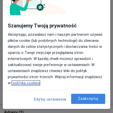
Konsultacja psychologiczna (pierwsza wizyta)
250 zł
Szczegóły
Szanujemy Twoją prywatność
Konsultacja psychologiczna online
Szczegóły
Akceptując, pozwalasz nam i naszym partnerom używać
plików cookie (lub podobnych technologii) do zbierania
danych do celów statystycznych i dostarczania treści w
Konsultacja psychologiczna (kolejna wizyta)
oparciu o Twoje zwyczaje przeglądania stron
240 zł
Szczegóły
internetowych. W każdej chwili możesz sprawdzić i
zaktualizować swoje preferencje w ustawieniach. W
Psychoterapia par i małżeństw
ustawieniach znajdziesz również linki do polityk
270 zł
Szczegóły
prywatności stron trzecich. Więcej informacji znajdziesz
w
polityka cookies
W jaki sposób ustalane są ceny?
Zaakceptuj
Edytuj ustawienia
Adresy (2)