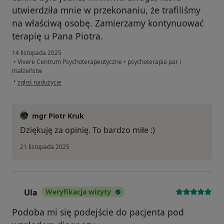
utwierdziła mnie w przekonaniu, że trafiliśmy
na właściwą osobę. Zamierzamy kontynuować
terapię u Pana Piotra.
14 listopada 2025
•
Vivere Centrum Psychoterapeutyczne
•
psychoterapia par i
małżeństw
w opinii użytkownika A.S.
•
zgłoś nadużycie
mgr Piotr Kruk
Dziękuję za opinię. To bardzo miłe :)
21 listopada 2025
Ula
Weryfikacja wizyty
U
Podoba mi się podejście do pacjenta pod