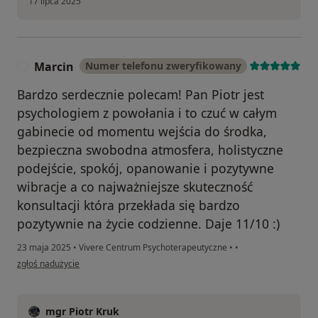
17 lipca 2025
Marcin
Numer telefonu zweryfikowany
M
Bardzo serdecznie polecam! Pan Piotr jest
psychologiem z powołania i to czuć w całym
gabinecie od momentu wejścia do środka,
bezpieczna swobodna atmosfera, holistyczne
podejście, spokój, opanowanie i pozytywne
wibracje a co najważniejsze skuteczność
konsultacji która przekłada się bardzo
pozytywnie na życie codzienne. Daje 11/10 :)
23 maja 2025
•
Vivere Centrum Psychoterapeutyczne
•
•
w opinii użytkownika Marcin
zgłoś nadużycie
mgr Piotr Kruk