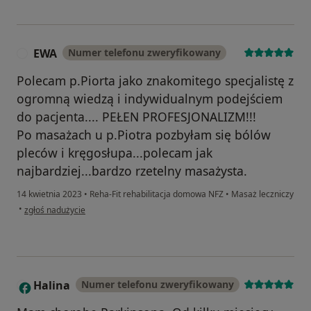
EWA
Numer telefonu zweryfikowany
E
Polecam p.Piorta jako znakomitego specjalistę z
ogromną wiedzą i indywidualnym podejściem
do pacjenta.... PEŁEN PROFESJONALIZM!!!
Po masażach u p.Piotra pozbyłam się bólów
pleców i kręgosłupa...polecam jak
najbardziej...bardzo rzetelny masażysta.
14 kwietnia 2023
•
Reha-Fit rehabilitacja domowa NFZ
•
Masaż leczniczy
w opinii użytkownika EWA
•
zgłoś nadużycie
Halina
Numer telefonu zweryfikowany
H