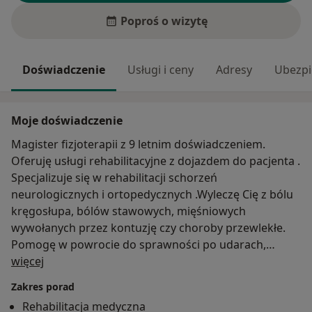
Poproś o wizytę
Doświadczenie
Usługi i ceny
Adresy
Ubezpi
Moje doświadczenie
Magister fizjoterapii z 9 letnim doświadczeniem.
Oferuję usługi rehabilitacyjne z dojazdem do pacjenta .
Specjalizuje się w rehabilitacji schorzeń
neurologicznych i ortopedycznych .Wyleczę Cię z bólu
kręgosłupa, bólów stawowych, mięśniowych
wywołanych przez kontuzję czy choroby przewlekłe.
Pomogę w powrocie do sprawności po udarach,
O mnie
wylewach i innych schorzeniach neurologicznych, oraz
więcej
w dojściu do sprawności po przebytej chorobie covid-
Zakres porad
19.
Rehabilitacja medyczna
Zajmuję się również rehabilitacją dzieci z wadami