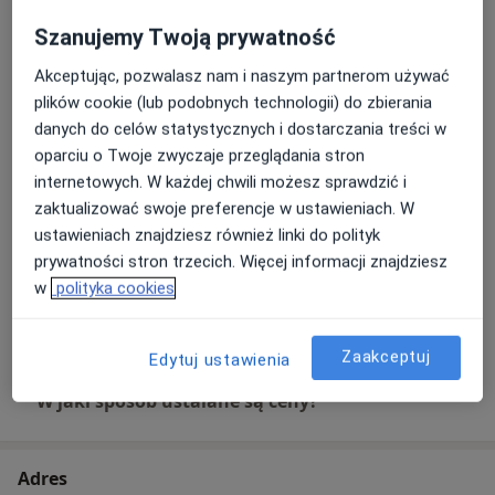
Szczegóły
Szanujemy Twoją prywatność
Akceptując, pozwalasz nam i naszym partnerom używać
Badania profilaktyczne
Szczegóły
plików cookie (lub podobnych technologii) do zbierania
danych do celów statystycznych i dostarczania treści w
oparciu o Twoje zwyczaje przeglądania stron
Masaż leczniczy
internetowych. W każdej chwili możesz sprawdzić i
Od 50 zł
Szczegóły
zaktualizować swoje preferencje w ustawieniach. W
ustawieniach znajdziesz również linki do polityk
Masaż relaksacyjny
prywatności stron trzecich. Więcej informacji znajdziesz
Od 50 zł
Szczegóły
w
polityka cookies
+ 9 usług
Zaakceptuj
Edytuj ustawienia
W jaki sposób ustalane są ceny?
Adres