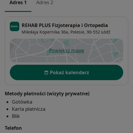
Adres 1
Adres 2
REHAB PLUS Fizjoterapia i Ortopedia
Mikołaja Kopernika 36a,
Polesie
, 90-552
Łódź
Powiększ mapę
otwiera się w nowej karcie
Dostępność
Pokaż kalendarz
Metody płatności (wizyty prywatne)
Gotówka
Karta płatnicza
Blik
Telefon