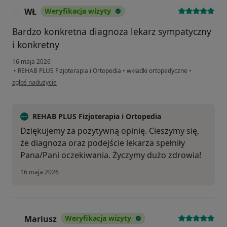
WŁ
Weryfikacja wizyty
W
Bardzo konkretna diagnoza lekarz sympatyczny
i konkretny
16 maja 2026
•
REHAB PLUS Fizjoterapia i Ortopedia
•
wkładki ortopedyczne
•
w opinii użytkownika WŁ
zgłoś nadużycie
REHAB PLUS Fizjoterapia i Ortopedia
Dziękujemy za pozytywną opinię. Cieszymy się,
że diagnoza oraz podejście lekarza spełniły
Pana/Pani oczekiwania. Życzymy dużo zdrowia!
16 maja 2026
Mariusz
Weryfikacja wizyty
M