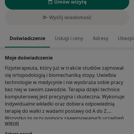
Umów wizytę
Wyślij wiadomość
Doświadczenie
Usługi i ceny
Adresy
Ubezpi
Moje doświadczenie
Fizjoterapeuta, który już w trakcie studiów zajmował
się ortopodologią i biomechaniką stopy. Uwielbia
technologie w medycynie i nie wyobraża sobie pracy
bez niej w swoim zawodzie. Terapia dzięki technice
komputerowej jest precyzyjna i skuteczna. Wykonuje
indywidualne wkładki oraz dobiera odpowiednią
terapię do walki z wadami postawy od A do Z.
Wszystko to przy pomocy zaawnsowanych urządzeń
O mnie
więcej
diagnostycznych i wiedzy, którą ciągle poszerza.
Jest to praca marzeń, w której dokształcanie się
Zakres porad