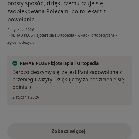
prosty sposób, dzięki czemu czuje się
zaopiekowana.Polecam, bo to lekarz z
powołania.
2 stycznia 2026
•
REHAB PLUS Fizjoterapia i Ortopedia
•
wkładki ortopedyczne
•
w opinii użytkownika Jolanta Filipczak
zgłoś nadużycie
REHAB PLUS Fizjoterapia i Ortopedia
Bardzo cieszymy się, że jest Pani zadowolona z
przebiegu wizyty. Dziękujemy za podzielenie się
opinią :)
2 stycznia 2026
Zobacz więcej
opinie powyżej