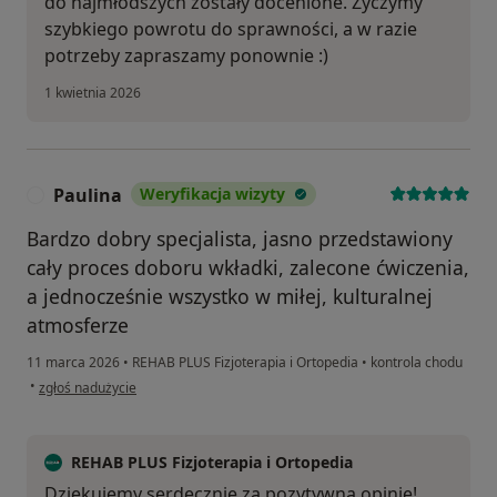
do najmłodszych zostały docenione. Życzymy
szybkiego powrotu do sprawności, a w razie
potrzeby zapraszamy ponownie :)
1 kwietnia 2026
Paulina
Weryfikacja wizyty
P
Bardzo dobry specjalista, jasno przedstawiony
cały proces doboru wkładki, zalecone ćwiczenia,
a jednocześnie wszystko w miłej, kulturalnej
atmosferze
11 marca 2026
•
REHAB PLUS Fizjoterapia i Ortopedia
•
kontrola chodu
w opinii użytkownika Paulina
•
zgłoś nadużycie
REHAB PLUS Fizjoterapia i Ortopedia
Dziękujemy serdecznie za pozytywną opinię!