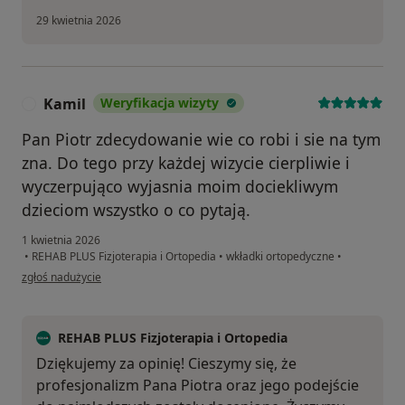
29 kwietnia 2026
Kamil
Weryfikacja wizyty
K
Pan Piotr zdecydowanie wie co robi i sie na tym
zna. Do tego przy każdej wizycie cierpliwie i
wyczerpująco wyjasnia moim dociekliwym
dzieciom wszystko o co pytają.
1 kwietnia 2026
•
REHAB PLUS Fizjoterapia i Ortopedia
•
wkładki ortopedyczne
•
w opinii użytkownika Kamil
zgłoś nadużycie
REHAB PLUS Fizjoterapia i Ortopedia
Dziękujemy za opinię! Cieszymy się, że
profesjonalizm Pana Piotra oraz jego podejście