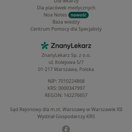
Dla lekarzy
Dla placówek medycznych
Noa Notes
nowość
Baza wiedzy
Centrum Pomocy dla Specjalisty
Kontakt
ZnanyLekarz - Strona główna
ZnanyLekarz Sp. z o.o.
ul. Kolejowa 5/7
01-217 Warszawa, Polska
NIP: ⁠7010224868
KRS: ⁠0000347997
REGON: ⁠142276657
Sąd Rejonowy dla m.st. Warszawy w Warszawie XII
Wydział Gospodarczy KRS
Facebook
otwiera się w nowej karcie