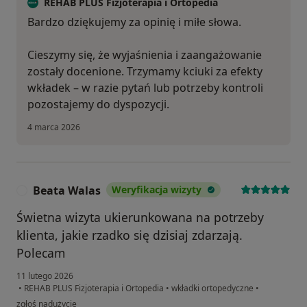
REHAB PLUS Fizjoterapia i Ortopedia
Bardzo dziękujemy za opinię i miłe słowa.
Cieszymy się, że wyjaśnienia i zaangażowanie
zostały docenione. Trzymamy kciuki za efekty
wkładek – w razie pytań lub potrzeby kontroli
pozostajemy do dyspozycji.
4 marca 2026
Beata Walas
Weryfikacja wizyty
B
Świetna wizyta ukierunkowana na potrzeby
klienta, jakie rzadko się dzisiaj zdarzają.
Polecam
11 lutego 2026
•
REHAB PLUS Fizjoterapia i Ortopedia
•
wkładki ortopedyczne
•
w opinii użytkownika Beata Walas
zgłoś nadużycie