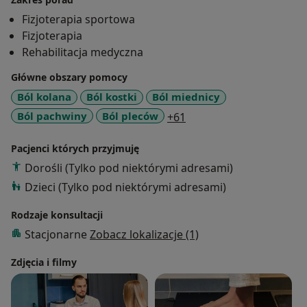
przynosi jeszcze większą satysfakcję z leczenia
Fizjoterapia sportowa
Pacjentów.
Fizjoterapia
Rehabilitacja medyczna
Główne obszary pomocy
Ból kolana
Ból kostki
Ból miednicy
a11y_sr_more_diseases
Ból pachwiny
Ból pleców
+61
Pacjenci których przyjmuję
Dorośli (Tylko pod niektórymi adresami)
Dzieci (Tylko pod niektórymi adresami)
Rodzaje konsultacji
Stacjonarne
Zobacz lokalizacje (1)
Zdjęcia i filmy