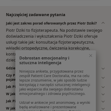
Najczęściej zadawane pytania
Jaki jest zakres porad oferowanych przez Piotr Dziki?
Piotr Dziki to fizjoterapeuta. Na podstawie swojego
doświadczenia i wykształcenia Piotr Dziki oferuje
usługi takie jak: konsultacja fizjoterapeutyczna,
wkładki ortopedyczne, ćwiczenia korekcyjne,
kontrola chodu, rehabilitacja dzieci, fizjoterapia
Dobrostan emocjonalny i
dzieci.
sztuczna inteligencja
Gdzie Piotr Dziki ma swój gabinet?
Niniejsza ankieta, przygotowana przez
Czy Piotr Dziki przyjmuje online, bez konieczności
zespół Patient Care Doctoralia, ma na celu
pojawiania się w placówce?
lepsze zrozumienie, w jaki sposób ludzie
korzystają z narzędzi sztucznej inteligencji
Jak Piotr Dziki akceptuje płatności po wizycie?
jako wsparcia dla swojego dobrostanu
emocjonalnego i zdrowia psychicznego.
W jakich językach konsultuje Piotr Dziki?
Jak Piotr Dziki umawia wizyty?
Udział w ankiecie jest anonimowy, a wyniki
będą analizowane i prezentowane
W jakich godzinach przyjmuje Piotr Dziki?