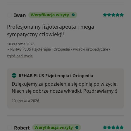
Iwan
Weryfikacja wizyty
I
Profesjonalny fizjoterapeuta i mega
sympatyczny człowiek)!!
10 czerwca 2026
•
REHAB PLUS Fizjoterapia i Ortopedia
•
wkładki ortopedyczne
•
w opinii użytkownika Iwan
zgłoś nadużycie
REHAB PLUS Fizjoterapia i Ortopedia
Dziękujemy za podzielenie się opinią po wizycie.
Niech się dobrze nosza wkładki. Pozdrawiamy :)
10 czerwca 2026
Robert
Weryfikacja wizyty
R