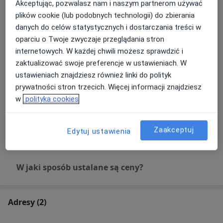
Akceptując, pozwalasz nam i naszym partnerom używać
Fizjoterapia dzieci
plików cookie (lub podobnych technologii) do zbierania
Umów wizytę
Od 199 zł
Szczegóły
danych do celów statystycznych i dostarczania treści w
oparciu o Twoje zwyczaje przeglądania stron
internetowych. W każdej chwili możesz sprawdzić i
Kontrola chodu
Umów wizytę
zaktualizować swoje preferencje w ustawieniach. W
199 zł
Szczegóły
ustawieniach znajdziesz również linki do polityk
prywatności stron trzecich. Więcej informacji znajdziesz
Rehabilitacja dzieci
w
polityka cookies
Umów wizytę
Od 199 zł
Szczegóły
Zaakceptuj
Edytuj ustawienia
+ 1 usługa
W jaki sposób ustalane są ceny?
Adresy (2)