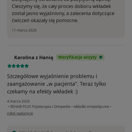
Cieszymy się, że cały proces doboru wkładek
został jasno wyjaśniony, a zalecenia dotyczące
ćwiczeń okazały się pomocne.
11 marca 2026
Karolina z Hanią
Weryfikacja wizyty
K
Szczegółowe wyjaśnienie problemu i
zaangażowanie „w pacjenta”. Teraz tylko
czekamy na efekty wkładek :)
4 marca 2026
•
REHAB PLUS Fizjoterapia i Ortopedia
•
wkładki ortopedyczne
•
w opinii użytkownika Karolina z Hanią
zgłoś nadużycie