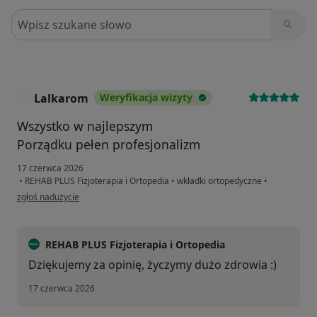
Szukaj w opiniach
Lalkarom
Weryfikacja wizyty
L
Wszystko w najlepszym
Porządku pełen profesjonalizm
17 czerwca 2026
•
REHAB PLUS Fizjoterapia i Ortopedia
•
wkładki ortopedyczne
•
w opinii użytkownika Lalkarom
zgłoś nadużycie
REHAB PLUS Fizjoterapia i Ortopedia
Dziękujemy za opinię, życzymy dużo zdrowia :)
17 czerwca 2026