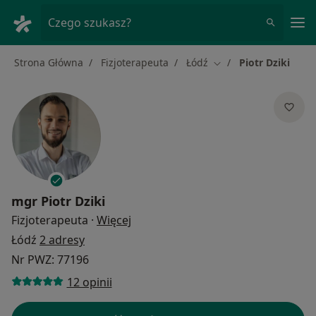
Me
Czego szukasz?
Strona Główna
Fizjoterapeuta
Łódź
Piotr Dziki
Zmień miasto
mgr
Piotr Dziki
O specjalizacjach
Fizjoterapeuta
·
Więcej
Łódź
2 adresy
Nr PWZ: 77196
12 opinii