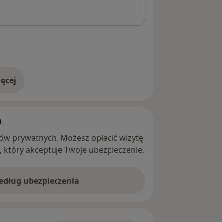
ęcie
i życia
ęcej
adresie
h
ntów prywatnych. Możesz opłacić wizytę
ę, który akceptuje Twoje ubezpieczenie.
według ubezpieczenia