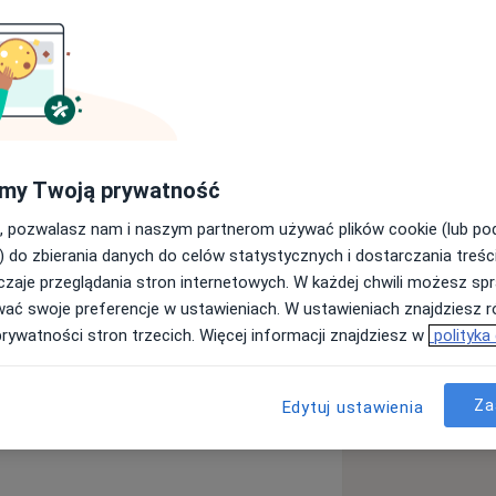
i diabetologiem. Pierwszą ze
betologii, w 2005 roku. Od 2001 roku
 pracy brzmi “Analiza dynamiki zmian
nej serca u pacjentów chorych na
i specjalistycznej”. Jest członkiem
my Twoją prywatność
, pozwalasz nam i naszym partnerom używać plików cookie (lub p
) do zbierania danych do celów statystycznych i dostarczania treśc
 Diabetologii Instytutu Medycyny Wsi.
zaje przeglądania stron internetowych. W każdej chwili możesz spr
wać swoje preferencje w ustawieniach. W ustawieniach znajdziesz ró
prywatności stron trzecich. Więcej informacji znajdziesz w
polityka
iążowa
Cukrzyca typu 1
Za
Edytuj ustawienia
eases