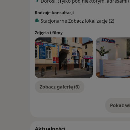
Dorośli (Tylko pod niektórymi adresami)
nadciśnienie tętnicze
Rodzaje konsultacji
Stacjonarne
Zobacz lokalizacje (2)
Zdjęcia i filmy
Zobacz galerię (6)
Pokaż wi
o 
Aktualności