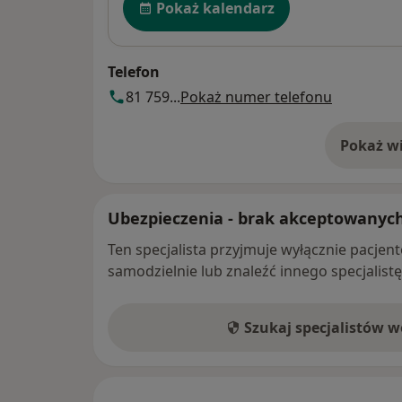
roku życia.
Pokaż kalendarz
Wczesna diagnoza umożliwia rozpocz
skutecznego leczenia i poprawę jakośc
Pacjenta.
Telefon
81 759...
Pokaż numer telefonu
Pokaż wi
o 
Ubezpieczenia - brak akceptowanyc
Ten specjalista przyjmuje wyłącznie pacje
samodzielnie lub znaleźć innego specjalist
Szukaj specjalistów 