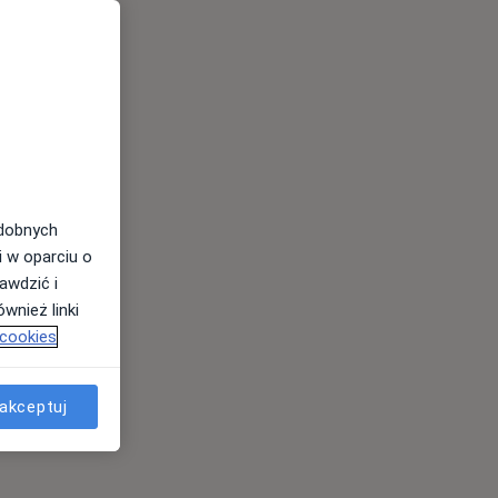
odobnych
i w oparciu o
awdzić i
wnież linki
 cookies
akceptuj