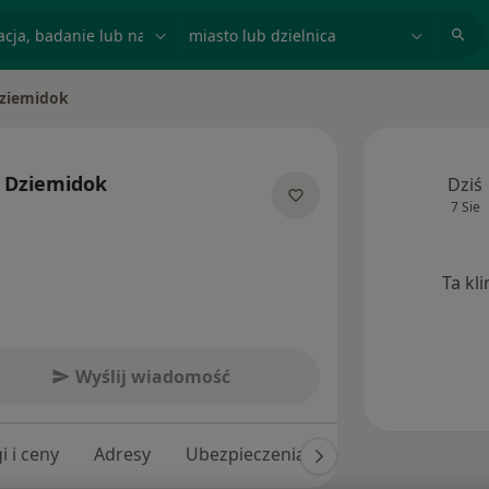
acja, badanie lub nazwisko
miasto lub dzielnica
Dziemidok
to
r Dziemidok
Dziś
7 Sie
cjalizacjach
Ta kl
Wyślij wiadomość
i i ceny
Adresy
Ubezpieczenia
Opinie (38)