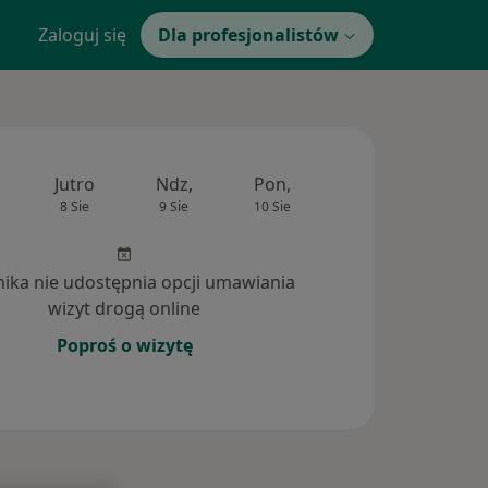
Zaloguj się
Dla profesjonalistów
Jutro
Ndz,
Pon,
Wt,
Śr,
8 Sie
9 Sie
10 Sie
11 Sie
12 Si
inika nie udostępnia opcji umawiania
wizyt drogą online
Poproś o wizytę