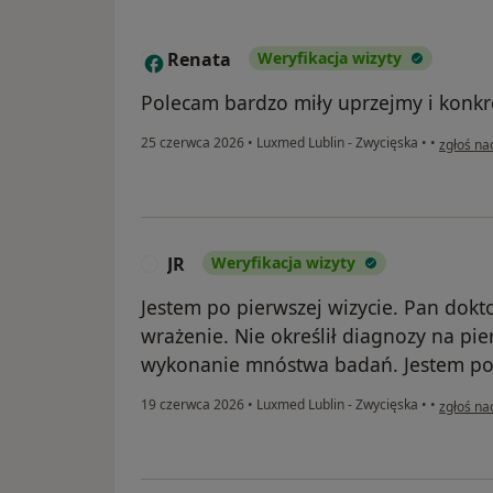
Renata
Weryfikacja wizyty
R
Polecam bardzo miły uprzejmy i konkre
w opinii
25 czerwca 2026
•
Luxmed Lublin - Zwycięska
•
•
zgłoś na
JR
Weryfikacja wizyty
J
Jestem po pierwszej wizycie. Pan dok
wrażenie. Nie określił diagnozy na pier
wykonanie mnóstwa badań. Jestem po
w opinii 
19 czerwca 2026
•
Luxmed Lublin - Zwycięska
•
•
zgłoś na