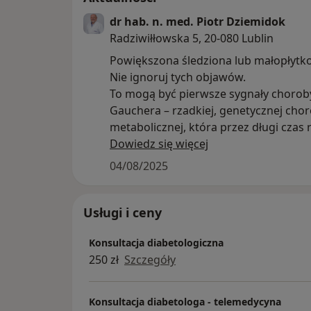
dr hab. n. med. Piotr Dziemidok
Radziwiłłowska 5, 20-080 Lublin
Powiększona śledziona lub małopłytk
Nie ignoruj tych objawów.
To mogą być pierwsze sygnały chorob
Gauchera – rzadkiej, genetycznej cho
metabolicznej, która przez długi czas r
skrycie i niespecyficznie.
Dowiedz się więcej
Typowe objawy, które mogą wskazyw
04/08/2025
chorobę Gauchera:
• Małopłytkowość (PLT <100×10⁹/l)
• Powiększenie śledziony lub wątroby
Usługi i ceny
badaniach obrazowych
Konsultacja diabetologiczna
• Przewlekła niedokrwistość o niejasne
250 zł
Szczegóły
przyczynie
Dodatkowe objawy:
• Bóle kości i stawów
Konsultacja diabetologa - telemedycyna
• Uczucie ciągłego zmęczenia