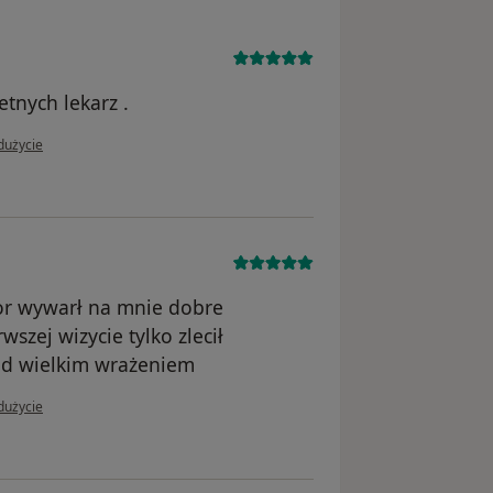
tnych lekarz .
 użytkownika Renata
dużycie
tor wywarł na mnie dobre
wszej wizycie tylko zlecił
d wielkim wrażeniem
użytkownika JR
dużycie