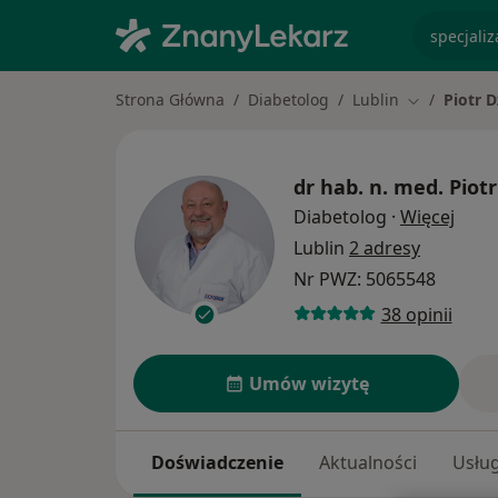
specjaliz
Strona Główna
Diabetolog
Lublin
Piotr 
Zmień mias
dr hab. n. med.
Piot
O spe
Diabetolog
·
Więcej
Lublin
2 adresy
Nr PWZ: 5065548
38 opinii
Umów wizytę
Doświadczenie
Aktualności
Usług