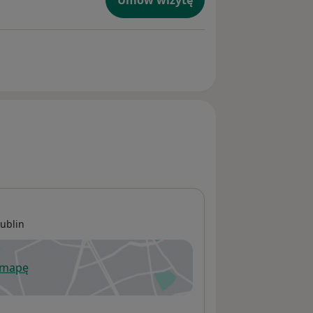
Umów wizytę
 i mózg.
t
zy, co
śledzionie
ić do
cji
ublin
ie
 mapę
acja
wiera się w nowej karcie
od 18.