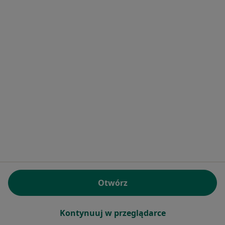
Bezpieczne płatności
lek. Olga Barańska
·
Więcej
Pediatra
112 opinii
Konsultacja telefoniczna
150 zł
Specjalista nie oferuje umawiania online pod tym adresem.
Otwórz
Poproś o wizytę
Kontynuuj w przeglądarce