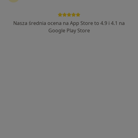
260 opinii
Grunwaldzka 21, Świnoujście
•
Mapa
MediRaj Pomoże
Nasza średnia ocena na App Store to 4.9 i 4.1 na
Konsultacja pediatryczna
250 zł
Google Play Store
Specjalista nie oferuje umawiania online pod tym adresem.
Poproś o wizytę
MEDIRAJ CENTRUM MEDYCZNE SP. Z O.O.
·
Więcej
Pediatria, Chirurgia, Interna