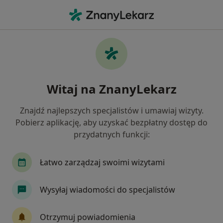
Me
Pediatra • Świnoujście, zachodniopomorskie
Filtry
Mapa
Polecani pediatrzy w Świnoujściu
Witaj na ZnanyLekarz
Jak działają wyniki wyszukiwania
Znajdź najlepszych specjalistów i umawiaj wizyty.
Pobierz aplikację, aby uzyskać bezpłatny dostęp do
przydatnych funkcji:
Łatwo zarządzaj swoimi wizytami
Wysyłaj wiadomości do specjalistów
lek. Anna Volkova
·
Więcej
Pediatra
Otrzymuj powiadomienia