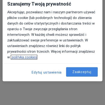
Szanujemy Twoją prywatność
lek. Dzmitry Hanchar
Akceptując, pozwalasz nam i naszym partnerom używać
plików cookie (lub podobnych technologii) do zbierania
W trakcie specjalizacji (Lekarz rodzinny)
danych do celów statystycznych i dostarczania treści w
7 opinii
oparciu o Twoje zwyczaje przeglądania stron
Grunwaldzka 21, Świnoujście
•
Mapa
internetowych. W każdej chwili możesz sprawdzić i
MediRaj Pomoże
zaktualizować swoje preferencje w ustawieniach. W
Konsultacja pediatryczna
250 zł
ustawieniach znajdziesz również linki do polityk
prywatności stron trzecich. Więcej informacji znajdziesz
Specjalista nie oferuje umawiania online pod tym adresem.
w
polityka cookies
Poproś o wizytę
Zaakceptuj
Edytuj ustawienia