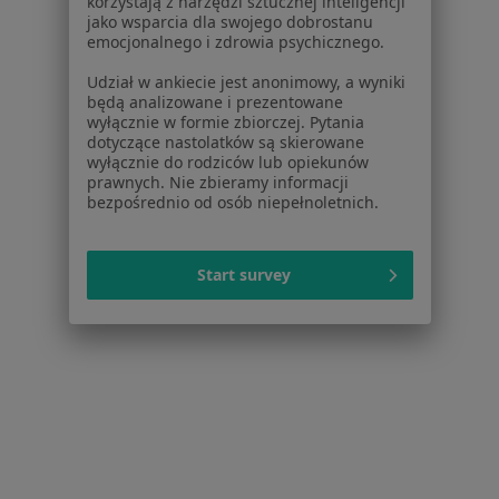
korzystają z narzędzi sztucznej inteligencji
jako wsparcia dla swojego dobrostanu
Konsultacja pediatryczna
160 zł
emocjonalnego i zdrowia psychicznego.
Specjalista nie oferuje umawiania online pod tym adresem.
Udział w ankiecie jest anonimowy, a wyniki
będą analizowane i prezentowane
wyłącznie w formie zbiorczej. Pytania
Poproś o wizytę
dotyczące nastolatków są skierowane
wyłącznie do rodziców lub opiekunów
prawnych. Nie zbieramy informacji
bezpośrednio od osób niepełnoletnich.
Start survey
Bezpieczne płatności
dr n. med. Gabriela Klimkiewicz-
Wojciechowska
·
Więcej
Pediatra
61 opinii