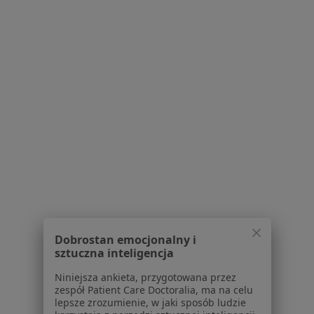
346 opinii
Popularny specjalista: pacjenci chętnie płacą
online
Konsultacja lekarza chorób zakaźnych dzieci
270 zł
Specjalista nie oferuje umawiania online pod tym adresem.
Poproś o wizytę
Dobrostan emocjonalny i
sztuczna inteligencja
dr n. med. Anna Kroteń
Niniejsza ankieta, przygotowana przez
zespół Patient Care Doctoralia, ma na celu
·
Więcej
Pediatra, Lekarz rodzinny
lepsze zrozumienie, w jaki sposób ludzie
457 opinii