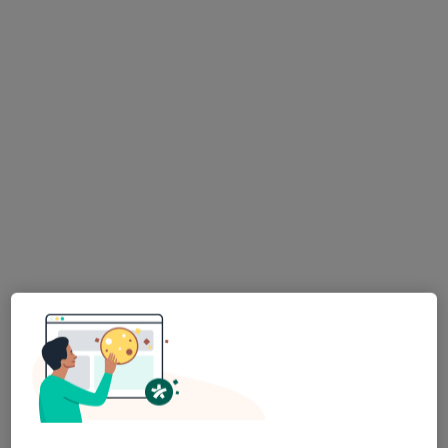
W trakcie specjalizacji (Lekarz rodzinny)
7 opinii
Adres
Online
Grunwaldzka 21, Świnoujście
•
Mapa
MediRaj Pomoże
Konsultacja online
220 zł
Specjalista nie oferuje umawiania online pod tym adresem.
Poproś o wizytę