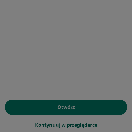
112 opinii
Konsultacja telefoniczna
150 zł
Specjalista nie oferuje umawiania online pod tym adresem.
Poproś o wizytę
Otwórz
Bezpieczne płatności
lek. Magdalena Pawłowska-Molga
·
Więcej
Pediatra
Kontynuuj w przeglądarce
265 opinii