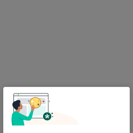
Konsultacja pediatryczna
Brak ceny
Specjalista nie oferuje umawiania online pod tym adresem.
Poproś o wizytę
Danuta Świderska
Pediatra
7 opinii
Wrocławska 2, Syców
•
Mapa
SPZOZ Przychodnia im. dr. Jakimowicza