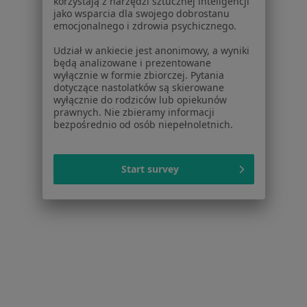
korzystają z narzędzi sztucznej inteligencji
jako wsparcia dla swojego dobrostanu
emocjonalnego i zdrowia psychicznego.
Bezpieczne płatności
Udział w ankiecie jest anonimowy, a wyniki
będą analizowane i prezentowane
dr n. med. Gabriela Klimkiewicz-
wyłącznie w formie zbiorczej. Pytania
Wojciechowska
dotyczące nastolatków są skierowane
wyłącznie do rodziców lub opiekunów
·
Więcej
Pediatra
prawnych. Nie zbieramy informacji
61 opinii
bezpośrednio od osób niepełnoletnich.
Konsultacja pediatryczna
149 zł
Specjalista nie oferuje umawiania online pod tym adresem.
Start survey
Poproś o wizytę