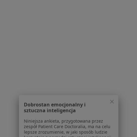
dr n. med. Anna Kroteń
·
Więcej
Pediatra, Lekarz rodzinny
457 opinii
Konsultacja pediatryczna
160 zł
Specjalista nie oferuje umawiania online pod tym adresem.
Poproś o wizytę
Dobrostan emocjonalny i
sztuczna inteligencja
Niniejsza ankieta, przygotowana przez
zespół Patient Care Doctoralia, ma na celu
lepsze zrozumienie, w jaki sposób ludzie