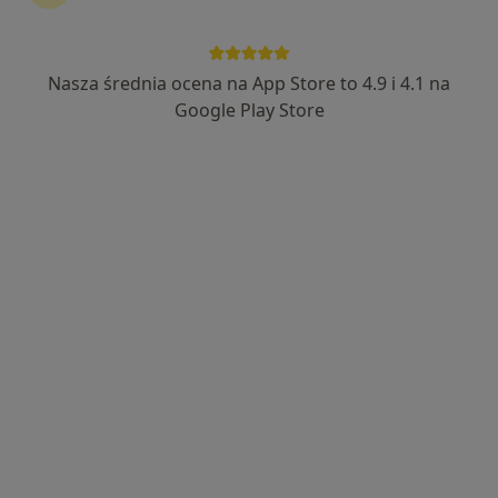
·
Więcej
Pediatria, Interna, Ginekologia
185 opinii
Oleśnicka 25, Syców
•
Mapa
Nasza średnia ocena na App Store to 4.9 i 4.1 na
Brak dostępnych specjalistów z wolnymi terminami w tym centrum medycznym.
Google Play Store
Pokaż profil
lek. Joanna Sapota
·
Więcej
Pediatra
19 opinii