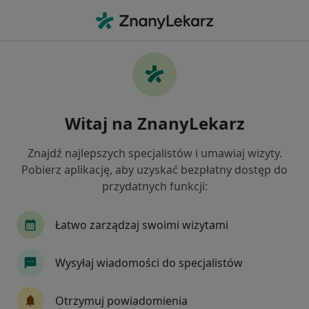
Me
Pediatra • Międzybórz, dolnośląskie
Filtry
Mapa
Polecani pediatrzy w Międzyborzu
Witaj na ZnanyLekarz
Jak działają wyniki wyszukiwania
Znajdź najlepszych specjalistów i umawiaj wizyty.
Pobierz aplikację, aby uzyskać bezpłatny dostęp do
przydatnych funkcji:
Łatwo zarządzaj swoimi wizytami
Wysyłaj wiadomości do specjalistów
Przychodnie Penta Hospitals Oleśnica,
Syców, Bierutów (EuroMediCare)
Otrzymuj powiadomienia