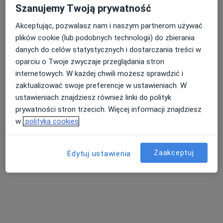
Szanujemy Twoją prywatność
Konsultacja pediatryczna
Brak ceny
Specjalista nie oferuje umawiania online pod tym adresem.
Akceptując, pozwalasz nam i naszym partnerom używać
plików cookie (lub podobnych technologii) do zbierania
Poproś o wizytę
danych do celów statystycznych i dostarczania treści w
oparciu o Twoje zwyczaje przeglądania stron
internetowych. W każdej chwili możesz sprawdzić i
zaktualizować swoje preferencje w ustawieniach. W
ustawieniach znajdziesz również linki do polityk
prywatności stron trzecich. Więcej informacji znajdziesz
w
polityka cookies
Zaakceptuj
Edytuj ustawienia
lek. Aleksandra Kołomyjec
Pediatra
3 opinie
Wrocławska 2, Syców
•
Mapa
SPZOZ Przychodnia im. dr. Jakimowicza