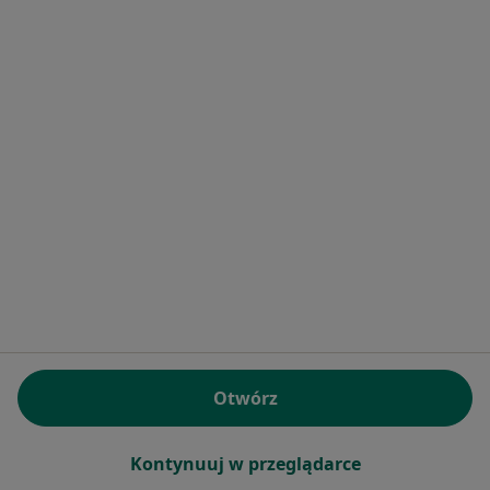
Bezpieczne płatności
dr n. med. Aleksandra Kindracka
·
Więcej
Pediatra, Alergolog
830 opinii
Specjalista nie oferuje umawiania online pod tym adresem.
Poproś o wizytę
Otwórz
Kontynuuj w przeglądarce