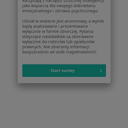
korzystają z narzędzi sztucznej inteligencji
jako wsparcia dla swojego dobrostanu
emocjonalnego i zdrowia psychicznego.
Udział w ankiecie jest anonimowy, a wyniki
będą analizowane i prezentowane
wyłącznie w formie zbiorczej. Pytania
dotyczące nastolatków są skierowane
wyłącznie do rodziców lub opiekunów
prawnych. Nie zbieramy informacji
bezpośrednio od osób niepełnoletnich.
Bezpieczne płatności
dr n. med. Gabriela Klimkiewicz-
Start survey
Wojciechowska
·
Więcej
Pediatra
61 opinii
Konsultacja pediatryczna
149 zł
Specjalista nie oferuje umawiania online pod tym adresem.
Poproś o wizytę