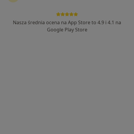
dr n. med. Marian Ołpiński
·
Więcej
Pediatra, Hematolog dziecięcy, Onkolog dziecięcy
Nasza średnia ocena na App Store to 4.9 i 4.1 na
834 opinie
Google Play Store
Adres
Online
Tysiąclecia 3/28, Biecz
•
Mapa
Prywatny Gabinet Pediatryczny Dr med. Marian Ołpiński Specjalista Chorób Dziecięcych i Hematologii i Onkologii Dziecięcej
Konsultacja pediatryczna (dzieci chore)
od 180 zł
Specjalista nie oferuje umawiania online pod tym adresem.
Poproś o wizytę