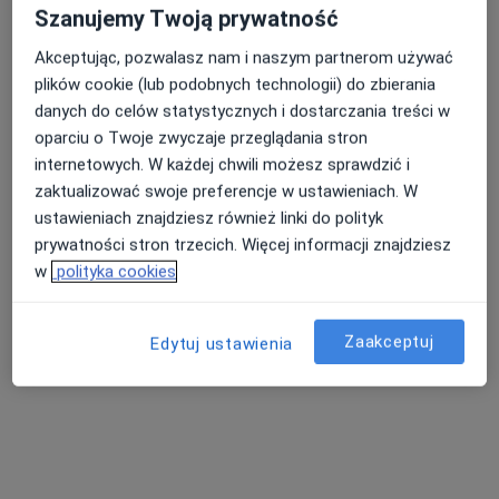
Szanujemy Twoją prywatność
Grażyna Teresa Rasińska
Akceptując, pozwalasz nam i naszym partnerom używać
plików cookie (lub podobnych technologii) do zbierania
Pediatra
danych do celów statystycznych i dostarczania treści w
Krzywa 75, Krzywa
•
Mapa
oparciu o Twoje zwyczaje przeglądania stron
PRYWATNY GABINET LEKARSKI LEK MED PEDIATRA RASIŃSKA GRAŻYNA
internetowych. W każdej chwili możesz sprawdzić i
Specjalista nie oferuje umawiania online pod tym adresem.
zaktualizować swoje preferencje w ustawieniach. W
ustawieniach znajdziesz również linki do polityk
Poproś o wizytę
prywatności stron trzecich. Więcej informacji znajdziesz
w
polityka cookies
Zaakceptuj
Edytuj ustawienia
Halina Maria Kuś