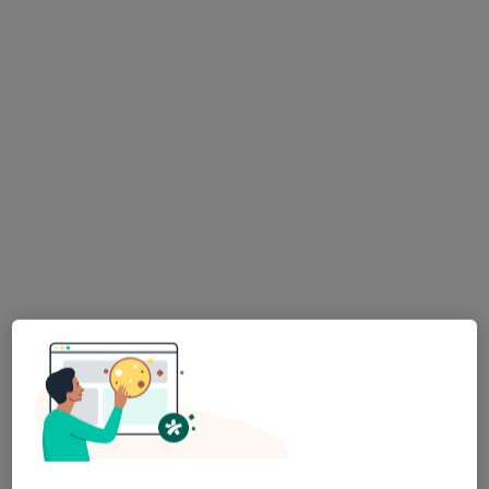
Adma-Med Przychodnia Lekarska
·
Więcej
Pediatria, Alergologia, Chirurgia
Grunwaldzka 36, Grybów
•
Mapa
Brak dostępnych specjalistów z wolnymi terminami w tym centrum medycznym.
Pokaż profil