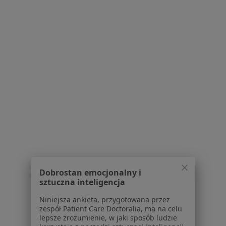
Poproś o wizytę
Bezpieczne płatności
lek. Olga Barańska
·
Więcej
Pediatra
112 opinii
Dobrostan emocjonalny i
Konsultacja telefoniczna
150 zł
sztuczna inteligencja
Specjalista nie oferuje umawiania online pod tym adresem.
Niniejsza ankieta, przygotowana przez
zespół Patient Care Doctoralia, ma na celu
lepsze zrozumienie, w jaki sposób ludzie
Poproś o wizytę