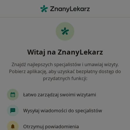
Me
Pediatra • Gorlice, małopolskie
Filtry
Ubezpieczenie
Mapa
Polecani pediatrzy w Gorlicach
Witaj na ZnanyLekarz
Jak działają wyniki wyszukiwania
Znajdź najlepszych specjalistów i umawiaj wizyty.
Pobierz aplikację, aby uzyskać bezpłatny dostęp do
Wybierz swoje ubezpieczenie
przydatnych funkcji:
Łatwo zarządzaj swoimi wizytami
Wysyłaj wiadomości do specjalistów
Otrzymuj powiadomienia