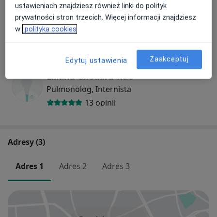
ustawieniach znajdziesz również linki do polityk
prywatności stron trzecich. Więcej informacji znajdziesz
Andrzej Łęcki
w
polityka cookies
Internista, Diabetolog
4 opinie
Zaakceptuj
Edytuj ustawienia
Liliana Chodara-Kuc
Pulmonolog, Internista
13 opinii
Adresy (3)
Adres 1
Adres 2
Adres 3