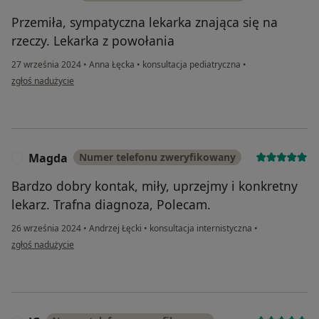
Przemiła, sympatyczna lekarka znająca się na
rzeczy. Lekarka z powołania
27 września 2024
•
Anna Łęcka
•
konsultacja pediatryczna
•
w opinii użytkownika Ewelina
zgłoś nadużycie
Magda
Numer telefonu zweryfikowany
M
Bardzo dobry kontak, miły, uprzejmy i konkretny
lekarz. Trafna diagnoza, Polecam.
26 września 2024
•
Andrzej Łęcki
•
konsultacja internistyczna
•
w opinii użytkownika Magda
zgłoś nadużycie