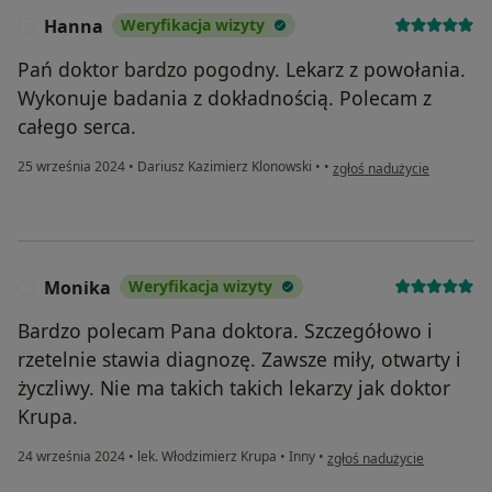
Hanna
Weryfikacja wizyty
H
Pań doktor bardzo pogodny. Lekarz z powołania.
Wykonuje badania z dokładnością. Polecam z
całego serca.
w opinii użytkownika Han
25 września 2024
•
Dariusz Kazimierz Klonowski
•
•
zgłoś nadużycie
Monika
Weryfikacja wizyty
M
Bardzo polecam Pana doktora. Szczegółowo i
rzetelnie stawia diagnozę. Zawsze miły, otwarty i
życzliwy. Nie ma takich takich lekarzy jak doktor
Krupa.
w opinii użytkownika Moni
24 września 2024
•
lek. Włodzimierz Krupa
•
Inny
•
zgłoś nadużycie