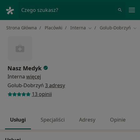
Me
Czego szukasz?
Strona Główna
Placówki
Interna
Golub-Dobrzyń
Zmień miasto
Zmi
Nasz Medyk
Interna
więcej
Golub-Dobrzyń
3 adresy
13 opinii
Usługi
Specjaliści
Adresy
Opinie
Usługi