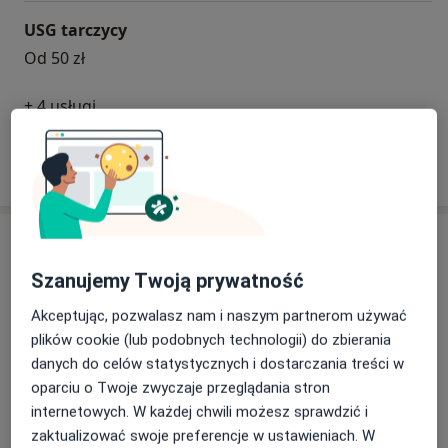
USG tarczycy
Od 50 zł
+ 4 usługi
W jaki sposób ustalane są ceny?
Specjaliści
Szanujemy Twoją prywatność
Internista
Akceptując, pozwalasz nam i naszym partnerom używać
plików cookie (lub podobnych technologii) do zbierania
danych do celów statystycznych i dostarczania treści w
lek. Włodzimierz Krupa
oparciu o Twoje zwyczaje przeglądania stron
Internista, Nefrolog
internetowych. W każdej chwili możesz sprawdzić i
6 opinii
zaktualizować swoje preferencje w ustawieniach. W