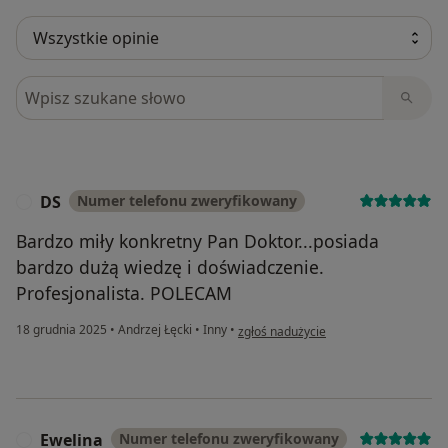
Szukaj w opiniach
DS
Numer telefonu zweryfikowany
D
Bardzo miły konkretny Pan Doktor...posiada
bardzo dużą wiedzę i doświadczenie.
Profesjonalista. POLECAM
w opinii użytkownika DS
18 grudnia 2025
•
Andrzej Łęcki
•
Inny
•
zgłoś nadużycie
Ewelina
Numer telefonu zweryfikowany
E