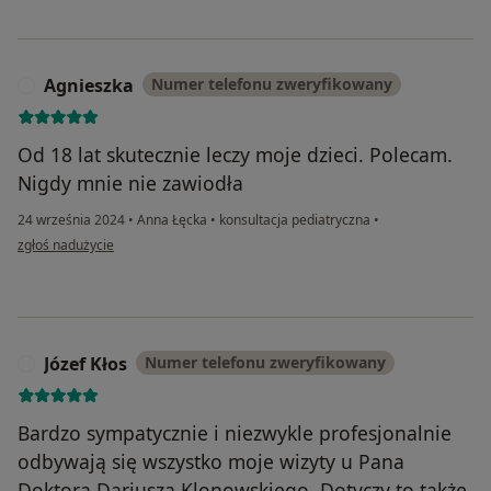
Agnieszka
Numer telefonu zweryfikowany
A
Od 18 lat skutecznie leczy moje dzieci. Polecam.
Nigdy mnie nie zawiodła
24 września 2024
•
Anna Łęcka
•
konsultacja pediatryczna
•
w opinii użytkownika Agnieszka
zgłoś nadużycie
Józef Kłos
Numer telefonu zweryfikowany
J
Bardzo sympatycznie i niezwykle profesjonalnie
odbywają się wszystko moje wizyty u Pana
Doktora Dariusza Klonowskiego. Dotyczy to także