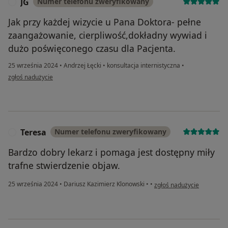
JG
Numer telefonu zweryfikowany
J
Jak przy każdej wizycie u Pana Doktora- pełne
zaangażowanie, cierpliwość,dokładny wywiad i
dużo poświęconego czasu dla Pacjenta.
25 września 2024
•
Andrzej Łęcki
•
konsultacja internistyczna
•
w opinii użytkownika JG
zgłoś nadużycie
Teresa
Numer telefonu zweryfikowany
T
Bardzo dobry lekarz i pomaga jest dostępny miły
trafne stwierdzenie objaw.
w opinii użytkownika Tere
25 września 2024
•
Dariusz Kazimierz Klonowski
•
•
zgłoś nadużycie