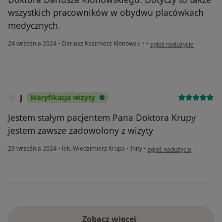
wszystkich pracowników w obydwu placówkach
medycznych.
w opinii użytkownika Józef
24 września 2024
•
Dariusz Kazimierz Klonowski
•
•
zgłoś nadużycie
J
Weryfikacja wizyty
Jestem stałym pacjentem Pana Doktora Krupy
jestem zawsze zadowolony z wizyty
w opinii użytkownika J
23 września 2024
•
lek. Włodzimierz Krupa
•
Inny
•
zgłoś nadużycie
Zobacz więcej