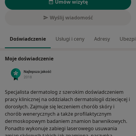
Umów wizytę
Wyślij wiadomość
Doświadczenie
Usługi i ceny
Adresy
Ubezpi
Moje doświadczenie
Specjalista dermatolog z szerokim doświadczeniem
pracy klinicznej na oddziałach dermatologii dziecięcej i
dorosłych. Zajmuje się leczeniem chorób skóry i
chorób wenerycznych a także profilaktycznym
dermoskopowym badaniem znamion barwnikowych.
Ponadto wykonuje zabiegi laserowego usuwania
zmian skórnych takich jak znamiona, naczynka,