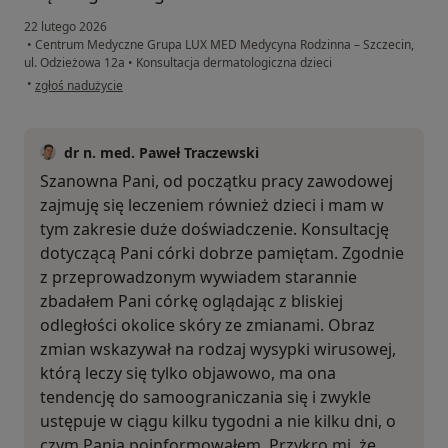
22 lutego 2026
•
Centrum Medyczne Grupa LUX MED Medycyna Rodzinna – Szczecin,
ul. Odzieżowa 12a
•
Konsultacja dermatologiczna dzieci
w opinii użytkownika Magda
•
zgłoś nadużycie
dr n. med. Paweł Traczewski
Szanowna Pani, od początku pracy zawodowej
zajmuję się leczeniem również dzieci i mam w
tym zakresie duże doświadczenie. Konsultację
dotyczącą Pani córki dobrze pamiętam. Zgodnie
z przeprowadzonym wywiadem starannie
zbadałem Pani córkę oglądając z bliskiej
odległości okolice skóry ze zmianami. Obraz
zmian wskazywał na rodzaj wysypki wirusowej,
którą leczy się tylko objawowo, ma ona
tendencję do samoograniczania się i zwykle
ustępuje w ciągu kilku tygodni a nie kilku dni, o
czym Panią poinformowałem. Przykro mi, że