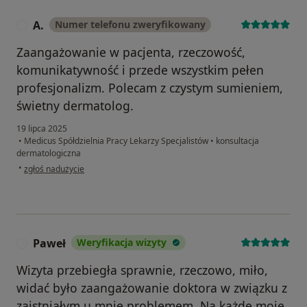
A.
Numer telefonu zweryfikowany
A
Zaangażowanie w pacjenta, rzeczowość,
komunikatywność i przede wszystkim pełen
profesjonalizm. Polecam z czystym sumieniem,
świetny dermatolog.
19 lipca 2025
•
Medicus Spółdzielnia Pracy Lekarzy Specjalistów
•
konsultacja
dermatologiczna
w opinii użytkownika A.
•
zgłoś nadużycie
Paweł
Weryfikacja wizyty
P
Wizyta przebiegła sprawnie, rzeczowo, miło,
widać było zaangażowanie doktora w związku z
zaistniałym u mnie problemem. Na każde moje