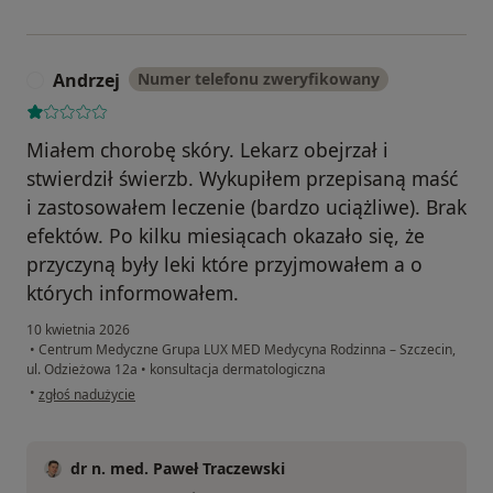
Andrzej
Numer telefonu zweryfikowany
A
Miałem chorobę skóry. Lekarz obejrzał i
stwierdził świerzb. Wykupiłem przepisaną maść
i zastosowałem leczenie (bardzo uciążliwe). Brak
efektów. Po kilku miesiącach okazało się, że
przyczyną były leki które przyjmowałem a o
których informowałem.
10 kwietnia 2026
•
Centrum Medyczne Grupa LUX MED Medycyna Rodzinna – Szczecin,
ul. Odzieżowa 12a
•
konsultacja dermatologiczna
w opinii użytkownika Andrzej
•
zgłoś nadużycie
dr n. med. Paweł Traczewski