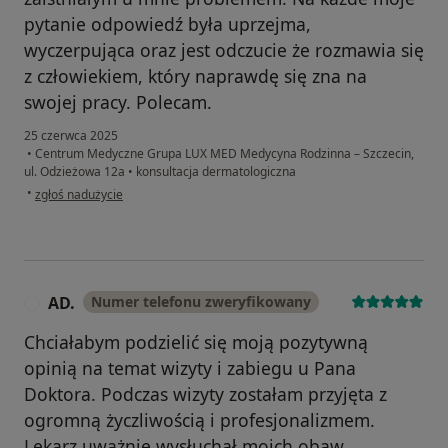
pytanie odpowiedź była uprzejma,
wyczerpująca oraz jest odczucie że rozmawia się
z człowiekiem, który naprawdę się zna na
swojej pracy. Polecam.
25 czerwca 2025
•
Centrum Medyczne Grupa LUX MED Medycyna Rodzinna – Szczecin,
ul. Odzieżowa 12a
•
konsultacja dermatologiczna
w opinii użytkownika Paweł
•
zgłoś nadużycie
AD.
Numer telefonu zweryfikowany
A
Chciałabym podzielić się moją pozytywną
opinią na temat wizyty i zabiegu u Pana
Doktora. Podczas wizyty zostałam przyjęta z
ogromną życzliwością i profesjonalizmem.
Lekarz uważnie wysłuchał moich obaw,