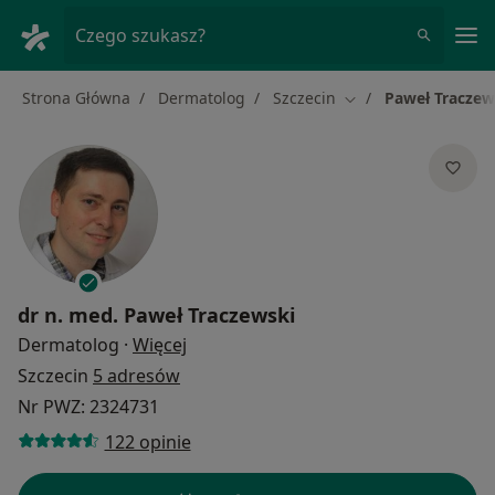
Me
Czego szukasz?
Strona Główna
Dermatolog
Szczecin
Paweł Traczew
Zmień miasto
dr n. med.
Paweł Traczewski
O specjalizacjach
Dermatolog
·
Więcej
Szczecin
5 adresów
Nr PWZ: 2324731
122 opinie