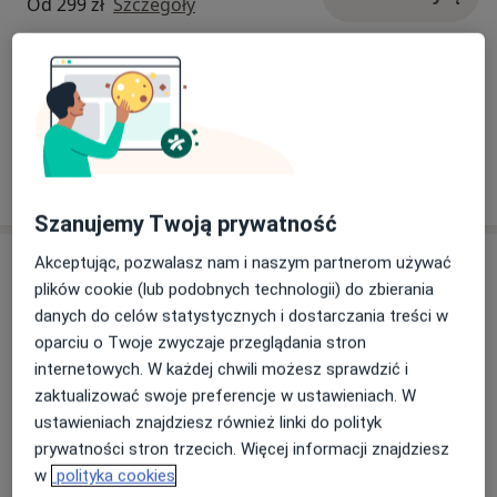
Od 299 zł
Szczegóły
Konsultacja wenerologiczna
290 zł
Szczegóły
W jaki sposób ustalane są ceny?
Szanujemy Twoją prywatność
Adresy (5)
Akceptując, pozwalasz nam i naszym partnerom używać
plików cookie (lub podobnych technologii) do zbierania
Adres 1
Adres 2
Adres 3
Adres 4
Adres 5
danych do celów statystycznych i dostarczania treści w
oparciu o Twoje zwyczaje przeglądania stron
internetowych. W każdej chwili możesz sprawdzić i
zaktualizować swoje preferencje w ustawieniach. W
Centrum Medyczne Grupa LUX MED
ustawieniach znajdziesz również linki do polityk
Medycyna Rodzinna – Szczecin, ul.
prywatności stron trzecich. Więcej informacji znajdziesz
Odzieżowa 12a
w
polityka cookies
ul. Odzieżowa 12a,
71-502
Szczecin