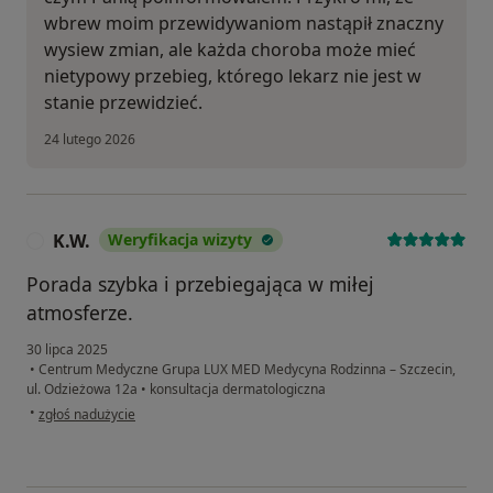
wbrew moim przewidywaniom nastąpił znaczny
wysiew zmian, ale każda choroba może mieć
nietypowy przebieg, którego lekarz nie jest w
stanie przewidzieć.
24 lutego 2026
K.W.
Weryfikacja wizyty
K
Porada szybka i przebiegająca w miłej
atmosferze.
30 lipca 2025
•
Centrum Medyczne Grupa LUX MED Medycyna Rodzinna – Szczecin,
ul. Odzieżowa 12a
•
konsultacja dermatologiczna
w opinii użytkownika K.W.
•
zgłoś nadużycie