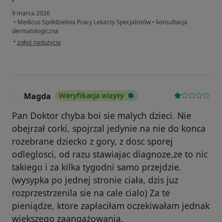
9 marca 2026
•
Medicus Spółdzielnia Pracy Lekarzy Specjalistów
•
konsultacja
dermatologiczna
w opinii użytkownika A.K.
•
zgłoś nadużycie
Magda
Weryfikacja wizyty
M
Pan Doktor chyba boi sie malych dzieci. Nie
obejrzał corki, spojrzal jedynie na nie do konca
rozebrane dziecko z gory, z dosc sporej
odleglosci, od razu stawiajac diagnoze,ze to nic
takiego i za kilka tygodni samo przejdzie.
(wysypka po jednej stronie ciała, dzis juz
rozprzestrzenila sie na cale cialo) Za te
pieniądze, ktore zapłaciłam oczekiwałam jednak
większego zaangażowania.