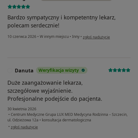
Bardzo sympatyczny i kompetentny lekarz,
polecam serdecznie!
w opinii użytkownika Magda M
10 czerwca 2026
•
W innym miejscu
•
Inny
•
zgłoś nadużycie
Danuta
Weryfikacja wizyty
D
Duże zaangażowanie lekarza,
szczegółowe wyjaśnienie.
Profesjonalne podejście do pacjenta.
30 kwietnia 2026
•
Centrum Medyczne Grupa LUX MED Medycyna Rodzinna – Szczecin,
ul. Odzieżowa 12a
•
konsultacja dermatologiczna
w opinii użytkownika Danuta
•
zgłoś nadużycie