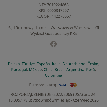
NIP: ⁠7010224868
KRS: ⁠0000347997
REGON: ⁠142276657
Sąd Rejonowy dla m.st. Warszawy w Warszawie XII
Wydział Gospodarczy KRS
Facebook
otwiera się w nowej karcie
otwiera się w nowej karcie
otwiera się w nowej karcie
otwiera się w nowej karcie
otwiera się w nowej karci
otwiera się
otwi
Polska
,
Türkiye
,
España
,
Italia
,
Deutschland
,
Česko
,
otwiera się w nowej karcie
otwiera się w nowej karcie
otwiera się w nowej karcie
otwiera się w nowej kar
otwiera się 
otwier
Portugal
,
México
,
Chile
,
Brasil
,
Argentina
,
Perú
,
otwiera się w nowej karc
Colombia
Płatności kartą
ROZPORZĄDZENIE (UE) 2022/2065 (DSA) art. 24:
15.395.179 użytkowników/miesiąc - Czerwiec 2026