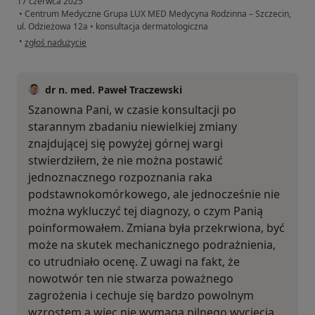
17 czerwca 2025
•
Centrum Medyczne Grupa LUX MED Medycyna Rodzinna – Szczecin,
ul. Odzieżowa 12a
•
konsultacja dermatologiczna
w opinii użytkownika Bea
•
zgłoś nadużycie
dr n. med. Paweł Traczewski
Szanowna Pani, w czasie konsultacji po
starannym zbadaniu niewielkiej zmiany
znajdującej się powyżej górnej wargi
stwierdziłem, że nie można postawić
jednoznacznego rozpoznania raka
podstawnokomórkowego, ale jednocześnie nie
można wykluczyć tej diagnozy, o czym Panią
poinformowałem. Zmiana była przekrwiona, być
może na skutek mechanicznego podrażnienia,
co utrudniało ocenę. Z uwagi na fakt, że
nowotwór ten nie stwarza poważnego
zagrożenia i cechuje się bardzo powolnym
wzrostem a więc nie wymaga pilnego wycięcia,