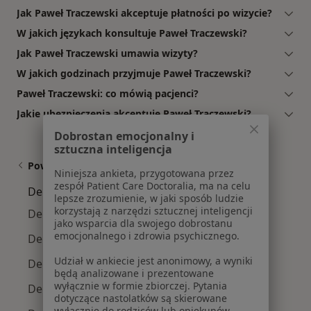
Jak Paweł Traczewski akceptuje płatności po wizycie?
W jakich językach konsultuje Paweł Traczewski?
Jak Paweł Traczewski umawia wizyty?
W jakich godzinach przyjmuje Paweł Traczewski?
Paweł Traczewski: co mówią pacjenci?
Jakie ubezpieczenia akceptuje Paweł Traczewski?
Dobrostan emocjonalny i
sztuczna inteligencja
Powiązane wyszukiwania
Niniejsza ankieta, przygotowana przez
zespół Patient Care Doctoralia, ma na celu
Dermatolodzy w pobliżu
lepsze zrozumienie, w jaki sposób ludzie
korzystają z narzędzi sztucznej inteligencji
Dermatolodzy Prawobrzeże
jako wsparcia dla swojego dobrostanu
emocjonalnego i zdrowia psychicznego.
Dermatolodzy Gumieńce
Udział w ankiecie jest anonimowy, a wyniki
Dermatolodzy Turzyn
będą analizowane i prezentowane
wyłącznie w formie zbiorczej. Pytania
Dermatolodzy Nowe Miasto
dotyczące nastolatków są skierowane
wyłącznie do rodziców lub opiekunów