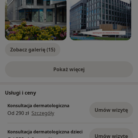
– brodawki wirusowe
– choroby przenoszone drogą płciową
– bielactwo
– choroby zakaźne skóry
Zobacz galerię (15)
Pokaż więcej
o doświadczeniu
Usługi i ceny
Konsultacja dermatologiczna
Umów wizytę
Od 290 zł
Szczegóły
Konsultacja dermatologiczna dzieci
Umów wizytę