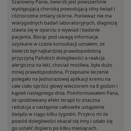
Szanowny Panie, świerzb jest powszechnie
występującą chorobą powodującą silny świąd i
różnorodne zmiany skórne. Ponieważ nie ma
wiarygodnych badań laboratoryjnych, diagnozę
stawia się w oparciu o wywiad i badanie
pacjenta. Biorąc pod uwagę informacje
uzyskane w czasie konsultacji uznałem, że
świerzb był najbardziej prawdopodobną
przyczyną Pańskich dolegliwości a reakcja
alergiczna na leki, chociaż możliwa, była dużo
mniej prawdopodobna. Przepisane leczenie
polegało na jednorazowej aplikacji kremu na
całe ciało oprócz głowy wieczorem na 8 godzin i
kąpieli następnego dnia. Poinformowałem Pana,
że spodziewany efekt terapii to znaczna
redukcja a następnie całkowite ustąpienie
świądu w ciągu kilku tygodni. Przykro mi że
powód dolegliwości okazał się inny i udało się
go ustalić dopiero po kilku miesiącach.