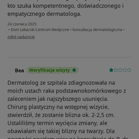
kto szuka kompetentnego, doświadczonego i
empatycznego dermatologa.
24 czerwca 2025
•
Dom Lekarski Centrum Medyczne
•
konsultacja dermatologiczna
•
w opinii użytkownika AD.
zgłoś nadużycie
Bea
Weryfikacja wizyty
B
Dermatolog ze szpitala zdiagnozowała na
moich ustach raka podstawnokomórkowego z
zaleceniem jak najszybszego usunięcia.
Chirurg plastyczny na wstępnej wizycie,
stwierdził, że zostanie blizna ok. 2-2,5 cm.
Ustaliliśmy termin wycięcia zmiany, ale
obawiałam się takiej blizny na twarzy. Dla
pewności poszłam więc na konsultację do P. dr