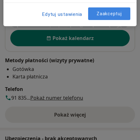
Zaakceptuj
Powiększ mapę
Edytuj ustawienia
otwiera się w nowej karcie
Dostępność
Pokaż kalendarz
Metody płatności (wizyty prywatne)
Gotówka
Karta płatnicza
Telefon
91 835...
Pokaż numer telefonu
Pokaż więcej
o adresie
Ubezpieczenia - brak akceptowanych