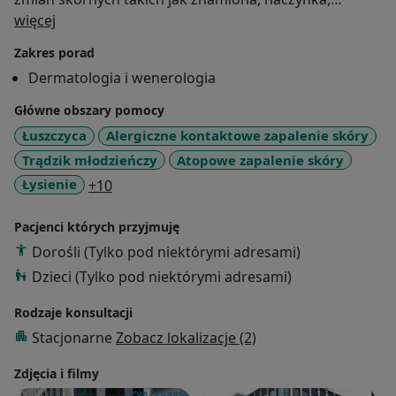
O mnie
włókniaki i brodawki. Jako członek Polskiego
więcej
Towarzystwa Dermatologicznego stale podnosi swoje
Zakres porad
kwalifikacje uczestnicząc w specjalistycznych kursach i
Dermatologia i wenerologia
konferencjach. Jest również autorem licznych
artykułów w czasopismach naukowych polskich i
Główne obszary pomocy
zagranicznych.
Łuszczyca
Alergiczne kontaktowe zapalenie skóry
Trądzik młodzieńczy
Atopowe zapalenie skóry
Zainteresowania zawodowe:
a11y_sr_more_diseases
Łysienie
+10
– łuszczyca
Pacjenci których przyjmuję
– alergiczne kontaktowe zapalenie skóry
Dorośli (Tylko pod niektórymi adresami)
– trądzik młodzieńczy
– atopowe zapalenie skóry
Dzieci (Tylko pod niektórymi adresami)
– łysienie
Rodzaje konsultacji
– trądzik różowaty
Stacjonarne
Zobacz lokalizacje (2)
– grzybica skóry i paznokci
– zmiany naczyniowe
Zdjęcia i filmy
– liszaj płaski