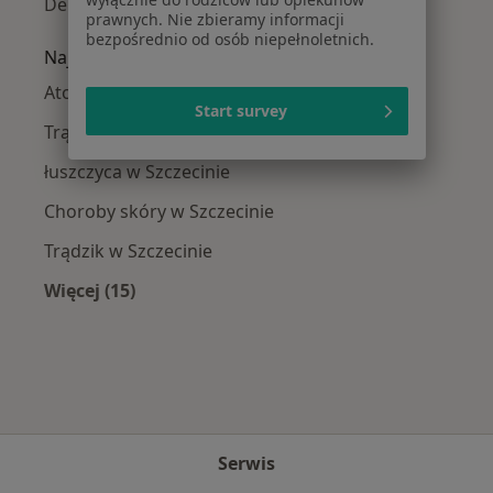
Dermatolodzy Śródmieście
prawnych. Nie zbieramy informacji
bezpośrednio od osób niepełnoletnich.
Najczęście leczone choroby
Atopowe zapalenie skóry w Szczecinie
Start survey
Trądzik różowaty w Szczecinie
łuszczyca w Szczecinie
Choroby skóry w Szczecinie
Trądzik w Szczecinie
Więcej (15)
Więcej w kategorii: Najczęście leczone chorob
Serwis