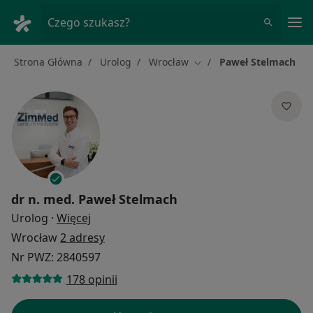
Me
Czego szukasz?
Strona Główna
Urolog
Wrocław
Paweł Stelmach
Zmień miasto
dr n. med.
Paweł Stelmach
O specjalizacjach
Urolog
·
Więcej
Wrocław
2 adresy
Nr PWZ: 2840597
178 opinii