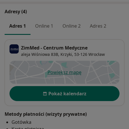
Adresy (4)
Adres 1
Online 1
Online 2
Adres 2
ZimMed - Centrum Medyczne
aleja Wiśniowa 83B,
Krzyki
, 53-126
Wrocław
Powiększ mapę
otwiera się w nowej karcie
Dostępność
Pokaż kalendarz
Metody płatności (wizyty prywatne)
Gotówka
Karta płatnicza