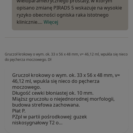
wieloparametrycznego prostaty, w którym
opisano zmianę PIRADS 5 wskazuje na wysokie
ryzyko obecności ogniska raka istotnego
klinicznie.…
Więcej
Gruczoł krokowy o wym. ok. 33 x 56 x 48 mm, v= 46,12 ml, wpukla się nieco
do pęcherza moczowego. Dł
Gruczoł krokowy o wym. ok. 33 x 56 x 48 mm, v=
46,12 ml, wpukla się nieco do pęcherza
moczowego.
Długość cewki błoniastej ok. 10 mm.
Miąższ gruczołu o niejednorodnej morfologii,
budowa strefowa zachowana.
Płat P.
PZpl w partii pośrodkowej: guzek
niskosygnałowy T2 o…