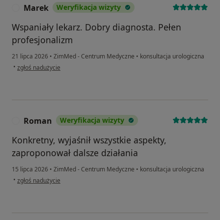
Marek
Weryfikacja wizyty
M
Wspaniały lekarz. Dobry diagnosta. Pełen
profesjonalizm
21 lipca 2026
•
ZimMed - Centrum Medyczne
•
konsultacja urologiczna
w opinii użytkownika Marek
•
zgłoś nadużycie
Roman
Weryfikacja wizyty
R
Konkretny, wyjaśnił wszystkie aspekty,
zaproponował dalsze działania
15 lipca 2026
•
ZimMed - Centrum Medyczne
•
konsultacja urologiczna
w opinii użytkownika Roman
•
zgłoś nadużycie