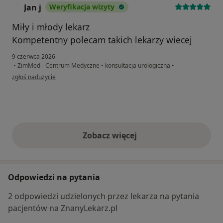
Jan j
Weryfikacja wizyty
J
Miły i młody lekarz
Kompetentny polecam takich lekarzy wiecej
9 czerwca 2026
•
ZimMed - Centrum Medyczne
•
konsultacja urologiczna
•
w opinii użytkownika Jan j
zgłoś nadużycie
Zobacz więcej
opinie powyżej
Odpowiedzi na pytania
2 odpowiedzi udzielonych przez lekarza na pytania
pacjentów na ZnanyLekarz.pl