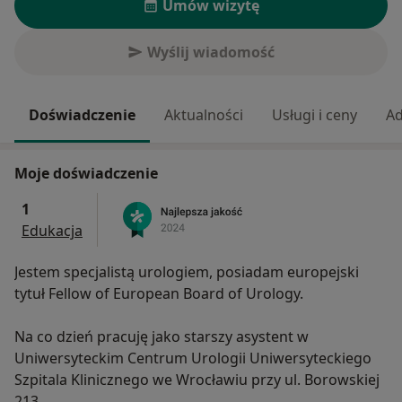
Umów wizytę
Wyślij wiadomość
Doświadczenie
Aktualności
Usługi i ceny
Ad
Moje doświadczenie
1
Edukacja
Jestem specjalistą urologiem, posiadam europejski
tytuł Fellow of European Board of Urology.
Na co dzień pracuję jako starszy asystent w
Uniwersyteckim Centrum Urologii Uniwersyteckiego
Szpitala Klinicznego we Wrocławiu przy ul. Borowskiej
213.