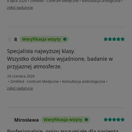
8 lipca 2026
•
ZimMed - Centrum Medyczne
•
konsultacja urologiczna
•
w opinii użytkownika PC
zgłoś nadużycie
R
Weryfikacja wizyty
Specjalista najwyższej klasy.
Wszystko dokładnie wyjaśnione, badanie w
przyjaznej atmosferze.
24 czerwca 2026
•
ZimMed - Centrum Medyczne
•
Konsultacja andrologiczna
•
w opinii użytkownika R
zgłoś nadużycie
Mirosława
Weryfikacja wizyty
M
Profesjonalnie, opisy zrozumiałe dla pacjenta,