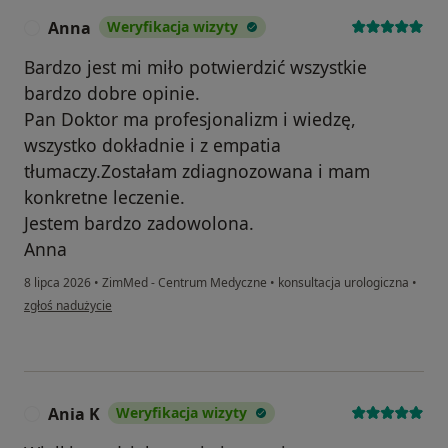
Anna
Weryfikacja wizyty
A
Bardzo jest mi miło potwierdzić wszystkie
bardzo dobre opinie.
Pan Doktor ma profesjonalizm i wiedzę,
wszystko dokładnie i z empatia
tłumaczy.Zostałam zdiagnozowana i mam
konkretne leczenie.
Jestem bardzo zadowolona.
Anna
8 lipca 2026
•
ZimMed - Centrum Medyczne
•
konsultacja urologiczna
•
w opinii użytkownika Anna
zgłoś nadużycie
Ania K
Weryfikacja wizyty
A