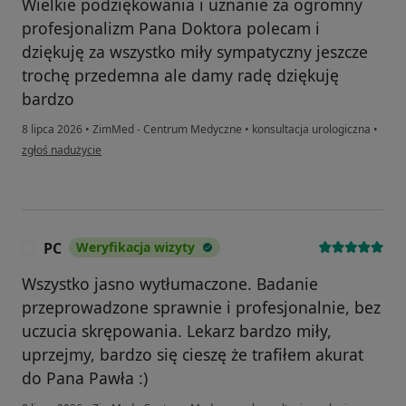
Wielkie podziękowania i uznanie za ogromny
profesjonalizm Pana Doktora polecam i
dziękuję za wszystko miły sympatyczny jeszcze
trochę przedemna ale damy radę dziękuję
bardzo
8 lipca 2026
•
ZimMed - Centrum Medyczne
•
konsultacja urologiczna
•
w opinii użytkownika Ania K
zgłoś nadużycie
PC
Weryfikacja wizyty
P
Wszystko jasno wytłumaczone. Badanie
przeprowadzone sprawnie i profesjonalnie, bez
uczucia skrępowania. Lekarz bardzo miły,
uprzejmy, bardzo się cieszę że trafiłem akurat
do Pana Pawła :)