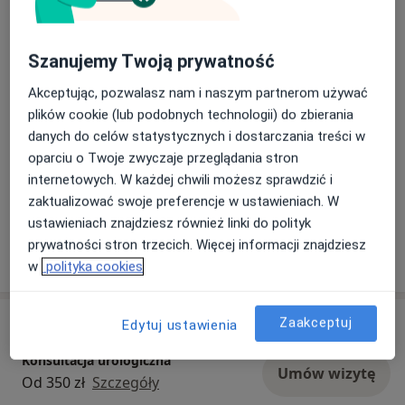
Szanowni Państwo,
Nietrzymanie moczu, parcia naglące, trudności z
Szanujemy Twoją prywatność
oddawaniem moczu — to objawy, z którymi wiele
Akceptując, pozwalasz nam i naszym partnerom używać
osób żyje latami, nie szukając pomocy.
Dowiedz się więcej
plików cookie (lub podobnych technologii) do zbierania
Tymczasem ich przyczyna jest możliwa do
02/06/2026
danych do celów statystycznych i dostarczania treści w
ustalenia i leczenia, przy użyciu badania
oparciu o Twoje zwyczaje przeglądania stron
urodynamicznego. Badanie to wykonywane w
internetowych. W każdej chwili możesz sprawdzić i
ZimMed pozwala precyzyjnie ocenić funkcję
zaktualizować swoje preferencje w ustawieniach. W
pęcherza moczowego i cewki moczowej —
ustawieniach znajdziesz również linki do polityk
zmierzyć ciśnienie, pojemność i przepływ. To
prywatności stron trzecich. Więcej informacji znajdziesz
jedyne badanie, które pokazuje nie tylko co się
w
polityka cookies
dzieje, ale też dlaczego.
Zapraszamy!
Usługi i ceny
Zaakceptuj
Edytuj ustawienia
Konsultacja urologiczna
Umów wizytę
Od 350 zł
Szczegóły