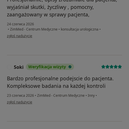
wyjaśniał skutki, życzliwy , pomocny,
zaangażowany w sprawy pacjenta,
24 czerwca 2026
•
ZimMed - Centrum Medyczne
•
konsultacja urologiczna
•
w opinii użytkownika Mirosława
zgłoś nadużycie
Soki
Weryfikacja wizyty
S
Bardzo profesjonalne podejscie do pacjenta.
Kompleksowe badania na każdej kontroli
23 czerwca 2026
•
ZimMed - Centrum Medyczne
•
Inny
•
w opinii użytkownika Soki
zgłoś nadużycie