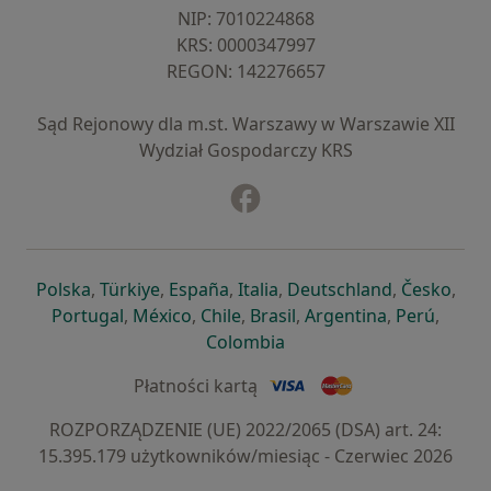
NIP: ⁠7010224868
KRS: ⁠0000347997
REGON: ⁠142276657
Sąd Rejonowy dla m.st. Warszawy w Warszawie XII
Wydział Gospodarczy KRS
Facebook
otwiera się w nowej karcie
otwiera się w nowej karcie
otwiera się w nowej karcie
otwiera się w nowej karcie
otwiera się w nowej karci
otwiera się
otwi
Polska
,
Türkiye
,
España
,
Italia
,
Deutschland
,
Česko
,
otwiera się w nowej karcie
otwiera się w nowej karcie
otwiera się w nowej karcie
otwiera się w nowej kar
otwiera się 
otwier
Portugal
,
México
,
Chile
,
Brasil
,
Argentina
,
Perú
,
otwiera się w nowej karc
Colombia
Płatności kartą
ROZPORZĄDZENIE (UE) 2022/2065 (DSA) art. 24:
15.395.179 użytkowników/miesiąc - Czerwiec 2026