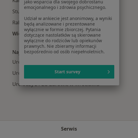
Kamica nerkowa w Wrocławiu
jako wsparcia dla swojego dobrostanu
emocjonalnego i zdrowia psychicznego.
Stulejka w Wrocławiu
Udział w ankiecie jest anonimowy, a wyniki
Rak prostaty w Wrocławiu
będą analizowane i prezentowane
wyłącznie w formie zbiorczej. Pytania
Więcej (15)
dotyczące nastolatków są skierowane
Więcej w kategorii: Najczęście leczone chorob
wyłącznie do rodziców lub opiekunów
prawnych. Nie zbieramy informacji
bezpośrednio od osób niepełnoletnich.
Najpopularniejsze ubezpieczenia
Urolodzy z Allianz w Wrocławiu
Start survey
Urolodzy z Compensa w Wrocławiu
Urolodzy z PZU Zdrowie w Wrocławiu
Serwis