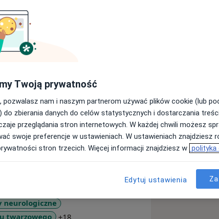
ego w Łodzi na kierunku Wojskowo -
my Twoją prywatność
wnętrznych w Klinice Geriatrii Szpitala
, pozwalasz nam i naszym partnerom używać plików cookie (lub p
) do zbierania danych do celów statystycznych i dostarczania treśc
gii, Chirurgii Kręgosłupa i Nerwów
zaje przeglądania stron internetowych. W każdej chwili możesz spr
 specjalizuję się w dziedzinie
wać swoje preferencje w ustawieniach. W ustawieniach znajdziesz ró
prywatności stron trzecich. Więcej informacji znajdziesz w
polityka
dzi zajmuję się:
oodpornych migren;
Za
Edytuj ustawienia
 neurologiczne
a11y_sr_more_diseases
wu twarzowego
+18