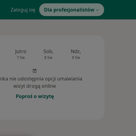
Zaloguj się
Dla profesjonalistów
Jutro
Sob,
Ndz,
Pon,
Wt,
7 Sie
8 Sie
9 Sie
10 Sie
11 Si
inika nie udostępnia opcji umawiania
wizyt drogą online
Poproś o wizytę
dpowiedzi na pytania (1)