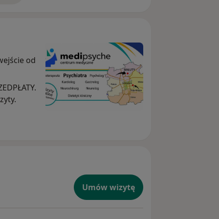
wejście od
RZEDPŁATY.
zyty.
Umów wizytę