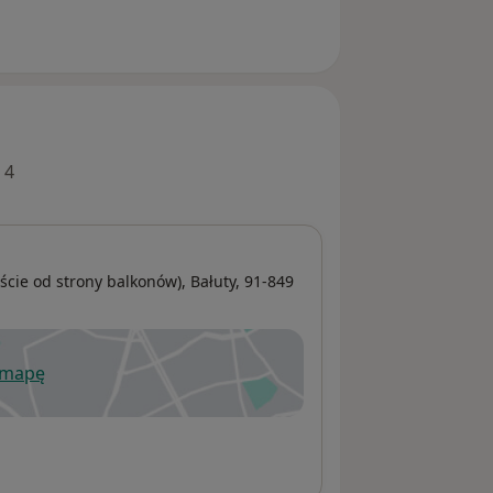
 4
ście od strony balkonów),
Bałuty
, 91-849
 mapę
wiera się w nowej karcie