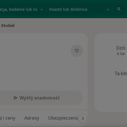
acja, badanie lub nazwisko
miasto lub dzielnica
 Skubel
sto
Dziś
6 Sie
specjalizacjach
Ta kl
Wyślij wiadomość
i i ceny
Adresy
Ubezpieczenia
Opinie (156)
O