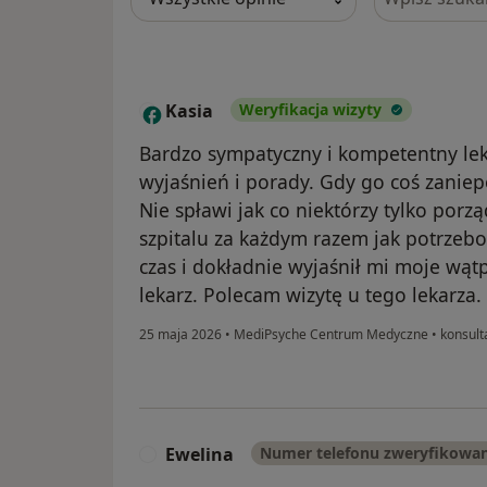
Kasia
Weryfikacja wizyty
K
Bardzo sympatyczny i kompetentny leka
wyjaśnień i porady. Gdy go coś zanie
Nie spławi jak co niektórzy tylko porz
szpitalu za każdym razem jak potrzeb
czas i dokładnie wyjaśnił mi moje wąt
lekarz. Polecam wizytę u tego lekarza.
25 maja 2026
•
MediPsyche Centrum Medyczne
•
konsult
Ewelina
Numer telefonu zweryfikowa
E