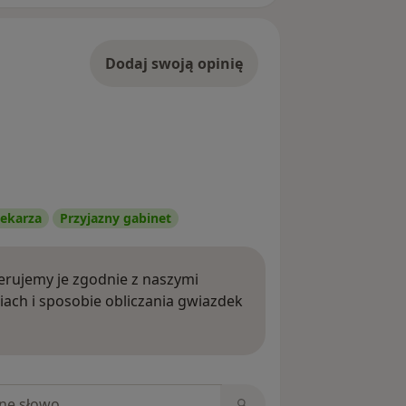
Dodaj swoją opinię
ekarza
Przyjazny gabinet
rujemy je zgodnie z naszymi
iach i sposobie obliczania gwiazdek
ięcej o opiniach
niach