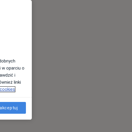
odobnych
i w oparciu o
awdzić i
wnież linki
 cookies
akceptuj