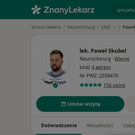
specjaliz
Strona Główna
Neurochirurg
Łódź
Paweł
Zmień mia
lek.
Paweł Skubel
O 
Neurochirurg
·
Więcej
Łódź
4 adresy
Nr PWZ: 2558470
156 opinii
Umów wizytę
Doświadczenie
Aktualności
Usług