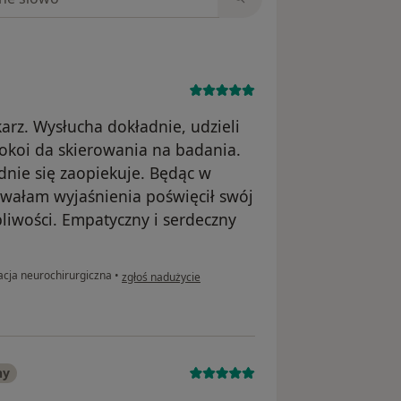
rz. Wysłucha dokładnie, udzieli
pokoi da skierowania na badania.
ądnie się zaopiekuje. Będąc w
owałam wyjaśnienia poświęcił swój
pliwości. Empatyczny i serdeczny
w opinii użytkownika Kasia
acja neurochirurgiczna
•
zgłoś nadużycie
ny