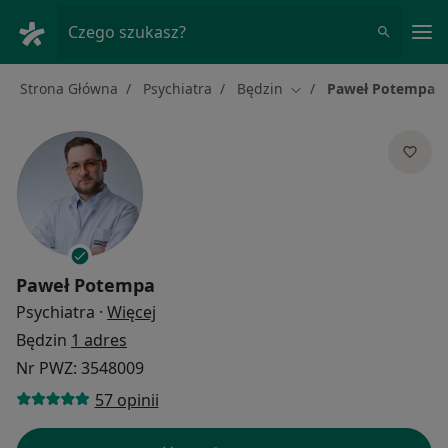
Me
Czego szukasz?
Strona Główna
Psychiatra
Będzin
Paweł Potempa
Zmień miasto
Paweł Potempa
O specjalizacjach
Psychiatra
·
Więcej
Będzin
1 adres
Nr PWZ: 3548009
57 opinii