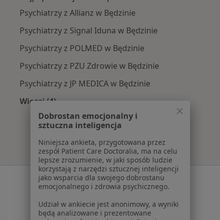
Psychiatrzy z Allianz w Będzinie
Psychiatrzy z Signal Iduna w Będzinie
Psychiatrzy z POLMED w Będzinie
Psychiatrzy z PZU Zdrowie w Będzinie
Psychiatrzy z JP MEDICA w Będzinie
Więcej (4)
Więcej w kategorii: Najpopularniejsze ubezpie
Dobrostan emocjonalny i
sztuczna inteligencja
Niniejsza ankieta, przygotowana przez
zespół Patient Care Doctoralia, ma na celu
lepsze zrozumienie, w jaki sposób ludzie
korzystają z narzędzi sztucznej inteligencji
Serwis
jako wsparcia dla swojego dobrostanu
emocjonalnego i zdrowia psychicznego.
Regulamin
Udział w ankiecie jest anonimowy, a wyniki
Polityka prywatności pacjentów
będą analizowane i prezentowane