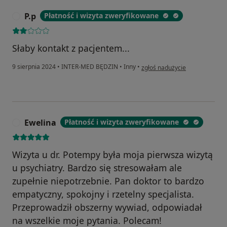
P.p
Płatność i wizyta zweryfikowane
P
Słaby kontakt z pacjentem...
w opinii użytkownika P.p
9 sierpnia 2024
•
INTER-MED BĘDZIN
•
Inny
•
zgłoś nadużycie
Ewelina
Płatność i wizyta zweryfikowane
E
Wizyta u dr. Potempy była moja pierwsza wizytą
u psychiatry. Bardzo się stresowałam ale
zupełnie niepotrzebnie. Pan doktor to bardzo
empatyczny, spokojny i rzetelny specjalista.
Przeprowadził obszerny wywiad, odpowiadał
na wszelkie moje pytania. Polecam!