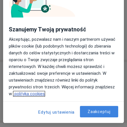
Szanujemy Twoją prywatność
Zobacz galerię (1)
Akceptując, pozwalasz nam i naszym partnerom używać
plików cookie (lub podobnych technologii) do zbierania
Pokaż więcej
o doświadczeniu
danych do celów statystycznych i dostarczania treści w
oparciu o Twoje zwyczaje przeglądania stron
internetowych. W każdej chwili możesz sprawdzić i
Usługi i ceny
zaktualizować swoje preferencje w ustawieniach. W
ustawieniach znajdziesz również linki do polityk
Konsultacja psychiatryczna
300 zł
Szczegóły
prywatności stron trzecich. Więcej informacji znajdziesz
w
polityka cookies
W jaki sposób ustalane są ceny?
Zaakceptuj
Edytuj ustawienia