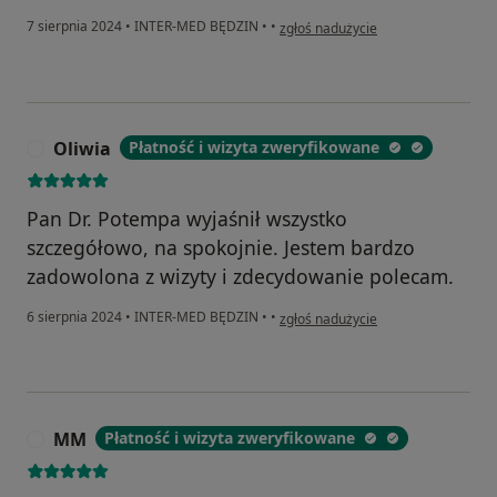
w opinii użytkownika Ewelina
7 sierpnia 2024
•
INTER-MED BĘDZIN
•
•
zgłoś nadużycie
Oliwia
Płatność i wizyta zweryfikowane
O
Pan Dr. Potempa wyjaśnił wszystko
szczegółowo, na spokojnie. Jestem bardzo
zadowolona z wizyty i zdecydowanie polecam.
w opinii użytkownika Oliwia
6 sierpnia 2024
•
INTER-MED BĘDZIN
•
•
zgłoś nadużycie
MM
Płatność i wizyta zweryfikowane
M