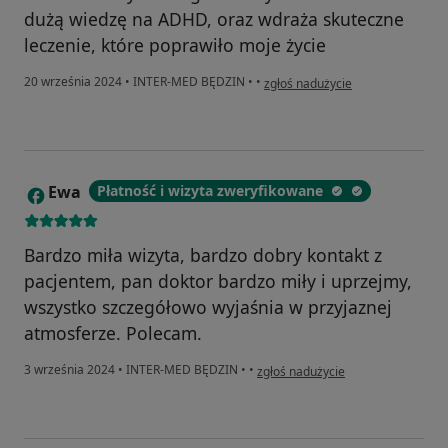
dużą wiedzę na ADHD, oraz wdraża skuteczne
leczenie, które poprawiło moje życie
w opinii użytkownika Paweł
20 września 2024
•
INTER-MED BĘDZIN
•
•
zgłoś nadużycie
Ewa
Płatność i wizyta zweryfikowane
E
Bardzo miła wizyta, bardzo dobry kontakt z
pacjentem, pan doktor bardzo miły i uprzejmy,
wszystko szczegółowo wyjaśnia w przyjaznej
atmosferze. Polecam.
w opinii użytkownika Ewa
3 września 2024
•
INTER-MED BĘDZIN
•
•
zgłoś nadużycie