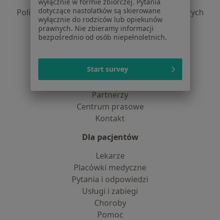
Polityka prywatności profesjonalistów
wyłącznie w formie zbiorczej. Pytania
dotyczące nastolatków są skierowane
Polityka prywatności dla profesjonalistów, których
wyłącznie do rodziców lub opiekunów
dane pozyskaliśmy samodzielnie
prawnych. Nie zbieramy informacji
Polityka cookies
bezpośrednio od osób niepełnoletnich.
Jak działają wyniki wyszukiwania
Dostępność
Start survey
O nas
Praca
Rekrutujemy!
Partnerzy
Centrum prasowe
Kontakt
Dla pacjentów
Lekarze
Placówki medyczne
Pytania i odpowiedzi
Usługi i zabiegi
Choroby
Pomoc