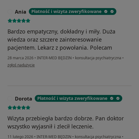
Ania
Płatność i wizyta zweryfikowane
A
Bardzo empatyczny, dokładny i miły. Duża
wiedza oraz szczere zainteresowanie
pacjentem. Lekarz z powołania. Polecam
28 marca 2026
•
INTER-MED BĘDZIN
•
konsultacja psychiatryczna
•
w opinii użytkownika Ania
zgłoś nadużycie
Dorota
Płatność i wizyta zweryfikowane
D
Wizyta przebiegła bardzo dobrze. Pan doktor
wszystko wyjasnił i zlecił leczenie.
11 lutego 2026
•
INTER-MED BĘDZIN
•
konsultacja psychiatryczna
•