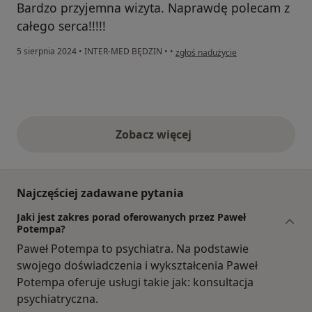
Bardzo przyjemna wizyta. Naprawdę polecam z
całego serca!!!!!
w opinii użytkownika MM
5 sierpnia 2024
•
INTER-MED BĘDZIN
•
•
zgłoś nadużycie
Zobacz więcej
opinie powyżej
Najczęściej zadawane pytania
Jaki jest zakres porad oferowanych przez Paweł
Potempa?
Paweł Potempa to psychiatra. Na podstawie
swojego doświadczenia i wykształcenia Paweł
Potempa oferuje usługi takie jak: konsultacja
psychiatryczna.