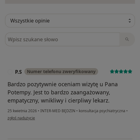
Szukaj w opiniach
P.S
Numer telefonu zweryfikowany
P
Bardzo pozytywnie oceniam wizytę u Pana
Potempy. Jest to bardzo zaangażowany,
empatyczny, wnikliwy i cierpliwy lekarz.
25 kwietnia 2026
•
INTER-MED BĘDZIN
•
konsultacja psychiatryczna
•
w opinii użytkownika P.S
zgłoś nadużycie