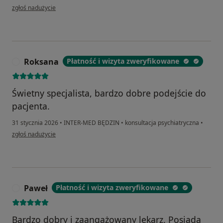
w opinii użytkownika Dorota
zgłoś nadużycie
Roksana
Płatność i wizyta zweryfikowane
R
Świetny specjalista, bardzo dobre podejście do
pacjenta.
31 stycznia 2026
•
INTER-MED BĘDZIN
•
konsultacja psychiatryczna
•
w opinii użytkownika Roksana
zgłoś nadużycie
Paweł
Płatność i wizyta zweryfikowane
P
Bardzo dobry i zaangażowany lekarz. Posiada