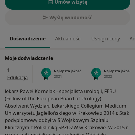
Umów wizytę
Wyślij wiadomość
Doświadczenie
Aktualności
Usługi i ceny
Ad
Moje doświadczenie
1
Edukacja
lekarz Paweł Kornelak - specjalista urologii, FEBU
(Fellow of the European Board of Urology).
Absolwent Wydziału Lekarskiego Collegium Medicum
Uniwersytetu Jagiellońskiego w Krakowie z 2014 r. Staż
podyplomowy odbył w 5 Wojskowym Szpitalu
Klinicznym z Polikliniką SPZOZW w Krakowie. W 2015 r.
rozpoczął specjalizację z urologii w Oddziale