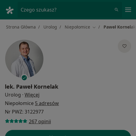
Me
Czego szukasz?
Strona Główna
Urolog
Niepołomice
Paweł Kornelak
Zmień miasto
lek.
Paweł Kornelak
O specjalizacjach
Urolog
·
Więcej
Niepołomice
5 adresów
Nr PWZ: 3122977
267 opinii