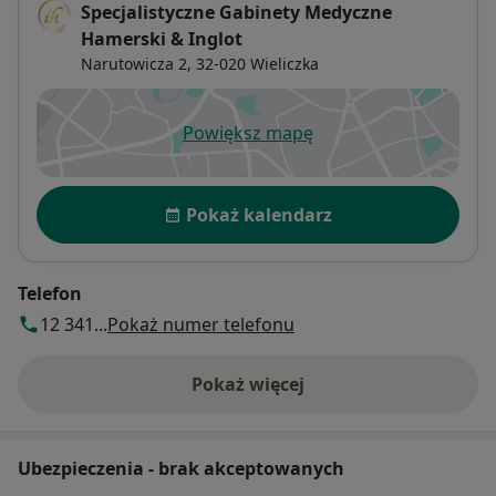
Specjalistyczne Gabinety Medyczne
Hamerski & Inglot
Narutowicza 2,
32-020
Wieliczka
Powiększ mapę
otwiera się w nowej karcie
Dostępność
Pokaż kalendarz
Telefon
12 341...
Pokaż numer telefonu
Pokaż więcej
o adresie
Ubezpieczenia - brak akceptowanych