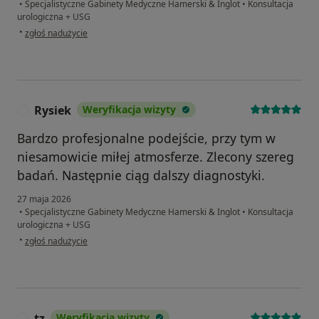
•
Specjalistyczne Gabinety Medyczne Hamerski & Inglot
•
Konsultacja
urologiczna + USG
w opinii użytkownika TM
•
zgłoś nadużycie
Rysiek
Weryfikacja wizyty
R
Bardzo profesjonalne podejście, przy tym w
niesamowicie miłej atmosferze. Zlecony szereg
badań. Następnie ciąg dalszy diagnostyki.
27 maja 2026
•
Specjalistyczne Gabinety Medyczne Hamerski & Inglot
•
Konsultacja
urologiczna + USG
w opinii użytkownika Rysiek
•
zgłoś nadużycie
tz
Weryfikacja wizyty
T