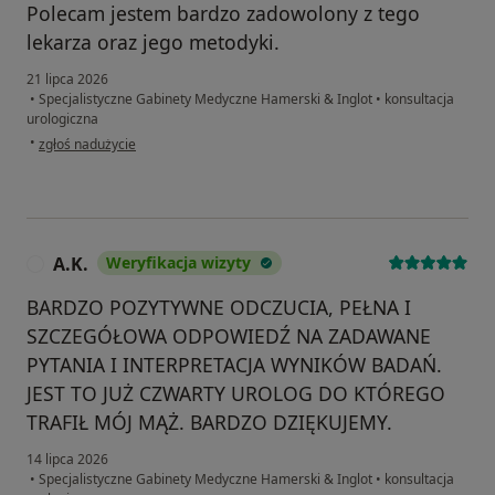
Polecam jestem bardzo zadowolony z tego
lekarza oraz jego metodyki.
21 lipca 2026
•
Specjalistyczne Gabinety Medyczne Hamerski & Inglot
•
konsultacja
urologiczna
w opinii użytkownika Janusz
•
zgłoś nadużycie
A.K.
Weryfikacja wizyty
A
BARDZO POZYTYWNE ODCZUCIA, PEŁNA I
SZCZEGÓŁOWA ODPOWIEDŹ NA ZADAWANE
PYTANIA I INTERPRETACJA WYNIKÓW BADAŃ.
JEST TO JUŻ CZWARTY UROLOG DO KTÓREGO
TRAFIŁ MÓJ MĄŻ. BARDZO DZIĘKUJEMY.
14 lipca 2026
•
Specjalistyczne Gabinety Medyczne Hamerski & Inglot
•
konsultacja