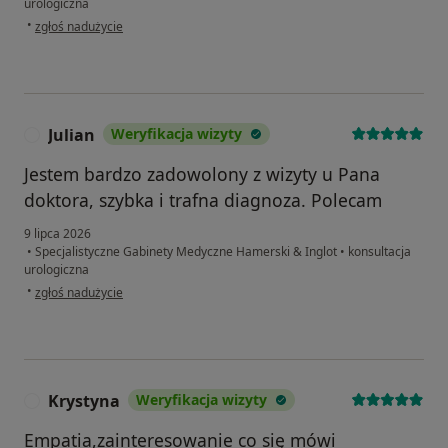
urologiczna
w opinii użytkownika A.K.
•
zgłoś nadużycie
Julian
Weryfikacja wizyty
J
Jestem bardzo zadowolony z wizyty u Pana
doktora, szybka i trafna diagnoza. Polecam
9 lipca 2026
•
Specjalistyczne Gabinety Medyczne Hamerski & Inglot
•
konsultacja
urologiczna
w opinii użytkownika Julian
•
zgłoś nadużycie
Krystyna
Weryfikacja wizyty
K
Empatia,zainteresowanie co się mówi