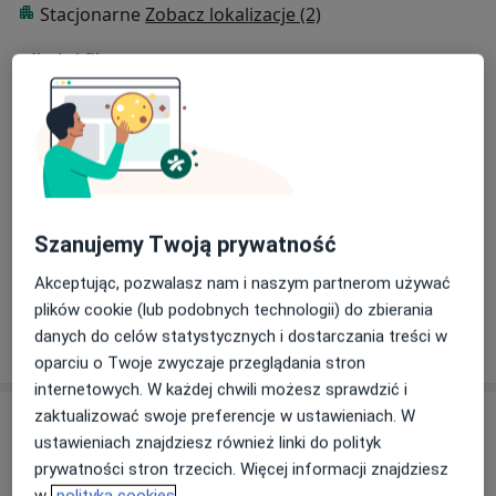
gruczołu krokowego. Przyjmuje Pacjentów od 16 roku
Stacjonarne
Zobacz lokalizacje (2)
życia.
Zdjęcia i filmy
Szanujemy Twoją prywatność
Zobacz galerię (5)
Akceptując, pozwalasz nam i naszym partnerom używać
plików cookie (lub podobnych technologii) do zbierania
Pokaż więcej
danych do celów statystycznych i dostarczania treści w
o doświadczeniu
oparciu o Twoje zwyczaje przeglądania stron
internetowych. W każdej chwili możesz sprawdzić i
zaktualizować swoje preferencje w ustawieniach. W
Aktualności
ustawieniach znajdziesz również linki do polityk
lek. Paweł Kornelak
prywatności stron trzecich. Więcej informacji znajdziesz
Zachodnia 5/12a, 30-350 Kraków
w
polityka cookies