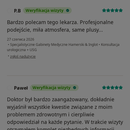
P.B
Weryfikacja wizyty
P
Bardzo polecam tego lekarza. Profesjonalne
podejście, miła atmosfera, same plusy...
27 czerwca 2026
•
Specjalistyczne Gabinety Medyczne Hamerski & Inglot
•
Konsultacja
urologiczna + USG
w opinii użytkownika P.B
•
zgłoś nadużycie
Paweł
Weryfikacja wizyty
P
Doktor był bardzo zaangażowany, dokładnie
wyjaśnił wszystkie kwestie związane z moim
problemem zdrowotnym i cierpliwie
odpowiedział na każde pytanie. W trakcie wizyty
otrzymałem komplet niezbędnych informacji