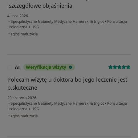
,szczegółowe objaśnienia
4 lipca 2026
•
Specjalistyczne Gabinety Medyczne Hamerski & Inglot
•
Konsultacja
urologiczna + USG
w opinii użytkownika Krystyna
•
zgłoś nadużycie
AL
Weryfikacja wizyty
A
Polecam wizytę u doktora bo jego leczenie jest
b.skuteczne
29 czerwca 2026
•
Specjalistyczne Gabinety Medyczne Hamerski & Inglot
•
Konsultacja
urologiczna + USG
w opinii użytkownika AL
•
zgłoś nadużycie