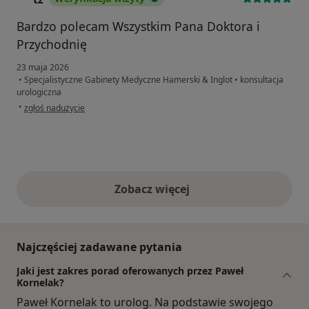
Bardzo polecam Wszystkim Pana Doktora i
Przychodnię
23 maja 2026
•
Specjalistyczne Gabinety Medyczne Hamerski & Inglot
•
konsultacja
urologiczna
w opinii użytkownika tz
•
zgłoś nadużycie
Zobacz więcej
opinie powyżej
Najczęściej zadawane pytania
Jaki jest zakres porad oferowanych przez Paweł
Kornelak?
Paweł Kornelak to urolog. Na podstawie swojego