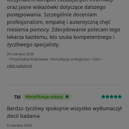
oraz jasne wskazówki dotyczące dalszego
postępowania. Szczególnie doceniam
profesjonalizm, empatię i autentyczną chęć
niesienia pomocy. Zdecydowanie polecam tego
lekarza każdemu, kto szuka kompetentnego i
życzliwego specjalisty.
24 czerwca 2026
•
Przychodnia Krakowska
•
Konsultacja urologiczna + USG
•
w opinii użytkownika Paweł
zgłoś nadużycie
TM
Weryfikacja wizyty
T
Bardzo życzliwy spokojnie wszystko wytłumaczył
zlecil badania
9 czerwca 2026