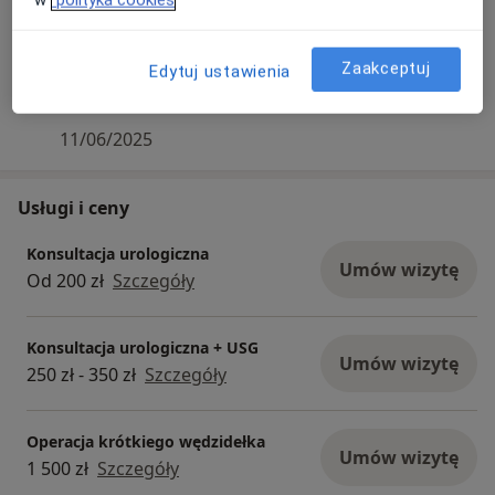
Przychodnia Krakowska informuje, że Doktor
przyjmuje tylko Pacjentów mówiących w j.
Zaakceptuj
Edytuj ustawienia
polskim.
11/06/2025
Usługi i ceny
Konsultacja urologiczna
Umów wizytę
Od 200 zł
Szczegóły
Konsultacja urologiczna + USG
Umów wizytę
250 zł - 350 zł
Szczegóły
Operacja krótkiego wędzidełka
Umów wizytę
1 500 zł
Szczegóły