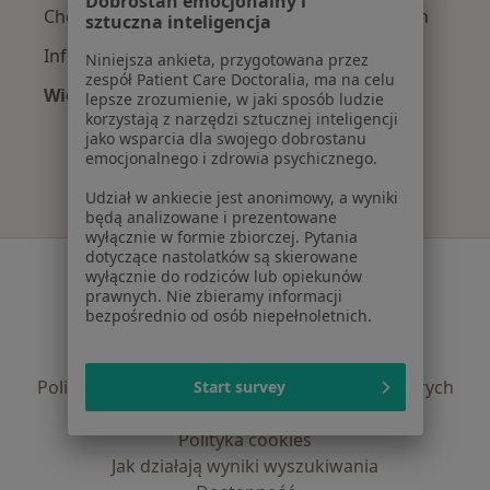
Dobrostan emocjonalny i
Choroby układu moczowego w Niepołomicach
sztuczna inteligencja
Infekcje dróg moczowych w Niepołomicach
Niniejsza ankieta, przygotowana przez
zespół Patient Care Doctoralia, ma na celu
Więcej (15)
lepsze zrozumienie, w jaki sposób ludzie
Więcej w kategorii: Najczęście leczone chorob
korzystają z narzędzi sztucznej inteligencji
jako wsparcia dla swojego dobrostanu
emocjonalnego i zdrowia psychicznego.
Udział w ankiecie jest anonimowy, a wyniki
będą analizowane i prezentowane
wyłącznie w formie zbiorczej. Pytania
dotyczące nastolatków są skierowane
Serwis
wyłącznie do rodziców lub opiekunów
prawnych. Nie zbieramy informacji
Regulamin
bezpośrednio od osób niepełnoletnich.
Polityka prywatności pacjentów
Polityka prywatności profesjonalistów
Polityka prywatności dla profesjonalistów, których
Start survey
dane pozyskaliśmy samodzielnie
Polityka cookies
Jak działają wyniki wyszukiwania