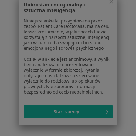
Wodniak jądra w Wieliczce
Dobrostan emocjonalny i
sztuczna inteligencja
Wodniak jądra w Skawinie
Niniejsza ankieta, przygotowana przez
Wodniak jądra w Proszowicach
zespół Patient Care Doctoralia, ma na celu
lepsze zrozumienie, w jaki sposób ludzie
Wodniak jądra w Miechowie
korzystają z narzędzi sztucznej inteligencji
jako wsparcia dla swojego dobrostanu
Więcej (6)
emocjonalnego i zdrowia psychicznego.
Więcej w kategorii: W pobliżu Niepołomic
Udział w ankiecie jest anonimowy, a wyniki
Schorzenia w Niepołomicach
będą analizowane i prezentowane
wyłącznie w formie zbiorczej. Pytania
Bóle brzucha w Niepołomicach
dotyczące nastolatków są skierowane
wyłącznie do rodziców lub opiekunów
Choroby wieku dziecięcego w Niepołomicach
prawnych. Nie zbieramy informacji
bezpośrednio od osób niepełnoletnich.
Choroby układu moczowego w Niepołomicach
Angina w Niepołomicach
Start survey
Choroby układu pokarmowego w Niepołomicach
Więcej (15)
Więcej w kategorii: Schorzenia w Niepołomic