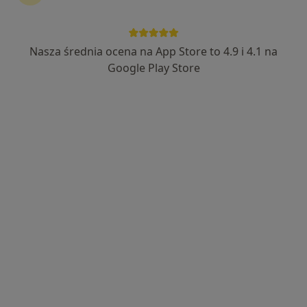
Nasza średnia ocena na App Store to 4.9 i 4.1 na
lek. Aleksander Materniak
Google Play Store
W trakcie specjalizacji (Urolog)
Narutowicza 2, Wieliczka
•
Mapa
Specjalistyczne Gabinety Medyczne Hamerski & Inglot
Konsultacja urologiczna
300 zł
Specjalista nie oferuje umawiania online pod tym adresem.
Poproś o wizytę