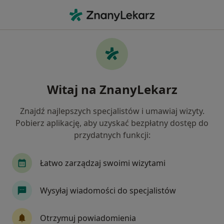
Me
Wodniak Jądra • Niepołomice, małopolskie
Filtry
• 1
Ubezpieczenie
Map
Wodniak jądra specjaliści w Niepołomicach
Witaj na ZnanyLekarz
Jak działają wyniki wyszukiwania
Znajdź najlepszych specjalistów i umawiaj wizyty.
Pobierz aplikację, aby uzyskać bezpłatny dostęp do
Jakiego specjalisty szukasz?
przydatnych funkcji:
Urolog
Chirurg
Internista
Dermatol
Łatwo zarządzaj swoimi wizytami
Wysyłaj wiadomości do specjalistów
Otrzymuj powiadomienia