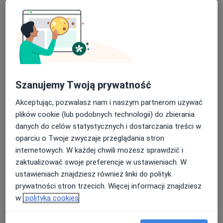
lek. Paweł Kornelak
·
Więcej
Urolog
267 opinii
Szanujemy Twoją prywatność
Adres 1
Adres 2
Akceptując, pozwalasz nam i naszym partnerom używać
plików cookie (lub podobnych technologii) do zbierania
Narutowicza 2, Wieliczka
•
Mapa
danych do celów statystycznych i dostarczania treści w
Specjalistyczne Gabinety Medyczne Hamerski & Inglot
oparciu o Twoje zwyczaje przeglądania stron
internetowych. W każdej chwili możesz sprawdzić i
Konsultacja urologiczna
300 zł
zaktualizować swoje preferencje w ustawieniach. W
Specjalista nie oferuje umawiania online pod tym adresem.
ustawieniach znajdziesz również linki do polityk
prywatności stron trzecich. Więcej informacji znajdziesz
Poproś o wizytę
w
polityka cookies