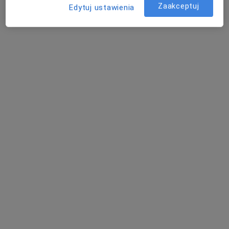
Zaakceptuj
Edytuj ustawienia
Wojciech Gawlas
·
Więcej
Urolog
41 opinii
ul. Sieroszewskiego, 3, Kraków
•
Mapa
Zdrowa Huta
Chirurgia urologiczna
300 zł
Specjalista nie oferuje umawiania online pod tym adresem.
Poproś o wizytę