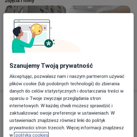
Zdjęcia i filmy
Zobacz galerię (10)
Szanujemy Twoją prywatność
Akceptując, pozwalasz nam i naszym partnerom używać
Pokaż więcej
o doświadczeniu
plików cookie (lub podobnych technologii) do zbierania
danych do celów statystycznych i dostarczania treści w
oparciu o Twoje zwyczaje przeglądania stron
Aktualności
internetowych. W każdej chwili możesz sprawdzić i
dr n. med. Paweł Brelik
zaktualizować swoje preferencje w ustawieniach. W
Wojska Polskiego 103, 70-483 Szczecin
ustawieniach znajdziesz również linki do polityk
Drodzy Pacjenci,
prywatności stron trzecich. Więcej informacji znajdziesz
w
polityka cookies