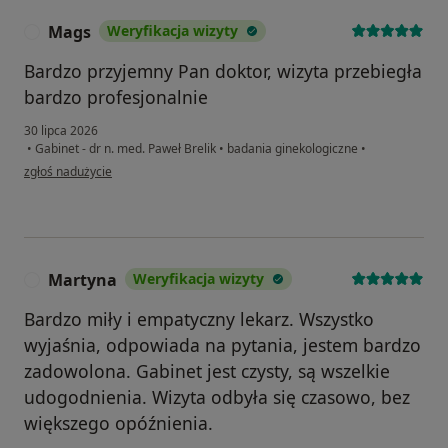
Mags
Weryfikacja wizyty
M
Bardzo przyjemny Pan doktor, wizyta przebiegła
bardzo profesjonalnie
30 lipca 2026
•
Gabinet - dr n. med. Paweł Brelik
•
badania ginekologiczne
•
w opinii użytkownika Mags
zgłoś nadużycie
Martyna
Weryfikacja wizyty
M
Bardzo miły i empatyczny lekarz. Wszystko
wyjaśnia, odpowiada na pytania, jestem bardzo
zadowolona. Gabinet jest czysty, są wszelkie
udogodnienia. Wizyta odbyła się czasowo, bez
większego opóźnienia.