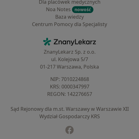
Dla placówek medycznych
Noa Notes
nowość
Baza wiedzy
Centrum Pomocy dla Specjalisty
Kontakt
ZnanyLekarz - Strona główna
ZnanyLekarz Sp. z o.o.
ul. Kolejowa 5/7
01-217 Warszawa, Polska
NIP: ⁠7010224868
KRS: ⁠0000347997
REGON: ⁠142276657
Sąd Rejonowy dla m.st. Warszawy w Warszawie XII
Wydział Gospodarczy KRS
Facebook
otwiera się w nowej karcie