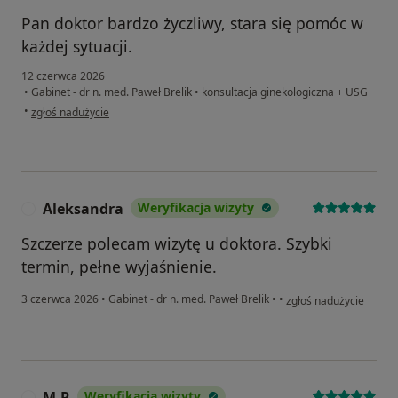
Pan doktor bardzo życzliwy, stara się pomóc w
każdej sytuacji.
12 czerwca 2026
•
Gabinet - dr n. med. Paweł Brelik
•
konsultacja ginekologiczna + USG
w opinii użytkownika Joanna
•
zgłoś nadużycie
Aleksandra
Weryfikacja wizyty
A
Szczerze polecam wizytę u doktora. Szybki
termin, pełne wyjaśnienie.
w opinii użytkownika 
3 czerwca 2026
•
Gabinet - dr n. med. Paweł Brelik
•
•
zgłoś nadużycie
M.R
Weryfikacja wizyty
M