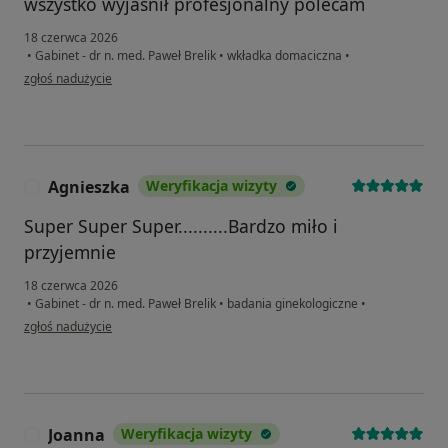
wszystko wyjaśnił profesjonalny polecam
18 czerwca 2026
•
Gabinet - dr n. med. Paweł Brelik
•
wkładka domaciczna
•
w opinii użytkownika Katarzyna
zgłoś nadużycie
Agnieszka
Weryfikacja wizyty
A
Super Super Super..........Bardzo miło i
przyjemnie
18 czerwca 2026
•
Gabinet - dr n. med. Paweł Brelik
•
badania ginekologiczne
•
w opinii użytkownika Agnieszka
zgłoś nadużycie
Joanna
Weryfikacja wizyty
J