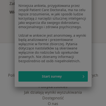
Zaburzenia miesiączkowania w Świnoujściu
Niniejsza ankieta, przygotowana przez
zespół Patient Care Doctoralia, ma na celu
Więcej (13)
lepsze zrozumienie, w jaki sposób ludzie
Więcej w kategorii: Najczęście leczone chorob
korzystają z narzędzi sztucznej inteligencji
jako wsparcia dla swojego dobrostanu
emocjonalnego i zdrowia psychicznego.
Udział w ankiecie jest anonimowy, a wyniki
będą analizowane i prezentowane
wyłącznie w formie zbiorczej. Pytania
dotyczące nastolatków są skierowane
Serwis
wyłącznie do rodziców lub opiekunów
prawnych. Nie zbieramy informacji
Regulamin
bezpośrednio od osób niepełnoletnich.
Polityka prywatności pacjentów
Polityka prywatności profesjonalistów
Polityka prywatności dla profesjonalistów, których
Start survey
dane pozyskaliśmy samodzielnie
Polityka cookies
Jak działają wyniki wyszukiwania
Dostępność
O nas