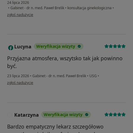
24 lipca 2026
•
Gabinet - dr n. med. Paweł Brelik
•
konsultacja ginekologiczna
•
w opinii użytkownika Martyna
zgłoś nadużycie
Lucyna
Weryfikacja wizyty
L
Przyjazna atmosfera, wszytsko tak jak powinno
być.
23 lipca 2026
•
Gabinet - dr n. med. Paweł Brelik
•
USG
•
w opinii użytkownika Lucyna
zgłoś nadużycie
Katarzyna
Weryfikacja wizyty
K
Bardzo empatyczny lekarz szczegółowo