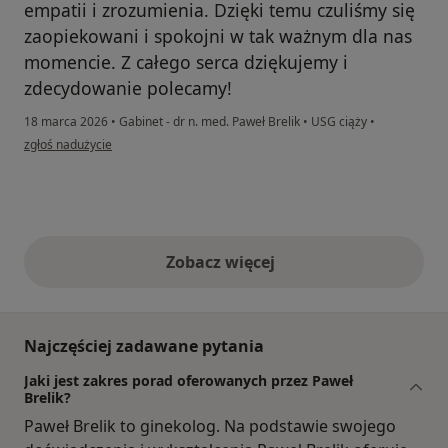
empatii i zrozumienia. Dzięki temu czuliśmy się
zaopiekowani i spokojni w tak ważnym dla nas
momencie. Z całego serca dziękujemy i
zdecydowanie polecamy!
18 marca 2026
•
Gabinet - dr n. med. Paweł Brelik
•
USG ciąży
•
w opinii użytkownika Iryna
zgłoś nadużycie
Zobacz więcej
opinie powyżej
Najczęściej zadawane pytania
Jaki jest zakres porad oferowanych przez Paweł
Brelik?
Paweł Brelik to ginekolog. Na podstawie swojego