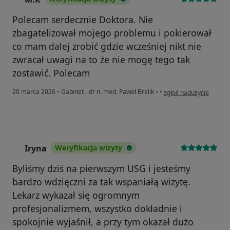
Polecam serdecznie Doktora. Nie
zbagatelizował mojego problemu i pokierował
co mam dalej zrobić gdzie wcześniej nikt nie
zwracał uwagi na to że nie mogę tego tak
zostawić. Polecam
w opinii użytkownika M
20 marca 2026
•
Gabinet - dr n. med. Paweł Brelik
•
•
zgłoś nadużycie
Iryna
Weryfikacja wizyty
I
Byliśmy dziś na pierwszym USG i jesteśmy
bardzo wdzięczni za tak wspaniałą wizytę.
Lekarz wykazał się ogromnym
profesjonalizmem, wszystko dokładnie i
spokojnie wyjaśnił, a przy tym okazał dużo