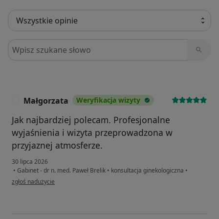
Szukaj w opiniach
Małgorzata
Weryfikacja wizyty
M
Jak najbardziej polecam. Profesjonalne
wyjaśnienia i wizyta przeprowadzona w
przyjaznej atmosferze.
30 lipca 2026
•
Gabinet - dr n. med. Paweł Brelik
•
konsultacja ginekologiczna
•
w opinii użytkownika Małgorzata
zgłoś nadużycie