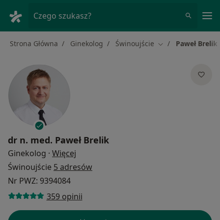
Me
Czego szukasz?
Strona Główna
Ginekolog
Świnoujście
Paweł Brelik
Zmień miasto
dr n. med.
Paweł Brelik
O specjalizacjach
Ginekolog
·
Więcej
Świnoujście
5 adresów
Nr PWZ: 9394084
359 opinii