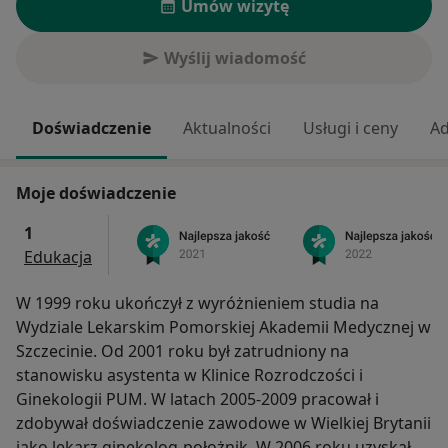
Umów wizytę
Wyślij wiadomość
Doświadczenie
Aktualności
Usługi i ceny
Ad
Moje doświadczenie
1
Edukacja
W 1999 roku ukończył z wyróżnieniem studia na
Wydziale Lekarskim Pomorskiej Akademii Medycznej w
Szczecinie. Od 2001 roku był zatrudniony na
stanowisku asystenta w Klinice Rozrodczości i
Ginekologii PUM. W latach 2005-2009 pracował i
zdobywał doświadczenie zawodowe w Wielkiej Brytanii
jako lekarz ginekolog-położnik. W 2006 roku uzyskał