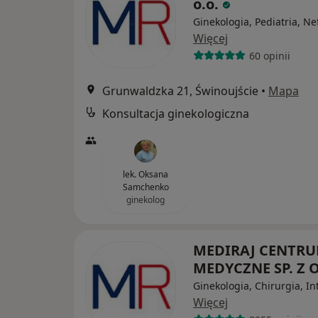
o.o.
Ginekologia, Pediatria, Ne
Więcej
60 opinii
Grunwaldzka 21, Świnoujście
•
Mapa
Konsultacja ginekologiczna
lek. Oksana
Samchenko
ginekolog
MEDIRAJ CENTR
MEDYCZNE SP. Z O
Ginekologia, Chirurgia, In
Więcej