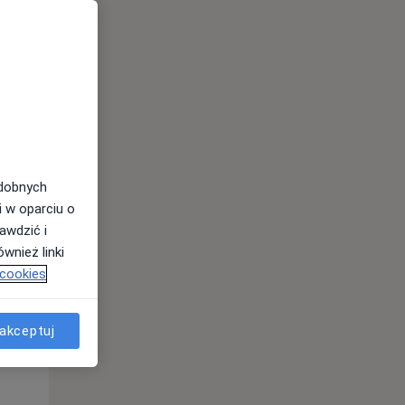
odobnych
Pon,
Wt,
Śr,
10 Sie
11 Sie
12 Sie
i w oparciu o
awdzić i
wnież linki
 cookies
akceptuj