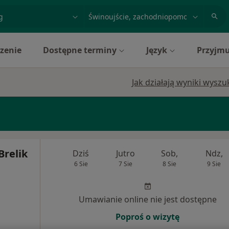
acja, badanie lub nazwisko
miasto lub dzielnica
zenie
Dostępne terminy
Język
Przyjmu
Jak działają wyniki wysz
Brelik
Dziś
Jutro
Sob,
Ndz,
6 Sie
7 Sie
8 Sie
9 Sie
Umawianie online nie jest dostępne
Poproś o wizytę