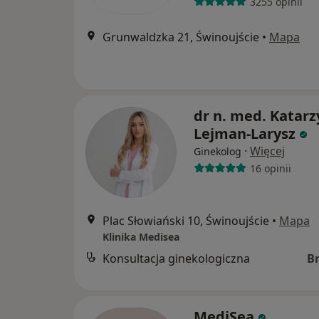
3255 opinii
Grunwaldzka 21, Świnoujście
•
Mapa
dr n. med. Katar
Lejman-Larysz
·
Więcej
Ginekolog
16 opinii
Plac Słowiański 10, Świnoujście
•
Mapa
Klinika Medisea
Konsultacja ginekologiczna
B
MediSea