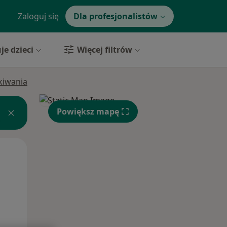
Zaloguj się
Dla profesjonalistów
je dzieci
Więcej filtrów
ukiwania
Powiększ mapę
Pon,
Wt,
Śr,
10 Sie
11 Sie
12 Sie