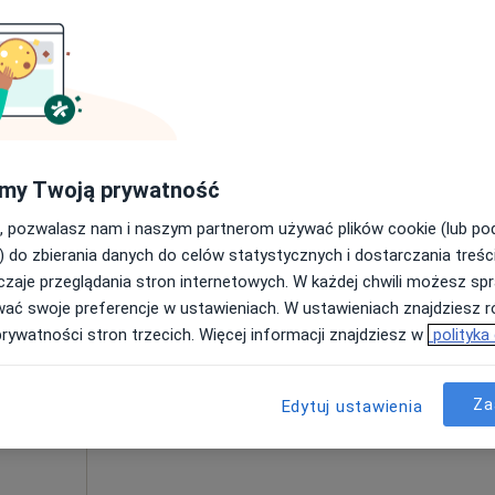
250 zł
my Twoją prywatność
, pozwalasz nam i naszym partnerom używać plików cookie (lub p
Dziś
Jutro
Sob,
Ndz,
6 Sie
7 Sie
8 Sie
9 Sie
) do zbierania danych do celów statystycznych i dostarczania treśc
zaje przeglądania stron internetowych. W każdej chwili możesz spr
jący
wać swoje preferencje w ustawieniach. W ustawieniach znajdziesz ró
·
znej
Umawianie online nie jest dostępne
prywatności stron trzecich. Więcej informacji znajdziesz w
polityka
Poproś o wizytę
Za
Edytuj ustawienia