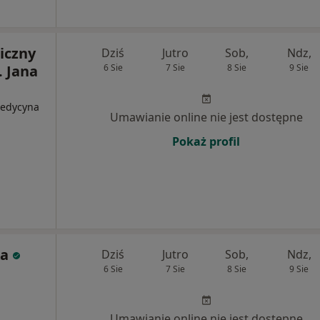
iczny
Dziś
Jutro
Sob,
Ndz,
. Jana
6 Sie
7 Sie
8 Sie
9 Sie
Medycyna
Umawianie online nie jest dostępne
Pokaż profil
ka
Dziś
Jutro
Sob,
Ndz,
6 Sie
7 Sie
8 Sie
9 Sie
Umawianie online nie jest dostępne