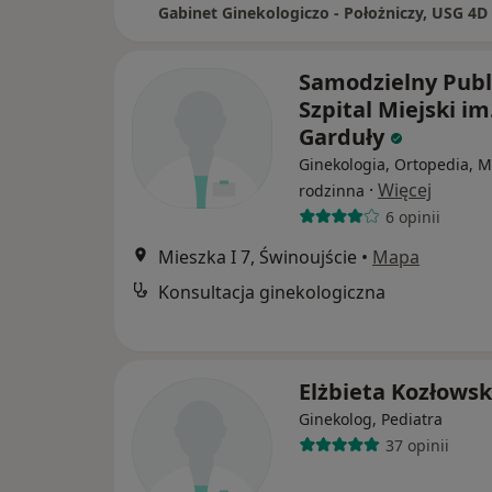
Gabinet Ginekologiczo - Położniczy, USG 4D
Samodzielny Publ
Szpital Miejski im
Garduły
Ginekologia, Ortopedia, 
·
Więcej
rodzinna
6 opinii
Mieszka I 7, Świnoujście
•
Mapa
Konsultacja ginekologiczna
Elżbieta Kozłows
Ginekolog, Pediatra
37 opinii