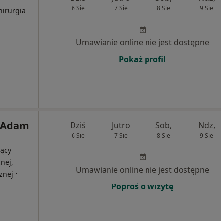
6 Sie
7 Sie
8 Sie
9 Sie
hirurgia
Umawianie online nie jest dostępne
Pokaż profil
k Adam
Dziś
Jutro
Sob,
Ndz,
6 Sie
7 Sie
8 Sie
9 Sie
jący
nej,
Umawianie online nie jest dostępne
·
znej
Poproś o wizytę