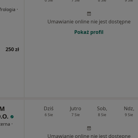
6 Sie
7 Sie
8 Sie
9 Sie
·
frologia
Umawianie online nie jest dostępne
Pokaż profil
250 zł
UM
Dziś
Jutro
Sob,
Ndz,
.O.
6 Sie
7 Sie
8 Sie
9 Sie
·
terna
Umawianie online nie jest dostępne