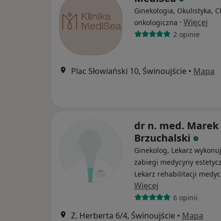
Ginekologia, Okulistyka, C
·
Więcej
onkologiczna
2 opinie
Plac Słowiański 10, Świnoujście
•
Mapa
dr n. med. Mare
Brzuchalski
Ginekolog, Lekarz wykonu
zabiegi medycyny estetycz
Lekarz rehabilitacji medyc
Więcej
6 opinii
Z. Herberta 6/4, Świnoujście
•
Mapa