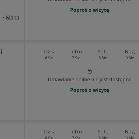
Poproś o wizytę
oujście
•
Mapa
i
Dziś
Jutro
Sob,
Ndz,
6 Sie
7 Sie
8 Sie
9 Sie
Umawianie online nie jest dostępne
Poproś o wizytę
Dziś
Jutro
Sob,
Ndz,
6 Sie
7 Sie
8 Sie
9 Sie