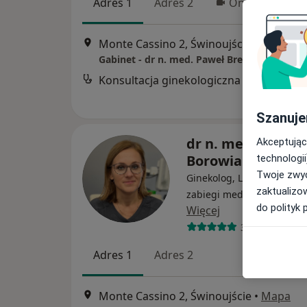
Adres 1
Adres 2
Online
Monte Cassino 2, Świnoujście
•
Mapa
Gabinet - dr n. med. Paweł Brelik
Konsultacja ginekologiczna
Szanuje
dr n. med. Joanna
Akceptując
Borowiak
technologii
Twoje zwyc
Ginekolog, Lekarz wykonu
zaktualizo
zabiegi medycyny estetyc
do polityk 
Więcej
300 opinii
Adres 1
Adres 2
Monte Cassino 2, Świnoujście
•
Mapa