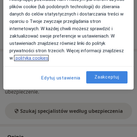
internet
plików cookie (lub podobnych technologii) do zbierania
Co mam zrobić w tej sytuacji?
danych do celów statystycznych i dostarczania treści w
oparciu o Twoje zwyczaje przeglądania stron
internetowych. W każdej chwili możesz sprawdzić i
Pokaż więcej
zaktualizować swoje preferencje w ustawieniach. W
o adresie
ustawieniach znajdziesz również linki do polityk
prywatności stron trzecich. Więcej informacji znajdziesz
w
polityka cookies
Ubezpieczenia - brak akceptowanych
Ten specjalista przyjmuje wyłącznie pacjentów
prywatnych. Możesz opłacić wizytę samodzielnie lub
Zaakceptuj
Edytuj ustawienia
znaleźć innego specjalistę, który akceptuje Twoje
ubezpieczenie.
Szukaj specjalistów według ubezpieczenia