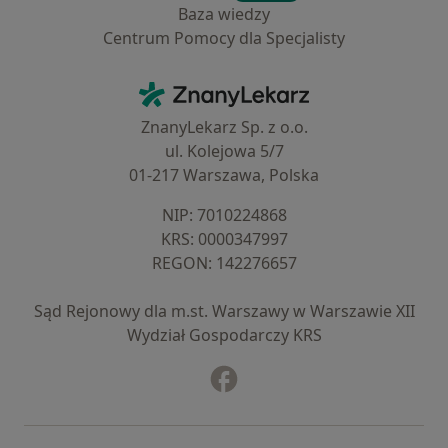
Baza wiedzy
Centrum Pomocy dla Specjalisty
Kontakt
ZnanyLekarz - Strona główna
ZnanyLekarz Sp. z o.o.
ul. Kolejowa 5/7
01-217 Warszawa, Polska
NIP: ⁠7010224868
KRS: ⁠0000347997
REGON: ⁠142276657
Sąd Rejonowy dla m.st. Warszawy w Warszawie XII
Wydział Gospodarczy KRS
Facebook
otwiera się w nowej karcie