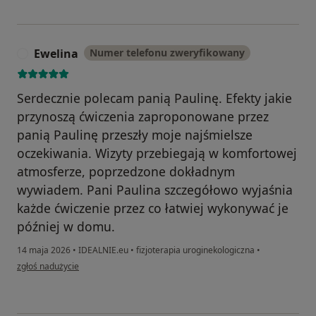
Ewelina
Numer telefonu zweryfikowany
E
Serdecznie polecam panią Paulinę. Efekty jakie
przynoszą ćwiczenia zaproponowane przez
panią Paulinę przeszły moje najśmielsze
oczekiwania. Wizyty przebiegają w komfortowej
atmosferze, poprzedzone dokładnym
wywiadem. Pani Paulina szczegółowo wyjaśnia
każde ćwiczenie przez co łatwiej wykonywać je
później w domu.
14 maja 2026
•
IDEALNIE.eu
•
fizjoterapia uroginekologiczna
•
w opinii użytkownika Ewelina
zgłoś nadużycie