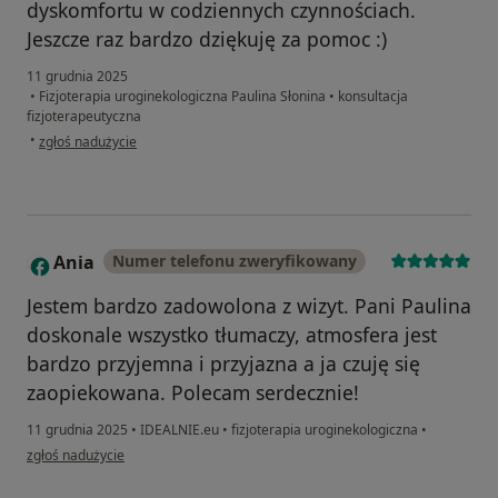
dyskomfortu w codziennych czynnościach.
Jeszcze raz bardzo dziękuję za pomoc :)
11 grudnia 2025
•
Fizjoterapia uroginekologiczna Paulina Słonina
•
konsultacja
fizjoterapeutyczna
w opinii użytkownika Natalia
•
zgłoś nadużycie
Ania
Numer telefonu zweryfikowany
A
Jestem bardzo zadowolona z wizyt. Pani Paulina
doskonale wszystko tłumaczy, atmosfera jest
bardzo przyjemna i przyjazna a ja czuję się
zaopiekowana. Polecam serdecznie!
11 grudnia 2025
•
IDEALNIE.eu
•
fizjoterapia uroginekologiczna
•
w opinii użytkownika Ania
zgłoś nadużycie