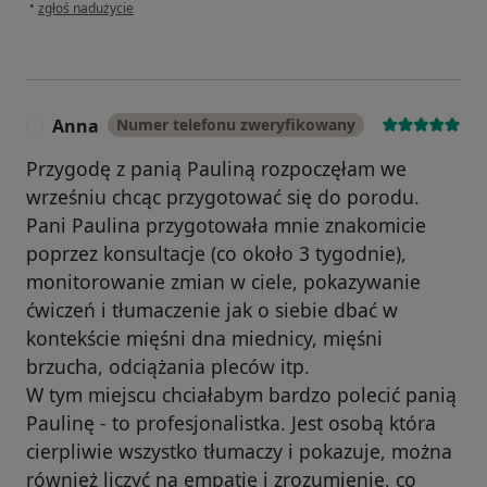
w opinii użytkownika R
•
zgłoś nadużycie
Anna
Numer telefonu zweryfikowany
A
Przygodę z panią Pauliną rozpoczęłam we
wrześniu chcąc przygotować się do porodu.
Pani Paulina przygotowała mnie znakomicie
poprzez konsultacje (co około 3 tygodnie),
monitorowanie zmian w ciele, pokazywanie
ćwiczeń i tłumaczenie jak o siebie dbać w
kontekście mięśni dna miednicy, mięśni
brzucha, odciążania pleców itp.
W tym miejscu chciałabym bardzo polecić panią
Paulinę - to profesjonalistka. Jest osobą która
cierpliwie wszystko tłumaczy i pokazuje, można
również liczyć na empatię i zrozumienie, co