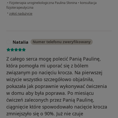
•
Fizjoterapia uroginekologiczna Paulina Słonina
•
konsultacja
fizjoterapeutyczna
w opinii użytkownika Małgorzata
•
zgłoś nadużycie
Natalia
Numer telefonu zweryfikowany
N
Z całego serca mogę polecić Panią Paulinę,
która pomogła mi uporać się z bólem
związanym po nacięciu krocza. Na pierwszej
wizycie wszystko szczegółowo objaśniła,
pokazała jak poprawnie wykonywać ćwiczenia
w domu aby była poprawa. Po miesiącu
ćwiczeń zaleconych przez Panią Paulinę,
ciągnięcie które spowodowało nacięcie krocza
zmniejszyło się o 90%. Już nie czuje