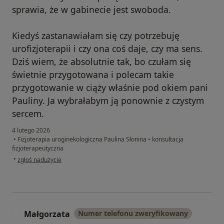
sprawia, że w gabinecie jest swoboda.
Kiedyś zastanawiałam się czy potrzebuję
urofizjoterapii i czy ona coś daje, czy ma sens.
Dziś wiem, że absolutnie tak, bo czułam się
świetnie przygotowana i polecam takie
przygotowanie w ciąży właśnie pod okiem pani
Pauliny. Ja wybrałabym ją ponownie z czystym
sercem.
4 lutego 2026
•
Fizjoterapia uroginekologiczna Paulina Słonina
•
konsultacja
fizjoterapeutyczna
w opinii użytkownika Anna
•
zgłoś nadużycie
Małgorzata
Numer telefonu zweryfikowany
M