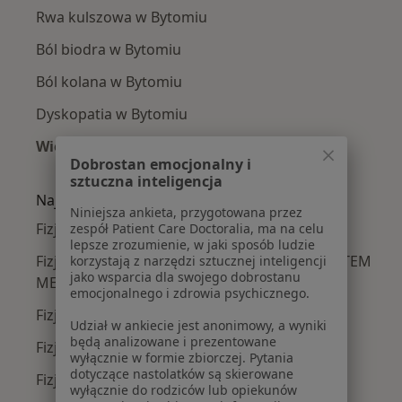
Rwa kulszowa w Bytomiu
Ból biodra w Bytomiu
Ból kolana w Bytomiu
Dyskopatia w Bytomiu
Więcej (15)
Dobrostan emocjonalny i
Więcej w kategorii: Najczęście leczone chorob
sztuczna inteligencja
Najpopularniejsze ubezpieczenia
Niniejsza ankieta, przygotowana przez
Fizjoterapeuci z Medicover w Bytomiu
zespół Patient Care Doctoralia, ma na celu
lepsze zrozumienie, w jaki sposób ludzie
Fizjoterapeuci z POLSKO – AMERYKANSKI SYSTEM
korzystają z narzędzi sztucznej inteligencji
jako wsparcia dla swojego dobrostanu
MEDYCZNY - II w Bytomiu
emocjonalnego i zdrowia psychicznego.
Fizjoterapeuci z Medica Polska w Bytomiu
Udział w ankiecie jest anonimowy, a wyniki
będą analizowane i prezentowane
Fizjoterapeuci z Enel-med w Bytomiu
wyłącznie w formie zbiorczej. Pytania
dotyczące nastolatków są skierowane
Fizjoterapeuci z UNIQA w Bytomiu
wyłącznie do rodziców lub opiekunów