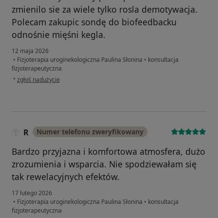
zmienilo sie za wiele tylko rosla demotywacja.
Polecam zakupic sondę do biofeedbacku
odnośnie mięśni kegla.
12 maja 2026
•
Fizjoterapia uroginekologiczna Paulina Słonina
•
konsultacja
fizjoterapeutyczna
w opinii użytkownika Zocha
•
zgłoś nadużycie
R
Numer telefonu zweryfikowany
Bardzo przyjazna i komfortowa atmosfera, dużo
zrozumienia i wsparcia. Nie spodziewałam się
tak rewelacyjnych efektów.
17 lutego 2026
•
Fizjoterapia uroginekologiczna Paulina Słonina
•
konsultacja
fizjoterapeutyczna