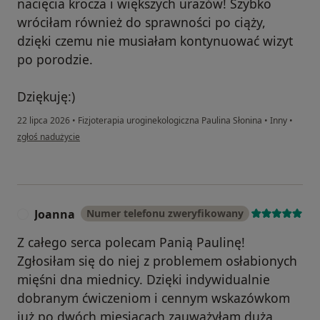
nacięcia krocza i większych urazów! Szybko
wróciłam również do sprawności po ciąży,
dzięki czemu nie musiałam kontynuować wizyt
po porodzie.
Dziękuję:)
22 lipca 2026
•
Fizjoterapia uroginekologiczna Paulina Słonina
•
Inny
•
w opinii użytkownika Karolina
zgłoś nadużycie
Joanna
Numer telefonu zweryfikowany
J
Z całego serca polecam Panią Paulinę!
Zgłosiłam się do niej z problemem osłabionych
mięśni dna miednicy. Dzięki indywidualnie
dobranym ćwiczeniom i cennym wskazówkom
już po dwóch miesiącach zauważyłam dużą