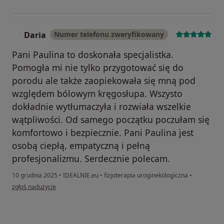
Daria
Numer telefonu zweryfikowany
D
Pani Paulina to doskonała specjalistka.
Pomogła mi nie tylko przygotować się do
porodu ale także zaopiekowała się mną pod
względem bólowym kręgosłupa. Wszysto
dokładnie wytłumaczyła i rozwiała wszelkie
wątpliwości. ​Od samego początku poczułam się
komfortowo i bezpiecznie. Pani Paulina jest
osobą ciepłą, empatyczną i pełną
profesjonalizmu. Serdecznie polecam.
10 grudnia 2025
•
IDEALNIE.eu
•
fizjoterapia uroginekologiczna
•
w opinii użytkownika Daria
zgłoś nadużycie