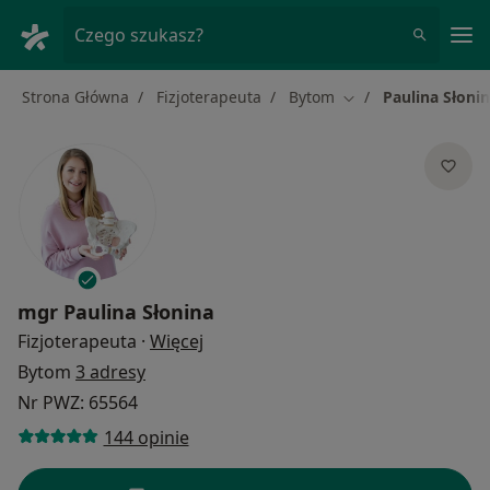
Me
Czego szukasz?
Strona Główna
Fizjoterapeuta
Bytom
Paulina Słoni
Zmień miasto
mgr
Paulina Słonina
O specjalizacjach
Fizjoterapeuta
·
Więcej
Bytom
3 adresy
Nr PWZ: 65564
144 opinie