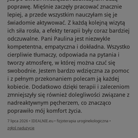
poprawę. Mięśnie zaczęły pracować znacznie
lepiej, a przede wszystkim nauczyłam się je
świadomie aktywować. Z każdą kolejną wizytą
ich siła rosła, a efekty terapii były coraz bardziej
odczuwalne. Pani Paulina jest niezwykle
kompetentna, empatyczna i dokładna. Wszystko
cierpliwie tłumaczy, odpowiada na pytania i
tworzy atmosferę, w której można czuć się
swobodnie. Jestem bardzo wdzięczna za pomoc
i z pełnym przekonaniem polecam ją każdej
kobiecie. Dodatkowo dzięki terapii i zaleceniom
zmniejszyły się również dolegliwości związane z
nadreaktywnym pęcherzem, co znacząco
poprawiło mój komfort życia.
7 lipca 2026
•
IDEALNIE.eu
•
fizjoterapia uroginekologiczna
•
w opinii użytkownika Joanna
zgłoś nadużycie