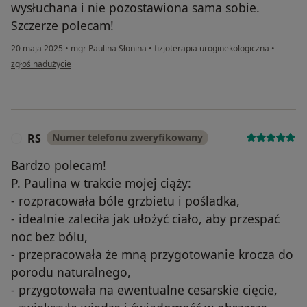
wysłuchana i nie pozostawiona sama sobie.
Szczerze polecam!
20 maja 2025
•
mgr Paulina Słonina
•
fizjoterapia uroginekologiczna
•
w opinii użytkownika Marta
zgłoś nadużycie
RS
Numer telefonu zweryfikowany
R
Bardzo polecam!
P. Paulina w trakcie mojej ciąży:
- rozpracowała bóle grzbietu i pośladka,
- idealnie zaleciła jak ułożyć ciało, aby przespać
noc bez bólu,
- przepracowała że mną przygotowanie krocza do
porodu naturalnego,
- przygotowała na ewentualne cesarskie cięcie,