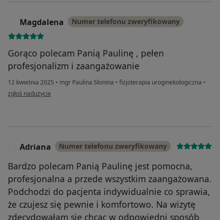
Magdalena
Numer telefonu zweryfikowany
M
Gorąco polecam Panią Paulinę , pełen
profesjonalizm i zaangażowanie
12 kwietnia 2025
•
mgr Paulina Słonina
•
fizjoterapia uroginekologiczna
•
w opinii użytkownika Magdalena
zgłoś nadużycie
Adriana
Numer telefonu zweryfikowany
A
Bardzo polecam Panią Paulinę jest pomocna,
profesjonalna a przede wszystkim zaangażowana.
Podchodzi do pacjenta indywidualnie co sprawia,
że czujesz się pewnie i komfortowo. Na wizytę
zdecydowałam się chcąc w odpowiedni sposób