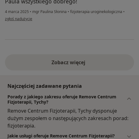
Paula wszystkiego dobrego!
4 marca 2025
•
mgr Paulina Słonina
•
fizjoterapia uroginekologiczna
•
w opinii użytkownika Sandra
zgłoś nadużycie
Zobacz więcej
Najczęściej zadawane pytania
Porady z jakiego zakresu oferuje Remove Centrum
Fizjoterapii, Tychy?
Remove Centrum Fizjoterapii, Tychy dysponuje
dużym zespołem o następujących zakresach porad:
fizjoterapia.
Jakie usługi oferuje Remove Centrum Fizjoterapii?