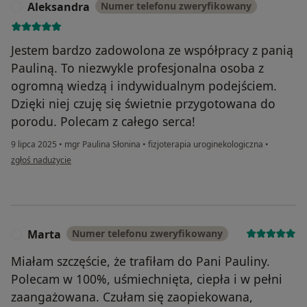
Aleksandra
Numer telefonu zweryfikowany
A
Jestem bardzo zadowolona ze współpracy z panią
Pauliną. To niezwykle profesjonalna osoba z
ogromną wiedzą i indywidualnym podejściem.
Dzięki niej czuję się świetnie przygotowana do
porodu. Polecam z całego serca!
9 lipca 2025
•
mgr Paulina Słonina
•
fizjoterapia uroginekologiczna
•
w opinii użytkownika Aleksandra
zgłoś nadużycie
Marta
Numer telefonu zweryfikowany
M
Miałam szczęście, że trafiłam do Pani Pauliny.
Polecam w 100%, uśmiechnięta, ciepła i w pełni
zaangażowana. Czułam się zaopiekowana,