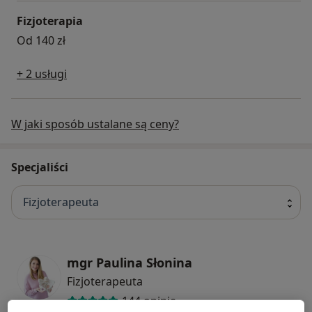
Fizjoterapia
Od 140 zł
+ 2 usługi
W jaki sposób ustalane są ceny?
Specjaliści
Fizjoterapeuta
mgr Paulina Słonina
Fizjoterapeuta
144 opinie