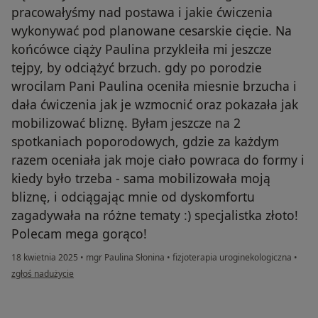
pracowałyśmy nad postawa i jakie ćwiczenia
wykonywać pod planowane cesarskie cięcie. Na
końcówce ciąży Paulina przykleiła mi jeszcze
tejpy, by odciążyć brzuch. gdy po porodzie
wrocilam Pani Paulina oceniła miesnie brzucha i
dała ćwiczenia jak je wzmocnić oraz pokazała jak
mobilizować bliznę. Byłam jeszcze na 2
spotkaniach poporodowych, gdzie za każdym
razem oceniała jak moje ciało powraca do formy i
kiedy było trzeba - sama mobilizowała moją
bliznę, i odciągając mnie od dyskomfortu
zagadywała na różne tematy :) specjalistka złoto!
Polecam mega gorąco!
18 kwietnia 2025
•
mgr Paulina Słonina
•
fizjoterapia uroginekologiczna
•
w opinii użytkownika Alexandreczko
zgłoś nadużycie