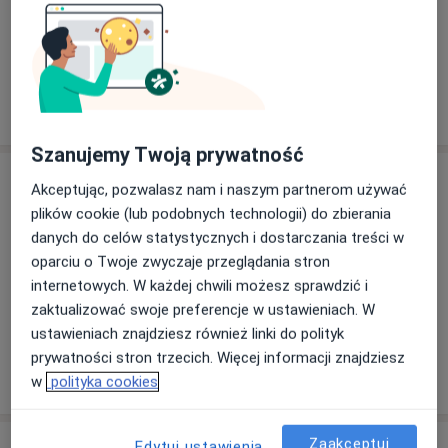
mgr Wojciech Perek
Fizjoterapeuta
6 opinii
Szanujemy Twoją prywatność
Adres
Akceptując, pozwalasz nam i naszym partnerom używać
plików cookie (lub podobnych technologii) do zbierania
danych do celów statystycznych i dostarczania treści w
Powiększ mapę
oparciu o Twoje zwyczaje przeglądania stron
internetowych. W każdej chwili możesz sprawdzić i
zaktualizować swoje preferencje w ustawieniach. W
ustawieniach znajdziesz również linki do polityk
Remove Centrum Fizjoterapii
prywatności stron trzecich. Więcej informacji znajdziesz
Wyszyńskiego 3, 43-100 Tychy
w
polityka cookies
Zaakceptuj
Opinie o specjalistach (16)
Edytuj ustawienia