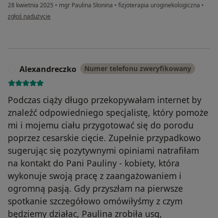
28 kwietnia 2025
•
mgr Paulina Słonina
•
fizjoterapia uroginekologiczna
•
w opinii użytkownika Maria
zgłoś nadużycie
Alexandreczko
Numer telefonu zweryfikowany
A
Podczas ciąży długo przekopywałam internet by
znaleźć odpowiedniego specjalistę, który pomoże
mi i mojemu ciału przygotować się do porodu
poprzez cesarskie cięcie. Zupełnie przypadkowo
sugerując się pozytywnymi opiniami natrafiłam
na kontakt do Pani Pauliny - kobiety, która
wykonuje swoją pracę z zaangażowaniem i
ogromną pasją. Gdy przyszłam na pierwsze
spotkanie szczegółowo omówiłyśmy z czym
będziemy działac, Paulina zrobiła usg,