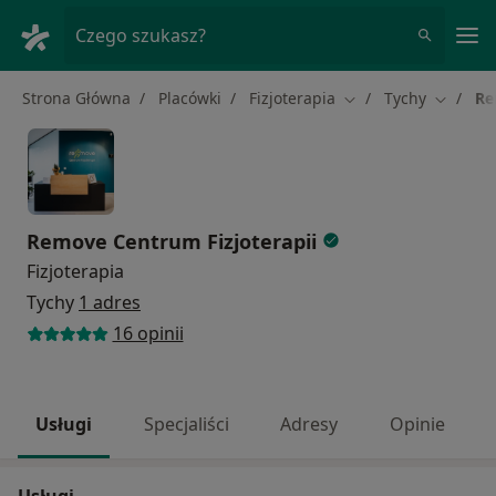
Me
Czego szukasz?
Strona Główna
Placówki
Fizjoterapia
Tychy
Re
Zmień miasto
Zmień m
Remove Centrum Fizjoterapii
Fizjoterapia
Tychy
1 adres
16 opinii
Usługi
Specjaliści
Adresy
Opinie
Usługi