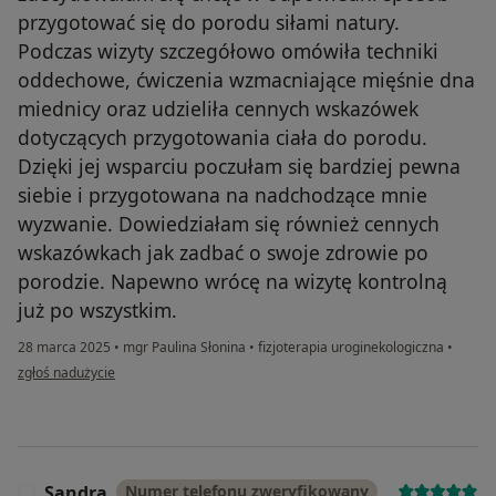
przygotować się do porodu siłami natury.
Podczas wizyty szczegółowo omówiła techniki
oddechowe, ćwiczenia wzmacniające mięśnie dna
miednicy oraz udzieliła cennych wskazówek
dotyczących przygotowania ciała do porodu.
Dzięki jej wsparciu poczułam się bardziej pewna
siebie i przygotowana na nadchodzące mnie
wyzwanie. Dowiedziałam się również cennych
wskazówkach jak zadbać o swoje zdrowie po
porodzie. Napewno wrócę na wizytę kontrolną
już po wszystkim.
28 marca 2025
•
mgr Paulina Słonina
•
fizjoterapia uroginekologiczna
•
w opinii użytkownika Adriana
zgłoś nadużycie
Sandra
Numer telefonu zweryfikowany
S