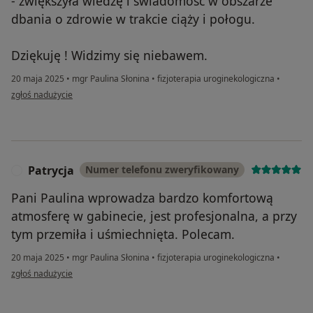
- zwiększyła wiedzę i świadomość w obszarze
dbania o zdrowie w trakcie ciąży i połogu.
Dziękuję ! Widzimy się niebawem.
20 maja 2025
•
mgr Paulina Słonina
•
fizjoterapia uroginekologiczna
•
w opinii użytkownika RS
zgłoś nadużycie
Patrycja
Numer telefonu zweryfikowany
P
Pani Paulina wprowadza bardzo komfortową
atmosferę w gabinecie, jest profesjonalna, a przy
tym przemiła i uśmiechnięta. Polecam.
20 maja 2025
•
mgr Paulina Słonina
•
fizjoterapia uroginekologiczna
•
w opinii użytkownika Patrycja
zgłoś nadużycie