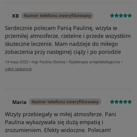
KB
Numer telefonu zweryfikowany
K
Serdecznie polecam Panią Paulinę, wizyta w
przemiłej atmosferze, rzetelne i przede wszystkim
skuteczne leczenie. Mam nadzieje do miłego
zobaczenia przy następnej ciąży i po porodzie
14 maja 2025
•
mgr Paulina Słonina
•
fizjoterapia uroginekologiczna
•
w opinii użytkownika KB
zgłoś nadużycie
Maria
Numer telefonu zweryfikowany
M
Wizyty przebiegały w miłej atmosferze. Pani
Paulina wykazywała się dużą empatią i
zrozumieniem. Efekty widoczne. Polecam!