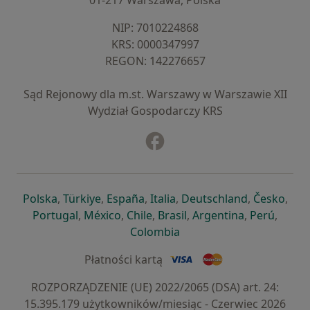
01-217 Warszawa, Polska
NIP: ⁠7010224868
KRS: ⁠0000347997
REGON: ⁠142276657
Sąd Rejonowy dla m.st. Warszawy w Warszawie XII
Wydział Gospodarczy KRS
Facebook
otwiera się w nowej karcie
otwiera się w nowej karcie
otwiera się w nowej karcie
otwiera się w nowej karcie
otwiera się w nowej karci
otwiera się
otwi
Polska
,
Türkiye
,
España
,
Italia
,
Deutschland
,
Česko
,
otwiera się w nowej karcie
otwiera się w nowej karcie
otwiera się w nowej karcie
otwiera się w nowej kar
otwiera się 
otwier
Portugal
,
México
,
Chile
,
Brasil
,
Argentina
,
Perú
,
otwiera się w nowej karc
Colombia
Płatności kartą
ROZPORZĄDZENIE (UE) 2022/2065 (DSA) art. 24:
15.395.179 użytkowników/miesiąc - Czerwiec 2026