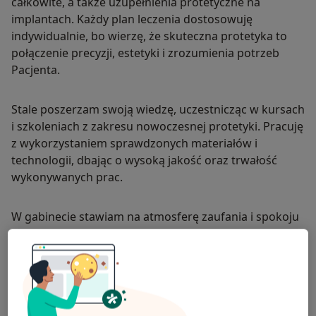
całkowite, a także uzupełnienia protetyczne na
implantach. Każdy plan leczenia dostosowuję
indywidualnie, bo wierzę, że skuteczna protetyka to
połączenie precyzji, estetyki i zrozumienia potrzeb
Pacjenta.
Stale poszerzam swoją wiedzę, uczestnicząc w kursach
i szkoleniach z zakresu nowoczesnej protetyki. Pracuję
z wykorzystaniem sprawdzonych materiałów i
technologii, dbając o wysoką jakość oraz trwałość
wykonywanych prac.
W gabinecie stawiam na atmosferę zaufania i spokoju
– zależy mi, aby każdy czuł się u mnie komfortowo i
bezpiecznie. Zawsze staram się dokładnie wytłumaczyć
plan leczenia, rozwiać wszelkie wątpliwości i
odpowiedzieć na pytania. Wierzę, że dobra
komunikacja to podstawa skutecznego leczenia.