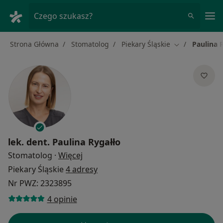
Me
Czego szukasz?
Strona Główna
Stomatolog
Piekary Śląskie
Paulina 
Zmień miasto
lek. dent.
Paulina Rygałło
O specjalizacjach
Stomatolog
·
Więcej
Piekary Śląskie
4 adresy
Nr PWZ: 2323895
4 opinie