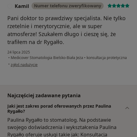
Kamil
Numer telefonu zweryfikowany
K
Pani doktor to prawdziwy specjalista. Nie tylko
rzetelnie i merytorycznie, ale w super
atmosferze! Szukałem długo i cieszę się, że
trafiłem na dr Rygałło.
24 lipca 2025
•
Medicover Stomatologia Bielsko-Biała Jeża
•
konsultacja protetyczna
w opinii użytkownika Kamil
•
zgłoś nadużycie
Najczęściej zadawane pytania
Jaki jest zakres porad oferowanych przez Paulina
Rygałło?
Paulina Rygałło to stomatolog. Na podstawie
swojego doświadczenia i wykształcenia Paulina
Rygałło oferuje usługi takie jak: Konsultacja