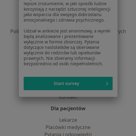
lepsze zrozumienie, w jaki sposób ludzie
korzystają z narzędzi sztucznej inteligencji
Regulamin
jako wsparcia dla swojego dobrostanu
Polityka prywatności pacjentów
emocjonalnego i zdrowia psychicznego.
Polityka prywatności profesjonalistów
Udział w ankiecie jest anonimowy, a wyniki
Polityka prywatności dla profesjonalistów, których
będą analizowane i prezentowane
dane pozyskaliśmy samodzielnie
wyłącznie w formie zbiorczej. Pytania
Polityka cookies
dotyczące nastolatków są skierowane
wyłącznie do rodziców lub opiekunów
Jak działają wyniki wyszukiwania
prawnych. Nie zbieramy informacji
Dostępność
bezpośrednio od osób niepełnoletnich.
O nas
Praca
Rekrutujemy!
Partnerzy
Start survey
Centrum prasowe
Kontakt
Dla pacjentów
Lekarze
Placówki medyczne
Pytania i odpowiedzi