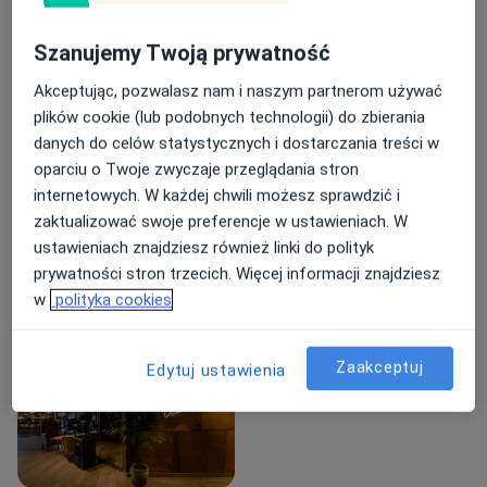
O mnie
więcej
Szanujemy Twoją prywatność
Zakres porad
Protetyka stomatologiczna
Akceptując, pozwalasz nam i naszym partnerom używać
plików cookie (lub podobnych technologii) do zbierania
Główne obszary pomocy
danych do celów statystycznych i dostarczania treści w
Brak zębów
Braki zębowe
Protezy
oparciu o Twoje zwyczaje przeglądania stron
a11y
Starcie zębów
Wkłady koronowo-korzeniowe
+1
internetowych. W każdej chwili możesz sprawdzić i
zaktualizować swoje preferencje w ustawieniach. W
Rodzaje konsultacji
ustawieniach znajdziesz również linki do polityk
prywatności stron trzecich. Więcej informacji znajdziesz
Stacjonarne
Zobacz lokalizacje (2)
w
polityka cookies
Zdjęcia i filmy
Zaakceptuj
Edytuj ustawienia