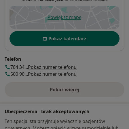
Powiększ mapę
otwiera się w nowej karcie
Dostępność
Pokaż kalendarz
Telefon
784 34...
Pokaż numer telefonu
500 90...
Pokaż numer telefonu
Pokaż więcej
o adresie
Ubezpieczenia - brak akceptowanych
Ten specjalista przyjmuje wyłącznie pacjentów
prywatnych. Możesz opłacić wizytę samodzielnie lub