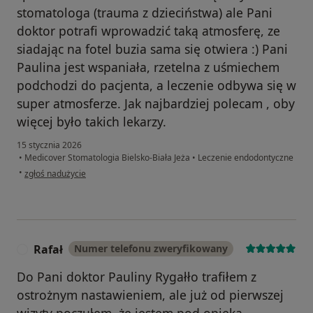
stomatologa (trauma z dzieciństwa) ale Pani
doktor potrafi wprowadzić taką atmosferę, ze
siadając na fotel buzia sama się otwiera :) Pani
Paulina jest wspaniała, rzetelna z uśmiechem
podchodzi do pacjenta, a leczenie odbywa się w
super atmosferze. Jak najbardziej polecam , oby
więcej było takich lekarzy.
15 stycznia 2026
•
Medicover Stomatologia Bielsko-Biała Jeża
•
Leczenie endodontyczne
w opinii użytkownika Cecylia
•
zgłoś nadużycie
Rafał
Numer telefonu zweryfikowany
R
Do Pani doktor Pauliny Rygałło trafiłem z
ostrożnym nastawieniem, ale już od pierwszej
wizyty poczułem, że jestem pod opieką