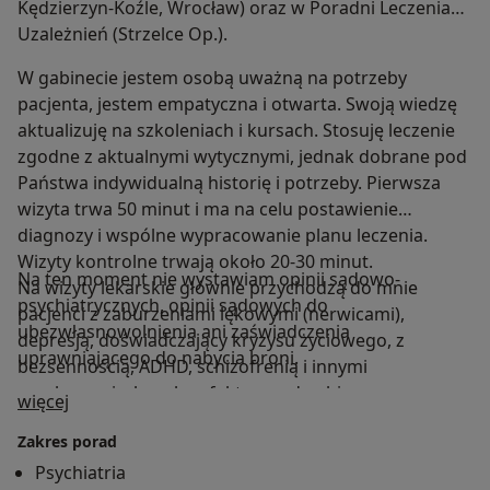
Kędzierzyn-Koźle, Wrocław) oraz w Poradni Leczenia
Uzależnień (Strzelce Op.).
W gabinecie jestem osobą uważną na potrzeby
pacjenta, jestem empatyczna i otwarta. Swoją wiedzę
aktualizuję na szkoleniach i kursach. Stosuję leczenie
zgodne z aktualnymi wytycznymi, jednak dobrane pod
Państwa indywidualną historię i potrzeby. Pierwsza
wizyta trwa 50 minut i ma na celu postawienie
diagnozy i wspólne wypracowanie planu leczenia.
Wizyty kontrolne trwają około 20-30 minut.
Na ten moment nie wystawiam opinii sądowo-
Na wizyty lekarskie głównie przychodzą do mnie
psychiatrycznych, opinii sądowych do
pacjenci z zaburzeniami lękowymi (nerwicami),
ubezwłasnowolnienia ani zaświadczenia
depresją, doświadczający kryzysu życiowego, z
uprawniającego do nabycia broni.
bezsennością, ADHD, schizofrenią i innymi
psychozami, chorobą afektywną dwubiegunową,
O mnie
więcej
otępieniem, niepełnosprawnością intelektualną, z
Zakres porad
uzależnieniami.
Przyjmuję tylko osoby dorosłe.
Psychiatria