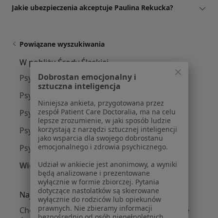
Jakie ubezpieczenia akceptuje Paulina Rekucka?
Powiązane wyszukiwania
W pobliżu Środy Śląskiej
Dobrostan emocjonalny i
Psychiatrzy w Wrocławiu
sztuczna inteligencja
Psychiatrzy w Legnicy
Niniejsza ankieta, przygotowana przez
zespół Patient Care Doctoralia, ma na celu
Psychiatrzy w Wałbrzychu
lepsze zrozumienie, w jaki sposób ludzie
korzystają z narzędzi sztucznej inteligencji
Psychiatrzy w Lubinie
jako wsparcia dla swojego dobrostanu
emocjonalnego i zdrowia psychicznego.
Psychiatrzy w Świdnicy
Udział w ankiecie jest anonimowy, a wyniki
Więcej (14)
będą analizowane i prezentowane
Więcej w kategorii: W pobliżu Środy Śląskiej
wyłącznie w formie zbiorczej. Pytania
dotyczące nastolatków są skierowane
Najczęście leczone choroby
wyłącznie do rodziców lub opiekunów
prawnych. Nie zbieramy informacji
Choroba afektywna dwubiegunowa w Środzie
bezpośrednio od osób niepełnoletnich.