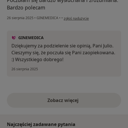
Poczułam się bardzo wysłuchana i zrozumiana.
Bardzo polecam
w opinii użytkownika Julia
26 sierpnia 2025
•
GINEMEDICA
•
•
zgłoś nadużycie
GINEMEDICA
Dziękujemy za podzielenie sie opinią, Pani Julio.
Cieszymy się, że poczuła się Pani zaopiekowana.
:) Wszystkiego dobrego!
26 sierpnia 2025
Zobacz więcej
opinie powyżej
Najczęściej zadawane pytania