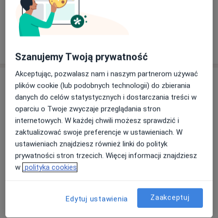
Zobacz galerię (6)
Pokaż więcej
o doświadczeniu
Szanujemy Twoją prywatność
Akceptując, pozwalasz nam i naszym partnerom używać
Usługi i ceny
plików cookie (lub podobnych technologii) do zbierania
danych do celów statystycznych i dostarczania treści w
Konsultacja psychiatryczna
Umów wizytę
oparciu o Twoje zwyczaje przeglądania stron
260 zł
Szczegóły
internetowych. W każdej chwili możesz sprawdzić i
zaktualizować swoje preferencje w ustawieniach. W
Konsultacja psychiatryczna (kolejna
ustawieniach znajdziesz również linki do polityk
wizyta)
Umów wizytę
prywatności stron trzecich. Więcej informacji znajdziesz
260 zł - 300 zł
Szczegóły
w
polityka cookies
Konsultacja psychiatryczna
(pierwsza wizyta)
Umów wizytę
Zaakceptuj
Edytuj ustawienia
300 zł - 320 zł
Szczegóły