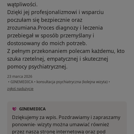
wątpliwości.
Dzięki jej profesjonalizmowi i wsparciu
poczułam się bezpiecznie oraz
zrozumiana.Proces diagnozy i leczenia
przebiegał w sposób przemyślany i
dostosowany do moich potrzeb.
Z pełnym przekonaniem polecam każdemu, kto
szuka rzetelnej, empatycznej i skutecznej
pomocy psychiatrycznej.
23 marca 2026
•
GINEMEDICA
•
konsultacja psychiatryczna (kolejna wizyta)
•
w opinii użytkownika MP
zgłoś nadużycie
GINEMEDICA
Dziękujemy za wpis. Pozdrawiamy i zapraszamy
ponownie- wizyty można umawiać również
przez naszą stronę internetową oraz pod