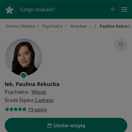
Me
Czego szukasz?
Strona Główna
Psychiatra
Wrocław
Paulina Rekuck
Zmień miasto
lek.
Paulina Rekucka
O specjalizacjach
Psychiatra
·
Więcej
Środa Śląska
3 adresy
19 opinii
Umów wizytę