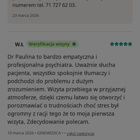
numerem tel. 71 727 62 03.
23 marca 2026
W.Ł
Weryfikacja wizyty
W
Dr Paulina to bardzo empatyczna i
profesjonalna psychiatra. Uważnie słucha
pacjenta, wszystko spokojnie tłumaczy i
podchodzi do problemu z dużym
zrozumieniem. Wizyta przebiega w przyjaznej
atmosferze, dzięki czemu łatwo się otworzyć i
porozmawiać o trudnościach choć stres był
ogromny z racji tego że to moja pierwsza
wizyta, Zdecydowanie polecam.
w opinii użytkownika W.Ł
10 marca 2026
•
GINEMEDICA
•
•
zgłoś nadużycie