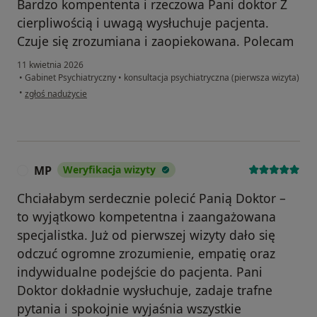
Bardzo kompententa i rzeczowa Pani doktor Z
cierpliwością i uwagą wysłuchuje pacjenta.
Czuje się zrozumiana i zaopiekowana. Polecam
11 kwietnia 2026
•
Gabinet Psychiatryczny
•
konsultacja psychiatryczna (pierwsza wizyta)
w opinii użytkownika A
•
zgłoś nadużycie
MP
Weryfikacja wizyty
M
Chciałabym serdecznie polecić Panią Doktor –
to wyjątkowo kompetentna i zaangażowana
specjalistka. Już od pierwszej wizyty dało się
odczuć ogromne zrozumienie, empatię oraz
indywidualne podejście do pacjenta. Pani
Doktor dokładnie wysłuchuje, zadaje trafne
pytania i spokojnie wyjaśnia wszystkie