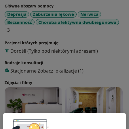
Główne obszary pomocy
Depresja
Zaburzenia lękowe
Nerwica
Bezsenność
Choroba afektywna dwubiegunowa
a11y_sr_more_diseases
+3
Pacjenci których przyjmuję
Dorośli (Tylko pod niektórymi adresami)
Rodzaje konsultacji
Stacjonarne
Zobacz lokalizacje (1)
Zdjęcia i filmy