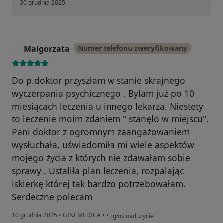
30 grudnia 2025
Malgorzata
Numer telefonu zweryfikowany
M
Do p.doktor przyszłam w stanie skrajnego
wyczerpania psychicznego . Bylam już po 10
miesiącach leczenia u innego lekarza. Niestety
to leczenie moim zdaniem " stanęlo w miejscu".
Pani doktor z ogromnym zaangażowaniem
wysłuchała, uświadomiła mi wiele aspektów
mojego życia z których nie zdawałam sobie
sprawy . Ustaliła plan leczenia, rozpalając
iskierkę której tak bardzo potrzebowałam.
Serdeczne polecam
w opinii użytkownika Malgorzata
10 grudnia 2025
•
GINEMEDICA
•
•
zgłoś nadużycie