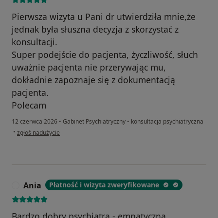
Pierwsza wizyta u Pani dr utwierdziła mnie,że
jednak była słuszna decyzja z skorzystać z
konsultacji.
Super podejście do pacjenta, życzliwość, słuch
uważnie pacjenta nie przerywając mu,
dokładnie zapoznaje się z dokumentacją
pacjenta.
Polecam
12 czerwca 2026
•
Gabinet Psychiatryczny
•
konsultacja psychiatryczna
w opinii użytkownika Konto zostało usunięte
•
zgłoś nadużycie
Ania
Płatność i wizyta zweryfikowane
A
Bardzo dobry psychiatra - empatyczna,