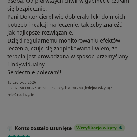
osobą. Od pierwszych chwil w gabinecie czułam
się bezpiecznie.
Pani Doktor cierpliwie dobierała leki do moich
potrzeb i reakcji na leczenie, tak żeby znaleźć
jak najlepsze rozwiązanie.
Dzięki regularnemu monitorowaniu efektów
leczenia, czuję się zaopiekowana i wiem, że
terapia jest prowadzona w sposób przemyślany
i indywidualny.
Serdecznie polecam!!
15 czerwca 2026
•
GINEMEDICA
•
konsultacja psychiatryczna (kolejna wizyta)
•
w opinii użytkownika D.W
zgłoś nadużycie
Konto zostało usunięte
Weryfikacja wizyty