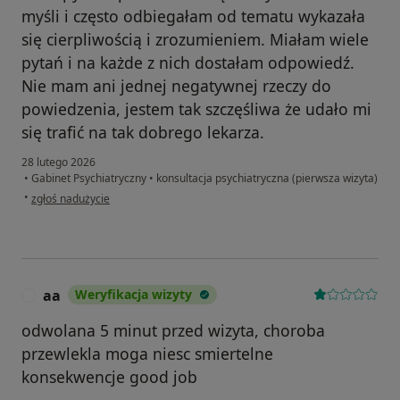
myśli i często odbiegałam od tematu wykazała
się cierpliwością i zrozumieniem. Miałam wiele
pytań i na każde z nich dostałam odpowiedź.
Nie mam ani jednej negatywnej rzeczy do
powiedzenia, jestem tak szczęśliwa że udało mi
się trafić na tak dobrego lekarza.
28 lutego 2026
•
Gabinet Psychiatryczny
•
konsultacja psychiatryczna (pierwsza wizyta)
w opinii użytkownika Maja
•
zgłoś nadużycie
aa
Weryfikacja wizyty
A
odwolana 5 minut przed wizyta, choroba
przewlekla moga niesc smiertelne
konsekwencje good job