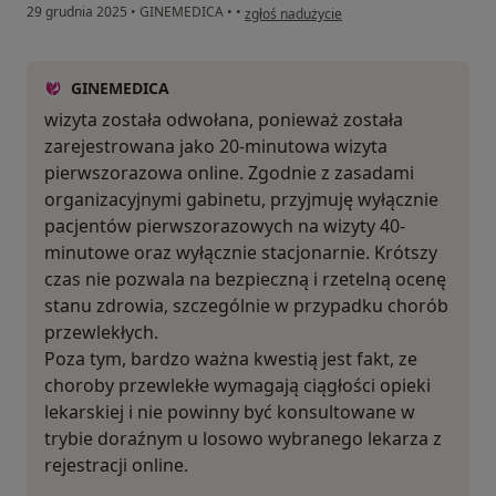
w opinii użytkownika aa
29 grudnia 2025
•
GINEMEDICA
•
•
zgłoś nadużycie
GINEMEDICA
wizyta została odwołana, ponieważ została
zarejestrowana jako 20-minutowa wizyta
pierwszorazowa online. Zgodnie z zasadami
organizacyjnymi gabinetu, przyjmuję wyłącznie
pacjentów pierwszorazowych na wizyty 40-
minutowe oraz wyłącznie stacjonarnie. Krótszy
czas nie pozwala na bezpieczną i rzetelną ocenę
stanu zdrowia, szczególnie w przypadku chorób
przewlekłych.
Poza tym, bardzo ważna kwestią jest fakt, ze
choroby przewlekłe wymagają ciągłości opieki
lekarskiej i nie powinny być konsultowane w
trybie doraźnym u losowo wybranego lekarza z
rejestracji online.