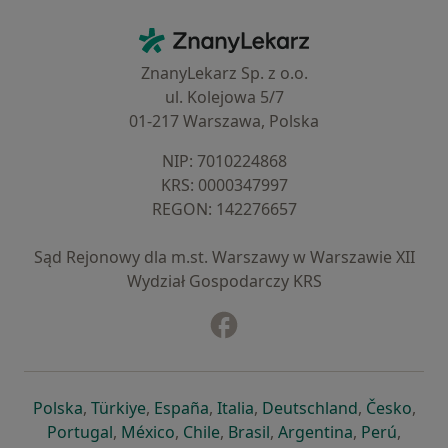
Kontakt
ZnanyLekarz - Strona główna
ZnanyLekarz Sp. z o.o.
ul. Kolejowa 5/7
01-217 Warszawa, Polska
NIP: ⁠7010224868
KRS: ⁠0000347997
REGON: ⁠142276657
Sąd Rejonowy dla m.st. Warszawy w Warszawie XII
Wydział Gospodarczy KRS
Facebook
otwiera się w nowej karcie
otwiera się w nowej karcie
otwiera się w nowej karcie
otwiera się w nowej karcie
otwiera się w nowej karci
otwiera się
otwi
Polska
,
Türkiye
,
España
,
Italia
,
Deutschland
,
Česko
,
otwiera się w nowej karcie
otwiera się w nowej karcie
otwiera się w nowej karcie
otwiera się w nowej kar
otwiera się 
otwier
Portugal
,
México
,
Chile
,
Brasil
,
Argentina
,
Perú
,