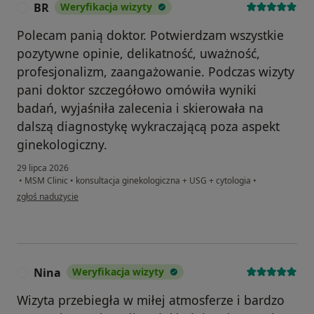
BR
Weryfikacja wizyty
B
Polecam panią doktor. Potwierdzam wszystkie
pozytywne opinie, delikatność, uważność,
profesjonalizm, zaangażowanie. Podczas wizyty
pani doktor szczegółowo omówiła wyniki
badań, wyjaśniła zalecenia i skierowała na
dalszą diagnostykę wykraczającą poza aspekt
ginekologiczny.
29 lipca 2026
•
MSM Clinic
•
konsultacja ginekologiczna + USG + cytologia
•
w opinii użytkownika BR
zgłoś nadużycie
Nina
Weryfikacja wizyty
N
Wizyta przebiegła w miłej atmosferze i bardzo