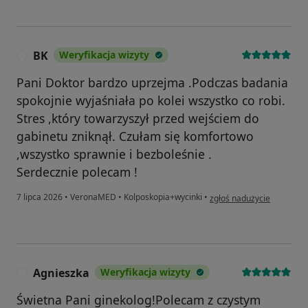
BK
Weryfikacja wizyty
B
Pani Doktor bardzo uprzejma .Podczas badania
spokojnie wyjaśniała po kolei wszystko co robi.
Stres ,który towarzyszył przed wejściem do
gabinetu zniknął. Czułam się komfortowo
,wszystko sprawnie i bezboleśnie .
Serdecznie polecam !
w opinii użytkownika BK
7 lipca 2026
•
VeronaMED
•
Kolposkopia+wycinki
•
zgłoś nadużycie
Agnieszka
Weryfikacja wizyty
A
Świetna Pani ginekolog!Polecam z czystym