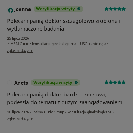
Joanna
Weryfikacja wizyty
J
Polecam panią doktor szczegółowo zrobione i
wytłumaczone badania
25 lipca 2026
•
MSM Clinic
•
konsultacja ginekologiczna + USG + cytologia
•
w opinii użytkownika Joanna
zgłoś nadużycie
Aneta
Weryfikacja wizyty
A
Polecam panią doktor, bardzo rzeczowa,
podeszła do tematu z dużym zaangażowaniem.
16 lipca 2026
•
Intima Clinic Group
•
konsultacja ginekologiczna
•
w opinii użytkownika Aneta
zgłoś nadużycie