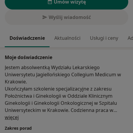
Umów wizytę
Wyślij wiadomość
Doświadczenie
Aktualności
Usługi i ceny
Ad
Moje doświadczenie
Jestem absolwentką Wydziału Lekarskiego
Uniwersytetu Jagiellońskiego Collegium Medicum w
Krakowie.
Ukończyłam szkolenie specjalizacyjne z zakresu
Położnictwa i Ginekologii w Oddziale Klinicznym
Ginekologii i Ginekologii Onkologicznej w Szpitalu
Uniwersyteckim w Krakowie. Codzienna praca w
O mnie
ośrodku uniwersyteckim umożliwiła mi nabieranie
więcej
wiedzy i doświadczenia zawodowego pod okiem
Zakres porad
najlepszych specjalistów z zakresu położnictwa i