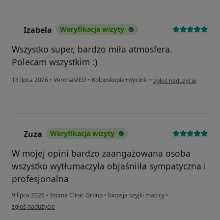
Izabela
Weryfikacja wizyty
I
Wszystko super, bardzo miła atmosfera.
Polecam wszystkim :)
w opinii użytkownika Iza
13 lipca 2026
•
VeronaMED
•
Kolposkopia+wycinki
•
zgłoś nadużycie
Zuza
Weryfikacja wizyty
Z
W mojej opini bardzo zaangażowana osoba
wszystko wytłumaczyła objaśniiła sympatyczna i
profesjonalna
9 lipca 2026
•
Intima Clinic Group
•
biopsja szyjki macicy
•
w opinii użytkownika Zuza
zgłoś nadużycie