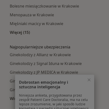
Bolesne miesiączkowanie w Krakowie
Menopauza w Krakowie
Mięśniaki macicy w Krakowie
Więcej (15)
Więcej w kategorii: Najczęście leczone chorob
Najpopularniejsze ubezpieczenia
Ginekolodzy z Allianz w Krakowie
Ginekolodzy z Signal Iduna w Krakowie
Ginekolodzy z JP MEDICA w Krakowie
Ginekolodzy z TU Zdrowie w Krakowie
Dobrostan emocjonalny i
sztuczna inteligencja
Ginekolodzy z Świat Zdrowia w Krakowie
Niniejsza ankieta, przygotowana przez
Więcej (12)
zespół Patient Care Doctoralia, ma na celu
Więcej w kategorii: Najpopularniejsze ubezpi
lepsze zrozumienie, w jaki sposób ludzie
korzystają z narzędzi sztucznej inteligencji