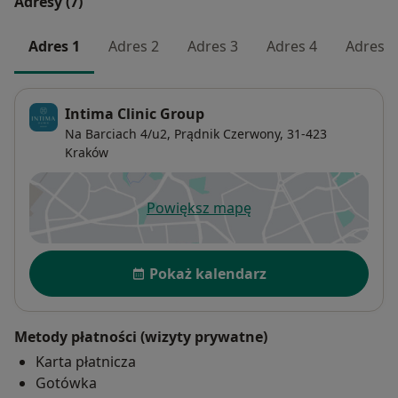
Adresy (7)
Adres 1
Adres 2
Adres 3
Adres 4
Adres 5
Intima Clinic Group
Na Barciach 4/u2,
Prądnik Czerwony
, 31-423
Kraków
Powiększ mapę
otwiera się w nowej karcie
Dostępność
Pokaż kalendarz
Metody płatności (wizyty prywatne)
Karta płatnicza
Gotówka