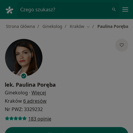
Me
Czego szukasz?
Strona Główna
Ginekolog
Kraków
Paulina Poręba
Zmień miasto
lek.
Paulina Poręba
O specjalizacjach
Ginekolog
·
Więcej
Kraków
6 adresów
Nr PWZ: 3329232
183 opinie