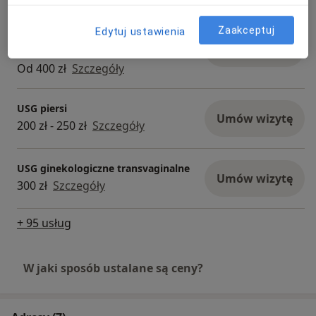
Usunięcie polipa szyjki macicy w
Zaakceptuj
Edytuj ustawienia
znieczuleniu miejscowym wraz z
Umów wizytę
badaniem histopatologicznym
Od 400 zł
Szczegóły
USG piersi
Umów wizytę
200 zł - 250 zł
Szczegóły
USG ginekologiczne transvaginalne
Umów wizytę
300 zł
Szczegóły
+ 95 usług
W jaki sposób ustalane są ceny?