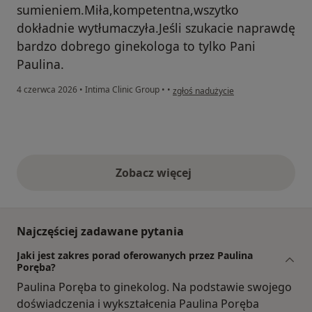
sumieniem.Miła,kompetentna,wszytko
dokładnie wytłumaczyła.Jeśli szukacie naprawdę
bardzo dobrego ginekologa to tylko Pani
Paulina.
w opinii użytkownika Agnieszka
4 czerwca 2026
•
Intima Clinic Group
•
•
zgłoś nadużycie
Zobacz więcej
opinie powyżej
Najczęściej zadawane pytania
Jaki jest zakres porad oferowanych przez Paulina
Poręba?
Paulina Poręba to ginekolog. Na podstawie swojego
doświadczenia i wykształcenia Paulina Poręba