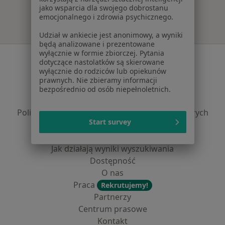
jako wsparcia dla swojego dobrostanu
emocjonalnego i zdrowia psychicznego.
Udział w ankiecie jest anonimowy, a wyniki
będą analizowane i prezentowane
wyłącznie w formie zbiorczej. Pytania
Serwis
dotyczące nastolatków są skierowane
wyłącznie do rodziców lub opiekunów
Regulamin
prawnych. Nie zbieramy informacji
Polityka prywatności pacjentów
bezpośrednio od osób niepełnoletnich.
Polityka prywatności profesjonalistów
Polityka prywatności dla profesjonalistów, których
Start survey
dane pozyskaliśmy samodzielnie
Polityka cookies
Jak działają wyniki wyszukiwania
Dostępność
O nas
Praca
Rekrutujemy!
Partnerzy
Centrum prasowe
Kontakt