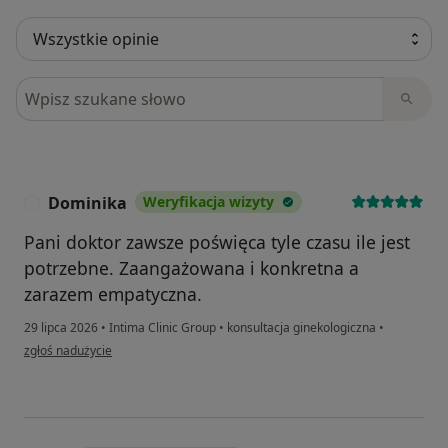
Szukaj w opiniach
Dominika
Weryfikacja wizyty
D
Pani doktor zawsze poświęca tyle czasu ile jest
potrzebne. Zaangażowana i konkretna a
zarazem empatyczna.
29 lipca 2026
•
Intima Clinic Group
•
konsultacja ginekologiczna
•
w opinii użytkownika Dominika
zgłoś nadużycie