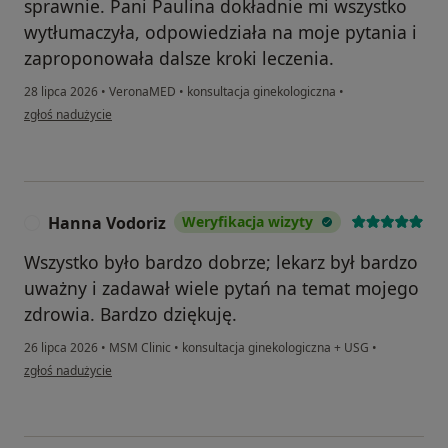
sprawnie. Pani Paulina dokładnie mi wszystko
wytłumaczyła, odpowiedziała na moje pytania i
zaproponowała dalsze kroki leczenia.
28 lipca 2026
•
VeronaMED
•
konsultacja ginekologiczna
•
w opinii użytkownika Nina
zgłoś nadużycie
Hanna Vodoriz
Weryfikacja wizyty
H
Wszystko było bardzo dobrze; lekarz był bardzo
uważny i zadawał wiele pytań na temat mojego
zdrowia. Bardzo dziękuję.
26 lipca 2026
•
MSM Clinic
•
konsultacja ginekologiczna + USG
•
w opinii użytkownika Hanna Vodoriz
zgłoś nadużycie