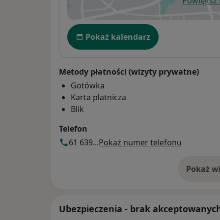
Powiększ
ot
Dostępność
Pokaż kalendarz
Metody płatności (wizyty prywatne)
Gotówka
Karta płatnicza
Blik
Telefon
61 639...
Pokaż numer telefonu
Pokaż wi
o 
Ubezpieczenia - brak akceptowanyc