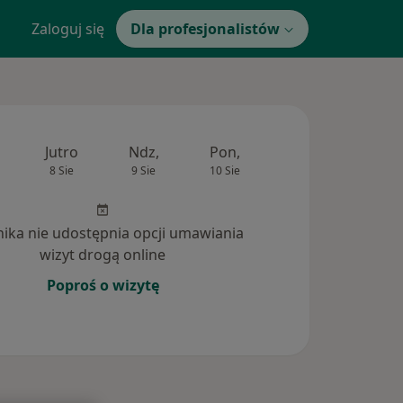
Zaloguj się
Dla profesjonalistów
Jutro
Ndz,
Pon,
Wt,
Śr,
8 Sie
9 Sie
10 Sie
11 Sie
12 Si
inika nie udostępnia opcji umawiania
wizyt drogą online
Poproś o wizytę