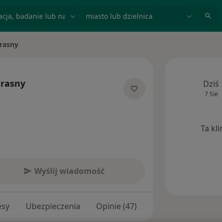
acja, badanie lub nazwisko
miasto lub dzielnica
rasny
arasny
Dziś
7 Sie
izacjach
Ta kl
Wyślij wiadomość
esy
Ubezpieczenia
Opinie (47)