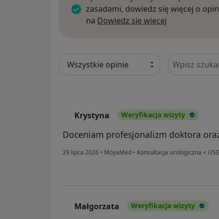
zasadami, dowiedz się więcej o opin
Dowiedz się w
na
Dowiedz się więcej
Szukaj w opi
Krystyna
Weryfikacja wizyty
K
Doceniam profesjonalizm doktora oraz
29 lipca 2026
•
MoyaMed
•
Konsultacja urologiczna + US
Małgorzata
Weryfikacja wizyty
M