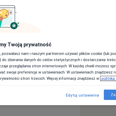
pecjalizacyjnym z urologii, które
ologicznej Pomorskiego Uniwersytetu
ącym ośrodkiem urologicznym w Polsce
zamin testowy European Board of
my Twoją prywatność
nego im. Karola Marcinkowskiego w
, pozwalasz nam i naszym partnerom używać plików cookie (lub p
ulacyjnym od Rektora Uczelni w 2017r.
) do zbierania danych do celów statystycznych i dostarczania treśc
zaje przeglądania stron internetowych. W każdej chwili możesz spr
ką pt: „Ocena wybranych parametrów
wać swoje preferencje w ustawieniach. W ustawieniach znajdziesz ró
powrózka nasiennego”. Ponadto
prywatności stron trzecich. Więcej informacji znajdziesz w
polityka
ace naukowe oraz wystąpienia
 płciowych
ynarodowych.
nerek
Za
Edytuj ustawienia
a11y_sr_more_diseases
ach chirurgii robotycznej. Od
giem robotycznym w zakresie „First