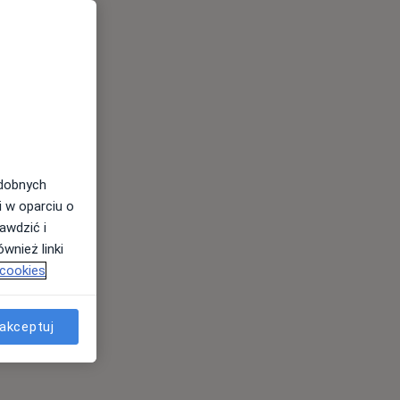
odobnych
i w oparciu o
awdzić i
wnież linki
 cookies
akceptuj