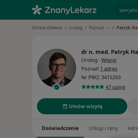
specjaliz
Strona Główna
Urolog
Poznań
Patryk Ha
Zmień miasto
dr n. med.
Patryk H
O specjal
Urolog
·
Więcej
Poznań
1 adres
Nr PWZ: 3415203
47 opinii
Umów wizytę
Doświadczenie
Usługi i ceny
Adr