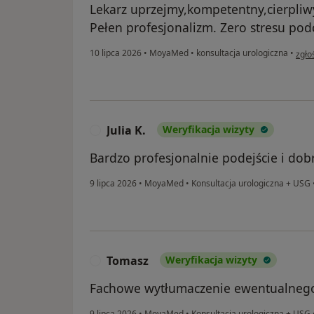
Lekarz uprzejmy,kompetentny,cierpliw
Pełen profesjonalizm. Zero stresu pod
w op
10 lipca 2026
•
MoyaMed
•
konsultacja urologiczna
•
zgło
Julia K.
Weryfikacja wizyty
J
Bardzo profesjonalnie podejście i do
9 lipca 2026
•
MoyaMed
•
Konsultacja urologiczna + USG
Tomasz
Weryfikacja wizyty
T
Fachowe wytłumaczenie ewentualnego
9 lipca 2026
•
MoyaMed
•
Konsultacja urologiczna + USG