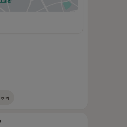
 mapę
wiera się w nowej karcie
ęcej
adresie
h