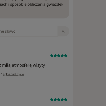
iach i sposobie obliczania gwiazdek
ięcej o opiniach
niach
 miłą atmosferę wizyty
w opinii użytkownika Krystyna
G
•
zgłoś nadużycie