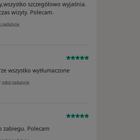
y,wszystko szczegółowo wyjaśnia.
czas wizyty. Polecam.
inii użytkownika Małgorzata
ś nadużycie
brze wszystko wytłumaczone
w opinii użytkownika Julia K.
•
zgłoś nadużycie
 zabiegu. Polecam
w opinii użytkownika Tomasz
•