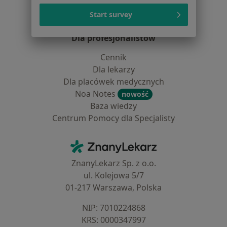
Aplikacje mobilne
Start survey
Blog dla pacjentów
Dla profesjonalistów
Cennik
Dla lekarzy
Dla placówek medycznych
Noa Notes
nowość
Baza wiedzy
Centrum Pomocy dla Specjalisty
Kontakt
ZnanyLekarz - Strona główna
ZnanyLekarz Sp. z o.o.
ul. Kolejowa 5/7
01-217 Warszawa, Polska
NIP: ⁠7010224868
KRS: ⁠0000347997