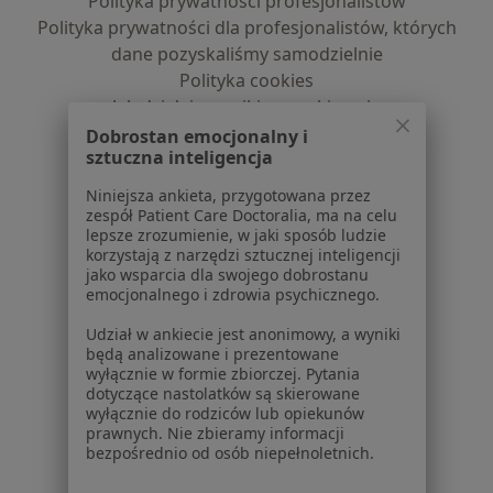
Polityka prywatności profesjonalistów
Polityka prywatności dla profesjonalistów, których
dane pozyskaliśmy samodzielnie
Polityka cookies
Jak działają wyniki wyszukiwania
Dostępność
Dobrostan emocjonalny i
sztuczna inteligencja
O nas
Praca
Rekrutujemy!
Niniejsza ankieta, przygotowana przez
Partnerzy
zespół Patient Care Doctoralia, ma na celu
lepsze zrozumienie, w jaki sposób ludzie
Centrum prasowe
korzystają z narzędzi sztucznej inteligencji
Kontakt
jako wsparcia dla swojego dobrostanu
emocjonalnego i zdrowia psychicznego.
Dla pacjentów
Udział w ankiecie jest anonimowy, a wyniki
Lekarze
będą analizowane i prezentowane
Placówki medyczne
wyłącznie w formie zbiorczej. Pytania
dotyczące nastolatków są skierowane
Pytania i odpowiedzi
wyłącznie do rodziców lub opiekunów
Usługi i zabiegi
prawnych. Nie zbieramy informacji
Choroby
bezpośrednio od osób niepełnoletnich.
Pomoc