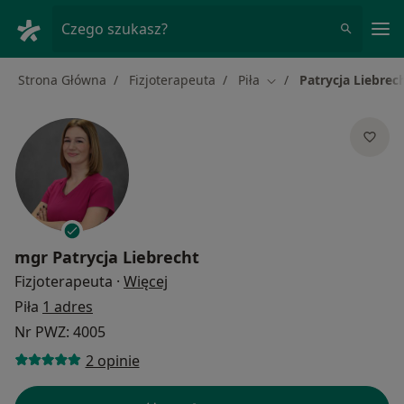
Me
Czego szukasz?
Strona Główna
Fizjoterapeuta
Piła
Patrycja Liebrec
Zmień miasto
mgr
Patrycja Liebrecht
O specjalizacjach
Fizjoterapeuta
·
Więcej
Piła
1 adres
Nr PWZ: 4005
2 opinie