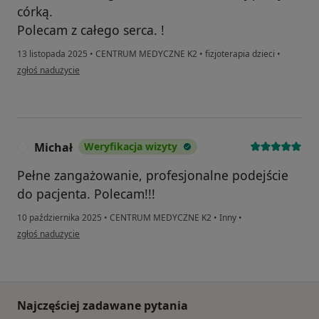
córką.
Polecam z całego serca. !
13 listopada 2025
•
CENTRUM MEDYCZNE K2
•
fizjoterapia dzieci
•
w opinii użytkownika P.DS.
zgłoś nadużycie
Michał
Weryfikacja wizyty
M
Pełne zangażowanie, profesjonalne podejście
do pacjenta. Polecam!!!
10 października 2025
•
CENTRUM MEDYCZNE K2
•
Inny
•
w opinii użytkownika Michał
zgłoś nadużycie
Najczęściej zadawane pytania