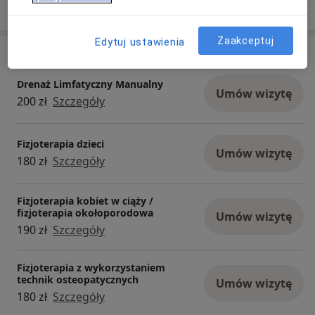
Pokaż więcej
o doświadczeniu
Zaakceptuj
Edytuj ustawienia
Usługi i ceny
Drenaż Limfatyczny Manualny
Umów wizytę
200 zł
Szczegóły
Fizjoterapia dzieci
Umów wizytę
180 zł
Szczegóły
Fizjoterapia kobiet w ciąży /
fizjoterapia okołoporodowa
Umów wizytę
190 zł
Szczegóły
Fizjoterapia z wykorzystaniem
technik osteopatycznych
Umów wizytę
180 zł
Szczegóły