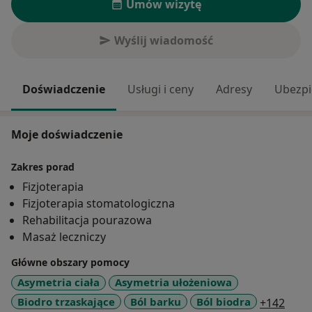
Umów wizytę
Wyślij wiadomość
Doświadczenie
Usługi i ceny
Adresy
Ubezpi
Moje doświadczenie
Zakres porad
Fizjoterapia
Fizjoterapia stomatologiczna
Rehabilitacja pourazowa
Masaż leczniczy
Główne obszary pomocy
Asymetria ciała
Asymetria ułożeniowa
a11y
Biodro trzaskające
Ból barku
Ból biodra
+142