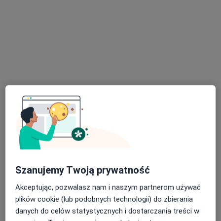
Karolewo 13, Wyrzysk
•
Mapa
Fizjoterapia KG Kinga Góra
Badania kręgosłupa
100 zł
Specjalista nie oferuje umawiania online pod tym adresem.
Poproś o wizytę
Szanujemy Twoją prywatność
Anna Barylak
Akceptując, pozwalasz nam i naszym partnerom używać
Fizjoterapeuta
plików cookie (lub podobnych technologii) do zbierania
Al. Mickiewicza 9c, Złotów
•
Mapa
danych do celów statystycznych i dostarczania treści w
GABINET FIZJOTERAPII ANNA BARYLAK