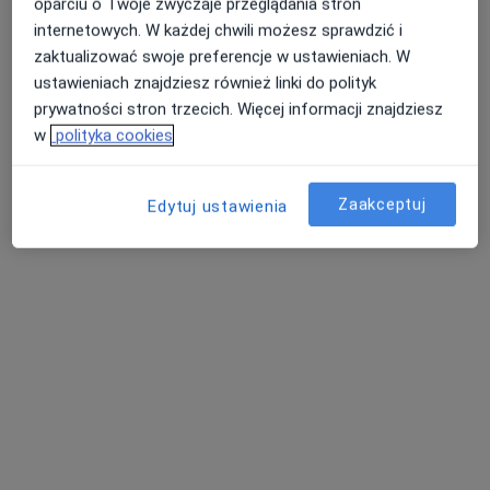
oparciu o Twoje zwyczaje przeglądania stron
Masaż
Brak ceny
internetowych. W każdej chwili możesz sprawdzić i
zaktualizować swoje preferencje w ustawieniach. W
Specjalista nie oferuje umawiania online pod tym adresem.
ustawieniach znajdziesz również linki do polityk
prywatności stron trzecich. Więcej informacji znajdziesz
Poproś o wizytę
w
polityka cookies
Dostępni specjaliści
Zaakceptuj
Edytuj ustawienia
Specjaliści znajdują się poza Łobżenica,
wielkopolskie, w obszarach bliskich Twojemu
wyszukiwaniu.