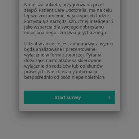
dane pozyskaliśmy samodzielnie
Niniejsza ankieta, przygotowana przez
zespół Patient Care Doctoralia, ma na celu
Polityka cookies
lepsze zrozumienie, w jaki sposób ludzie
Jak działają wyniki wyszukiwania
korzystają z narzędzi sztucznej inteligencji
Dostępność
jako wsparcia dla swojego dobrostanu
emocjonalnego i zdrowia psychicznego.
O nas
Praca
Rekrutujemy!
Udział w ankiecie jest anonimowy, a wyniki
Partnerzy
będą analizowane i prezentowane
wyłącznie w formie zbiorczej. Pytania
Centrum prasowe
dotyczące nastolatków są skierowane
Kontakt
wyłącznie do rodziców lub opiekunów
prawnych. Nie zbieramy informacji
Dla pacjentów
bezpośrednio od osób niepełnoletnich.
Lekarze
Placówki medyczne
Start survey
Pytania i odpowiedzi
Usługi i zabiegi
Choroby
Pomoc
Aplikacje mobilne