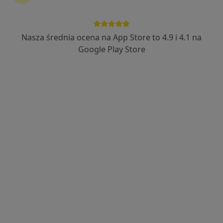
33 opinie
plac Wojska Polskiego 19, Wyrzysk
•
Mapa
reWell
Nasza średnia ocena na App Store to 4.9 i 4.1 na
Konsultacja fizjoterapeutyczna
180 zł
Google Play Store
Specjalista nie oferuje umawiania online pod tym adresem.
Poproś o wizytę
mgr Kinga Góra
·
Więcej
Fizjoterapeuta