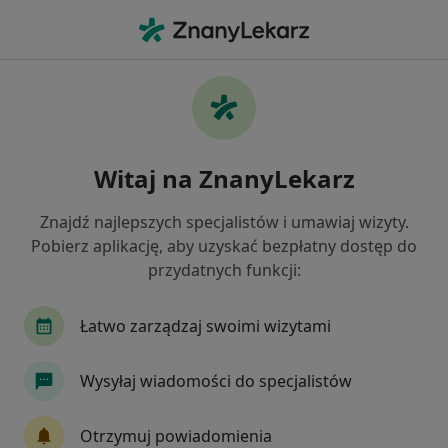
Me
Fizjoterapeuta • Łobżenica, wielkopolskie
Filtry
Mapa
Polecani fizjoterapeuci w Łobżenicy
Witaj na ZnanyLekarz
Jak działają wyniki wyszukiwania
Znajdź najlepszych specjalistów i umawiaj wizyty.
Pobierz aplikację, aby uzyskać bezpłatny dostęp do
przydatnych funkcji:
Łatwo zarządzaj swoimi wizytami
Wysyłaj wiadomości do specjalistów
mgr Marcin Kuzio
·
Więcej
Fizjoterapeuta, Osteopata
Otrzymuj powiadomienia