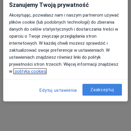
Szanujemy Twoją prywatność
Akceptując, pozwalasz nam i naszym partnerom używać
plików cookie (lub podobnych technologii) do zbierania
danych do celów statystycznych i dostarczania treści w
oparciu o Twoje zwyczaje przeglądania stron
Bezpieczne płatności
internetowych. W każdej chwili możesz sprawdzić i
Centrum Medyczne Zdrowie
zaktualizować swoje preferencje w ustawieniach. W
·
Więcej
Ortopedia, Alergologia, Chirurgia
ustawieniach znajdziesz również linki do polityk
4538 opinii
prywatności stron trzecich. Więcej informacji znajdziesz
w
polityka cookies
Karczówkowska 45, Kielce
•
Mapa
Konsultacja ortopedyczna
od 150 zł
Pokaż więcej usług
Zaakceptuj
Edytuj ustawienia
lek. Piotr Głowacki
lek. Karol Baliński
lek. Wojciech Scendo
ortopeda dziecięcy
ortopeda dziecięcy
ortopeda