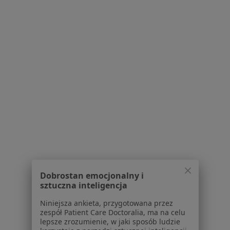
·
Więcej
Ortopeda
12 opinii
Grunwaldzka, Kielce
•
Mapa
Wojewódzki Szpital Zespolony
Konsultacja ortopedyczna
Brak ceny
Specjalista nie oferuje umawiania online pod tym adresem.
Poproś o wizytę
Dobrostan emocjonalny i
sztuczna inteligencja
Niniejsza ankieta, przygotowana przez
zespół Patient Care Doctoralia, ma na celu
lepsze zrozumienie, w jaki sposób ludzie
Łukasz Panek